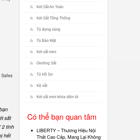
Két Sắt An Toàn
Két Sắt Tổng Thống
Tủ đựng súng
Tủ Bảo Mật
Két sắt mini
Giường Sắt
 Safes
Tủ Hồ Sơ
Kệ sắt
Két sắt mini khóa điện tử
 bạn
Có thể bạn quan tâm
t sắt
 2 tính
LIBERTY – Thương Hiệu Nội
ị hết
Thất Cao Cấp, Mang Lại Không