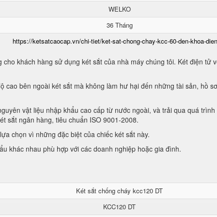
WELKO
36 Tháng
https://ketsatcaocap.vn/chi-tiet/ket-sat-chong-chay-kcc-60-den-khoa-dien
 cho khách hàng sử dụng két sắt của nhà máy chúng tôi. Két điện tử vớ
ộ cao bên ngoài két sắt mà không làm hư hại đến những tài sản, hồ sơ
guyên vật liệu nhập khẩu cao cấp từ nước ngoài, và trải qua quá trình
két sắt ngân hàng, tiêu chuẩn ISO 9001-2008.
ựa chọn vì những đặc biệt của chiếc két sắt này.
hẩu khác nhau phù hợp với các doanh nghiệp hoặc gia đình.
Két sắt chống cháy kcc120 DT
KCC120 DT