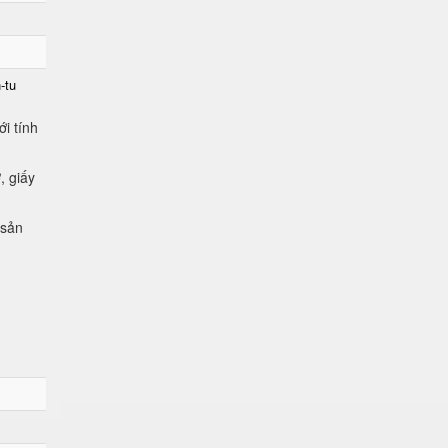
-tu
i tính
, giấy
 sản