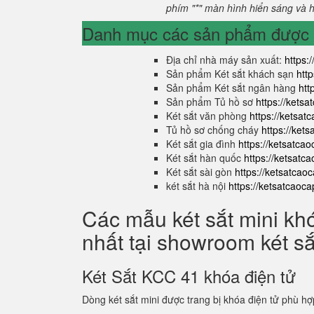
phím "*" màn hình hiển sáng và hi
Danh mục các sản phẩm được s
Địa chỉ nhà máy sản xuất:
https:
Sản phẩm Két sắt khách sạn
htt
Sản phẩm Két sắt ngân hàng
htt
Sản phẩm Tủ hồ sơ
https://kets
Két sắt văn phòng
https://ketsa
Tủ hồ sơ chống cháy
https://ket
Két sắt gia đình
https://ketsatca
Két sắt hàn quốc
https://ketsatc
Két sắt sài gòn
https://ketsatcao
két sắt hà nội
https://ketsatcaoc
Các mẫu két sắt mini kh
nhất tại showroom két s
Két Sắt KCC 41 khóa điện tử
Dòng két sắt mini được trang bị khóa điện tử phù hợ