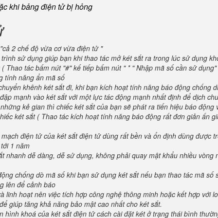
oặc khi bảng điện tử bị hỏng
ử
"cả 2 chế độ vừa cơ vừa điện tử "
trình sử dụng giúp bạn khi thao tác mở két sắt ra trong lúc sử dụng kh
 ( Thao tác bấm nút "#" kế tiếp bấm nút " * " Nhập mã số cần sử dụng
ng tính năng ẩn mã số
huyển khênh két sắt đi, khi bạn kích hoạt tính năng báo động chống d
va đập mạnh vào két sắt với một lực tác động mạnh nhất định để dịch ch
 những kẻ gian thì chiếc két sắt của bạn sẽ phát ra tiến hiệu báo động
iếc két sắt ( Thao tác kích hoạt tính năng báo động rất đơn giản ấn g
 mạch điện tử của két sắt điện tử dùng rất bền và ổn định dùng được t
 tới 1 năm
 sắt nhanh dễ dàng, dễ sử dụng, không phải quay mật khẩu nhiều vòng 
 động chống dò mã số khi bạn sử dụng két sắt nếu bạn thao tác mã số 
g lên để cảnh báo
và linh hoạt nên việc tích hợp công nghệ thông minh hoặc kết hợp với l
để giúp tăng khả năng bảo mật cao nhất cho két sắt.
 hình khoá của két sắt điện tử cách cài đặt két ở trạng thái bình thườ