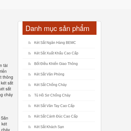
Danh mục sản phẩm
Két Sắt Ngân Hàng BEMC
Két Sắt Xuất Khẩu Cao Cấp
Bốt Điều Khiển Giao Thông
n tài
riển
Két Sắt Văn Phòng
t thông
két sắt
Két Sắt Chống Cháy
ét sắt
ng cháy
Tủ Hồ Sơ Chống Cháy
Két Sắt Vân Tay Cao Cấp
Két Sắt Cánh Đúc Cao Cấp
. Sản
 két
Két Sắt Khách Sạn
g cháy