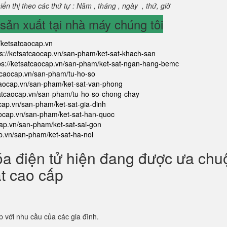
ển thị theo các thứ tự : Năm , tháng , ngày , thứ, giờ
ản xuất tại nhà máy chúng tôi
//ketsatcaocap.vn
ps://ketsatcaocap.vn/san-pham/ket-sat-khach-san
ps://ketsatcaocap.vn/san-pham/ket-sat-ngan-hang-bemc
atcaocap.vn/san-pham/tu-ho-so
tcaocap.vn/san-pham/ket-sat-van-phong
satcaocap.vn/san-pham/tu-ho-so-chong-chay
ocap.vn/san-pham/ket-sat-gia-dinh
aocap.vn/san-pham/ket-sat-han-quoc
cap.vn/san-pham/ket-sat-sai-gon
ap.vn/san-pham/ket-sat-ha-noi
óa điện tử hiện đang được ưa ch
ắt cao cấp
p với nhu cầu của các gia đình.