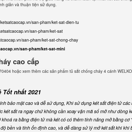
inh giản và thuận tiện sử dụng.
//ketsatcaocap.vn/san-pham/ket-sat-dien-tu
/ketsatcaocap.vn/san-pham/ket-sat
satcaocap.vn/san-pham/ket-sat-chong-chay
tcaocap.vn/san-pham/ket-sat-mini
háy cao cấp
982770404 hoặc xem thêm các sản phẩm tủ sắt chống cháy 4 cánh WELKO
 Tốt nhất 2021
nh bảo mật cao và dễ sử dụng, Khi sử dụng két sắt điện tử các
ược két sắt ra ngay chứ không cần xoay vặn mã số mở như dòng ké
khoá ra bằng điện tử mà két có có thêm tính năng mở bằng cơ "
ộ bền và tính ổn định cao, và dễ dàng sử lý mở két sắt khi khi b