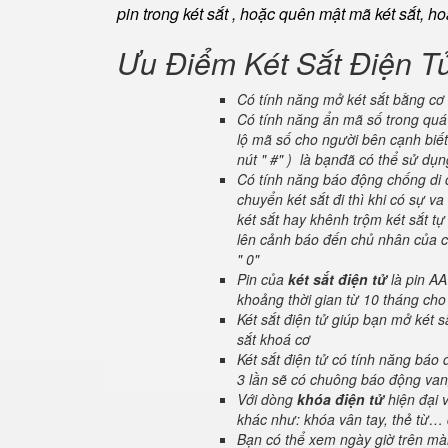
pin trong két sắt , hoặc quên mật mã két sắt, h
Ưu Điểm Két Sắt Điện T
Có tính năng mở két sắt bằng cơ 
Có tính năng ẩn mã số trong quá 
lộ mã số cho người bên cạnh biết
nút " #" ) là bạnđã có thể sử dụ
Có tính năng báo động chống di c
chuyển két sắt đi thì khi có sự 
két sắt hay khênh trộm két sắt tự
lên cảnh báo đến chủ nhân của ch
" 0"
Pin của
két sắt điện tử
là pin AA
khoảng thời gian từ 10 tháng cho
Két sắt điện tử giúp bạn mở két
sắt khoá cơ
Két sắt điện tử có tính năng báo
3 lần sẽ có chuông báo động van
Với dòng
khóa điện tử
hiện đại 
khác như: khóa vân tay, thẻ từ… 
Bạn có thể xem ngày giờ trên màn