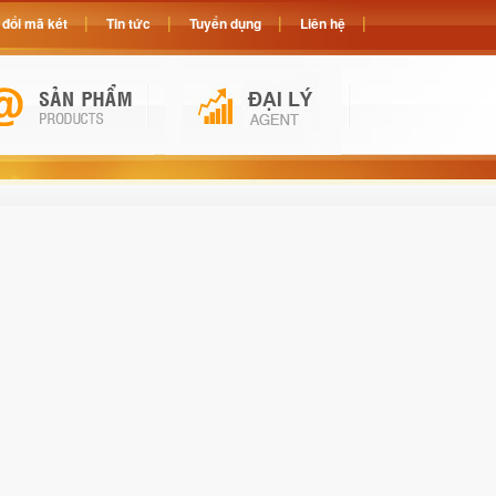
đổi mã két
Tin tức
Tuyển dụng
Liên hệ