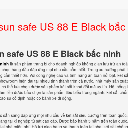
esun safe US 88 E Black bắc
n safe US 88 E Black bắc ninh
 ninh
là sản phẩm trang bị cho doanh nghiệp không gian lưu trữ an toà
ựa chọn hàng đầu đáp ứng mọi nhu cầu cần thiết. Trong xu hướng phát t
cần thiết hơn. Với công nghệ cao và tính năng an toàn nổi bật. két sắ
showroom hiện đại tại nhiều tỉnh thành trên cả nước. nhà máy sản xuất 
g có thể lựa chọn được sản phẩm két sắt khoá đổi mã uy tín. Hệ thống k
ăm liền được bầu chọn là sản phẩm tiêu biểu trong ngành. két sắt chố
cao su cố định hoặc có bánh xe di động.
uốc sẵn sàng đáp ứng mọi nhu cầu về két sắt siêu cường trên toàn quốc
ãng tại xí nghiệp tủ sắt cao cấp. Được bảo hành 5 năm trên toàn quốc.
tại nhà miễn phí. Hỗ trợ giao hàng và thanh toán tại nhà. két sắt chốn