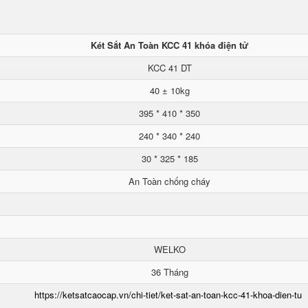
Két Sắt An Toàn KCC 41 khóa điện tử
KCC 41 DT
40 ± 10kg
395 * 410 * 350
240 * 340 * 240
30 * 325 * 185
An Toàn chống cháy
WELKO
36 Tháng
https://ketsatcaocap.vn/chi-tiet/ket-sat-an-toan-kcc-41-khoa-dien-tu