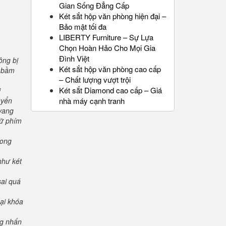
Gian Sống Đẳng Cấp
Két sắt hộp văn phòng hiện đại –
Bảo mật tối đa
LIBERTY Furniture – Sự Lựa
Chọn Hoàn Hảo Cho Mọi Gia
Đình Việt
ông bị
Két sắt hộp văn phòng cao cấp
" bầm
– Chất lượng vượt trội
Két sắt Diamond cao cấp – Giá
i
uyển
nhà máy cạnh tranh
 vang
iữ phím
rong
như két
sai quá
oại khóa
ng nhấn