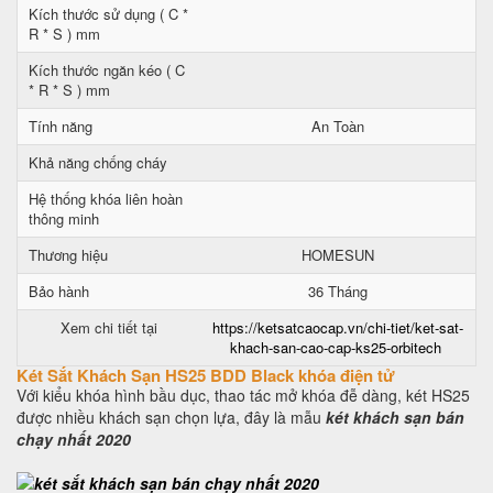
Kích thước sử dụng ( C *
R * S ) mm
Kích thước ngăn kéo ( C
* R * S ) mm
Tính năng
An Toàn
Khả năng chống cháy
Hệ thống khóa liên hoàn
thông minh
Thương hiệu
HOMESUN
Bảo hành
36 Tháng
Xem chi tiết tại
https://ketsatcaocap.vn/chi-tiet/ket-sat-
khach-san-cao-cap-ks25-orbitech
Két Sắt Khách Sạn HS25 BDD Black khóa điện tử
Với kiểu khóa hình bầu dục, thao tác mở khóa đễ dàng, két HS25
được nhiều khách sạn chọn lựa, đây là mẫu
két khách sạn bán
chạy nhất 2020