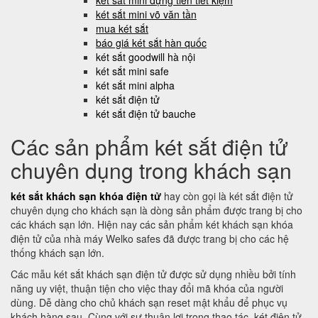
két sắt mini đựng tiền tiết kiệm
két sắt mini võ văn tần
mua két sắt
báo giá két sắt hàn quốc
két sắt goodwill hà nội
két sắt mini safe
két sắt mini alpha
két sắt điện tử
két sắt điện tử bauche
Các sản phẩm két sắt điện tử
chuyên dụng trong khách sạn
két sắt khách sạn khóa điện tử
hay còn gọi là két sắt điện tử
chuyên dụng cho khách sạn là dòng sản phẩm được trang bị cho
các khách sạn lớn. Hiện nay các sản phẩm két khách sạn khóa
điện tử của nhà máy Welko safes đã được trang bị cho các hệ
thống khách sạn lớn.
Các mẫu két sắt khách sạn điện tử được sử dụng nhiều bởi tính
năng uy việt, thuận tiện cho việc thay đổi mã khóa của người
dùng. Dễ dàng cho chủ khách sạn reset mật khẩu để phục vụ
khách hàng sau. Cùng với sự thuận lợi trong thao tác, két điện tử