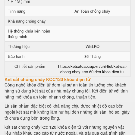
* R * S ) mm
Tính năng
An Toàn chống cháy
Khả năng chống cháy
Hệ thống khóa liên hoàn
thông minh
Thương hiệu
WELKO
Bảo hành
36 Tháng
Chi tiết sản phẩm
https://ketsatcaocap.vn/chi-tiet/ket-sat-
chong-chay-kcc-60-den-khoa-dien-tu
Két sắt chống cháy KCC120 khóa điện tử
Công nghệ khóa điện tử đem lại sự an toàn tin tưởng cho khách
hàng sử dụng két sắt của nhà máy chúng tôi. Két điện tử với tính
năng mở khóa an toàn nhanh chóng, thuận tiện.
Là sản phẩm đặc biệt có khả năng chịu được nhiệt độ cao bên
ngoài két sắt mà không làm hư hại đến những tài sản, hồ sơ, giấy
tờ chưa đựng bên trong lòng.
két sắt chống cháy kcc 120 khóa điện tử với những nguyên vật
liệu nhập khẩu cao cấp từ nước ngoài, và trải qua quá trình sản