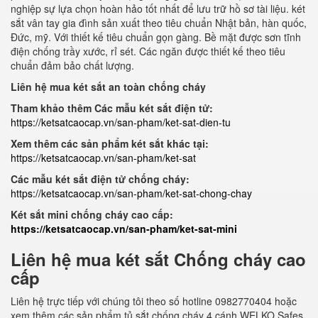
nghiệp sự lựa chọn hoàn hảo tốt nhất để lưu trữ hồ sơ tài liệu. két
sắt vân tay gia đình sản xuất theo tiêu chuẩn Nhật bản, hàn quốc,
Đức, mỹ. Với thiết kế tiêu chuẩn gọn gàng. Bề mặt được sơn tĩnh
điện chống trầy xước, rỉ sét. Các ngăn được thiết kế theo tiêu
chuẩn đảm bảo chất lượng.
Liên hệ mua két sắt an toàn chống cháy
Tham khảo thêm Các mẫu két sắt điện tử:
https://ketsatcaocap.vn/san-pham/ket-sat-dien-tu
Xem thêm các sản phẩm két sắt khác tại:
https://ketsatcaocap.vn/san-pham/ket-sat
Các mẫu két sắt điện tử chống cháy:
https://ketsatcaocap.vn/san-pham/ket-sat-chong-chay
Két sắt mini chống cháy cao cấp:
https://ketsatcaocap.vn/san-pham/ket-sat-mini
Liên hệ mua két sắt Chống cháy cao
cấp
Liên hệ trực tiếp với chúng tôi theo số hotline 0982770404 hoặc
xem thêm các sản phẩm tủ sắt chống cháy 4 cánh WELKO Safes