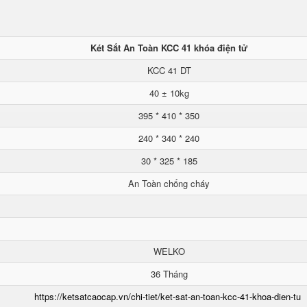
Két Sắt An Toàn KCC 41 khóa điện tử
KCC 41 DT
40 ± 10kg
395 * 410 * 350
240 * 340 * 240
30 * 325 * 185
An Toàn chống cháy
WELKO
36 Tháng
https://ketsatcaocap.vn/chi-tiet/ket-sat-an-toan-kcc-41-khoa-dien-tu