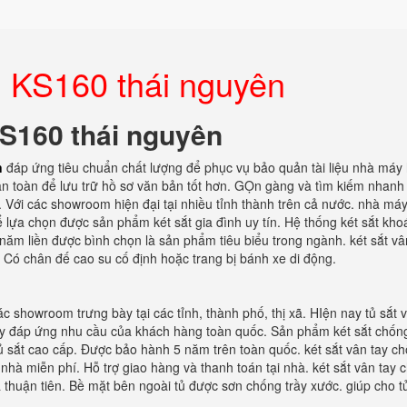
l KS160 thái nguyên
KS160 thái nguyên
n
đáp ứng tiêu chuẩn chất lượng để phục vụ bảo quản tài liệu nhà máy 
 an toàn để lưu trữ hồ sơ văn bản tốt hơn. GỌn gàng và tìm kiếm nhanh
. Với các showroom hiện đại tại nhiều tỉnh thành trên cả nước. nhà má
thể lựa chọn được sản phẩm két sắt gia đình uy tín. Hệ thống két sắt kho
năm liền được bình chọn là sản phẩm tiêu biểu trong ngành. két sắt vâ
. Có chân đế cao su cố định hoặc trang bị bánh xe di động.
c showroom trưng bày tại các tỉnh, thành phố, thị xã. HIện nay tủ sắt 
tay đáp ứng nhu cầu của khách hàng toàn quốc. Sản phẩm két sắt chốn
tủ sắt cao cấp. Được bảo hành 5 năm trên toàn quốc. két sắt vân tay c
 nhà miễn phí. Hỗ trợ giao hàng và thanh toán tại nhà. két sắt vân tay 
à thuận tiên. Bề mặt bên ngoài tủ được sơn chống trầy xước. giúp cho t