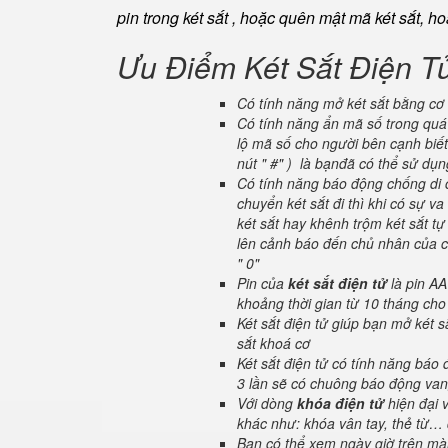
pin trong két sắt , hoặc quên mật mã két sắt, h
Ưu Điểm Két Sắt Điện T
Có tính năng mở két sắt bằng cơ 
Có tính năng ẩn mã số trong quá 
lộ mã số cho người bên cạnh biết
nút " #" ) là bạnđã có thể sử dụ
Có tính năng báo động chống di c
chuyển két sắt đi thì khi có sự 
két sắt hay khênh trộm két sắt tự
lên cảnh báo đến chủ nhân của ch
" 0"
Pin của
két sắt điện tử
là pin AA
khoảng thời gian từ 10 tháng cho
Két sắt điện tử giúp bạn mở két
sắt khoá cơ
Két sắt điện tử có tính năng báo
3 lần sẽ có chuông báo động van
Với dòng
khóa điện tử
hiện đại 
khác như: khóa vân tay, thẻ từ… 
Bạn có thể xem ngày giờ trên màn