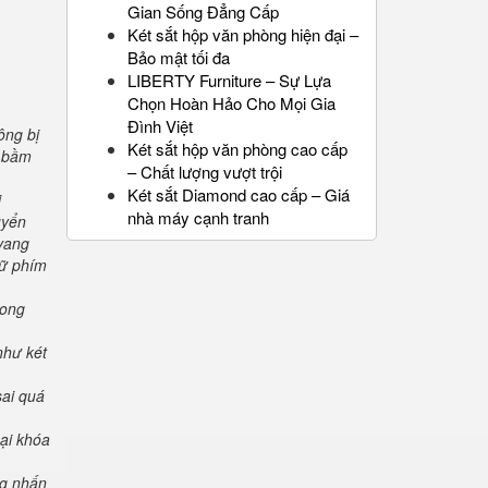
Gian Sống Đẳng Cấp
Két sắt hộp văn phòng hiện đại –
Bảo mật tối đa
LIBERTY Furniture – Sự Lựa
Chọn Hoàn Hảo Cho Mọi Gia
Đình Việt
ông bị
Két sắt hộp văn phòng cao cấp
" bầm
– Chất lượng vượt trội
Két sắt Diamond cao cấp – Giá
i
nhà máy cạnh tranh
uyển
 vang
iữ phím
rong
như két
sai quá
oại khóa
ng nhấn