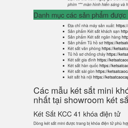
phím "*" màn hình hiển sáng và hi
Danh mục các sản phẩm được s
Địa chỉ nhà máy sản xuất:
https:
Sản phẩm Két sắt khách sạn
htt
Sản phẩm Két sắt ngân hàng
htt
Sản phẩm Tủ hồ sơ
https://kets
Két sắt văn phòng
https://ketsa
Tủ hồ sơ chống cháy
https://ket
Két sắt gia đình
https://ketsatca
Két sắt hàn quốc
https://ketsatc
Két sắt sài gòn
https://ketsatcao
két sắt hà nội
https://ketsatcaoc
Các mẫu két sắt mini kh
nhất tại showroom két s
Két Sắt KCC 41 khóa điện tử
Dòng két sắt mini được trang bị khóa điện tử phù hợ