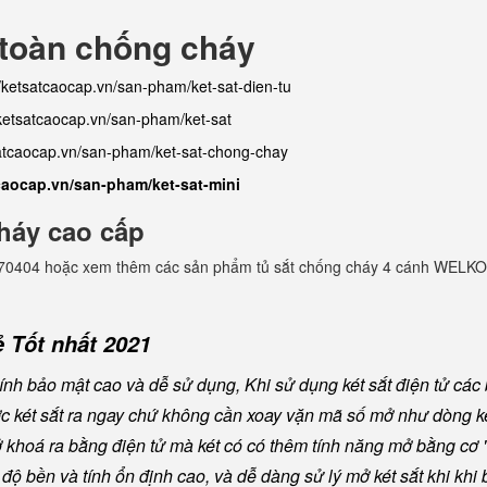
 toàn chống cháy
//ketsatcaocap.vn/san-pham/ket-sat-dien-tu
/ketsatcaocap.vn/san-pham/ket-sat
satcaocap.vn/san-pham/ket-sat-chong-chay
tcaocap.vn/san-pham/ket-sat-mini
háy cao cấp
982770404 hoặc xem thêm các sản phẩm tủ sắt chống cháy 4 cánh WELKO
 Tốt nhất 2021
nh bảo mật cao và dễ sử dụng, Khi sử dụng két sắt điện tử các
ược két sắt ra ngay chứ không cần xoay vặn mã số mở như dòng ké
khoá ra bằng điện tử mà két có có thêm tính năng mở bằng cơ "
ộ bền và tính ổn định cao, và dễ dàng sử lý mở két sắt khi khi b