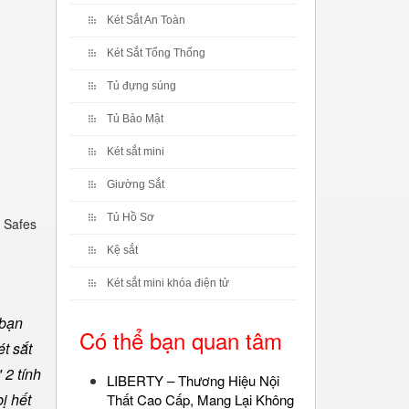
Két Sắt An Toàn
Két Sắt Tổng Thống
Tủ đựng súng
Tủ Bảo Mật
Két sắt mini
Giường Sắt
Tủ Hồ Sơ
 Safes
Kệ sắt
Két sắt mini khóa điện tử
 bạn
Có thể bạn quan tâm
t sắt
 2 tính
LIBERTY – Thương Hiệu Nội
ị hết
Thất Cao Cấp, Mang Lại Không