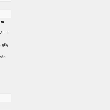
-tu
i tính
, giấy
 sản