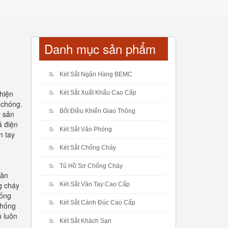
Danh mục sản phẩm
Két Sắt Ngân Hàng BEMC
hiện
Két Sắt Xuất Khẩu Cao Cấp
 chóng.
Bốt Điều Khiển Giao Thông
y sản
á điện
Két Sắt Văn Phòng
n tay
Két Sắt Chống Cháy
Tủ Hồ Sơ Chống Cháy
văn
g cháy
Két Sắt Vân Tay Cao Cấp
hống
Két Sắt Cánh Đúc Cao Cấp
chống
ủ luôn
Két Sắt Khách Sạn