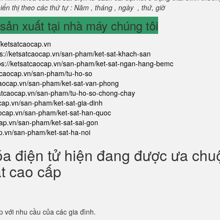
ển thị theo các thứ tự : Năm , tháng , ngày , thứ, giờ
ản xuất tại nhà máy chúng tôi
//ketsatcaocap.vn
ps://ketsatcaocap.vn/san-pham/ket-sat-khach-san
ps://ketsatcaocap.vn/san-pham/ket-sat-ngan-hang-bemc
atcaocap.vn/san-pham/tu-ho-so
tcaocap.vn/san-pham/ket-sat-van-phong
satcaocap.vn/san-pham/tu-ho-so-chong-chay
ocap.vn/san-pham/ket-sat-gia-dinh
aocap.vn/san-pham/ket-sat-han-quoc
cap.vn/san-pham/ket-sat-sai-gon
ap.vn/san-pham/ket-sat-ha-noi
óa điện tử hiện đang được ưa ch
ắt cao cấp
p với nhu cầu của các gia đình.