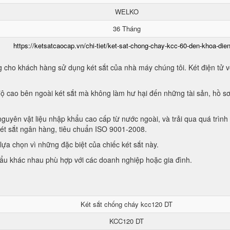
WELKO
36 Tháng
https://ketsatcaocap.vn/chi-tiet/ket-sat-chong-chay-kcc-60-den-khoa-dien
 cho khách hàng sử dụng két sắt của nhà máy chúng tôi. Két điện tử vớ
ộ cao bên ngoài két sắt mà không làm hư hại đến những tài sản, hồ sơ
guyên vật liệu nhập khẩu cao cấp từ nước ngoài, và trải qua quá trình
két sắt ngân hàng, tiêu chuẩn ISO 9001-2008.
ựa chọn vì những đặc biệt của chiếc két sắt này.
hẩu khác nhau phù hợp với các doanh nghiệp hoặc gia đình.
Két sắt chống cháy kcc120 DT
KCC120 DT