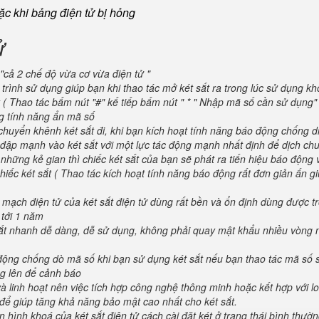
oặc khi bảng điện tử bị hỏng
ử
"cả 2 chế độ vừa cơ vừa điện tử "
trình sử dụng giúp bạn khi thao tác mở két sắt ra trong lúc sử dụng kh
 ( Thao tác bấm nút "#" kế tiếp bấm nút " * " Nhập mã số cần sử dụng
ng tính năng ẩn mã số
huyển khênh két sắt đi, khi bạn kích hoạt tính năng báo động chống d
va đập mạnh vào két sắt với một lực tác động mạnh nhất định để dịch ch
 những kẻ gian thì chiếc két sắt của bạn sẽ phát ra tiến hiệu báo động
iếc két sắt ( Thao tác kích hoạt tính năng báo động rất đơn giản ấn g
 mạch điện tử của két sắt điện tử dùng rất bền và ổn định dùng được t
 tới 1 năm
 sắt nhanh dễ dàng, dễ sử dụng, không phải quay mật khẩu nhiều vòng 
 động chống dò mã số khi bạn sử dụng két sắt nếu bạn thao tác mã số 
g lên để cảnh báo
và linh hoạt nên việc tích hợp công nghệ thông minh hoặc kết hợp với l
để giúp tăng khả năng bảo mật cao nhất cho két sắt.
 hình khoá của két sắt điện tử cách cài đặt két ở trạng thái bình thườ