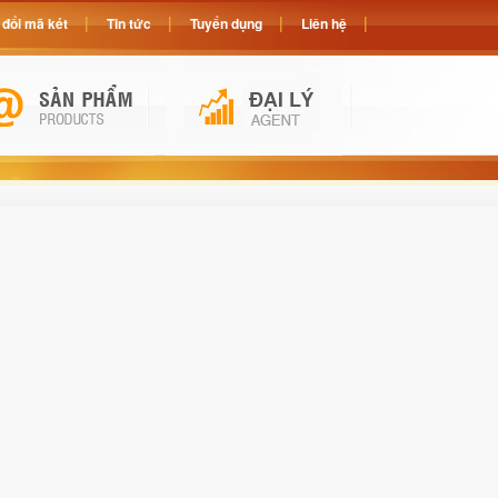
đổi mã két
Tin tức
Tuyển dụng
Liên hệ