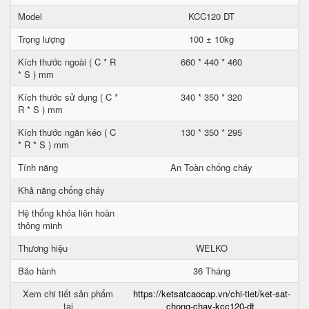
Model
KCC120 DT
Trọng lượng
100 ± 10kg
Kích thước ngoài ( C * R
660 * 440 * 460
* S ) mm
Kích thước sử dụng ( C *
340 * 350 * 320
R * S ) mm
Kích thước ngăn kéo ( C
130 * 350 * 295
* R * S ) mm
Tính năng
An Toàn chống cháy
Khả năng chống cháy
Hệ thống khóa liên hoàn
thông minh
Thương hiệu
WELKO
Bảo hành
36 Tháng
Xem chi tiết sản phẩm
https://ketsatcaocap.vn/chi-tiet/ket-sat-
tại
chong-chay-kcc120-dt