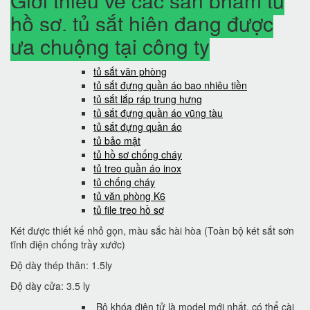
Giới thiệu về các sản phẩm tủ
hồ sơ, tủ sắt hiện đang được
ưa chuộng tại công ty
tủ sắt văn phòng
tủ sắt đựng quần áo bao nhiêu tiền
tủ sắt lắp ráp trung hưng
tủ sắt đựng quần áo vũng tàu
tủ sắt đựng quần áo
tủ bảo mật
tủ hồ sơ chống cháy
tủ treo quần áo inox
tủ chống cháy
tủ văn phòng K6
tủ file treo hồ sơ
Két được thiết kế nhỏ gọn, màu sắc hài hòa (Toàn bộ két sắt sơn
tĩnh điện chống trầy xước)
Độ dày thép thân: 1.5ly
Độ dày cửa: 3.5 ly
Bộ khóa điện tử là model mới nhất, có thể cài