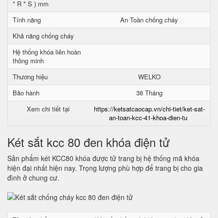
* R * S ) mm
Tính năng
An Toàn chống cháy
Khả năng chống cháy
Hệ thống khóa liên hoàn
thông minh
Thương hiệu
WELKO
Bảo hành
36 Tháng
Xem chi tiết tại
https://ketsatcaocap.vn/chi-tiet/ket-sat-
an-toan-kcc-41-khoa-dien-tu
Két sắt kcc 80 đen khóa điện tử
Sản phẩm két KCC80 khóa được tử trang bị hệ thống mã khóa
hiện đại nhất hiện nay. Trọng lượng phù hợp để trang bị cho gia
đình ở chung cư.