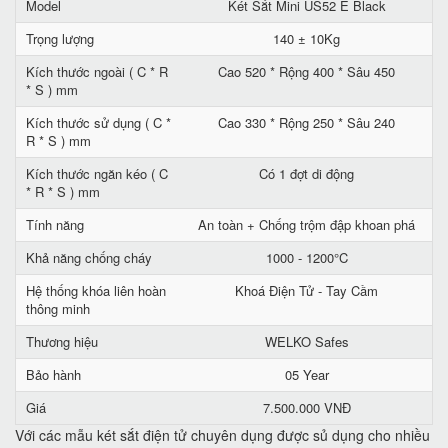
Model
Két Sắt Mini US52 E Black
Trọng lượng
140 ± 10Kg
Kích thước ngoài ( C * R
Cao 520 * Rộng 400 * Sâu 450
* S ) mm
Kích thước sử dụng ( C *
Cao 330 * Rộng 250 * Sâu 240
R * S ) mm
Kích thước ngăn kéo ( C
Có 1 đợt di động
* R * S ) mm
Tính năng
An toàn + Chống trộm đập khoan phá
Khả năng chống cháy
1000 - 1200°C
Hệ thống khóa liên hoàn
Khoá Điện Tử - Tay Cầm
thông minh
Thương hiệu
WELKO Safes
Bảo hành
05 Year
Giá
7.500.000 VNĐ
Với các mẫu két sắt điện tử chuyên dụng được sủ dụng cho nhiều