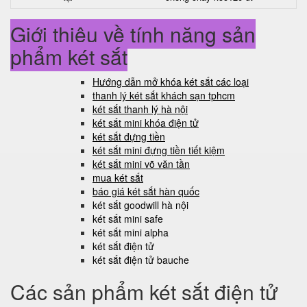
Giới thiệu về tính năng sản
phẩm két sắt
Hướng dẫn mở khóa két sắt các loại
thanh lý két sắt khách sạn tphcm
két sắt thanh lý hà nội
két sắt mini khóa điện tử
két sắt đựng tiền
két sắt mini đựng tiền tiết kiệm
két sắt mini võ văn tần
mua két sắt
báo giá két sắt hàn quốc
két sắt goodwill hà nội
két sắt mini safe
két sắt mini alpha
két sắt điện tử
két sắt điện tử bauche
Các sản phẩm két sắt điện tử