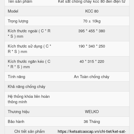
Tên sản phẩm
Két sắt chống cháy kcc 80 đen điện tử
Model
KCC 80
Trọng lượng
70 ± 10kg
Kích thước ngoài ( C * R
395 * 455 * 380
* S ) mm
Kích thước sử dụng ( C *
190 * 340 * 250
R * S ) mm
Kích thước ngăn kéo ( C
40 * 315 * 220
* R * S ) mm
Tính năng
An Toàn chống cháy
Khả năng chống cháy
Hệ thống khóa liên hoàn
thông minh
Thương hiệu
WELKO
Bảo hành
36 Tháng
Chi tiết sản phẩm
https://ketsatcaocap.vn/chi-tiet/ket-sat-