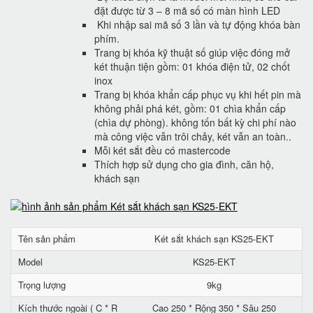
đặt được từ 3 – 8 mã số có màn hình LED
Khi nhập sai mã số 3 lần và tự động khóa bàn
phím.
Trang bị khóa kỹ thuật số giúp việc đóng mở
két thuận tiện gồm: 01 khóa điện tử, 02 chốt
inox
Trang bị khóa khẩn cấp phục vụ khi hết pin mà
không phải phá két, gồm: 01 chìa khẩn cấp
(chìa dự phòng). không tốn bất kỳ chi phí nào
mà công việc vẫn trôi chảy, két vẫn an toàn..
Mỗi két sắt đều có mastercode
Thích hợp sử dụng cho gia đình, căn hộ,
khách sạn
Tên sản phẩm
Két sắt khách sạn KS25-EKT
Model
KS25-EKT
Trọng lượng
9kg
Kích thước ngoài ( C * R
Cao 250 * Rộng 350 * Sâu 250