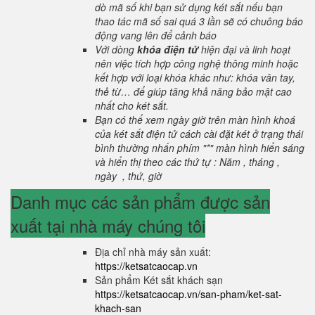
dò mã số khi bạn sử dụng két sắt nếu bạn
thao tác mã số sai quá 3 lần sẽ có chuông báo
động vang lên để cảnh báo
Với dòng
khóa điện tử
hiện đại và linh hoạt
nên việc tích hợp công nghệ thông minh hoặc
kết hợp với loại khóa khác như: khóa vân tay,
thẻ từ… để giúp tăng khả năng bảo mật cao
nhất cho két sắt.
Bạn có thể xem ngày giờ trên màn hình khoá
của két sắt điện tử cách cài đặt két ở trạng thái
bình thường nhấn phím "*" màn hình hiển sáng
và hiển thị theo các thứ tự : Năm , tháng ,
ngày , thứ, giờ
Danh mục các sản phẩm được sản
xuất tại nhà máy chúng tôi
Địa chỉ nhà máy sản xuất:
https://ketsatcaocap.vn
Sản phẩm Két sắt khách sạn
https://ketsatcaocap.vn/san-pham/ket-sat-
khach-san