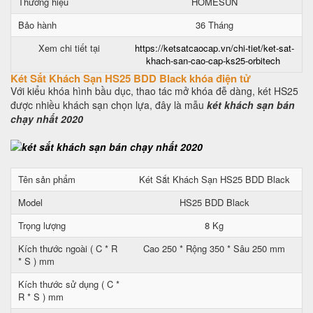
Thương hiệu
HOMESUN
Bảo hành
36 Tháng
Xem chi tiết tại
https://ketsatcaocap.vn/chi-tiet/ket-sat-
khach-san-cao-cap-ks25-orbitech
Két Sắt Khách Sạn HS25 BDD Black khóa điện tử
Với kiểu khóa hình bầu dục, thao tác mở khóa đễ dàng, két HS25
được nhiều khách sạn chọn lựa, đây là mẫu
két khách sạn bán
chạy nhất 2020
Tên sản phẩm
Két Sắt Khách Sạn HS25 BDD Black
Model
HS25 BDD Black
Trọng lượng
8 Kg
Kích thước ngoài ( C * R
Cao 250 * Rộng 350 * Sâu 250 mm
* S ) mm
Kích thước sử dụng ( C *
R * S ) mm