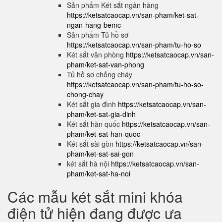
Sản phẩm Két sắt ngân hàng
https://ketsatcaocap.vn/san-pham/ket-sat-
ngan-hang-bemc
Sản phẩm Tủ hồ sơ
https://ketsatcaocap.vn/san-pham/tu-ho-so
Két sắt văn phòng
https://ketsatcaocap.vn/san-
pham/ket-sat-van-phong
Tủ hồ sơ chống cháy
https://ketsatcaocap.vn/san-pham/tu-ho-so-
chong-chay
Két sắt gia đình
https://ketsatcaocap.vn/san-
pham/ket-sat-gia-dinh
Két sắt hàn quốc
https://ketsatcaocap.vn/san-
pham/ket-sat-han-quoc
Két sắt sài gòn
https://ketsatcaocap.vn/san-
pham/ket-sat-sai-gon
két sắt hà nội
https://ketsatcaocap.vn/san-
pham/ket-sat-ha-noi
Các mẫu két sắt mini khóa
điện tử hiện đang được ưa