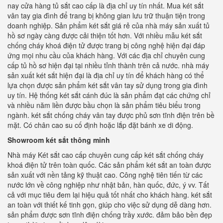
nay cửa hàng tủ sắt cao cấp là địa chỉ uy tín nhất. Mua két sắt
vân tay gia đình để trang bị không gian lưu trữ thuận tiện trong
doanh nghiệp. Sản phẩm két sắt giá rẻ của nhà máy sản xuất tủ
hồ sơ ngày càng được cải thiện tốt hơn. Với nhiều mẫu két sắt
chống cháy khoá điện tử được trang bị công nghệ hiện đại đáp
ứng mọi nhu cầu của khách hàng. Với các địa chỉ chuyên cung
cấp tủ hồ sơ hiện đại tại nhiều tỉnh thành trên cả nước. nhà máy
sản xuất két sắt hiện đại là địa chỉ uy tín để khách hàng có thể
lựa chọn được sản phẩm két sắt vân tay sử dụng trong gia đình
uy tín. Hệ thống két sắt cánh đúc là sản phẩm đạt các chứng chỉ
và nhiều năm liền được bầu chọn là sản phẩm tiêu biểu trong
ngành. két sắt chống cháy vân tay được phủ sơn tĩnh điện trên bề
mặt. Có chân cao su cố định hoặc lắp đặt bánh xe di động.
Showroom két sắt thông minh
Nhà máy Két sắt cao cấp chuyên cung cấp két sắt chống cháy
khoá điện tử trên toàn quốc. Các sản phẩm két sắt an toàn được
sản xuất với nền tảng kỹ thuật cao. Công nghệ tiên tiến từ các
nước lớn về công nghiệp như nhật bản, hàn quốc, đức, ý vv. Tất
cả với mục tiêu đem lại hiệu quả tốt nhất cho khách hàng. két sắt
an toàn với thiết kế tinh gọn, giúp cho việc sử dụng dễ dàng hơn.
sản phẩm được sơn tĩnh điện chống trầy xước. đảm bảo bền đẹp