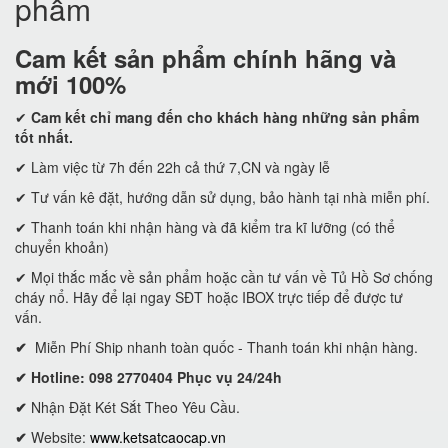
phẩm
Cam kết
sản phẩm chính hãng và
mới 100%
✔
Cam kết
chỉ mang đến cho khách hàng những sản phẩm
tốt nhất.
✔ Làm việc từ 7h đến 22h cả thứ 7,CN và ngày lễ
✔ Tư vấn kê đặt, hướng dẫn sử dụng, bảo hành tại nhà miễn phí.
✔ Thanh toán khi nhận hàng và đã kiểm tra kĩ lưỡng (có thể
chuyển khoản)
✔ Mọi thắc mắc về sản phẩm hoặc cần tư vấn về Tủ Hồ Sơ chống
cháy nổ. Hãy để lại ngay SĐT hoặc IBOX trực tiếp để được tư
vấn.
✔
Miễn Phí Ship nhanh toàn quốc - Thanh toán khi nhận hàng.
✔ Hotline: 098 2770404 Phục vụ 24/24h
✔
Nhận Đặt Két Sắt Theo Yêu Cầu.
✔
Website:
www.ketsatcaocap.vn