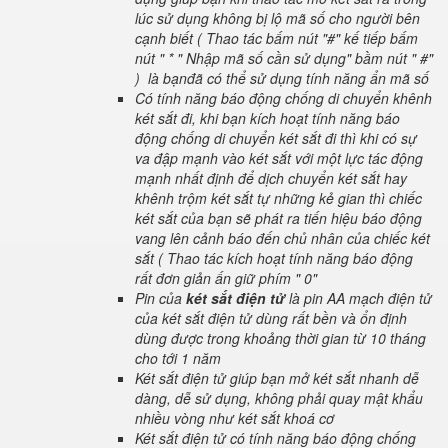
lúc sử dụng không bị lộ mã số cho người bên
cạnh biết ( Thao tác bấm nút "#" kế tiếp bấm
nút " * " Nhập mã số cần sử dụng" bầm nút " #"
) là bạnđã có thể sử dụng tính năng ẩn mã số
Có tính năng báo động chống di chuyển khênh
két sắt đi, khi bạn kích hoạt tính năng báo
động chống di chuyển két sắt đi thì khi có sự
va đập mạnh vào két sắt với một lực tác động
mạnh nhất định để dịch chuyển két sắt hay
khênh trộm két sắt tự những kẻ gian thì chiếc
két sắt của bạn sẽ phát ra tiến hiệu báo động
vang lên cảnh báo đến chủ nhân của chiếc két
sắt ( Thao tác kích hoạt tính năng báo động
rất đơn giản ấn giữ phím " 0"
Pin của
két sắt điện tử
là pin AA mạch điện tử
của két sắt điện tử dùng rất bền và ổn định
dùng được trong khoảng thời gian từ 10 tháng
cho tới 1 năm
Két sắt điện tử giúp bạn mở két sắt nhanh dễ
dàng, dễ sử dụng, không phải quay mật khẩu
nhiều vòng như két sắt khoá cơ
Két sắt điện tử có tính năng báo động chống