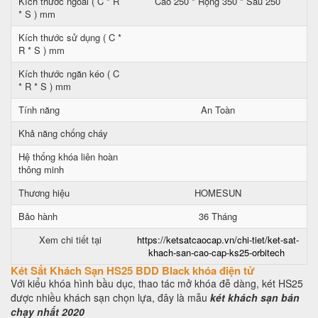
Kích thước ngoài ( C * R
Cao 250 * Rộng 350 * Sâu 250
* S ) mm
Kích thước sử dụng ( C *
R * S ) mm
Kích thước ngăn kéo ( C
* R * S ) mm
Tính năng
An Toàn
Khả năng chống cháy
Hệ thống khóa liên hoàn
thông minh
Thương hiệu
HOMESUN
Bảo hành
36 Tháng
Xem chi tiết tại
https://ketsatcaocap.vn/chi-tiet/ket-sat-
khach-san-cao-cap-ks25-orbitech
Két Sắt Khách Sạn HS25 BDD Black khóa điện tử
Với kiểu khóa hình bầu dục, thao tác mở khóa đễ dàng, két HS25
được nhiều khách sạn chọn lựa, đây là mẫu
két khách sạn bán
chạy nhất 2020