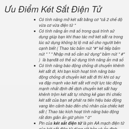
Ưu Điểm Két Sắt Điện Tử
Có tính năng mở két sắt bằng cơ "cả 2 chế độ
vừa cơ vừa điện tử "
Có tính năng ẩn mã số trong quá trình sử
dụng giúp bạn khi thao tác mở két sắt ra trong
lúc sử dụng không bị lộ mã số cho người bên
cạnh biết ( Thao tác bấm nút "#" kế tiếp bấm
nút " * " Nhập mã số cần sử dụng" bầm nút " #"
) là bạnđã có thể sử dụng tính năng ẩn mã số
Có tính năng báo động chống di chuyển khênh
két sắt đi, khi bạn kích hoạt tính năng báo
động chống di chuyển két sắt đi thì khi có sự
va đập mạnh vào két sắt với một lực tác động
mạnh nhất định để dịch chuyển két sắt hay
khênh trộm két sắt tự những kẻ gian thì chiếc
két sắt của bạn sẽ phát ra tiến hiệu báo động
vang lên cảnh báo đến chủ nhân của chiếc két
sắt ( Thao tác kích hoạt tính năng báo động
rất đơn giản ấn giữ phím " 0"
Pin của
két sắt điện tử
là pin AA mạch điện tử
của két sắt điện tử dùng rất bền và ổn định