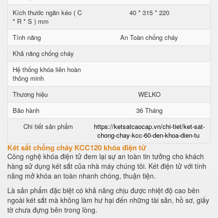
Kích thước ngăn kéo ( C
40 * 315 * 220
* R * S ) mm
Tính năng
An Toàn chống cháy
Khả năng chống cháy
Hệ thống khóa liên hoàn
thông minh
Thương hiệu
WELKO
Bảo hành
36 Tháng
Chi tiết sản phẩm
https://ketsatcaocap.vn/chi-tiet/ket-sat-
chong-chay-kcc-60-den-khoa-dien-tu
Két sắt chống cháy KCC120 khóa điện tử
Công nghệ khóa điện tử đem lại sự an toàn tin tưởng cho khách
hàng sử dụng két sắt của nhà máy chúng tôi. Két điện tử với tính
năng mở khóa an toàn nhanh chóng, thuận tiện.
Là sản phẩm đặc biệt có khả năng chịu được nhiệt độ cao bên
ngoài két sắt mà không làm hư hại đến những tài sản, hồ sơ, giấy
tờ chưa đựng bên trong lòng.