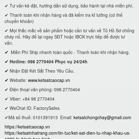
✔ Tư vấn kê đặt, hướng dẫn sử dụng, bảo hành tại nhà miễn phí.
✔ Thanh toán khi nhận hàng và đã kiểm tra kĩ lưỡng (có thể
chuyển khoản)
✔ Mọi thắc mắc về sản phẩm hoặc cần tư vấn về Tủ Hồ Sơ chống
cháy nổ. Hãy để lại ngay SĐT hoặc IBOX trực tiếp để được tư
vấn.
✔
Miễn Phí Ship nhanh toàn quốc - Thanh toán khi nhận hàng.
✔ Hotline: 098 2770404 Phục vụ 24/24h
✔
Nhận Đặt Két Sắt Theo Yêu Cầu.
✔
Website:
www.ketsatcaocap.vn
✔ Điện thoại văn phòng: 098 2770404
✔ Viber: +84 98 2770404
✔ WeChat ID: FactorySafes
✔Mã số thuế: 0101391913
Email:
ketsatchongchay@gmail.com
https://ketsatcaocap.vn
https://ketsatnhatrang.com/tin-tuc/ket-sat-dien-tu-nhap-khau-us-