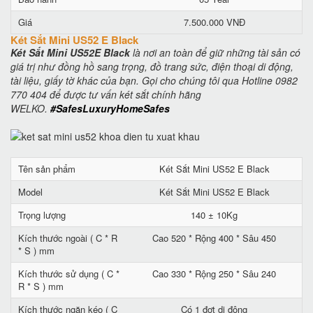
Giá
7.500.000 VNĐ
Két Sắt Mini US52 E Black
Két Sắt Mini US52E Black
là nơi an toàn để giữ những tài sản có
giá trị như đồng hồ sang trọng, đồ trang sức, điện thoại di động,
tài liệu, giấy tờ khác của bạn. Gọi cho chúng tôi qua Hotline 0982
770 404 để được tư vấn két sắt chính hãng
WELKO.
#SafesLuxuryHomeSafes
Tên sản phẩm
Két Sắt Mini US52 E Black
Model
Két Sắt Mini US52 E Black
Trọng lượng
140 ± 10Kg
Kích thước ngoài ( C * R
Cao 520 * Rộng 400 * Sâu 450
* S ) mm
Kích thước sử dụng ( C *
Cao 330 * Rộng 250 * Sâu 240
R * S ) mm
Kích thước ngăn kéo ( C
Có 1 đợt di động