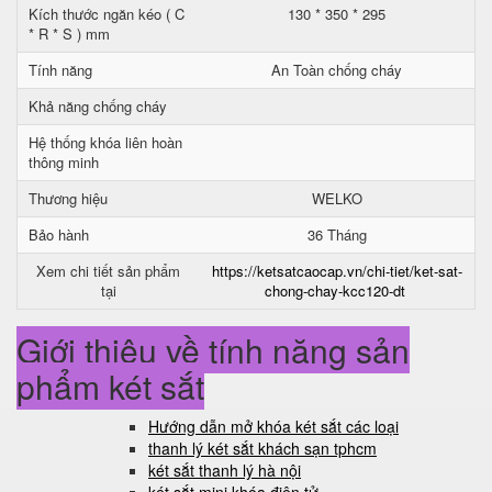
Kích thước ngăn kéo ( C
130 * 350 * 295
* R * S ) mm
Tính năng
An Toàn chống cháy
Khả năng chống cháy
Hệ thống khóa liên hoàn
thông minh
Thương hiệu
WELKO
Bảo hành
36 Tháng
Xem chi tiết sản phẩm
https://ketsatcaocap.vn/chi-tiet/ket-sat-
tại
chong-chay-kcc120-dt
Giới thiệu về tính năng sản
phẩm két sắt
Hướng dẫn mở khóa két sắt các loại
thanh lý két sắt khách sạn tphcm
két sắt thanh lý hà nội