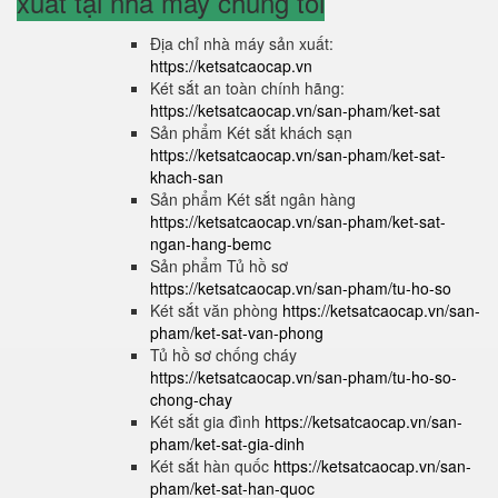
xuất tại nhà máy chúng tôi
Địa chỉ nhà máy sản xuất:
https://ketsatcaocap.vn
Két sắt an toàn chính hãng:
https://ketsatcaocap.vn/san-pham/ket-sat
Sản phẩm Két sắt khách sạn
https://ketsatcaocap.vn/san-pham/ket-sat-
khach-san
Sản phẩm Két sắt ngân hàng
https://ketsatcaocap.vn/san-pham/ket-sat-
ngan-hang-bemc
Sản phẩm Tủ hồ sơ
https://ketsatcaocap.vn/san-pham/tu-ho-so
Két sắt văn phòng
https://ketsatcaocap.vn/san-
pham/ket-sat-van-phong
Tủ hồ sơ chống cháy
https://ketsatcaocap.vn/san-pham/tu-ho-so-
chong-chay
Két sắt gia đình
https://ketsatcaocap.vn/san-
pham/ket-sat-gia-dinh
Két sắt hàn quốc
https://ketsatcaocap.vn/san-
pham/ket-sat-han-quoc