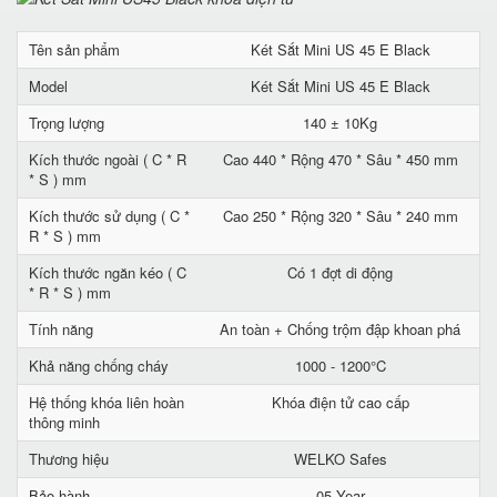
Tên sản phẩm
Két Sắt Mini US 45 E Black
Model
Két Sắt Mini US 45 E Black
Trọng lượng
140 ± 10Kg
Kích thước ngoài ( C * R
Cao 440 * Rộng 470 * Sâu * 450 mm
* S ) mm
Kích thước sử dụng ( C *
Cao 250 * Rộng 320 * Sâu * 240 mm
R * S ) mm
Kích thước ngăn kéo ( C
Có 1 đợt di động
* R * S ) mm
Tính năng
An toàn + Chống trộm đập khoan phá
Khả năng chống cháy
1000 - 1200°C
Hệ thống khóa liên hoàn
Khóa điện tử cao cấp
thông minh
Thương hiệu
WELKO Safes
Bảo hành
05 Year