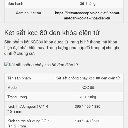
Bảo hành
36 Tháng
Xem chi tiết tại
https://ketsatcaocap.vn/chi-tiet/ket-sat-
an-toan-kcc-41-khoa-dien-tu
Két sắt kcc 80 đen khóa điện tử
Sản phẩm két KCC80 khóa được tử trang bị hệ thống mã khóa
hiện đại nhất hiện nay. Trọng lượng phù hợp để trang bị cho gia
đình ở chung cư.
Tên sản phẩm
Két sắt chống cháy kcc 80 đen điện tử
Model
KCC 80
Trọng lượng
70 ± 10kg
Kích thước ngoài ( C * R
395 * 455 * 380
* S ) mm
Kích thước sử dụng ( C *
190 * 340 * 250
R * S ) mm