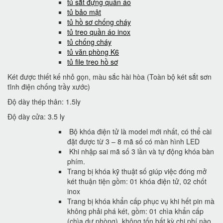
tủ sắt đựng quần áo
tủ bảo mật
tủ hồ sơ chống cháy
tủ treo quần áo inox
tủ chống cháy
tủ văn phòng K6
tủ file treo hồ sơ
Két được thiết kế nhỏ gọn, màu sắc hài hòa (Toàn bộ két sắt sơn
tĩnh điện chống trầy xước)
Độ dày thép thân: 1.5ly
Độ dày cửa: 3.5 ly
Bộ khóa điện tử là model mới nhất, có thể cài
đặt được từ 3 – 8 mã số có màn hình LED
Khi nhập sai mã số 3 lần và tự động khóa bàn
phím.
Trang bị khóa kỹ thuật số giúp việc đóng mở
két thuận tiện gồm: 01 khóa điện tử, 02 chốt
inox
Trang bị khóa khẩn cấp phục vụ khi hết pin mà
không phải phá két, gồm: 01 chìa khẩn cấp
(chìa dự phòng). không tốn bất kỳ chi phí nào