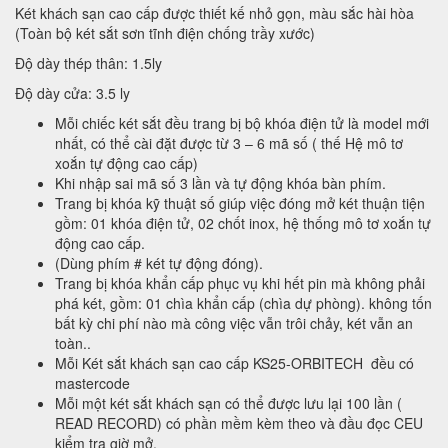
Két khách sạn cao cấp được thiết kế nhỏ gọn, màu sắc hài hòa
(Toàn bộ két sắt sơn tĩnh điện chống trầy xước)
Độ dày thép thân: 1.5ly
Độ dày cửa: 3.5 ly
Mỗi chiếc két sắt đều trang bị bộ khóa điện tử là model mới
nhất, có thể cài đặt được từ 3 – 6 mã số ( thế Hệ mô tơ
xoắn tự động cao cấp)
Khi nhập sai mã số 3 lần và tự động khóa bàn phím.
Trang bị khóa kỹ thuật số giúp việc đóng mở két thuận tiện
gồm: 01 khóa điện tử, 02 chốt inox, hệ thống mô tơ xoắn tự
động cao cấp.
(Dùng phím # két tự động đóng).
Trang bị khóa khẩn cấp phục vụ khi hết pin mà không phải
phá két, gồm: 01 chìa khẩn cấp (chìa dự phòng). không tốn
bất kỳ chi phí nào mà công việc vẫn trôi chảy, két vẫn an
toàn..
Mỗi Két sắt khách sạn cao cấp KS25-ORBITECH đều có
mastercode
Mỗi một két sắt khách sạn có thể được lưu lại 100 lần (
READ RECORD) có phần mềm kèm theo và đầu đọc CEU
kiểm tra giờ mở.