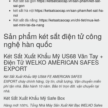
Két sắt sài gòn
https://ketsatcaocap.vn/san-pham/ket-sat-
sai-gon
két sắt hà nội
https://ketsatcaocap.vn/san-pham/ket-sat-ha-
noi
Két sắt đà nẵng:
https://ketsatcaocap.vn/chi-tiet/mua-ket-
sat-mini-tai-da-nang
Sản phẩm két sắt điện tử công
nghệ hàn quốc
Két Sắt Xuất Khẩu Mỹ US68 Vân Tay +
Điện Tử WELKO AMERICAN SAFES
EXPORT
Két Sắt Xuất Khẩu Mỹ US68 FE AMERICAN SAFES
EXPORT cháy chính hãng, Uy tín, chất lượng, Vận chuyển miễn
phí tận nhà. Bảo hành 10 năm. Bảo trì trọn đời. vận chuyển tại
nhà.
Két Sắt Xuất Khẩu Mỹ Safe Box
Hàng mới 100%. Tổng Nhà Máy Sản Xuất Két Bạc WELKO Safes