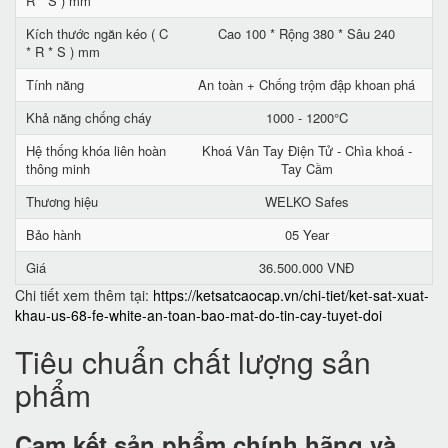
R * S ) mm
Kích thước ngăn kéo ( C
Cao 100 * Rộng 380 * Sâu 240
* R * S ) mm
Tính năng
An toàn + Chống trộm đập khoan phá
Khả năng chống cháy
1000 - 1200°C
Hệ thống khóa liên hoàn
Khoá Vân Tay Điện Tử - Chìa khoá -
thông minh
Tay Cầm
Thương hiệu
WELKO Safes
Bảo hành
05 Year
Giá
36.500.000 VNĐ
Chi tiết xem thêm tại:
https://ketsatcaocap.vn/chi-tiet/ket-sat-xuat-
khau-us-68-fe-white-an-toan-bao-mat-do-tin-cay-tuyet-doi
Tiêu chuẩn chất lượng sản
phẩm
Cam kết
sản phẩm chính hãng và