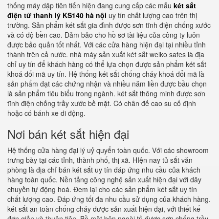
thống máy dập tiên tiến hiện đang cung cấp các mẫu
két sắt
điện tử thanh lý KS140 hà nội
uy tín chất lượng cao trên thị
trường. Sản phẩm két sắt gia đình được sơn tĩnh điện chống xước
và có độ bền cao. Đảm bảo cho hồ sơ tài liệu của công ty luôn
được bảo quản tốt nhất. Với các cửa hàng hiện đại tại nhiều tỉnh
thành trên cả nước. nhà máy sản xuất két sắt welko safes là địa
chỉ uy tín để khách hàng có thể lựa chọn được sản phẩm két sắt
khoá đổi mã uy tín. Hệ thống két sắt chống cháy khoá đổi mã là
sản phẩm đạt các chứng nhận và nhiều năm liền được bầu chọn
là sản phẩm tiêu biểu trong ngành. két sắt thông minh được sơn
tĩnh điện chống trầy xước bề mặt. Có chân đế cao su cố định
hoặc có bánh xe di động.
Nơi bán két sắt hiện đại
Hệ thống cửa hàng đại lý uỷ quyển toàn quốc. Với các showroom
trưng bày tại các tỉnh, thành phố, thị xã. HIện nay tủ sắt văn
phòng là địa chỉ bán két sắt uy tín đáp ứng nhu cầu của khách
hàng toàn quốc. Nền tảng công nghệ sản xuất hiện đại với dây
chuyền tự động hoá. Đem lại cho các sản phẩm két sắt uy tín
chất lượng cao. Đáp ứng tối đa nhu cầu sử dụng của khách hàng.
két sắt an toàn chống cháy được sản xuất hiện đại, với thiết kế
đơn giản và thuận tiên. Bề mặt bên ngoài tủ được sơn chống trầy