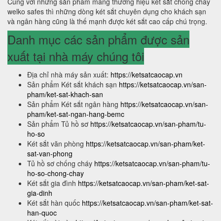
Cùng với những sản phẩm mang thương hiệu két sắt chống cháy
welko safes thì những dòng két sắt chuyên dụng cho khách sạn
và ngân hàng cũng là thế mạnh được két sắt cao cấp chú trọng.
Danh mục các sản phẩm được sản
xuất tại nhà máy chúng tôi
Địa chỉ nhà máy sản xuất:
https://ketsatcaocap.vn
Sản phẩm Két sắt khách sạn
https://ketsatcaocap.vn/san-
pham/ket-sat-khach-san
Sản phẩm Két sắt ngân hàng
https://ketsatcaocap.vn/san-
pham/ket-sat-ngan-hang-bemc
Sản phẩm Tủ hồ sơ
https://ketsatcaocap.vn/san-pham/tu-
ho-so
Két sắt văn phòng
https://ketsatcaocap.vn/san-pham/ket-
sat-van-phong
Tủ hồ sơ chống cháy
https://ketsatcaocap.vn/san-pham/tu-
ho-so-chong-chay
Két sắt gia đình
https://ketsatcaocap.vn/san-pham/ket-sat-
gia-dinh
Két sắt hàn quốc
https://ketsatcaocap.vn/san-pham/ket-sat-
han-quoc