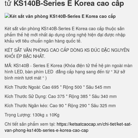
tử
KS140B-Series E Korea cao cấp
Két sắt văn phòng KS140B-Series E Korea cao cấp thuộc sản
phẩm thế hệ mới nhất áp dụng công nghệ hiện đại được nhập
khẩu với tiêu chuẩn ngân hàng quốc tế.
KÉT SẮT VĂN PHÒNG CAO CẤP DÒNG KS ĐÚC ĐẶC NGUYÊN
KHỐI ÉP BẬC NHẤT.
MÃ: KS140B - Series E Korea (Khóa điện tử thế hệ pin ngoài màn
hình LED, bàn phím LED đẳng cấp hạng sang đến từ “ Xứ sở
bình minh tươi mát “ )
Kích Thước Ngoài: Cao 695 * Rộng 500 * Sâu 545 mm
Kích Thước Sử Dụng: Cao 375 * Rộng 385 * Sâu 340 mm
Kích Thước Ngăn kéo: Cao 90 * Rộng 290 * Sâu 325 mm
Trọng Lượng: 130kg ± 10Kg
Chi tiết sản phẩm xem tại:
https://ketsatcaocap.vn/chi-tiet/ket-sat-
van-phong-ks140b-series-e-korea-cao-cap