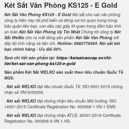
Két Sắt Văn Phòng KS125 - E Gold
Két Sắt Văn Phòng KS125 - E Gold
Két sắt cho các văn phòng
công ty hiện nay rất phổ biến và đóng vai trò quan trọng trong
bảo quản tiền bạc, con dấu các giấy tờ quan trọng đảm bảo tính
an toàn.
Két Sắt Văn Phòng Uy Tín Nhất
Chúng tôi công ty
Két
Sắt WelKo
cho ra mắt dòng sản phẩm
Két Sắt Văn Phòng
với
đầy đủ tính năng và tiện ích.
Hotline: 0982770404
.
Két sắt két
bạc chính hãng - Ưu đãi 50%
Xem chi tiết sản phẩm tại:
https://ketsatcaocap.vn/chi-
tiet/ket-sat-van-phong-ks125-e-gold
Sản phẩm Két Sắt WELKO sản xuất theo tiêu chuẩn Quốc Tế
SGS:
.
Két sắt WELKO
đạt tiêu chuẩn Quốc Tế
: ISO 9001:2015 chứng
nhận số VN16/00059.
.
Két sắt WELKO
đạt c
hứng nhận tiêu chuẩn Môi trường: ISO
14001:2015 Certificate Registration No. 000568-1-VN-1-EMS
.
Két sắt WELKO
đạt
chứng nhận ATLĐ: 45001:2018 Certificate
Registration No. 000568-5-VN-1-HS