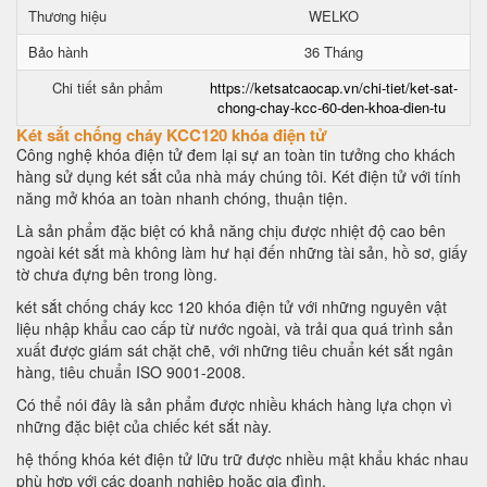
Thương hiệu
WELKO
Bảo hành
36 Tháng
Chi tiết sản phẩm
https://ketsatcaocap.vn/chi-tiet/ket-sat-
chong-chay-kcc-60-den-khoa-dien-tu
Két sắt chống cháy KCC120 khóa điện tử
Công nghệ khóa điện tử đem lại sự an toàn tin tưởng cho khách
hàng sử dụng két sắt của nhà máy chúng tôi. Két điện tử với tính
năng mở khóa an toàn nhanh chóng, thuận tiện.
Là sản phẩm đặc biệt có khả năng chịu được nhiệt độ cao bên
ngoài két sắt mà không làm hư hại đến những tài sản, hồ sơ, giấy
tờ chưa đựng bên trong lòng.
két sắt chống cháy kcc 120 khóa điện tử với những nguyên vật
liệu nhập khẩu cao cấp từ nước ngoài, và trải qua quá trình sản
xuất được giám sát chặt chẽ, với những tiêu chuẩn két sắt ngân
hàng, tiêu chuẩn ISO 9001-2008.
Có thể nói đây là sản phẩm được nhiều khách hàng lựa chọn vì
những đặc biệt của chiếc két sắt này.
hệ thống khóa két điện tử lữu trữ được nhiều mật khẩu khác nhau
phù hợp với các doanh nghiệp hoặc gia đình.