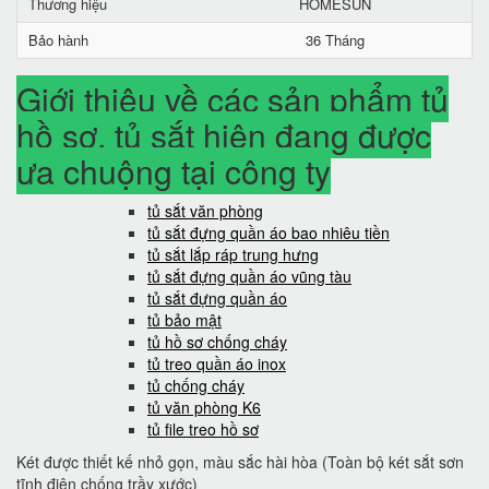
Thương hiệu
HOMESUN
Bảo hành
36 Tháng
Giới thiệu về các sản phẩm tủ
hồ sơ, tủ sắt hiện đang được
ưa chuộng tại công ty
tủ sắt văn phòng
tủ sắt đựng quần áo bao nhiêu tiền
tủ sắt lắp ráp trung hưng
tủ sắt đựng quần áo vũng tàu
tủ sắt đựng quần áo
tủ bảo mật
tủ hồ sơ chống cháy
tủ treo quần áo inox
tủ chống cháy
tủ văn phòng K6
tủ file treo hồ sơ
Két được thiết kế nhỏ gọn, màu sắc hài hòa (Toàn bộ két sắt sơn
tĩnh điện chống trầy xước)