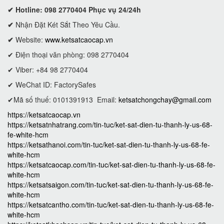
✔ Hotline: 098 2770404 Phục vụ 24/24h
✔
Nhận Đặt Két Sắt Theo Yêu Cầu.
✔
Website:
www.ketsatcaocap.vn
✔ Điện thoại văn phòng: 098 2770404
✔ Viber: +84 98 2770404
✔ WeChat ID: FactorySafes
✔Mã số thuế: 0101391913
Email:
ketsatchongchay@gmail.com
https://ketsatcaocap.vn
https://ketsatnhatrang.com/tin-tuc/ket-sat-dien-tu-thanh-ly-us-68-
fe-white-hcm
https://ketsathanoi.com/tin-tuc/ket-sat-dien-tu-thanh-ly-us-68-fe-
white-hcm
https://ketsatcaocap.com/tin-tuc/ket-sat-dien-tu-thanh-ly-us-68-fe-
white-hcm
https://ketsatsaigon.com/tin-tuc/ket-sat-dien-tu-thanh-ly-us-68-fe-
white-hcm
https://ketsatcantho.com/tin-tuc/ket-sat-dien-tu-thanh-ly-us-68-fe-
white-hcm