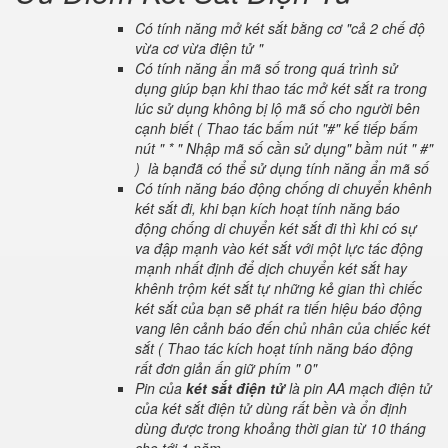
Có tính năng mở két sắt bằng cơ "cả 2 chế độ
vừa cơ vừa điện tử "
Có tính năng ẩn mã số trong quá trình sử
dụng giúp bạn khi thao tác mở két sắt ra trong
lúc sử dụng không bị lộ mã số cho người bên
cạnh biết ( Thao tác bấm nút "#" kế tiếp bấm
nút " * " Nhập mã số cần sử dụng" bầm nút " #"
) là bạnđã có thể sử dụng tính năng ẩn mã số
Có tính năng báo động chống di chuyển khênh
két sắt đi, khi bạn kích hoạt tính năng báo
động chống di chuyển két sắt đi thì khi có sự
va đập mạnh vào két sắt với một lực tác động
mạnh nhất định để dịch chuyển két sắt hay
khênh trộm két sắt tự những kẻ gian thì chiếc
két sắt của bạn sẽ phát ra tiến hiệu báo động
vang lên cảnh báo đến chủ nhân của chiếc két
sắt ( Thao tác kích hoạt tính năng báo động
rất đơn giản ấn giữ phím " 0"
Pin của
két sắt điện tử
là pin AA mạch điện tử
của két sắt điện tử dùng rất bền và ổn định
dùng được trong khoảng thời gian từ 10 tháng