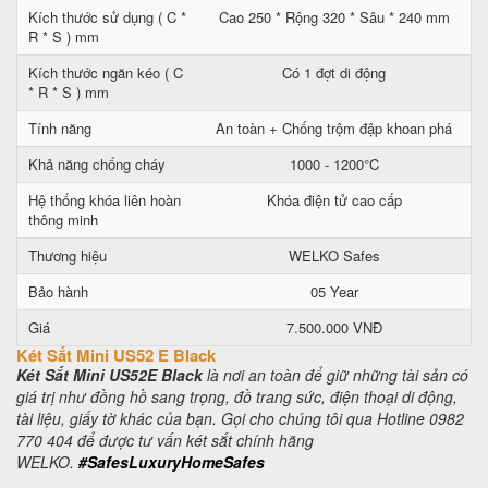
Kích thước sử dụng ( C *
Cao 250 * Rộng 320 * Sâu * 240 mm
R * S ) mm
Kích thước ngăn kéo ( C
Có 1 đợt di động
* R * S ) mm
Tính năng
An toàn + Chống trộm đập khoan phá
Khả năng chống cháy
1000 - 1200°C
Hệ thống khóa liên hoàn
Khóa điện tử cao cấp
thông minh
Thương hiệu
WELKO Safes
Bảo hành
05 Year
Giá
7.500.000 VNĐ
Két Sắt Mini US52 E Black
Két Sắt Mini US52E Black
là nơi an toàn để giữ những tài sản có
giá trị như đồng hồ sang trọng, đồ trang sức, điện thoại di động,
tài liệu, giấy tờ khác của bạn. Gọi cho chúng tôi qua Hotline 0982
770 404 để được tư vấn két sắt chính hãng
WELKO.
#SafesLuxuryHomeSafes