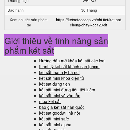
Thương hiệu
WELKO
Bảo hành
36 Tháng
Xem chi tiết sản phẩm
https://ketsatcaocap.vn/chi-tiet/ket-sat-
tại
chong-chay-kcc120-dt
Giới thiệu về tính năng sản
phẩm két sắt
Hướng dẫn mở khóa két sắt các loại
thanh lý két sắt khách sạn tphcm
két sắt thanh lý hà nội
két sắt mini khóa điện tử
két sắt đựng tiền
két sắt mini đựng tiền tiết kiệm
két sắt mini võ văn tần
mua két sắt
báo giá két sắt hàn quốc
két sắt goodwill hà nội
két sắt mini safe
két sắt mini alpha