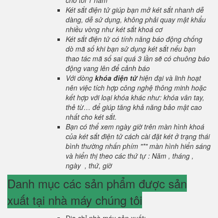
cho tới 1 năm
Két sắt điện tử giúp bạn mở két sắt nhanh dễ
dàng, dễ sử dụng, không phải quay mật khẩu
nhiều vòng như két sắt khoá cơ
Két sắt điện tử có tính năng báo động chống
dò mã số khi bạn sử dụng két sắt nếu bạn
thao tác mã số sai quá 3 lần sẽ có chuông báo
động vang lên để cảnh báo
Với dòng
khóa điện tử
hiện đại và linh hoạt
nên việc tích hợp công nghệ thông minh hoặc
kết hợp với loại khóa khác như: khóa vân tay,
thẻ từ… để giúp tăng khả năng bảo mật cao
nhất cho két sắt.
Bạn có thể xem ngày giờ trên màn hình khoá
của két sắt điện tử cách cài đặt két ở trạng thái
bình thường nhấn phím "*" màn hình hiển sáng
và hiển thị theo các thứ tự : Năm , tháng ,
ngày , thứ, giờ
Danh mục các sản phẩm được sản
xuất tại nhà máy chúng tôi