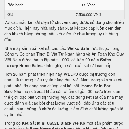
Bảo hành
05 Year
Giá
7.500.000 VNĐ
Với các mẫu két sắt điện tử chuyên dụng được sủ dụng cho nhiều
mục đích. Hiện nay nhà máy sản xuất két cao cấp luôn đem đến
cho khách hàng những mẫu két điện tử chất lượng uy tín hàng
đầu.
Nhà máy sản xuất két sắt cao cấp
Welko Safe
trực thuộc Tổng
Công ty Cổ phần Thiết Bị Vật Tư Ngân hàng và An Toàn Kho Quỹ
Việt Nam được thành lập năm 1999, có trên 20 năm
Safes
Luxury Home Safes
kinh nghiệm sản xuất két sắt cao cấp.
Hơn 20 năm phát triển hiện nay, WELKO được thị trường đón
nhận, là thương hiệu uy tín hàng đầu Việt Nam trong sản xuất và
phân phối đa dạng các chủng loại két sắt.
Home Safe For
Sale
Nhà máy đã xuất khẩu sản phẩm đi gần 30 nước trên toàn
thế giới, đặc biệt với thị trường Mỹ, các dòng két sắt của nhà máy
được đánh giá cao bởi chất lượng vượt trội, đáp ứng các tiêu
chuẩn của những tổ chức đo lường, kiểm định chất lượng quốc tế
uy tín nhất.
Trong đó
Két Sắt Mini US52E Black WelKo
một sản phẩm được
xuất khẩu với
Best Home Safes
lượng hàng lớn bởi tính ưu việt