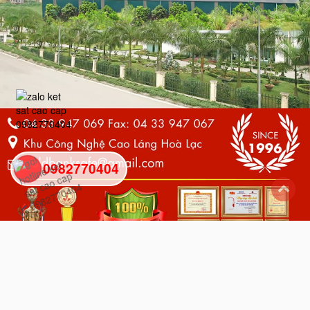
0982770404
back
to
top