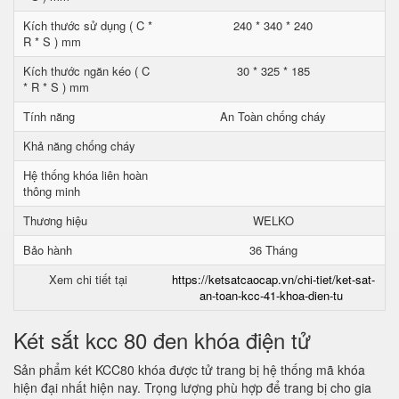
Kích thước sử dụng ( C *
240 * 340 * 240
R * S ) mm
Kích thước ngăn kéo ( C
30 * 325 * 185
* R * S ) mm
Tính năng
An Toàn chống cháy
Khả năng chống cháy
Hệ thống khóa liên hoàn
thông minh
Thương hiệu
WELKO
Bảo hành
36 Tháng
Xem chi tiết tại
https://ketsatcaocap.vn/chi-tiet/ket-sat-
an-toan-kcc-41-khoa-dien-tu
Két sắt kcc 80 đen khóa điện tử
Sản phẩm két KCC80 khóa được tử trang bị hệ thống mã khóa
hiện đại nhất hiện nay. Trọng lượng phù hợp để trang bị cho gia