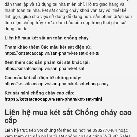
dẫn thiết lập và sử dụng tại nhà miễn phí. Hỗ trợ giao hàng và
thanh toán tại nhà. két sắt chống cháy khoá vân tay với thiết kế
tinh gọn, giúp cho việc sử dụng dễ dàng hơn. sản phẩm được sơn
tĩnh điện chống trầy xước. đảm bảo bền đẹp trong thời gian sử
dụng lâu dài.
Liên hệ mua két sắt an toàn chống cháy
Tham khảo thêm Các mẫu két sắt điện tử:
https://ketsatcaocap.vn/san-pham/ket-sat-dien-tu
Xem thêm các sản phẩm két sắt khác tại:
https://ketsatcaocap.vn/san-pham/ket-sat
Các mẫu két sắt điện tử chống cháy:
https://ketsatcaocap.vn/san-pham/ket-sat-chong-chay
Két sắt mini chống cháy cao cấp:
https://ketsatcaocap.vn/san-pham/ket-sat-mini
Liên hệ mua két sắt Chống cháy cao
cấp
Liên hệ trực tiếp với chúng tôi theo số hotline 0982770404 hoặc
xem thêm các sản phẩm tủ sắt chống cháy 4 cánh WELKO Safes