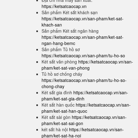
Địa chỉ nhà máy sản xuất:
https://ketsatcaocap.vn
Sản phẩm Két sắt khách sạn
https://ketsatcaocap.vn/san-pham/ket-sat-
khach-san
Sản phẩm Két sắt ngân hàng
https://ketsatcaocap.vn/san-pham/ket-sat-
ngan-hang-bemc
Sản phẩm Tủ hồ sơ
https://ketsatcaocap.vn/san-pham/tu-ho-so
Két sắt văn phòng
https://ketsatcaocap.vn/san-
pham/ket-sat-van-phong
Tủ hồ sơ chống cháy
https://ketsatcaocap.vn/san-pham/tu-ho-so-
chong-chay
Két sắt gia đình
https://ketsatcaocap.vn/san-
pham/ket-sat-gia-dinh
Két sắt hàn quốc
https://ketsatcaocap.vn/san-
pham/ket-sat-han-quoc
Két sắt sài gòn
https://ketsatcaocap.vn/san-
pham/ket-sat-sai-gon
két sắt hà nội
https://ketsatcaocap.vn/san-
pham/ket-sat-ha-noi