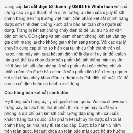
Cung cấp
két sắt điện tử thanh lý US 68 FE White hcm
với chất
lượng cao và giá thành rẻ là định hướng ưu tiên của đại lý tủ sắt
chính hãng trên thị trường việt nam. Sản phẩm két sắt chính hãng
được sơn tĩnh điện chống xước đảm bảo an toàn cho người sử
dụng. Trang bị két sắt chống cháy điện tử để lưu trữ hồ sơ văn
bản tốt hơn. GỌn gàng và tìm kiếm nhanh chóng. két sắt vân tay
gia đình mang lại cho không gian thêm sang trọng. Với các đại lý
chuyên cung cấp tủ hồ sơ hiện đại tại nhiều tỉnh thành trên cả
nước. nhà máy sản xuất két sắt điện tử là địa chỉ uy tín để khách
hàng có thể lựa chọn được sản phẩm két sắt thông minh uy tín.
Hệ thống két sắt văn phòng là sản phẩm đạt các chứng chỉ và
nhiều năm liền được bầu chọn là sản phẩm tiêu biểu trong ngành.
két sắt chống cháy khoá điện tử được sơn tĩnh điện bề mặt. Có đế
cao su cố định hoặc có bánh xe di động.
Cửa hàng bán két sắt cánh đúc
Hệ thống cửa hàng đại lý uỷ quyển toàn quốc. Với các showroom
trưng bày tại các tỉnh, thành phố, thị xã. HIện nay tủ sắt văn
phòng là địa chỉ bán két sắt chất lương đáp ứng nhu cầu của
khách hàng toàn quốc. Sản phẩm két sắt uy tín được sản xuất
chính hãng tại nhà máy tủ sắt cao cấp. Được bảo hành 5 năm
trên toàn quốc. két sắt khoá an toàn bảo mật được hỗ trợ hướng