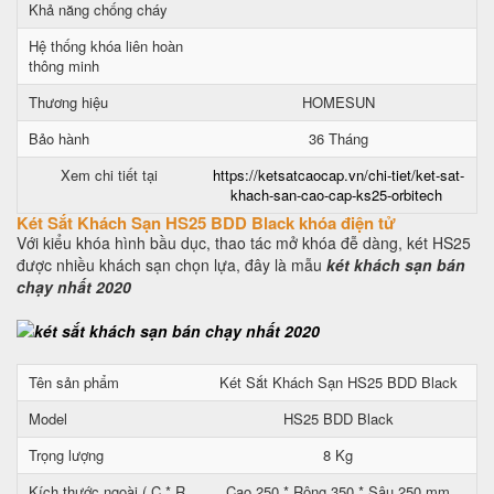
Khả năng chống cháy
Hệ thống khóa liên hoàn
thông minh
Thương hiệu
HOMESUN
Bảo hành
36 Tháng
Xem chi tiết tại
https://ketsatcaocap.vn/chi-tiet/ket-sat-
khach-san-cao-cap-ks25-orbitech
Két Sắt Khách Sạn HS25 BDD Black khóa điện tử
Với kiểu khóa hình bầu dục, thao tác mở khóa đễ dàng, két HS25
được nhiều khách sạn chọn lựa, đây là mẫu
két khách sạn bán
chạy nhất 2020
Tên sản phẩm
Két Sắt Khách Sạn HS25 BDD Black
Model
HS25 BDD Black
Trọng lượng
8 Kg
Kích thước ngoài ( C * R
Cao 250 * Rộng 350 * Sâu 250 mm