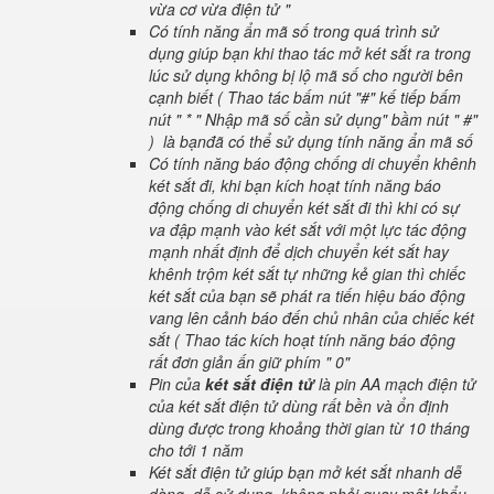
vừa cơ vừa điện tử "
Có tính năng ẩn mã số trong quá trình sử
dụng giúp bạn khi thao tác mở két sắt ra trong
lúc sử dụng không bị lộ mã số cho người bên
cạnh biết ( Thao tác bấm nút "#" kế tiếp bấm
nút " * " Nhập mã số cần sử dụng" bầm nút " #"
) là bạnđã có thể sử dụng tính năng ẩn mã số
Có tính năng báo động chống di chuyển khênh
két sắt đi, khi bạn kích hoạt tính năng báo
động chống di chuyển két sắt đi thì khi có sự
va đập mạnh vào két sắt với một lực tác động
mạnh nhất định để dịch chuyển két sắt hay
khênh trộm két sắt tự những kẻ gian thì chiếc
két sắt của bạn sẽ phát ra tiến hiệu báo động
vang lên cảnh báo đến chủ nhân của chiếc két
sắt ( Thao tác kích hoạt tính năng báo động
rất đơn giản ấn giữ phím " 0"
Pin của
két sắt điện tử
là pin AA mạch điện tử
của két sắt điện tử dùng rất bền và ổn định
dùng được trong khoảng thời gian từ 10 tháng
cho tới 1 năm
Két sắt điện tử giúp bạn mở két sắt nhanh dễ