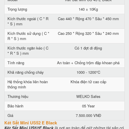
Trọng lượng
140 ± 10Kg
Kích thước ngoài ( C * R
Cao 440 * Rộng 470 * Sâu * 450 mm
* S ) mm
Kích thước sử dụng ( C *
Cao 250 * Rộng 320 * Sâu * 240 mm
R * S ) mm
Kích thước ngăn kéo ( C
Có 1 đợt di động
* R * S ) mm
Tính năng
An toàn + Chống trộm đập khoan phá
Khả năng chống cháy
1000 - 1200°C
Hệ thống khóa liên hoàn
Khóa điện tử cao cấp
thông minh
Thương hiệu
WELKO Safes
Bảo hành
05 Year
Giá
7.500.000 VNĐ
Két Sắt Mini US52 E Black
Két Sắt Mini US52E Black
là nơi an toàn để giữ những tài sản có