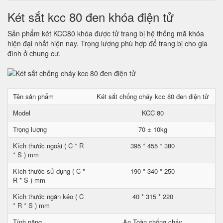
Két sắt kcc 80 đen khóa điện tử
Sản phẩm két KCC80 khóa được tử trang bị hệ thống mã khóa
hiện đại nhất hiện nay. Trọng lượng phù hợp để trang bị cho gia
đình ở chung cư.
Tên sản phẩm
Két sắt chống cháy kcc 80 đen điện tử
Model
KCC 80
Trọng lượng
70 ± 10kg
Kích thước ngoài ( C * R
395 * 455 * 380
* S ) mm
Kích thước sử dụng ( C *
190 * 340 * 250
R * S ) mm
Kích thước ngăn kéo ( C
40 * 315 * 220
* R * S ) mm
Tính năng
An Toàn chống cháy