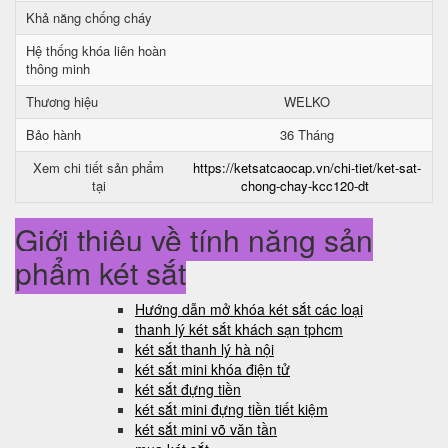
Khả năng chống cháy
Hệ thống khóa liên hoàn
thông minh
Thương hiệu
WELKO
Bảo hành
36 Tháng
Xem chi tiết sản phẩm
https://ketsatcaocap.vn/chi-tiet/ket-sat-
tại
chong-chay-kcc120-dt
Giới thiệu về tính năng sản
phẩm két sắt
Hướng dẫn mở khóa két sắt các loại
thanh lý két sắt khách sạn tphcm
két sắt thanh lý hà nội
két sắt mini khóa điện tử
két sắt đựng tiền
két sắt mini đựng tiền tiết kiệm
két sắt mini võ văn tần