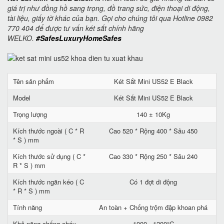
giá trị như đồng hồ sang trọng, đồ trang sức, điện thoại di động,
tài liệu, giấy tờ khác của bạn. Gọi cho chúng tôi qua Hotline 0982
770 404 để được tư vấn két sắt chính hãng
WELKO.
#SafesLuxuryHomeSafes
Tên sản phẩm
Két Sắt Mini US52 E Black
Model
Két Sắt Mini US52 E Black
Trọng lượng
140 ± 10Kg
Kích thước ngoài ( C * R
Cao 520 * Rộng 400 * Sâu 450
* S ) mm
Kích thước sử dụng ( C *
Cao 330 * Rộng 250 * Sâu 240
R * S ) mm
Kích thước ngăn kéo ( C
Có 1 đợt di động
* R * S ) mm
Tính năng
An toàn + Chống trộm đập khoan phá
Khả năng chống cháy
1000 - 1200°C