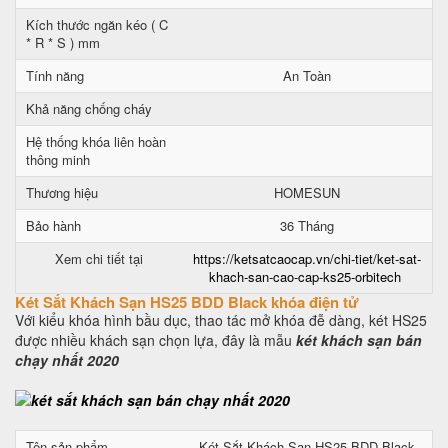
Kích thước ngăn kéo ( C
* R * S ) mm
Tính năng
An Toàn
Khả năng chống cháy
Hệ thống khóa liên hoàn
thông minh
Thương hiệu
HOMESUN
Bảo hành
36 Tháng
Xem chi tiết tại
https://ketsatcaocap.vn/chi-tiet/ket-sat-
khach-san-cao-cap-ks25-orbitech
Két Sắt Khách Sạn HS25 BDD Black khóa điện tử
Với kiểu khóa hình bầu dục, thao tác mở khóa đễ dàng, két HS25
được nhiều khách sạn chọn lựa, đây là mẫu
két khách sạn bán
chạy nhất 2020
Tên sản phẩm
Két Sắt Khách Sạn HS25 BDD Black