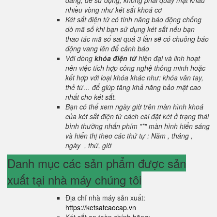
dàng, dễ sử dụng, không phải quay mật khẩu
nhiều vòng như két sắt khoá cơ
Két sắt điện tử có tính năng báo động chống
dò mã số khi bạn sử dụng két sắt nếu bạn
thao tác mã số sai quá 3 lần sẽ có chuông báo
động vang lên để cảnh báo
Với dòng
khóa điện tử
hiện đại và linh hoạt
nên việc tích hợp công nghệ thông minh hoặc
kết hợp với loại khóa khác như: khóa vân tay,
thẻ từ… để giúp tăng khả năng bảo mật cao
nhất cho két sắt.
Bạn có thể xem ngày giờ trên màn hình khoá
của két sắt điện tử cách cài đặt két ở trạng thái
bình thường nhấn phím "*" màn hình hiển sáng
và hiển thị theo các thứ tự : Năm , tháng ,
ngày , thứ, giờ
Danh mục các sản phẩm được sản
xuất tại nhà máy chúng tôi
Địa chỉ nhà máy sản xuất:
https://ketsatcaocap.vn