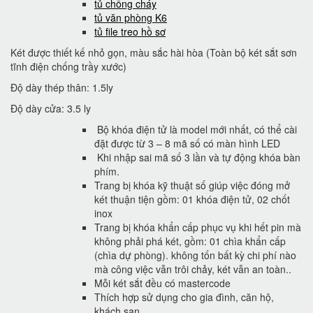
tủ chống cháy
tủ văn phòng K6
tủ file treo hồ sơ
Két được thiết kế nhỏ gọn, màu sắc hài hòa (Toàn bộ két sắt sơn
tĩnh điện chống trầy xước)
Độ dày thép thân: 1.5ly
Độ dày cửa: 3.5 ly
Bộ khóa điện tử là model mới nhất, có thể cài
đặt được từ 3 – 8 mã số có màn hình LED
Khi nhập sai mã số 3 lần và tự động khóa bàn
phím.
Trang bị khóa kỹ thuật số giúp việc đóng mở
két thuận tiện gồm: 01 khóa điện tử, 02 chốt
inox
Trang bị khóa khẩn cấp phục vụ khi hết pin mà
không phải phá két, gồm: 01 chìa khẩn cấp
(chìa dự phòng). không tốn bất kỳ chi phí nào
mà công việc vẫn trôi chảy, két vẫn an toàn..
Mỗi két sắt đều có mastercode
Thích hợp sử dụng cho gia đình, căn hộ,
khách sạn