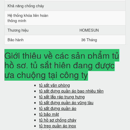
Khả năng chống cháy
Hệ thống khóa liên hoàn
thông minh
Thương hiệu
HOMESUN
Bảo hành
36 Tháng
Giới thiệu về các sản phẩm tủ
hồ sơ, tủ sắt hiện đang được
ưa chuộng tại công ty
tủ sắt văn phòng
tủ sắt đựng quần áo bao nhiêu tiền
tủ sắt lắp ráp trung hưng
tủ sắt đựng quần áo vũng tàu
tủ sắt đựng quần áo
tủ bảo mật
tủ hồ sơ chống cháy
tủ treo quần áo inox