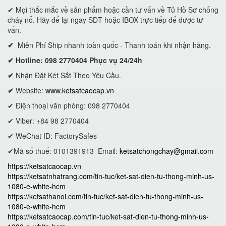
✔ Mọi thắc mắc về sản phẩm hoặc cần tư vấn về Tủ Hồ Sơ chống
cháy nổ. Hãy để lại ngay SĐT hoặc IBOX trực tiếp để được tư
vấn.
✔
Miễn Phí Ship nhanh toàn quốc - Thanh toán khi nhận hàng.
✔ Hotline: 098 2770404 Phục vụ 24/24h
✔
Nhận Đặt Két Sắt Theo Yêu Cầu.
✔
Website:
www.ketsatcaocap.vn
✔ Điện thoại văn phòng: 098 2770404
✔ Viber: +84 98 2770404
✔ WeChat ID: FactorySafes
✔Mã số thuế: 0101391913
Email:
ketsatchongchay@gmail.com
https://ketsatcaocap.vn
https://ketsatnhatrang.com/tin-tuc/ket-sat-dien-tu-thong-minh-us-
1080-e-white-hcm
https://ketsathanoi.com/tin-tuc/ket-sat-dien-tu-thong-minh-us-
1080-e-white-hcm
https://ketsatcaocap.com/tin-tuc/ket-sat-dien-tu-thong-minh-us-