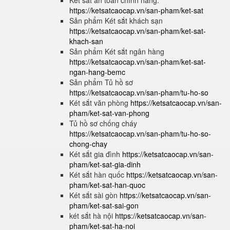
Két sắt an toàn chính hãng:
https://ketsatcaocap.vn/san-pham/ket-sat
Sản phẩm Két sắt khách sạn
https://ketsatcaocap.vn/san-pham/ket-sat-
khach-san
Sản phẩm Két sắt ngân hàng
https://ketsatcaocap.vn/san-pham/ket-sat-
ngan-hang-bemc
Sản phẩm Tủ hồ sơ
https://ketsatcaocap.vn/san-pham/tu-ho-so
Két sắt văn phòng
https://ketsatcaocap.vn/san-
pham/ket-sat-van-phong
Tủ hồ sơ chống cháy
https://ketsatcaocap.vn/san-pham/tu-ho-so-
chong-chay
Két sắt gia đình
https://ketsatcaocap.vn/san-
pham/ket-sat-gia-dinh
Két sắt hàn quốc
https://ketsatcaocap.vn/san-
pham/ket-sat-han-quoc
Két sắt sài gòn
https://ketsatcaocap.vn/san-
pham/ket-sat-sai-gon
két sắt hà nội
https://ketsatcaocap.vn/san-
pham/ket-sat-ha-noi