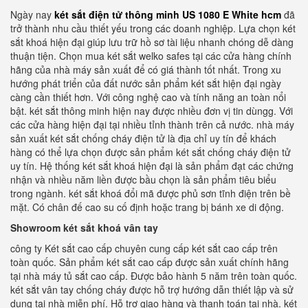
Ngày nay
két sắt điện tử thông minh US 1080 E White hcm
đã
trở thành nhu cầu thiết yếu trong các doanh nghiệp. Lựa chọn két
sắt khoá hiện đại giúp lưu trữ hồ sơ tài liệu nhanh chóng dễ dàng
thuận tiện. Chọn mua két sắt welko safes tại các cửa hàng chính
hãng của nhà máy sản xuất để có giá thành tốt nhất. Trong xu
hướng phát triển của đất nước sản phẩm két sắt hiện đại ngày
càng cần thiết hơn. Với công nghệ cao và tính năng an toàn nổi
bật. két sắt thông minh hiện nay được nhiều đơn vị tin dùngg. Với
các cửa hàng hiện đại tại nhiều tỉnh thành trên cả nước. nhà máy
sản xuất két sắt chống cháy điện tử là địa chỉ uy tín để khách
hàng có thể lựa chọn được sản phẩm két sắt chống cháy điện tử
uy tín. Hệ thống két sắt khoá hiện đại là sản phẩm đạt các chứng
nhận và nhiều năm liền được bầu chọn là sản phẩm tiêu biểu
trong ngành. két sắt khoá đổi mã được phủ sơn tĩnh điện trên bề
mặt. Có chân đế cao su cố định hoặc trang bị bánh xe di động.
Showroom két sắt khoá vân tay
công ty Két sắt cao cấp chuyên cung cấp két sắt cao cấp trên
toàn quốc. Sản phẩm két sắt cao cấp được sản xuất chính hãng
tại nhà máy tủ sắt cao cấp. Được bảo hành 5 năm trên toàn quốc.
két sắt vân tay chống cháy được hỗ trợ hướng dẫn thiết lập và sử
dụng tại nhà miễn phí. Hỗ trợ giao hàng và thanh toán tại nhà. két