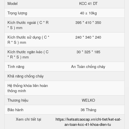
Model
KCC 41 DT
Trọng lượng
40 ± 10kg
Kích thước ngoài ( C * R
395 * 410 * 350
* S ) mm
Kích thước sử dụng ( C *
240 * 340 * 240
R * S ) mm
Kích thước ngăn kéo ( C
30 * 325 * 185
* R * S ) mm
Tính năng
An Toàn chống cháy
Khả năng chống cháy
Hệ thống khóa liên hoàn
thông minh
Thương hiệu
WELKO
Bảo hành
36 Tháng
Xem chi tiết tại
https://ketsatcaocap.vn/chi-tiet/ket-sat-
an-toan-kcc-41-khoa-dien-tu