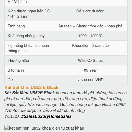
R * S ) mm
Kích thước ngăn kéo ( C
Có 1 đợt di động
* R * S ) mm
Tính năng
An toàn + Chống trộm đập khoan phá
Khả năng chống cháy
1000 - 1200°C
Hệ thống khóa liên hoàn
Khóa điện tử cao cấp
thông minh
Thương hiệu
WELKO Safes
Bảo hành
05 Year
Giá
7.500.000 VNĐ
Két Sắt Mini US52 E Black
Két Sắt Mini US52E Black
là nơi an toàn để giữ những tài sản có
giá trị như đồng hồ sang trọng, đồ trang sức, điện thoại di động,
tài liệu, giấy tờ khác của bạn. Gọi cho chúng tôi qua Hotline 0982
770 404 để được tư vấn két sắt chính hãng
WELKO.
#SafesLuxuryHomeSafes