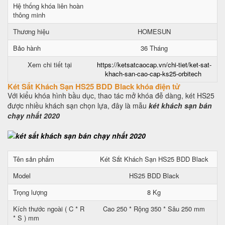
Hệ thống khóa liên hoàn
thông minh
Thương hiệu
HOMESUN
Bảo hành
36 Tháng
Xem chi tiết tại
https://ketsatcaocap.vn/chi-tiet/ket-sat-
khach-san-cao-cap-ks25-orbitech
Két Sắt Khách Sạn HS25 BDD Black khóa điện tử
Với kiểu khóa hình bầu dục, thao tác mở khóa đễ dàng, két HS25
được nhiều khách sạn chọn lựa, đây là mẫu
két khách sạn bán
chạy nhất 2020
Tên sản phẩm
Két Sắt Khách Sạn HS25 BDD Black
Model
HS25 BDD Black
Trọng lượng
8 Kg
Kích thước ngoài ( C * R
Cao 250 * Rộng 350 * Sâu 250 mm
* S ) mm