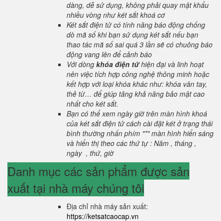
dàng, dễ sử dụng, không phải quay mật khẩu
nhiều vòng như két sắt khoá cơ
Két sắt điện tử có tính năng báo động chống
dò mã số khi bạn sử dụng két sắt nếu bạn
thao tác mã số sai quá 3 lần sẽ có chuông báo
động vang lên để cảnh báo
Với dòng
khóa điện tử
hiện đại và linh hoạt
nên việc tích hợp công nghệ thông minh hoặc
kết hợp với loại khóa khác như: khóa vân tay,
thẻ từ… để giúp tăng khả năng bảo mật cao
nhất cho két sắt.
Bạn có thể xem ngày giờ trên màn hình khoá
của két sắt điện tử cách cài đặt két ở trạng thái
bình thường nhấn phím "*" màn hình hiển sáng
và hiển thị theo các thứ tự : Năm , tháng ,
ngày , thứ, giờ
Danh mục các sản phẩm được sản
xuất tại nhà máy chúng tôi
Địa chỉ nhà máy sản xuất:
https://ketsatcaocap.vn