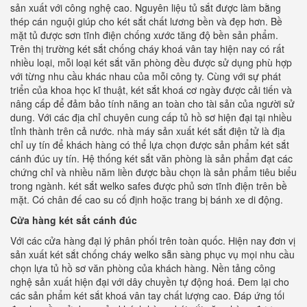
sản xuất với công nghệ cao. Nguyên liệu tủ sắt được làm bằng
thép cán nguội giúp cho két sắt chất lương bền và đẹp hơn. Bề
mặt tủ được sơn tĩnh điện chống xước tăng độ bền sản phẩm.
Trên thị trường két sắt chống cháy khoá vân tay hiện nay có rất
nhiều loại, mỗi loại két sắt văn phòng đều được sử dụng phù hợp
với từng nhu cầu khác nhau của mỗi công ty. Cùng với sự phát
triển của khoa học kĩ thuật, két sắt khoá cơ ngày được cải tiến và
nâng cấp để đảm bảo tính năng an toàn cho tài sản của người sử
dung. Với các địa chỉ chuyên cung cấp tủ hồ sơ hiện đại tại nhiều
tỉnh thành trên cả nước. nhà máy sản xuất két sắt điện tử là địa
chỉ uy tín để khách hàng có thể lựa chọn được sản phẩm két sắt
cánh đúc uy tín. Hệ thống két sắt văn phòng là sản phẩm đạt các
chứng chỉ và nhiều năm liền được bầu chọn là sản phẩm tiêu biểu
trong ngành. két sắt welko safes được phủ sơn tĩnh điện trên bề
mặt. Có chân đế cao su cố định hoặc trang bị bánh xe di động.
Cửa hàng két sắt cánh đúc
Với các cửa hàng đại lý phân phối trên toàn quốc. Hiện nay đơn vị
sản xuất két sắt chống cháy welko sẵn sàng phục vụ mọi nhu cầu
chọn lựa tủ hồ sơ văn phòng của khách hàng. Nền tảng công
nghệ sản xuất hiện đại với dây chuyền tự động hoá. Đem lại cho
các sản phẩm két sắt khoá vân tay chất lượng cao. Đáp ứng tối