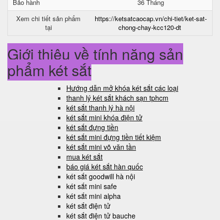
Bảo hành
36 Tháng
Xem chi tiết sản phẩm
https://ketsatcaocap.vn/chi-tiet/ket-sat-
tại
chong-chay-kcc120-dt
Giới thiệu về tính năng sản
phẩm két sắt
Hướng dẫn mở khóa két sắt các loại
thanh lý két sắt khách sạn tphcm
két sắt thanh lý hà nội
két sắt mini khóa điện tử
két sắt đựng tiền
két sắt mini đựng tiền tiết kiệm
két sắt mini võ văn tần
mua két sắt
báo giá két sắt hàn quốc
két sắt goodwill hà nội
két sắt mini safe
két sắt mini alpha
két sắt điện tử
két sắt điện tử bauche