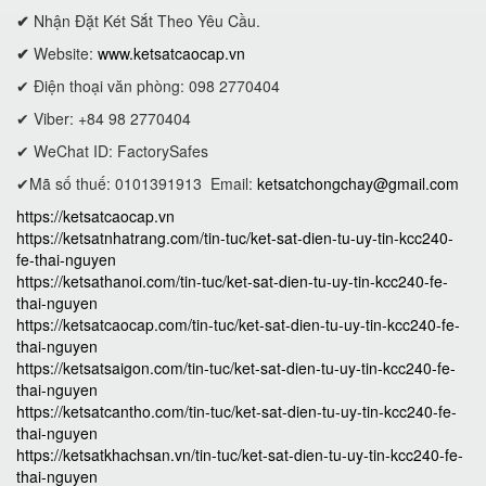
✔
Nhận Đặt Két Sắt Theo Yêu Cầu.
✔
Website:
www.ketsatcaocap.vn
✔ Điện thoại văn phòng: 098 2770404
✔ Viber: +84 98 2770404
✔ WeChat ID: FactorySafes
✔Mã số thuế: 0101391913
Email:
ketsatchongchay@gmail.com
https://ketsatcaocap.vn
https://ketsatnhatrang.com/tin-tuc/ket-sat-dien-tu-uy-tin-kcc240-
fe-thai-nguyen
https://ketsathanoi.com/tin-tuc/ket-sat-dien-tu-uy-tin-kcc240-fe-
thai-nguyen
https://ketsatcaocap.com/tin-tuc/ket-sat-dien-tu-uy-tin-kcc240-fe-
thai-nguyen
https://ketsatsaigon.com/tin-tuc/ket-sat-dien-tu-uy-tin-kcc240-fe-
thai-nguyen
https://ketsatcantho.com/tin-tuc/ket-sat-dien-tu-uy-tin-kcc240-fe-
thai-nguyen
https://ketsatkhachsan.vn/tin-tuc/ket-sat-dien-tu-uy-tin-kcc240-fe-
thai-nguyen