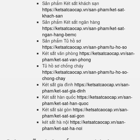
Sản phẩm Két sắt khách sạn
https://ketsatcaocap.vn/san-pham/ket-sat-
khach-san
Sản phẩm Két sắt ngân hàng
https://ketsatcaocap.vn/san-pham/ket-sat-
ngan-hang-bemc
Sản phẩm Tủ hồ sơ
https://ketsatcaocap.vn/san-pham/tu-ho-so
Két sắt văn phòng
https://ketsatcaocap.vn/san-
pham/ket-sat-van-phong
Tủ hồ sơ chống cháy
https://ketsatcaocap.vn/san-pham/tu-ho-so-
chong-chay
Két sắt gia đình
https://ketsatcaocap.vn/san-
pham/ket-sat-gia-dinh
Két sắt hàn quốc
https://ketsatcaocap.vn/san-
pham/ket-sat-han-quoc
Két sắt sài gòn
https://ketsatcaocap.vn/san-
pham/ket-sat-sai-gon
két sắt hà nội
https://ketsatcaocap.vn/san-
pham/ket-sat-ha-noi