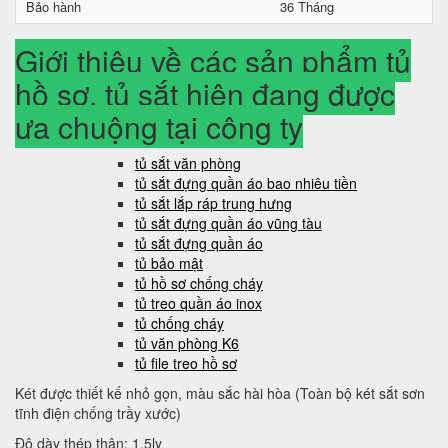
Bảo hành
36 Tháng
Giới thiệu về các sản phẩm tủ
hồ sơ, tủ sắt hiện đang được
ưa chuộng tại công ty
tủ sắt văn phòng
tủ sắt đựng quần áo bao nhiêu tiền
tủ sắt lắp ráp trung hưng
tủ sắt đựng quần áo vũng tàu
tủ sắt đựng quần áo
tủ bảo mật
tủ hồ sơ chống cháy
tủ treo quần áo inox
tủ chống cháy
tủ văn phòng K6
tủ file treo hồ sơ
Két được thiết kế nhỏ gọn, màu sắc hài hòa (Toàn bộ két sắt sơn
tĩnh điện chống trầy xước)
Độ dày thép thân: 1.5ly