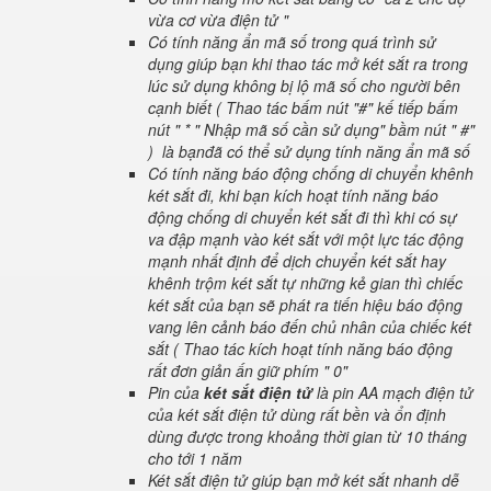
vừa cơ vừa điện tử "
Có tính năng ẩn mã số trong quá trình sử
dụng giúp bạn khi thao tác mở két sắt ra trong
lúc sử dụng không bị lộ mã số cho người bên
cạnh biết ( Thao tác bấm nút "#" kế tiếp bấm
nút " * " Nhập mã số cần sử dụng" bầm nút " #"
) là bạnđã có thể sử dụng tính năng ẩn mã số
Có tính năng báo động chống di chuyển khênh
két sắt đi, khi bạn kích hoạt tính năng báo
động chống di chuyển két sắt đi thì khi có sự
va đập mạnh vào két sắt với một lực tác động
mạnh nhất định để dịch chuyển két sắt hay
khênh trộm két sắt tự những kẻ gian thì chiếc
két sắt của bạn sẽ phát ra tiến hiệu báo động
vang lên cảnh báo đến chủ nhân của chiếc két
sắt ( Thao tác kích hoạt tính năng báo động
rất đơn giản ấn giữ phím " 0"
Pin của
két sắt điện tử
là pin AA mạch điện tử
của két sắt điện tử dùng rất bền và ổn định
dùng được trong khoảng thời gian từ 10 tháng
cho tới 1 năm
Két sắt điện tử giúp bạn mở két sắt nhanh dễ