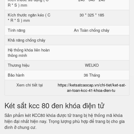
R * S ) mm
Kích thước ngăn kéo ( C
30 * 325 * 185
* R * S ) mm
Tính năng
An Toàn chống cháy
Khả năng chống cháy
Hệ thống khóa liên hoàn
thông minh
Thương hiệu
WELKO
Bảo hành
36 Tháng
Xem chi tiết tại
https://ketsatcaocap.vn/chi-tiet/ket-sat-
an-toan-kcc-41-khoa-dien-tu
Két sắt kcc 80 đen khóa điện tử
Sản phẩm két KCC80 khóa được tử trang bị hệ thống mã khóa
hiện đại nhất hiện nay. Trọng lượng phù hợp để trang bị cho gia
đình ở chung cư.