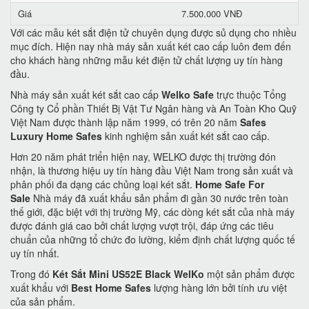
Giá
7.500.000 VNĐ
Với các mẫu két sắt điện tử chuyên dụng được sủ dụng cho nhiều
mục đích. Hiện nay nhà máy sản xuất két cao cấp luôn đem đến
cho khách hàng những mẫu két điện tử chất lượng uy tín hàng
đầu.
Nhà máy sản xuất két sắt cao cấp
Welko Safe
trực thuộc Tổng
Công ty Cổ phần Thiết Bị Vật Tư Ngân hàng và An Toàn Kho Quỹ
Việt Nam được thành lập năm 1999, có trên 20 năm
Safes
Luxury Home Safes
kinh nghiệm sản xuất két sắt cao cấp.
Hơn 20 năm phát triển hiện nay, WELKO được thị trường đón
nhận, là thương hiệu uy tín hàng đầu Việt Nam trong sản xuất và
phân phối đa dạng các chủng loại két sắt.
Home Safe For
Sale
Nhà máy đã xuất khẩu sản phẩm đi gần 30 nước trên toàn
thế giới, đặc biệt với thị trường Mỹ, các dòng két sắt của nhà máy
được đánh giá cao bởi chất lượng vượt trội, đáp ứng các tiêu
chuẩn của những tổ chức đo lường, kiểm định chất lượng quốc tế
uy tín nhất.
Trong đó
Két Sắt Mini US52E Black WelKo
một sản phẩm được
xuất khẩu với
Best Home Safes
lượng hàng lớn bởi tính ưu việt
của sản phẩm.