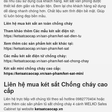
đa nhu cầu sử dụng của khách hàng. két sắt văn phòng được
thiết kế đơn giản và thuận tiện. Đem lại cho khách hàng sử dụng
dễ dàng nhanh chóng hơn. Chất liệu sơn tĩnh điện bề mặt. Giúp
tủ luôn bóng đẹp bền mầu.
Liên hệ mua két sắt an toàn chống cháy
Tham khảo thêm Các mẫu két sắt điện tử:
https://ketsatcaocap.vn/san-pham/ket-sat-dien-tu
Xem thêm các sản phẩm két sắt khác tại:
https://ketsatcaocap.vn/san-pham/ket-sat
Các mẫu két sắt điện tử chống cháy:
https://ketsatcaocap.vn/san-pham/ket-sat-chong-chay
Két sắt mini chống cháy cao cấp:
https://ketsatcaocap.vn/san-pham/ket-sat-mini
Liên hệ mua két sắt Chống cháy cao
cấp
Liên hệ trực tiếp với chúng tôi theo số hotline 0982770404 hoặc
xem thêm các sản phẩm tủ sắt chống cháy 4 cánh WELKO Safes
Cabinet tại website
ketsatcaocap.vn