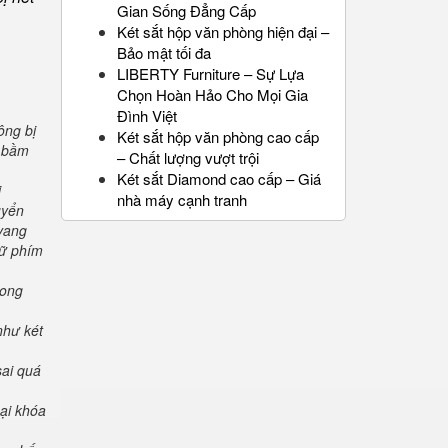
Gian Sống Đẳng Cấp
Két sắt hộp văn phòng hiện đại –
Bảo mật tối đa
LIBERTY Furniture – Sự Lựa
Chọn Hoàn Hảo Cho Mọi Gia
Đình Việt
ông bị
Két sắt hộp văn phòng cao cấp
" bầm
– Chất lượng vượt trội
Két sắt Diamond cao cấp – Giá
i
nhà máy cạnh tranh
uyển
 vang
iữ phím
rong
như két
sai quá
oại khóa