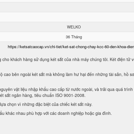
WELKO
36 Tháng
https://ketsatcaocap.vn/chi-tiet/ket-sat-chong-chay-kcc-60-den-khoa-dien
 cho khách hàng sử dụng két sắt của nhà máy chúng tôi. Két điện tử vớ
ộ cao bên ngoài két sắt mà không làm hư hại đến những tài sản, hồ sơ
guyên vật liệu nhập khẩu cao cấp từ nước ngoài, và trải qua quá trình
két sắt ngân hàng, tiêu chuẩn ISO 9001-2008.
ựa chọn vì những đặc biệt của chiếc két sắt này.
hẩu khác nhau phù hợp với các doanh nghiệp hoặc gia đình.