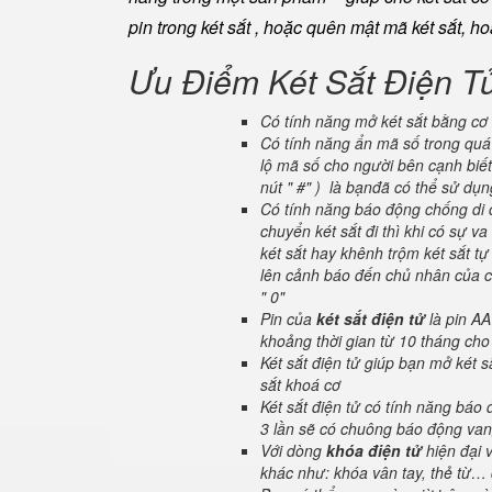
pin trong két sắt , hoặc quên mật mã két sắt, h
Ưu Điểm Két Sắt Điện T
Có tính năng mở két sắt bằng cơ 
Có tính năng ẩn mã số trong quá 
lộ mã số cho người bên cạnh biết
nút " #" ) là bạnđã có thể sử dụ
Có tính năng báo động chống di c
chuyển két sắt đi thì khi có sự 
két sắt hay khênh trộm két sắt tự
lên cảnh báo đến chủ nhân của ch
" 0"
Pin của
két sắt điện tử
là pin AA
khoảng thời gian từ 10 tháng cho
Két sắt điện tử giúp bạn mở két
sắt khoá cơ
Két sắt điện tử có tính năng báo
3 lần sẽ có chuông báo động van
Với dòng
khóa điện tử
hiện đại 
khác như: khóa vân tay, thẻ từ… 