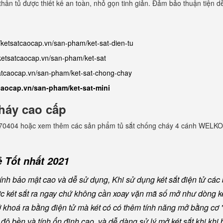
thân tủ được thiết kế an toàn, nhỏ gọn tinh giản. Đảm bảo thuận tiện 
//ketsatcaocap.vn/san-pham/ket-sat-dien-tu
/ketsatcaocap.vn/san-pham/ket-sat
satcaocap.vn/san-pham/ket-sat-chong-chay
tcaocap.vn/san-pham/ket-sat-mini
háy cao cấp
982770404 hoặc xem thêm các sản phẩm tủ sắt chống cháy 4 cánh WELKO
 Tốt nhất 2021
nh bảo mật cao và dễ sử dụng, Khi sử dụng két sắt điện tử các
ược két sắt ra ngay chứ không cần xoay vặn mã số mở như dòng ké
khoá ra bằng điện tử mà két có có thêm tính năng mở bằng cơ "
ộ bền và tính ổn định cao, và dễ dàng sử lý mở két sắt khi khi b