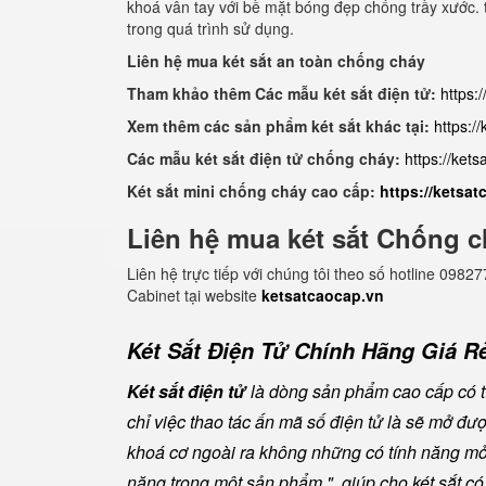
khoá vân tay với bề mặt bóng đẹp chống trầy xước. 
trong quá trình sử dụng.
Liên hệ mua két sắt an toàn chống cháy
Tham khảo thêm Các mẫu két sắt điện tử:
https:
Xem thêm các sản phẩm két sắt khác tại:
https:/
Các mẫu két sắt điện tử chống cháy:
https://ket
Két sắt mini chống cháy cao cấp:
https://ketsa
Liên hệ mua két sắt Chống c
Liên hệ trực tiếp với chúng tôi theo số hotline 0
Cabinet tại website
ketsatcaocap.vn
Két Sắt Điện Tử Chính Hãng Giá Rẻ
Két sắt điện tử
là dòng sản phẩm cao cấp có tí
chỉ việc thao tác ấn mã số điện tử là sẽ mở đ
khoá cơ ngoài ra không những có tính năng mở 
năng trong một sản phẩm " giúp cho két sắt có đ