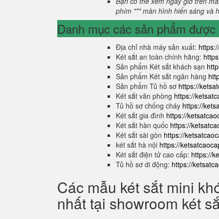
Bạn có thể xem ngày giờ trên màn
phím "*" màn hình hiển sáng và hi
Danh mục các sản phẩm được s
Địa chỉ nhà máy sản xuất:
https:
Két sắt an toàn chính hãng:
http
Sản phẩm Két sắt khách sạn
htt
Sản phẩm Két sắt ngân hàng
htt
Sản phẩm Tủ hồ sơ
https://kets
Két sắt văn phòng
https://ketsa
Tủ hồ sơ chống cháy
https://ket
Két sắt gia đình
https://ketsatca
Két sắt hàn quốc
https://ketsatc
Két sắt sài gòn
https://ketsatcao
két sắt hà nội
https://ketsatcaoc
Két sắt điện tử cao cấp:
https://
Tủ hồ sơ di động:
https://ketsat
Các mẫu két sắt mini kh
nhất tại showroom két s