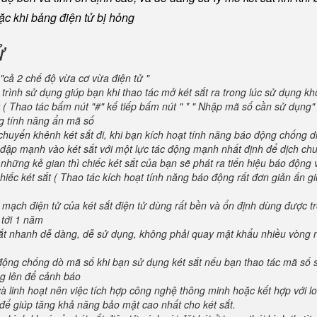
oặc khi bảng điện tử bị hỏng
ử
"cả 2 chế độ vừa cơ vừa điện tử "
trình sử dụng giúp bạn khi thao tác mở két sắt ra trong lúc sử dụng kh
 ( Thao tác bấm nút "#" kế tiếp bấm nút " * " Nhập mã số cần sử dụng
ng tính năng ẩn mã số
huyển khênh két sắt đi, khi bạn kích hoạt tính năng báo động chống d
va đập mạnh vào két sắt với một lực tác động mạnh nhất định để dịch ch
 những kẻ gian thì chiếc két sắt của bạn sẽ phát ra tiến hiệu báo động
iếc két sắt ( Thao tác kích hoạt tính năng báo động rất đơn giản ấn g
 mạch điện tử của két sắt điện tử dùng rất bền và ổn định dùng được t
 tới 1 năm
 sắt nhanh dễ dàng, dễ sử dụng, không phải quay mật khẩu nhiều vòng 
 động chống dò mã số khi bạn sử dụng két sắt nếu bạn thao tác mã số 
g lên để cảnh báo
và linh hoạt nên việc tích hợp công nghệ thông minh hoặc kết hợp với l
để giúp tăng khả năng bảo mật cao nhất cho két sắt.