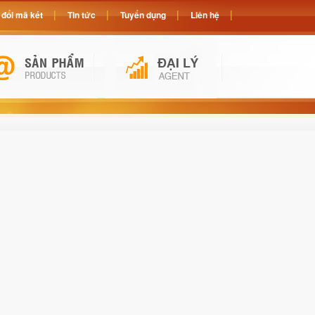
đổi mã két
Tin tức
Tuyển dụng
Liên hệ