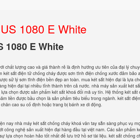
ín US 1080 E White
US 1080 E White
với chất lượng cao và giá thành rẻ là định hướng ưu tiên của đại lý chu
ẩm két sắt điện tử chống cháy được sơn tĩnh điện chống xước đảm bảo 
ược sử lý sơn tĩnh điện bền đẹp an toàn. mua két sắt hiện đại là lựa 
àng hiện đại tại nhiều tỉnh thành trên cả nước. nhà máy sản xuất két sắ
ể lựa chọn được sản phẩm két sắt khoá đổi mã uy tín. Hệ thống két sắt 
ăm liền được bầu chọn là sản phẩm tiêu biểu trong ngành. két sắt điện
 chân cao su cố định hoặc trang bị bánh xe di động.
Hiện nay nhà máy két sắt chống cháy khoá vân tay sẵn sàng phục vụ mọ
i công nghệ sản xuất hiện đại hàng đầu tại việt nam. Các sản phẩm ké
 lựa chọn hoàn hảo tốt nhất để lưu trữ hồ sơ tài liệu. két sắt chống c