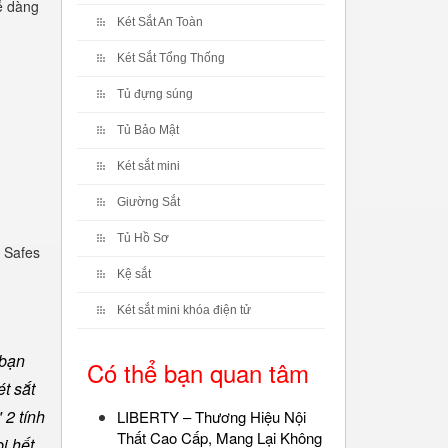
dễ dàng
Két Sắt An Toàn
Két Sắt Tổng Thống
Tủ đựng súng
Tủ Bảo Mật
Két sắt mini
Giường Sắt
Tủ Hồ Sơ
 Safes
Kệ sắt
Két sắt mini khóa điện tử
 bạn
Có thể bạn quan tâm
t sắt
 2 tính
LIBERTY – Thương Hiệu Nội
Thất Cao Cấp, Mang Lại Không
ị hết