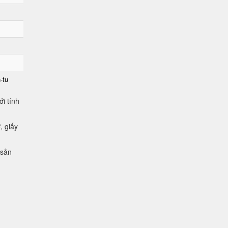
-tu
i tính
, giấy
 sản