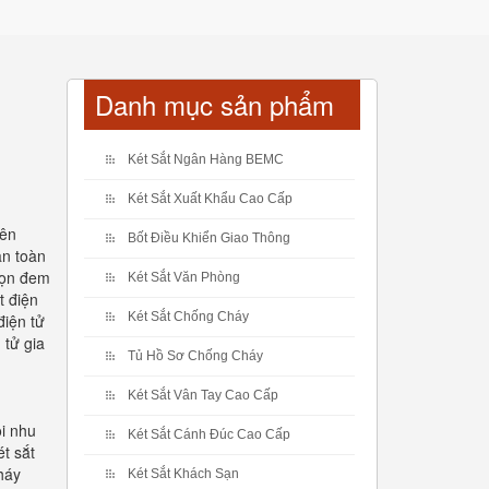
Danh mục sản phẩm
Két Sắt Ngân Hàng BEMC
Két Sắt Xuất Khẩu Cao Cấp
yên
Bốt Điều Khiển Giao Thông
an toàn
chọn đem
Két Sắt Văn Phòng
t điện
Két Sắt Chống Cháy
điện tử
 tử gia
Tủ Hồ Sơ Chống Cháy
Két Sắt Vân Tay Cao Cấp
i nhu
Két Sắt Cánh Đúc Cao Cấp
t sắt
háy
Két Sắt Khách Sạn