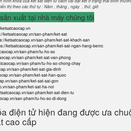
 hình khoá của két sắt điện tử cách cài đặt két ở trạng thái bình thườ
ển thị theo các thứ tự : Năm , tháng , ngày , thứ, giờ
ản xuất tại nhà máy chúng tôi
//ketsatcaocap.vn
s://ketsatcaocap.vn/san-pham/ket-sat
ps://ketsatcaocap.vn/san-pham/ket-sat-khach-san
ps://ketsatcaocap.vn/san-pham/ket-sat-ngan-hang-bemc
atcaocap.vn/san-pham/tu-ho-so
tcaocap.vn/san-pham/ket-sat-van-phong
satcaocap.vn/san-pham/tu-ho-so-chong-chay
ocap.vn/san-pham/ket-sat-gia-dinh
aocap.vn/san-pham/ket-sat-han-quoc
cap.vn/san-pham/ket-sat-sai-gon
ap.vn/san-pham/ket-sat-ha-noi
ketsatcaocap.vn/san-pham/ket-sat-dien-tu
caocap.vn/san-pham/tu-ho-so-di-dong
óa điện tử hiện đang được ưa ch
ắt cao cấp