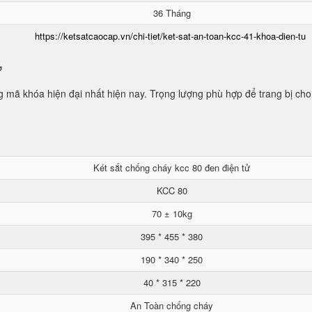
36 Tháng
https://ketsatcaocap.vn/chi-tiet/ket-sat-an-toan-kcc-41-khoa-dien-tu
ử
mã khóa hiện đại nhất hiện nay. Trọng lượng phù hợp để trang bị cho
Két sắt chống cháy kcc 80 đen điện tử
KCC 80
70 ± 10kg
395 * 455 * 380
190 * 340 * 250
40 * 315 * 220
An Toàn chống cháy