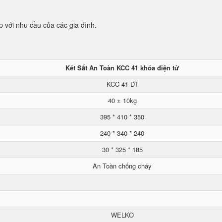
p với nhu cầu của các gia đình.
Két Sắt An Toàn KCC 41 khóa điện tử
KCC 41 DT
40 ± 10kg
395 * 410 * 350
240 * 340 * 240
30 * 325 * 185
An Toàn chống cháy
WELKO