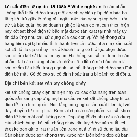
két sắt điện tử uy tín US 1080 E White nghệ an
là sản phẩm
không thể thiếu được trong mỗi doanh nghiệp giúp đảm bảo hạ
tầng lưu trữ giấy tờ rộng rãi, ngăn nắp vào ngọn gàng hơn. Lưa
trữ và bảo quản hồ sơ doanh nghiệp là vấn đề rất cần thiết. hiện
nay két sắt khoá điện tử bảo mật được sản xuất tại nhà máy uy
tín đáp ứng nhu cầu sử dụng của các đơn vị. Với hệ thống cửa
hàng hiện đại tại nhiều tỉnh thành trên cả nước. nhà máy sản xuất
két sắt tốt là địa chỉ uy tín để khách hàng có thể lựa chọn được
sản phẩm két sắt khoá cơ uy tín. Hệ thống két sắt an toàn là sản
phẩm đạt các chứng nhận và nhiều năm liền được bầu chọn là
sản phẩm tiêu biểu trong ngành. két sắt thông minh được sơn tĩnh
điện bề mặt. Có đế cao su cố định hoặc trang bị bánh xe di động.
Địa chỉ bán két sắt vân tay chống cháy
két sắt chống cháy điện tử hiện nay với các cửa hàng trên toàn
quốc sẵn sàng đáp ứng mọi nhu cầu về két sắt chống cháy khoá
điện tử trên toàn quốc. Nền tảng công nghệ sản xuất hiện đại với
dây chuyền tự động hoá. Đem lại cho các sản phẩm két sắt khoá
điện tử bảo mật chất lượng cao. Đáp ứng tối đa nhu cầu sử dụng
của khách hàng. két sắt chống cháy vân tay được sản xuất với
thiết kế gọn gàng, rất thuận tiện trong quá trình sử dụng lâu dài.
Sản phẩm được sơn chống trầy xước nên luôn bóng đẹp dù bạn