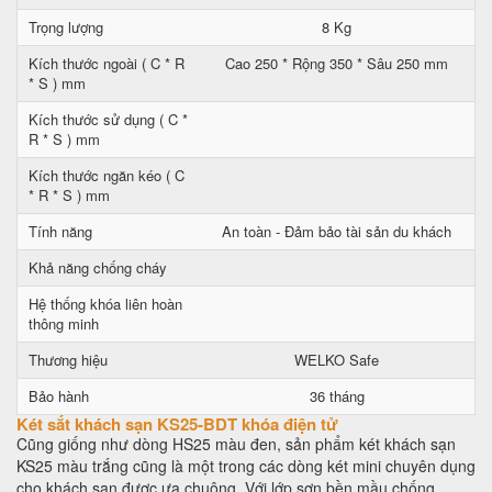
Trọng lượng
8 Kg
Kích thước ngoài ( C * R
Cao 250 * Rộng 350 * Sâu 250 mm
* S ) mm
Kích thước sử dụng ( C *
R * S ) mm
Kích thước ngăn kéo ( C
* R * S ) mm
Tính năng
An toàn - Đảm bảo tài sản du khách
Khả năng chống cháy
Hệ thống khóa liên hoàn
thông minh
Thương hiệu
WELKO Safe
Bảo hành
36 tháng
Két sắt khách sạn KS25-BDT khóa điện tử
Cũng giống như dòng HS25 màu đen, sản phẩm két khách sạn
KS25 màu trắng cũng là một trong các dòng két mini chuyên dụng
cho khách sạn được ưa chuộng. Với lớp sơn bền mầu chống