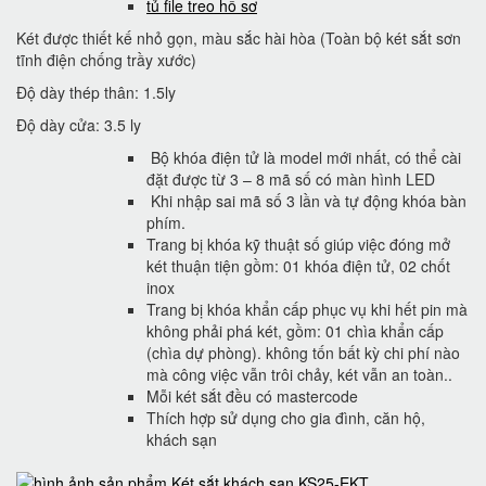
tủ file treo hồ sơ
Két được thiết kế nhỏ gọn, màu sắc hài hòa (Toàn bộ két sắt sơn
tĩnh điện chống trầy xước)
Độ dày thép thân: 1.5ly
Độ dày cửa: 3.5 ly
Bộ khóa điện tử là model mới nhất, có thể cài
đặt được từ 3 – 8 mã số có màn hình LED
Khi nhập sai mã số 3 lần và tự động khóa bàn
phím.
Trang bị khóa kỹ thuật số giúp việc đóng mở
két thuận tiện gồm: 01 khóa điện tử, 02 chốt
inox
Trang bị khóa khẩn cấp phục vụ khi hết pin mà
không phải phá két, gồm: 01 chìa khẩn cấp
(chìa dự phòng). không tốn bất kỳ chi phí nào
mà công việc vẫn trôi chảy, két vẫn an toàn..
Mỗi két sắt đều có mastercode
Thích hợp sử dụng cho gia đình, căn hộ,
khách sạn