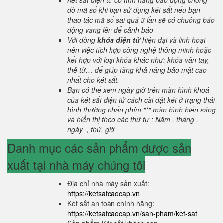
Két sắt điện tử có tính năng báo động chống
dò mã số khi bạn sử dụng két sắt nếu bạn
thao tác mã số sai quá 3 lần sẽ có chuông báo
động vang lên để cảnh báo
Với dòng
khóa điện tử
hiện đại và linh hoạt
nên việc tích hợp công nghệ thông minh hoặc
kết hợp với loại khóa khác như: khóa vân tay,
thẻ từ… để giúp tăng khả năng bảo mật cao
nhất cho két sắt.
Bạn có thể xem ngày giờ trên màn hình khoá
của két sắt điện tử cách cài đặt két ở trạng thái
bình thường nhấn phím "*" màn hình hiển sáng
và hiển thị theo các thứ tự : Năm , tháng ,
ngày , thứ, giờ
Danh mục các sản phẩm được sản
xuất tại nhà máy chúng tôi
Địa chỉ nhà máy sản xuất:
https://ketsatcaocap.vn
Két sắt an toàn chính hãng:
https://ketsatcaocap.vn/san-pham/ket-sat