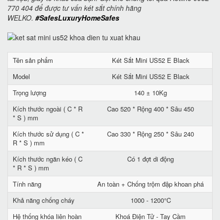
770 404 để được tư vấn két sắt chính hãng
WELKO.
#SafesLuxuryHomeSafes
Tên sản phẩm
Két Sắt Mini US52 E Black
Model
Két Sắt Mini US52 E Black
Trọng lượng
140 ± 10Kg
Kích thước ngoài ( C * R
Cao 520 * Rộng 400 * Sâu 450
* S ) mm
Kích thước sử dụng ( C *
Cao 330 * Rộng 250 * Sâu 240
R * S ) mm
Kích thước ngăn kéo ( C
Có 1 đợt di động
* R * S ) mm
Tính năng
An toàn + Chống trộm đập khoan phá
Khả năng chống cháy
1000 - 1200°C
Hệ thống khóa liên hoàn
Khoá Điện Tử - Tay Cầm