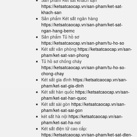
Sản phẩm Két sắt khách sạn
https://ketsatcaocap.vn/san-pham/ket-sat-
khach-san
Sản phẩm Két sắt ngân hàng
https://ketsatcaocap.vn/san-pham/ket-sat-
ngan-hang-bemc
Sản phẩm Tủ hồ sơ
https://ketsatcaocap.vn/san-pham/tu-ho-so
Két sắt văn phòng
https://ketsatcaocap.vn/san-
pham/ket-sat-van-phong
Tủ hồ sơ chống cháy
https://ketsatcaocap.vn/san-pham/tu-ho-so-
chong-chay
Két sắt gia đình
https://ketsatcaocap.vn/san-
pham/ket-sat-gia-dinh
Két sắt hàn quốc
https://ketsatcaocap.vn/san-
pham/ket-sat-han-quoc
Két sắt sài gòn
https://ketsatcaocap.vn/san-
pham/ket-sat-sai-gon
két sắt hà nội
https://ketsatcaocap.vn/san-
pham/ket-sat-ha-noi
Két sắt điện tử cao cấp:
https://ketsatcaocap.vn/san-pham/ket-sat-dien-