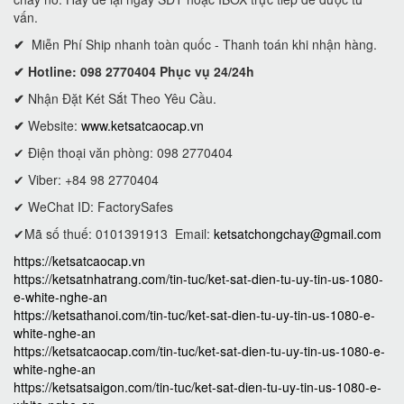
vấn.
✔
Miễn Phí Ship nhanh toàn quốc - Thanh toán khi nhận hàng.
✔ Hotline: 098 2770404 Phục vụ 24/24h
✔
Nhận Đặt Két Sắt Theo Yêu Cầu.
✔
Website:
www.ketsatcaocap.vn
✔ Điện thoại văn phòng: 098 2770404
✔ Viber: +84 98 2770404
✔ WeChat ID: FactorySafes
✔Mã số thuế: 0101391913
Email:
ketsatchongchay@gmail.com
https://ketsatcaocap.vn
https://ketsatnhatrang.com/tin-tuc/ket-sat-dien-tu-uy-tin-us-1080-
e-white-nghe-an
https://ketsathanoi.com/tin-tuc/ket-sat-dien-tu-uy-tin-us-1080-e-
white-nghe-an
https://ketsatcaocap.com/tin-tuc/ket-sat-dien-tu-uy-tin-us-1080-e-
white-nghe-an
https://ketsatsaigon.com/tin-tuc/ket-sat-dien-tu-uy-tin-us-1080-e-