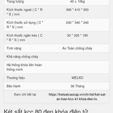
Trọng lượng
40 ± 10kg
Kích thước ngoài ( C * R
395 * 410 * 350
* S ) mm
Kích thước sử dụng ( C *
240 * 340 * 240
R * S ) mm
Kích thước ngăn kéo ( C
30 * 325 * 185
* R * S ) mm
Tính năng
An Toàn chống cháy
Khả năng chống cháy
Hệ thống khóa liên hoàn
thông minh
Thương hiệu
WELKO
Bảo hành
36 Tháng
Xem chi tiết tại
https://ketsatcaocap.vn/chi-tiet/ket-sat-
an-toan-kcc-41-khoa-dien-tu
Két sắt kcc 80 đen khóa điện tử