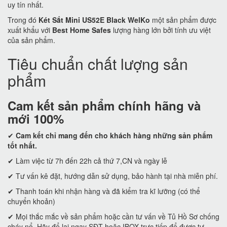
uy tín nhất.
Trong đó
Két Sắt Mini US52E Black WelKo
một sản phẩm được
xuất khẩu với
Best Home Safes
lượng hàng lớn bởi tính ưu việt
của sản phẩm.
Tiêu chuẩn chất lượng sản
phẩm
Cam kết
sản phẩm chính hãng và
mới 100%
✔
Cam kết
chỉ mang đến cho khách hàng những sản phẩm
tốt nhất.
✔ Làm việc từ 7h đến 22h cả thứ 7,CN và ngày lễ
✔ Tư vấn kê đặt, hướng dẫn sử dụng, bảo hành tại nhà miễn phí.
✔ Thanh toán khi nhận hàng và đã kiểm tra kĩ lưỡng (có thể
chuyển khoản)
✔ Mọi thắc mắc về sản phẩm hoặc cần tư vấn về Tủ Hồ Sơ chống
cháy nổ. Hãy để lại ngay SĐT hoặc IBOX trực tiếp để được tư