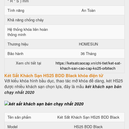
* R * S ) mm
Tính năng
An Toàn
Khả năng chống cháy
Hệ thống khóa liên hoàn
thông minh
Thương hiệu
HOMESUN
Bảo hành
36 Tháng
Xem chi tiết tại
https://ketsatcaocap.vn/chi-tiet/ket-sat-
khach-san-cao-cap-ks25-orbitech
Két Sắt Khách Sạn HS25 BDD Black khóa điện tử
Với kiểu khóa hình bầu dục, thao tác mở khóa đễ dàng, két HS25
được nhiều khách sạn chọn lựa, đây là mẫu
két khách sạn bán
chạy nhất 2020
Tên sản phẩm
Két Sắt Khách Sạn HS25 BDD Black
Model
HS25 BDD Black