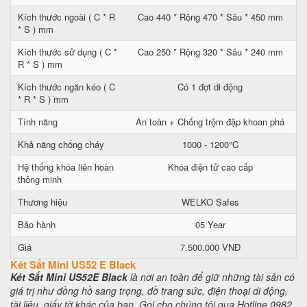
Kích thước ngoài ( C * R
Cao 440 * Rộng 470 * Sâu * 450 mm
* S ) mm
Kích thước sử dụng ( C *
Cao 250 * Rộng 320 * Sâu * 240 mm
R * S ) mm
Kích thước ngăn kéo ( C
Có 1 đợt di động
* R * S ) mm
Tính năng
An toàn + Chống trộm đập khoan phá
Khả năng chống cháy
1000 - 1200°C
Hệ thống khóa liên hoàn
Khóa điện tử cao cấp
thông minh
Thương hiệu
WELKO Safes
Bảo hành
05 Year
Giá
7.500.000 VNĐ
Két Sắt Mini US52 E Black
Két Sắt Mini US52E Black
là nơi an toàn để giữ những tài sản có
giá trị như đồng hồ sang trọng, đồ trang sức, điện thoại di động,
tài liệu, giấy tờ khác của bạn. Gọi cho chúng tôi qua Hotline 0982