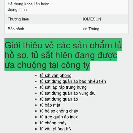
Hệ thống khóa liên hoàn
thông minh
Thương hiệu
HOMESUN
Bảo hành
36 Tháng
Giới thiệu về các sản phẩm tủ
hồ sơ, tủ sắt hiện đang được
ưa chuộng tại công ty
tủ sắt văn phòng
tủ sắt đựng quần áo bao nhiêu tiền
tủ sắt lắp ráp trung hưng
tủ sắt đựng quần áo vũng tàu
tủ sắt đựng quần áo
tủ bảo mật
tủ hồ sơ chống cháy
tủ treo quần áo inox
tủ chống cháy
tủ văn phòng K6