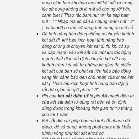
dụng giúp bạn khi thao tác mở két sắt ra trong
lúc sử dụng không bị lộ mã số cho người bên
cạnh biết ( Thao tác bấm nút "#" kế tiếp bấm
nút " * " Nhập mã số cần sử dụng" bầm nút " #"
) là bạnđã có thể sử dụng tính năng ẩn mã số
Có tính năng báo động chống di chuyển khênh
két sắt đi, khi bạn kích hoạt tính năng báo
động chống di chuyển két sắt đi thì khi có sự
va đập mạnh vào két sắt với một lực tác động
mạnh nhất định để dịch chuyển két sắt hay
khênh trộm két sắt tự những kẻ gian thì chiếc
két sắt của bạn sẽ phát ra tiến hiệu báo động
vang lên cảnh báo đến chủ nhân của chiếc két
sắt ( Thao tác kích hoạt tính năng báo động
rất đơn giản ấn giữ phím " 0"
Pin của
két sắt điện tử
là pin AA mạch điện tử
của két sắt điện tử dùng rất bền và ổn định
dùng được trong khoảng thời gian từ 10 tháng
cho tới 1 năm
Két sắt điện tử giúp bạn mở két sắt nhanh dễ
dàng, dễ sử dụng, không phải quay mật khẩu
nhiều vòng như két sắt khoá cơ