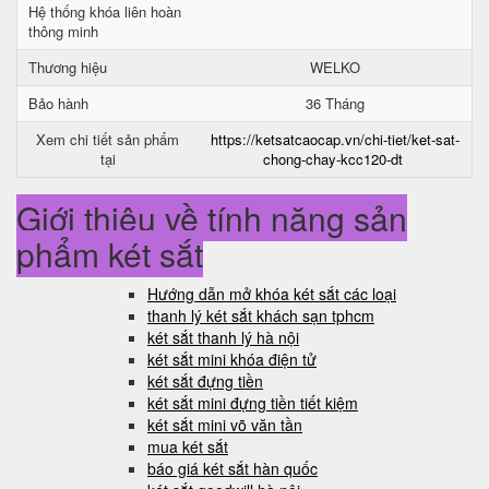
Hệ thống khóa liên hoàn
thông minh
Thương hiệu
WELKO
Bảo hành
36 Tháng
Xem chi tiết sản phẩm
https://ketsatcaocap.vn/chi-tiet/ket-sat-
tại
chong-chay-kcc120-dt
Giới thiệu về tính năng sản
phẩm két sắt
Hướng dẫn mở khóa két sắt các loại
thanh lý két sắt khách sạn tphcm
két sắt thanh lý hà nội
két sắt mini khóa điện tử
két sắt đựng tiền
két sắt mini đựng tiền tiết kiệm
két sắt mini võ văn tần
mua két sắt
báo giá két sắt hàn quốc