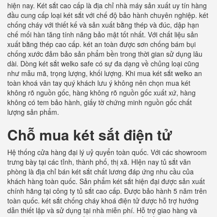
hiện nay. Két sắt cao cấp là địa chỉ nhà máy sản xuất uy tín hàng
đầu cung cấp loại két sắt với chế độ bảo hành chuyên nghiệp. két
chống cháy với thiết kế và sản xuất bằng thép và đúc, dập hạn
chế mối hàn tăng tính năng bảo mật tốt nhất. Với chất liệu sản
xuất bằng thép cao cấp. két an toàn được sơn chống bám bụi
chống xước đảm bảo sản phẩm bền trong thời gian sử dụng lâu
dài. Dòng két sắt welko safe có sự đa dạng về chủng loại cũng
như mẫu mã, trọng lượng, khối lượng. Khi mua két sắt welko an
toàn khoá vân tay quý khách lưu ý không nên chọn mua két
không rõ nguồn gốc, hàng không rõ nguồn gốc xuất xứ, hàng
không có tem bảo hành, giấy tờ chứng minh nguồn gốc chất
lượng sản phẩm.
Chỗ mua két sắt điện tử
Hệ thống cửa hàng đại lý uỷ quyển toàn quốc. Với các showroom
trưng bày tại các tỉnh, thành phố, thị xã. HIện nay tủ sắt văn
phòng là địa chỉ bán két sắt chất lương đáp ứng nhu cầu của
khách hàng toàn quốc. Sản phẩm két sắt hiện đại được sản xuất
chính hãng tại công ty tủ sắt cao cấp. Được bảo hành 5 năm trên
toàn quốc. két sắt chống cháy khoá điện tử được hỗ trợ hướng
dẫn thiết lập và sử dụng tại nhà miễn phí. Hỗ trợ giao hàng và