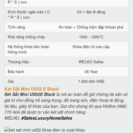
R * S ) mm
Kích thước ngăn kéo ( C
Có 1 đợt di động
* R * S ) mm
Tính năng
An toàn + Chống trộm đập khoan phá
Khả năng chống cháy
1000 - 1200°C
Hệ thống khóa liên hoàn
Khóa điện tử cao cấp
thông minh
Thương hiệu
WELKO Safes
Bảo hành
05 Year
Giá
7.500.000 VNĐ
Két Sắt Mini US52 E Black
Két Sắt Mini US52E Black
là nơi an toàn để giữ những tài sản có
giá trị như đồng hồ sang trọng, đồ trang sức, điện thoại di động,
tài liệu, giấy tờ khác của bạn. Gọi cho chúng tôi qua Hotline 0982
770 404 để được tư vấn két sắt chính hãng
WELKO.
#SafesLuxuryHomeSafes