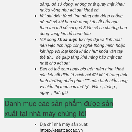
dàng, dễ sử dụng, không phải quay mật khẩu
nhiều vòng như két sắt khoá cơ
Két sắt điện tử có tính năng báo động chống
dò mã số khi bạn sử dụng két sắt nếu bạn
thao tác mã số sai quá 3 lần sẽ có chuông báo
động vang lên để cảnh báo
Với dòng
khóa điện tử
hiện đại và linh hoạt
nên việc tích hợp công nghệ thông minh hoặc
kết hợp với loại khóa khác như: khóa vân tay,
thẻ từ… để giúp tăng khả năng bảo mật cao
nhất cho két sắt.
Bạn có thể xem ngày giờ trên màn hình khoá
của két sắt điện tử cách cài đặt két ở trạng thái
bình thường nhấn phím "*" màn hình hiển sáng
và hiển thị theo các thứ tự : Năm , tháng ,
ngày , thứ, giờ
Danh mục các sản phẩm được sản
xuất tại nhà máy chúng tôi
Địa chỉ nhà máy sản xuất:
https://ketsatcaocap.vn