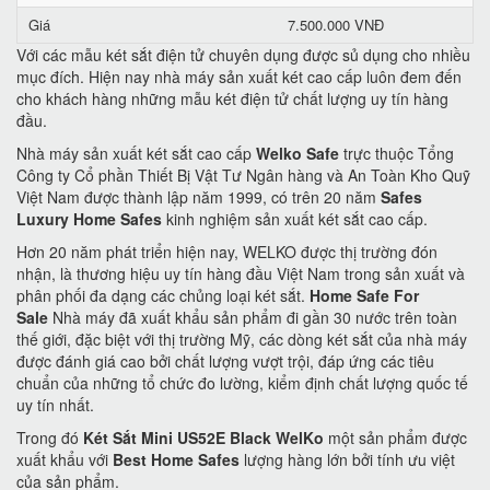
Giá
7.500.000 VNĐ
Với các mẫu két sắt điện tử chuyên dụng được sủ dụng cho nhiều
mục đích. Hiện nay nhà máy sản xuất két cao cấp luôn đem đến
cho khách hàng những mẫu két điện tử chất lượng uy tín hàng
đầu.
Nhà máy sản xuất két sắt cao cấp
Welko Safe
trực thuộc Tổng
Công ty Cổ phần Thiết Bị Vật Tư Ngân hàng và An Toàn Kho Quỹ
Việt Nam được thành lập năm 1999, có trên 20 năm
Safes
Luxury Home Safes
kinh nghiệm sản xuất két sắt cao cấp.
Hơn 20 năm phát triển hiện nay, WELKO được thị trường đón
nhận, là thương hiệu uy tín hàng đầu Việt Nam trong sản xuất và
phân phối đa dạng các chủng loại két sắt.
Home Safe For
Sale
Nhà máy đã xuất khẩu sản phẩm đi gần 30 nước trên toàn
thế giới, đặc biệt với thị trường Mỹ, các dòng két sắt của nhà máy
được đánh giá cao bởi chất lượng vượt trội, đáp ứng các tiêu
chuẩn của những tổ chức đo lường, kiểm định chất lượng quốc tế
uy tín nhất.
Trong đó
Két Sắt Mini US52E Black WelKo
một sản phẩm được
xuất khẩu với
Best Home Safes
lượng hàng lớn bởi tính ưu việt
của sản phẩm.