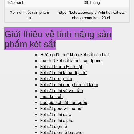
Bảo hành
36 Tháng
Xem chi tiết sản phẩm
https://ketsatcaocap.vn/chi-tiet/ket-sat-
tại
chong-chay-kcc120-dt
Giới thiệu về tính năng sản
phẩm két sắt
Hướng dẫn mở khóa két sắt các loại
thanh lý két sắt khách sạn tphcm
két sắt thanh lý hà nội
két sắt mini khóa điện tử
két sắt đựng tiền
két sắt mini đựng tiền tiết kiệm
két sắt mini võ văn tần
mua két sắt
báo giá két sắt hàn quốc
két sắt goodwill hà nội
két sắt mini safe
két sắt mini alpha
két sắt điện tử
két sắt điện tử bauche