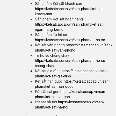
Sản phẩm Két sắt khách sạn
https://ketsatcaocap.vn/san-pham/ket-sat-
khach-san
Sản phẩm Két sắt ngân hàng
https://ketsatcaocap.vn/san-pham/ket-sat-
ngan-hang-bemc
Sản phẩm Tủ hồ sơ
https://ketsatcaocap.vn/san-pham/tu-ho-so
Két sắt văn phòng
https://ketsatcaocap.vn/san-
pham/ket-sat-van-phong
Tủ hồ sơ chống cháy
https://ketsatcaocap.vn/san-pham/tu-ho-so-
chong-chay
Két sắt gia đình
https://ketsatcaocap.vn/san-
pham/ket-sat-gia-dinh
Két sắt hàn quốc
https://ketsatcaocap.vn/san-
pham/ket-sat-han-quoc
Két sắt sài gòn
https://ketsatcaocap.vn/san-
pham/ket-sat-sai-gon
két sắt hà nội
https://ketsatcaocap.vn/san-
pham/ket-sat-ha-noi