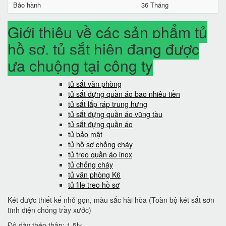
Bảo hành
36 Tháng
Giới thiệu về các sản phẩm tủ
hồ sơ, tủ sắt hiện đang được
ưa chuộng tại công ty
tủ sắt văn phòng
tủ sắt đựng quần áo bao nhiêu tiền
tủ sắt lắp ráp trung hưng
tủ sắt đựng quần áo vũng tàu
tủ sắt đựng quần áo
tủ bảo mật
tủ hồ sơ chống cháy
tủ treo quần áo inox
tủ chống cháy
tủ văn phòng K6
tủ file treo hồ sơ
Két được thiết kế nhỏ gọn, màu sắc hài hòa (Toàn bộ két sắt sơn
tĩnh điện chống trầy xước)
Độ dày thép thân: 1.5ly