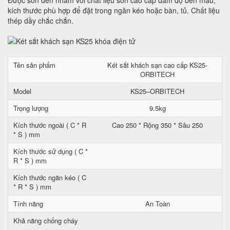
Được sơn đen nhám với chất liệu sơn cao cấp đảm độ bền mầu,
kích thước phù hợp để đặt trong ngăn kéo hoặc bàn, tủ. Chất liệu
thép dầy chắc chắn.
Tên sản phẩm
Két sắt khách sạn cao cấp KS25-
ORBITECH
Model
KS25–ORBITECH
Trọng lượng
9.5kg
Kích thước ngoài ( C * R
Cao 250 * Rộng 350 * Sâu 250
* S ) mm
Kích thước sử dụng ( C *
R * S ) mm
Kích thước ngăn kéo ( C
* R * S ) mm
Tính năng
An Toàn
Khả năng chống cháy