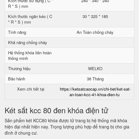
Kích thước sử dụng ( C *
240 * 340 * 240
R * S ) mm
Kích thước ngăn kéo ( C
30 * 325 * 185
* R * S ) mm
Tính năng
An Toàn chống cháy
Khả năng chống cháy
Hệ thống khóa liên hoàn
thông minh
Thương hiệu
WELKO
Bảo hành
36 Tháng
Xem chi tiết tại
https://ketsatcaocap.vn/chi-tiet/ket-sat-
an-toan-kcc-41-khoa-dien-tu
Két sắt kcc 80 đen khóa điện tử
Sản phẩm két KCC80 khóa được tử trang bị hệ thống mã khóa
hiện đại nhất hiện nay. Trọng lượng phù hợp để trang bị cho gia
đình ở chung cư.