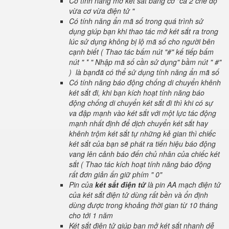
Có tính năng mở két sắt bằng cơ "cả 2 chế độ
vừa cơ vừa điện tử "
Có tính năng ẩn mã số trong quá trình sử
dụng giúp bạn khi thao tác mở két sắt ra trong
lúc sử dụng không bị lộ mã số cho người bên
cạnh biết ( Thao tác bấm nút "#" kế tiếp bấm
nút " * " Nhập mã số cần sử dụng" bầm nút " #"
) là bạnđã có thể sử dụng tính năng ẩn mã số
Có tính năng báo động chống di chuyển khênh
két sắt đi, khi bạn kích hoạt tính năng báo
động chống di chuyển két sắt đi thì khi có sự
va đập mạnh vào két sắt với một lực tác động
mạnh nhất định để dịch chuyển két sắt hay
khênh trộm két sắt tự những kẻ gian thì chiếc
két sắt của bạn sẽ phát ra tiến hiệu báo động
vang lên cảnh báo đến chủ nhân của chiếc két
sắt ( Thao tác kích hoạt tính năng báo động
rất đơn giản ấn giữ phím " 0"
Pin của
két sắt điện tử
là pin AA mạch điện tử
của két sắt điện tử dùng rất bền và ổn định
dùng được trong khoảng thời gian từ 10 tháng
cho tới 1 năm
Két sắt điện tử giúp bạn mở két sắt nhanh dễ