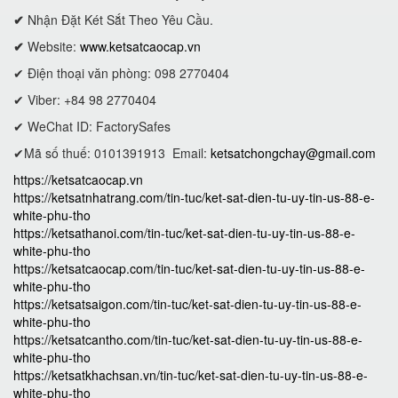
✔
Nhận Đặt Két Sắt Theo Yêu Cầu.
✔
Website:
www.ketsatcaocap.vn
✔ Điện thoại văn phòng: 098 2770404
✔ Viber: +84 98 2770404
✔ WeChat ID: FactorySafes
✔Mã số thuế: 0101391913
Email:
ketsatchongchay@gmail.com
https://ketsatcaocap.vn
https://ketsatnhatrang.com/tin-tuc/ket-sat-dien-tu-uy-tin-us-88-e-
white-phu-tho
https://ketsathanoi.com/tin-tuc/ket-sat-dien-tu-uy-tin-us-88-e-
white-phu-tho
https://ketsatcaocap.com/tin-tuc/ket-sat-dien-tu-uy-tin-us-88-e-
white-phu-tho
https://ketsatsaigon.com/tin-tuc/ket-sat-dien-tu-uy-tin-us-88-e-
white-phu-tho
https://ketsatcantho.com/tin-tuc/ket-sat-dien-tu-uy-tin-us-88-e-
white-phu-tho
https://ketsatkhachsan.vn/tin-tuc/ket-sat-dien-tu-uy-tin-us-88-e-
white-phu-tho