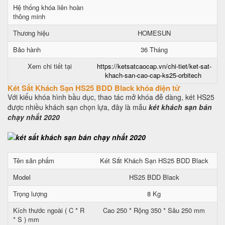
Hệ thống khóa liên hoàn
thông minh
Thương hiệu
HOMESUN
Bảo hành
36 Tháng
Xem chi tiết tại
https://ketsatcaocap.vn/chi-tiet/ket-sat-
khach-san-cao-cap-ks25-orbitech
Két Sắt Khách Sạn HS25 BDD Black khóa điện tử
Với kiểu khóa hình bầu dục, thao tác mở khóa đễ dàng, két HS25
được nhiều khách sạn chọn lựa, đây là mẫu
két khách sạn bán
chạy nhất 2020
Tên sản phẩm
Két Sắt Khách Sạn HS25 BDD Black
Model
HS25 BDD Black
Trọng lượng
8 Kg
Kích thước ngoài ( C * R
Cao 250 * Rộng 350 * Sâu 250 mm
* S ) mm