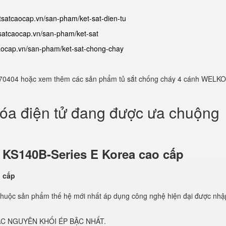
etsatcaocap.vn/san-pham/ket-sat-dien-tu
tsatcaocap.vn/san-pham/ket-sat
caocap.vn/san-pham/ket-sat-chong-chay
982770404 hoặc xem thêm các sản phẩm tủ sắt chống cháy 4 cánh WELKO
hóa điện tử đang được ưa chuộng
ử
KS140B-Series E Korea cao cấp
thuộc sản phẩm thế hệ mới nhất áp dụng công nghệ hiện đại được nhậ
C NGUYÊN KHỐI ÉP BẬC NHẤT.