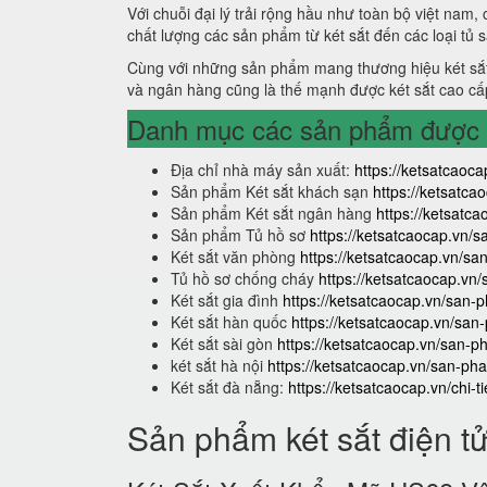
Với chuỗi đại lý trải rộng hầu như toàn bộ việt nam,
chất lượng các sản phẩm từ két sắt đến các loại tủ 
Cùng với những sản phẩm mang thương hiệu két sắt
và ngân hàng cũng là thế mạnh được két sắt cao cấ
Danh mục các sản phẩm được s
Địa chỉ nhà máy sản xuất:
https://ketsatcaoca
Sản phẩm Két sắt khách sạn
https://ketsatc
Sản phẩm Két sắt ngân hàng
https://ketsat
Sản phẩm Tủ hồ sơ
https://ketsatcaocap.vn/
Két sắt văn phòng
https://ketsatcaocap.vn/s
Tủ hồ sơ chống cháy
https://ketsatcaocap.vn
Két sắt gia đình
https://ketsatcaocap.vn/san-p
Két sắt hàn quốc
https://ketsatcaocap.vn/san
Két sắt sài gòn
https://ketsatcaocap.vn/san-p
két sắt hà nội
https://ketsatcaocap.vn/san-pha
Két sắt đà nẵng:
https://ketsatcaocap.vn/chi-t
Sản phẩm két sắt điện t