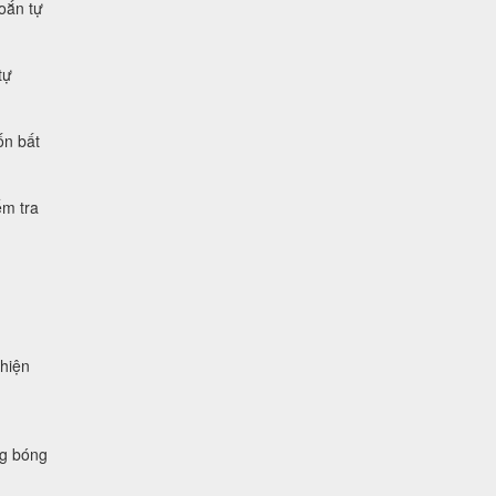
xoắn tự
tự
ốn bất
ểm tra
 hiện
ng bóng