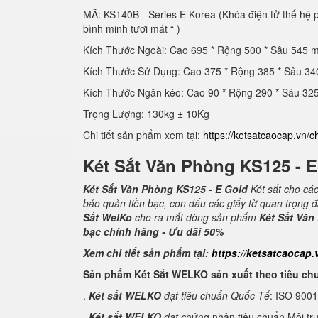
MÃ: KS140B - Series E Korea (Khóa điện tử thế hệ
bình minh tươi mát “ )
Kích Thước Ngoài: Cao 695 * Rộng 500 * Sâu 545 
Kích Thước Sử Dụng: Cao 375 * Rộng 385 * Sâu 3
Kích Thước Ngăn kéo: Cao 90 * Rộng 290 * Sâu 3
Trọng Lượng: 130kg ± 10Kg
Chi tiết sản phẩm xem tại:
https://ketsatcaocap.vn/c
Két Sắt Văn Phòng KS125 - 
Két Sắt Văn Phòng KS125 - E Gold
Két sắt cho cá
bảo quản tiền bạc, con dấu các giấy tờ quan trọng 
Sắt WelKo
cho ra mắt dòng sản phẩm
Két Sắt Văn
bạc chính hãng - Ưu đãi 50%
Xem chi tiết sản phẩm tại:
https://ketsatcaocap.
Sản phẩm Két Sắt WELKO sản xuất theo tiêu ch
.
Két sắt WELKO
đạt tiêu chuẩn Quốc Tế
: ISO 900
.
Két sắt WELKO
đạt c
hứng nhận tiêu chuẩn Môi tr