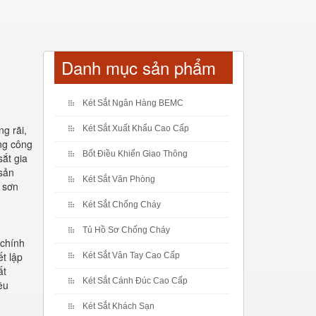
Danh mục sản phẩm
Két Sắt Ngân Hàng BEMC
g rãi,
Két Sắt Xuất Khẩu Cao Cấp
ng công
Bốt Điều Khiển Giao Thông
sắt gia
 sản
Két Sắt Văn Phòng
 sơn
Két Sắt Chống Cháy
Tủ Hồ Sơ Chống Cháy
 chính
ết lập
Két Sắt Vân Tay Cao Cấp
ất
Két Sắt Cánh Đúc Cao Cấp
ều
Két Sắt Khách Sạn