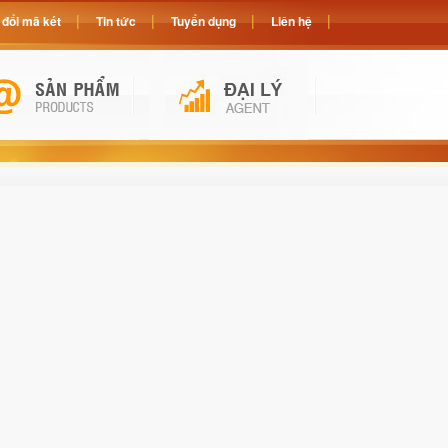
đổi mã két
Tin tức
Tuyển dụng
Liên hệ