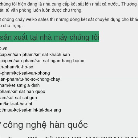
 chúng tôi hiện đang là nhà cung cấp két sắt lớn nhất cả nước., Thương
sắt, tủ văn phòng luôn luôn được chú trọng.
 chống cháy welko safes thì những dòng két sắt chuyên dụng cho khá
p chú trọng.
ản xuất tại nhà máy chúng tôi
p.vn
aocap.vn/san-pham/ket-sat-khach-san
caocap.vn/san-pham/ket-sat-ngan-hang-bemc
san-pham/tu-ho-so
an-pham/ket-sat-van-phong
/san-pham/tu-ho-so-chong-chay
ham/ket-sat-gia-dinh
-pham/ket-sat-han-quoc
ham/ket-sat-sai-gon
m/ket-sat-ha-noi
iet/mua-ket-sat-mini-tai-da-nang
ử công nghệ hàn quốc