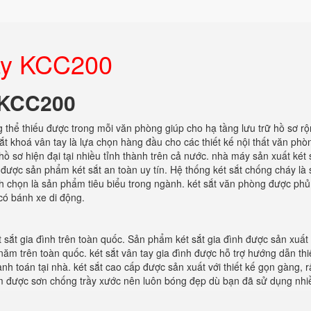
tay KCC200
y KCC200
thể thiếu được trong mỗi văn phòng giúp cho hạ tầng lưu trữ hồ sơ rộn
 khoá vân tay là lựa chọn hàng đầu cho các thiết kế nội thất văn phò
hồ sơ hiện đại tại nhiều tỉnh thành trên cả nước. nhà máy sản xuất két 
n được sản phẩm két sắt an toàn uy tín. Hệ thống két sắt chống cháy là
h chọn là sản phẩm tiêu biểu trong ngành. két sắt văn phòng được phủ
có bánh xe di động.
 sắt gia đình trên toàn quốc. Sản phẩm két sắt gia đình được sản xuất
năm trên toàn quốc. két sắt vân tay gia đình được hỗ trợ hướng dẫn thi
nh toán tại nhà. két sắt cao cấp được sản xuất với thiết kế gọn gàng, r
hẩm được sơn chống trầy xước nên luôn bóng đẹp dù bạn đã sử dụng nhi