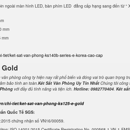
 pin ngoài màn hình LED, bàn phím LED đẳng cấp hạng sang đến từ “ 
mm
40 mm
25 mm
hi-tiet/ket-sat-van-phong-ks140b-series-e-korea-cao-cap
E Gold
c văn phòng công ty hiện nay rất phổ biến và đóng vai trò quan trọng t
đảm bảo tính an toàn.
Két Sắt Văn Phòng Uy Tín Nhất
Chúng tôi công 
 Phòng
với đầy đủ tính năng và tiện ích.
Hotline: 0982770404
.
Két sắt
vn/chi-tiet/ket-sat-van-phong-ks125-e-gold
uẩn Quốc Tế SGS:
1:2015 chứng nhận số VN16/00059.
ường: ISO 14001:2015 Certificate Registration No. 000568-1-VN-1-EMS