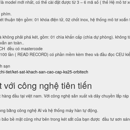
 là model mới nhất, có thể cài đặt được từ 3 – 6 mã số ( thế Hệ mô tơ 
n phím.
ét thuận tiện gồm: 01 khóa điện tử, 02 chốt inox, hệ thống mô tơ xoắn 
à không phải phá két, gồm: 01 chìa khẩn cấp (chìa dự phòng). không t
 vẫn an toàn..
ECH đều có mastercode
lại 100 lần ( READ RECORD) có phần mềm kèm theo và đầu đọc CEU ki
ch sạn
chi-tiet/ket-sat-khach-san-cao-cap-ks25-orbitech
 với công nghệ tiên tiến
t hàng đầu tại việt nam. Với công nghệ sản xuất và dây chuyền lắp ráp
động bằng công nghệ AI và hệ thống máy hàn tự động.
 bảo bề mặt cũng như bên trong két sắt của bạn được đầu tư sơn sá