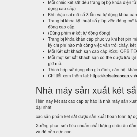
Mỗi chiếc két sắt đều trang bị bộ khóa điện tử
động cao cấp)
Khi nhập sai mã số 3 lần và tự động khóa bà
Trang bị khóa kỹ thuật số giúp việc đóng mở k
động cao cấp.
(Dùng phím # két tự động đóng).
Trang bị khóa khẩn cấp phục vụ khi hết pin m
kỳ chi phí nào mà công việc vẫn trôi chảy, két
Mỗi Két sắt khách sạn cao cấp KS25-ORBIT
Mỗi một két sắt khách sạn có thể được lưu 
giờ mở.
Thích hợp sử dụng cho gia đình, căn hộ, khá
Chi tiết xem thêm tại:
https://ketsatcaocap.vn/
Nhà máy sản xuất két sắt
Hiện nay két sắt cao cấp tự hào là nhà máy sản xuấ
đại nhất.
các sản phẩm két sắt được sản xuất hoàn toàn tự 
Xưởng phun sơn tiêu chuẩn chất lượng châu âu đảm
và độ bền cực cao