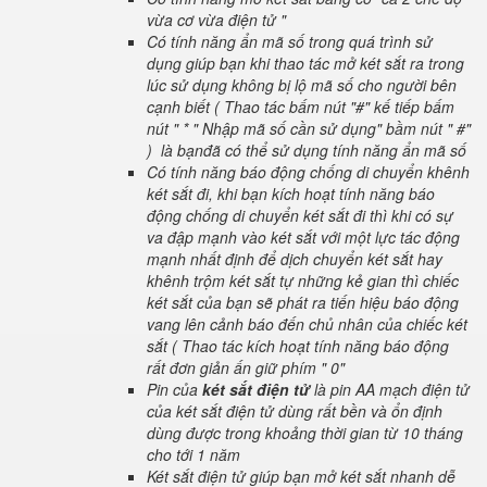
vừa cơ vừa điện tử "
Có tính năng ẩn mã số trong quá trình sử
dụng giúp bạn khi thao tác mở két sắt ra trong
lúc sử dụng không bị lộ mã số cho người bên
cạnh biết ( Thao tác bấm nút "#" kế tiếp bấm
nút " * " Nhập mã số cần sử dụng" bầm nút " #"
) là bạnđã có thể sử dụng tính năng ẩn mã số
Có tính năng báo động chống di chuyển khênh
két sắt đi, khi bạn kích hoạt tính năng báo
động chống di chuyển két sắt đi thì khi có sự
va đập mạnh vào két sắt với một lực tác động
mạnh nhất định để dịch chuyển két sắt hay
khênh trộm két sắt tự những kẻ gian thì chiếc
két sắt của bạn sẽ phát ra tiến hiệu báo động
vang lên cảnh báo đến chủ nhân của chiếc két
sắt ( Thao tác kích hoạt tính năng báo động
rất đơn giản ấn giữ phím " 0"
Pin của
két sắt điện tử
là pin AA mạch điện tử
của két sắt điện tử dùng rất bền và ổn định
dùng được trong khoảng thời gian từ 10 tháng
cho tới 1 năm
Két sắt điện tử giúp bạn mở két sắt nhanh dễ