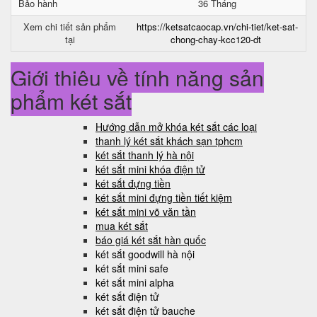
Bảo hành
36 Tháng
Xem chi tiết sản phẩm
https://ketsatcaocap.vn/chi-tiet/ket-sat-
tại
chong-chay-kcc120-dt
Giới thiệu về tính năng sản
phẩm két sắt
Hướng dẫn mở khóa két sắt các loại
thanh lý két sắt khách sạn tphcm
két sắt thanh lý hà nội
két sắt mini khóa điện tử
két sắt đựng tiền
két sắt mini đựng tiền tiết kiệm
két sắt mini võ văn tần
mua két sắt
báo giá két sắt hàn quốc
két sắt goodwill hà nội
két sắt mini safe
két sắt mini alpha
két sắt điện tử
két sắt điện tử bauche