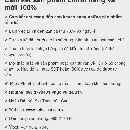
mới 100%
✔
Cam kết
chỉ mang đến cho khách hàng những sản phẩm
tốt nhất.
✔ Làm việc từ 7h đến 22h cả thứ 7,CN và ngày lễ
✔ Tư vấn kê đặt, hướng dẫn sử dụng, bảo hành tại nhà miễn phí.
✔ Thanh toán khi nhận hàng và đã kiểm tra kĩ lưỡng (có thể
chuyển khoản)
✔ Mọi thắc mắc về sản phẩm hoặc cần tư vấn về Tủ Hồ Sơ chống
cháy nổ. Hãy để lại ngay SĐT hoặc IBOX trực tiếp để được tư
vấn.
✔
Miễn Phí Ship nhanh toàn quốc - Thanh toán khi nhận hàng.
✔ Hotline: 098 2770404 Phục vụ 24/24h
✔
Nhận Đặt Két Sắt Theo Yêu Cầu.
✔
Website:
www.ketsatcaocap.vn
✔ Điện thoại văn phòng: 098 2770404
✔ Viber: +84 98 2770404