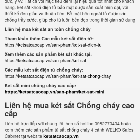
đức, ý vv. Tất cả với mục tiêu đem lại hiệu quả tốt nhất cho khách
hàng. két sắt khoá điện tử bảo mật được sản xuất hiện đại, với
thiết kế đơn giản và thuận tiên. Bề mặt bên ngoài tủ được sơn
chống trầy xước. giúp cho tủ luôn bền đẹp trong thời gian sử dụng
Liên hệ mua két sắt an toàn chống cháy
Tham khảo thêm Các mẫu két sắt điện tử:
https://ketsatcaocap.vn/san-pham/ket-sat-dien-tu
Xem thêm các sản phẩm két sắt khác tại:
https://ketsatcaocap.vn/san-pham/ket-sat
Các mẫu két sắt điện tử chống cháy:
https://ketsatcaocap.vn/san-pham/ket-sat-chong-chay
Két sắt mini chống cháy cao cấp:
https://ketsatcaocap.vn/san-pham/ket-sat-mini
Liên hệ mua két sắt Chống cháy cao
cấp
Liên hệ trực tiếp với chúng tôi theo số hotline 0982770404 hoặc
xem thêm các sản phẩm tủ sắt chống cháy 4 cánh WELKO Safes
Cabinet tại website
ketsatcaocap.vn