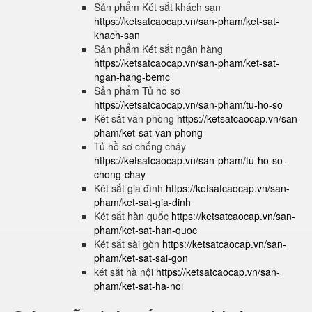
Sản phẩm Két sắt khách sạn
https://ketsatcaocap.vn/san-pham/ket-sat-
khach-san
Sản phẩm Két sắt ngân hàng
https://ketsatcaocap.vn/san-pham/ket-sat-
ngan-hang-bemc
Sản phẩm Tủ hồ sơ
https://ketsatcaocap.vn/san-pham/tu-ho-so
Két sắt văn phòng
https://ketsatcaocap.vn/san-
pham/ket-sat-van-phong
Tủ hồ sơ chống cháy
https://ketsatcaocap.vn/san-pham/tu-ho-so-
chong-chay
Két sắt gia đình
https://ketsatcaocap.vn/san-
pham/ket-sat-gia-dinh
Két sắt hàn quốc
https://ketsatcaocap.vn/san-
pham/ket-sat-han-quoc
Két sắt sài gòn
https://ketsatcaocap.vn/san-
pham/ket-sat-sai-gon
két sắt hà nội
https://ketsatcaocap.vn/san-
pham/ket-sat-ha-noi