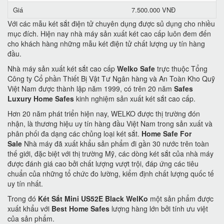
Giá
7.500.000 VNĐ
Với các mẫu két sắt điện tử chuyên dụng được sủ dụng cho nhiều
mục đích. Hiện nay nhà máy sản xuất két cao cấp luôn đem đến
cho khách hàng những mẫu két điện tử chất lượng uy tín hàng
đầu.
Nhà máy sản xuất két sắt cao cấp
Welko Safe
trực thuộc Tổng
Công ty Cổ phần Thiết Bị Vật Tư Ngân hàng và An Toàn Kho Quỹ
Việt Nam được thành lập năm 1999, có trên 20 năm
Safes
Luxury Home Safes
kinh nghiệm sản xuất két sắt cao cấp.
Hơn 20 năm phát triển hiện nay, WELKO được thị trường đón
nhận, là thương hiệu uy tín hàng đầu Việt Nam trong sản xuất và
phân phối đa dạng các chủng loại két sắt.
Home Safe For
Sale
Nhà máy đã xuất khẩu sản phẩm đi gần 30 nước trên toàn
thế giới, đặc biệt với thị trường Mỹ, các dòng két sắt của nhà máy
được đánh giá cao bởi chất lượng vượt trội, đáp ứng các tiêu
chuẩn của những tổ chức đo lường, kiểm định chất lượng quốc tế
uy tín nhất.
Trong đó
Két Sắt Mini US52E Black WelKo
một sản phẩm được
xuất khẩu với
Best Home Safes
lượng hàng lớn bởi tính ưu việt
của sản phẩm.