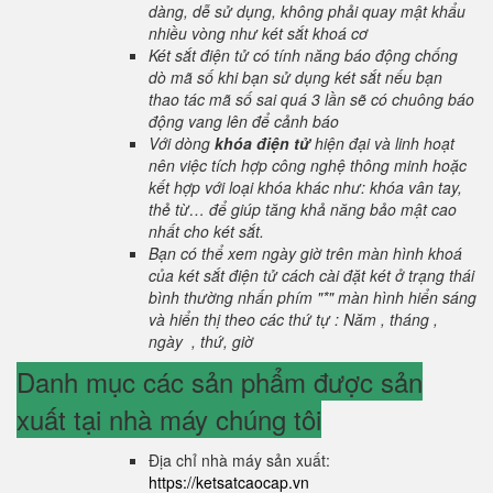
dàng, dễ sử dụng, không phải quay mật khẩu
nhiều vòng như két sắt khoá cơ
Két sắt điện tử có tính năng báo động chống
dò mã số khi bạn sử dụng két sắt nếu bạn
thao tác mã số sai quá 3 lần sẽ có chuông báo
động vang lên để cảnh báo
Với dòng
khóa điện tử
hiện đại và linh hoạt
nên việc tích hợp công nghệ thông minh hoặc
kết hợp với loại khóa khác như: khóa vân tay,
thẻ từ… để giúp tăng khả năng bảo mật cao
nhất cho két sắt.
Bạn có thể xem ngày giờ trên màn hình khoá
của két sắt điện tử cách cài đặt két ở trạng thái
bình thường nhấn phím "*" màn hình hiển sáng
và hiển thị theo các thứ tự : Năm , tháng ,
ngày , thứ, giờ
Danh mục các sản phẩm được sản
xuất tại nhà máy chúng tôi
Địa chỉ nhà máy sản xuất:
https://ketsatcaocap.vn