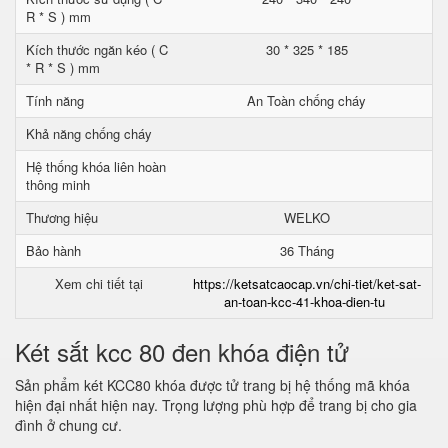
R * S ) mm
Kích thước ngăn kéo ( C
30 * 325 * 185
* R * S ) mm
Tính năng
An Toàn chống cháy
Khả năng chống cháy
Hệ thống khóa liên hoàn
thông minh
Thương hiệu
WELKO
Bảo hành
36 Tháng
Xem chi tiết tại
https://ketsatcaocap.vn/chi-tiet/ket-sat-
an-toan-kcc-41-khoa-dien-tu
Két sắt kcc 80 đen khóa điện tử
Sản phẩm két KCC80 khóa được tử trang bị hệ thống mã khóa
hiện đại nhất hiện nay. Trọng lượng phù hợp để trang bị cho gia
đình ở chung cư.