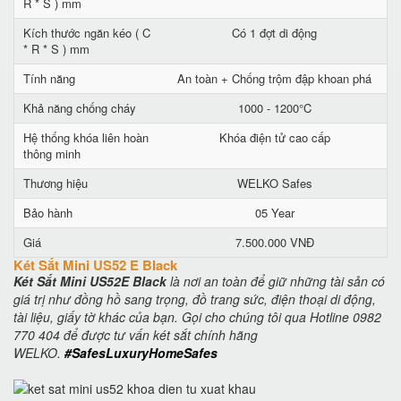
R * S ) mm
Kích thước ngăn kéo ( C
Có 1 đợt di động
* R * S ) mm
Tính năng
An toàn + Chống trộm đập khoan phá
Khả năng chống cháy
1000 - 1200°C
Hệ thống khóa liên hoàn
Khóa điện tử cao cấp
thông minh
Thương hiệu
WELKO Safes
Bảo hành
05 Year
Giá
7.500.000 VNĐ
Két Sắt Mini US52 E Black
Két Sắt Mini US52E Black
là nơi an toàn để giữ những tài sản có
giá trị như đồng hồ sang trọng, đồ trang sức, điện thoại di động,
tài liệu, giấy tờ khác của bạn. Gọi cho chúng tôi qua Hotline 0982
770 404 để được tư vấn két sắt chính hãng
WELKO.
#SafesLuxuryHomeSafes