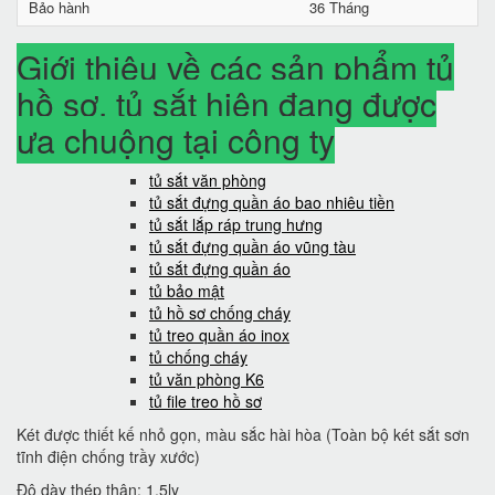
Bảo hành
36 Tháng
Giới thiệu về các sản phẩm tủ
hồ sơ, tủ sắt hiện đang được
ưa chuộng tại công ty
tủ sắt văn phòng
tủ sắt đựng quần áo bao nhiêu tiền
tủ sắt lắp ráp trung hưng
tủ sắt đựng quần áo vũng tàu
tủ sắt đựng quần áo
tủ bảo mật
tủ hồ sơ chống cháy
tủ treo quần áo inox
tủ chống cháy
tủ văn phòng K6
tủ file treo hồ sơ
Két được thiết kế nhỏ gọn, màu sắc hài hòa (Toàn bộ két sắt sơn
tĩnh điện chống trầy xước)
Độ dày thép thân: 1.5ly