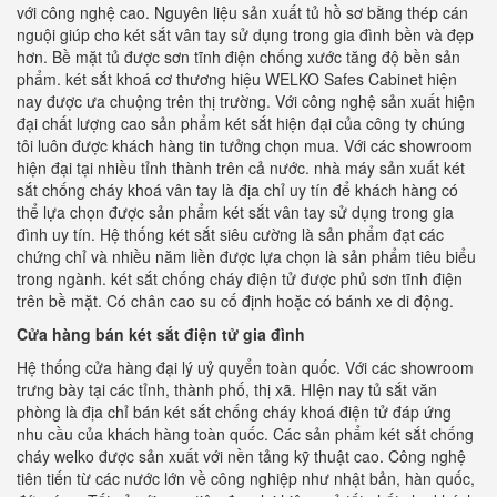
với công nghệ cao. Nguyên liệu sản xuất tủ hồ sơ bằng thép cán
nguội giúp cho két sắt vân tay sử dụng trong gia đình bền và đẹp
hơn. Bề mặt tủ được sơn tĩnh điện chống xước tăng độ bền sản
phẩm. két sắt khoá cơ thương hiệu WELKO Safes Cabinet hiện
nay được ưa chuộng trên thị trường. Với công nghệ sản xuất hiện
đại chất lượng cao sản phẩm két sắt hiện đại của công ty chúng
tôi luôn được khách hàng tin tưởng chọn mua. Với các showroom
hiện đại tại nhiều tỉnh thành trên cả nước. nhà máy sản xuất két
sắt chống cháy khoá vân tay là địa chỉ uy tín để khách hàng có
thể lựa chọn được sản phẩm két sắt vân tay sử dụng trong gia
đình uy tín. Hệ thống két sắt siêu cường là sản phẩm đạt các
chứng chỉ và nhiều năm liền được lựa chọn là sản phẩm tiêu biểu
trong ngành. két sắt chống cháy điện tử được phủ sơn tĩnh điện
trên bề mặt. Có chân cao su cố định hoặc có bánh xe di động.
Cửa hàng bán két sắt điện tử gia đình
Hệ thống cửa hàng đại lý uỷ quyển toàn quốc. Với các showroom
trưng bày tại các tỉnh, thành phố, thị xã. HIện nay tủ sắt văn
phòng là địa chỉ bán két sắt chống cháy khoá điện tử đáp ứng
nhu cầu của khách hàng toàn quốc. Các sản phẩm két sắt chống
cháy welko được sản xuất với nền tảng kỹ thuật cao. Công nghệ
tiên tiến từ các nước lớn về công nghiệp như nhật bản, hàn quốc,