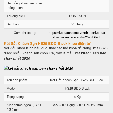
Hệ thống khóa liên hoàn
thông minh
Thương hiệu
HOMESUN
Bảo hành
36 Tháng
Xem chi tiết tại
https://ketsatcaocap.vn/chi-tiet/ket-sat-
khach-san-cao-cap-ks25-orbitech
Két Sắt Khách Sạn HS25 BDD Black khóa điện tử
Với kiểu khóa hình bầu dục, thao tác mở khóa đễ dàng, két HS25
được nhiều khách sạn chọn lựa, đây là mẫu
két khách sạn bán
chạy nhất 2020
Tên sản phẩm
Két Sắt Khách Sạn HS25 BDD Black
Model
HS25 BDD Black
Trọng lượng
8 Kg
Kích thước ngoài ( C * R
Cao 250 * Rộng 350 * Sâu 250 mm
* S ) mm