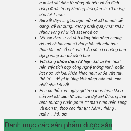
của két sắt điện tử dùng rất bền và ổn định
dùng được trong khoảng thời gian từ 10 tháng
cho tới 1 năm
Két sắt điện tử giúp bạn mở két sắt nhanh dễ
dàng, dễ sử dụng, không phải quay mật khẩu
nhiều vòng như két sắt khoá cơ
Két sắt điện tử có tính năng báo động chống
dò mã số khi bạn sử dụng két sắt nếu bạn
thao tác mã số sai quá 3 lần sẽ có chuông báo
động vang lên để cảnh báo
Với dòng
khóa điện tử
hiện đại và linh hoạt
nên việc tích hợp công nghệ thông minh hoặc
kết hợp với loại khóa khác như: khóa vân tay,
thẻ từ… để giúp tăng khả năng bảo mật cao
nhất cho két sắt.
Bạn có thể xem ngày giờ trên màn hình khoá
của két sắt điện tử cách cài đặt két ở trạng thái
bình thường nhấn phím "*" màn hình hiển sáng
và hiển thị theo các thứ tự : Năm , tháng ,
ngày , thứ, giờ
Danh mục các sản phẩm được sản