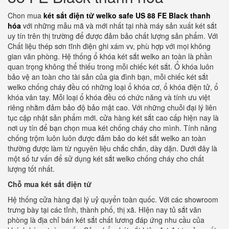
Chon mua
két sắt điện tử welko safe US 88 FE Black thanh
hóa
với những mẫu mã và mới nhất tại nhà máy sản xuất két sắt
uy tín trên thị trường để được đảm bảo chất lượng sản phẩm. Với
Chất liệu thép sơn tĩnh điện ghi xám vv, phù hợp với mọi không
gian văn phòng. Hệ thống ổ khóa két sắt welko an toàn là phần
quan trọng không thể thiếu trong mỗi chiếc két sắt. Ổ khóa luôn
bảo vệ an toàn cho tài sản của gia đình bạn, mỗi chiếc két sắt
welko chống cháy đều có những loại ổ khóa cơ, ổ khóa điện tử, ổ
khóa vân tay. Mỗi loại ổ khóa đều có chức năng và tính ưu việt
riêng nhằm đảm bảo độ bảo mật cao. Với những chuỗi đại lý liên
tục cập nhật sản phẩm mới. cửa hàng két sắt cao cấp hiện nay là
nơi uy tín để bạn chọn mua két chống cháy cho mình. Tính năng
chống trộm luôn luôn được đảm bảo do két sắt welko an toàn
thường được làm từ nguyên liệu chắc chắn, dày dặn. Dưới đây là
một số tư vấn để sử dụng két sắt welko chống cháy cho chất
lượng tốt nhất.
Chỗ mua két sắt điện tử
Hệ thống cửa hàng đại lý uỷ quyển toàn quốc. Với các showroom
trưng bày tại các tỉnh, thành phố, thị xã. HIện nay tủ sắt văn
phòng là địa chỉ bán két sắt chất lương đáp ứng nhu cầu của