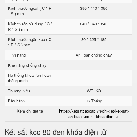
Kích thước ngoài ( C * R
395 * 410 * 350
* S ) mm
Kích thước sử dụng ( C *
240 * 340 * 240
R * S ) mm
Kích thước ngăn kéo ( C
30 * 325 * 185
* R * S ) mm
Tính năng
An Toàn chống cháy
Khả năng chống cháy
Hệ thống khóa liên hoàn
thông minh
Thương hiệu
WELKO
Bảo hành
36 Tháng
Xem chi tiết tại
https://ketsatcaocap.vn/chi-tiet/ket-sat-
an-toan-kcc-41-khoa-dien-tu
Két sắt kcc 80 đen khóa điện tử