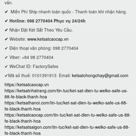
vấn.
✔
Miễn Phí Ship nhanh toàn quốc - Thanh toán khi nhận hàng.
✔ Hotline: 098 2770404 Phục vụ 24/24h
✔
Nhận Đặt Két Sắt Theo Yêu Cầu.
✔
Website:
www.ketsatcaocap.vn
✔ Điện thoại văn phòng: 098 2770404
✔ Viber: +84 98 2770404
✔ WeChat ID: FactorySafes
✔Mã số thuế: 0101391913
Email:
ketsatchongchay@gmail.com
https://ketsatcaocap.vn
https://ketsatnhatrang.com/tin-tuc/ket-sat-dien-tu-welko-safe-us-
88-fe-black-thanh-hoa
https://ketsathanoi.com/tin-tuc/ket-sat-dien-tu-welko-safe-us-88-
fe-black-thanh-hoa
https://ketsatcaocap.com/tin-tuc/ket-sat-dien-tu-welko-safe-us-88-
fe-black-thanh-hoa
https://ketsatsaigon.com/tin-tuc/ket-sat-dien-tu-welko-safe-us-88-
fe-black-thanh-hoa