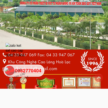
0982770404
back
to
top