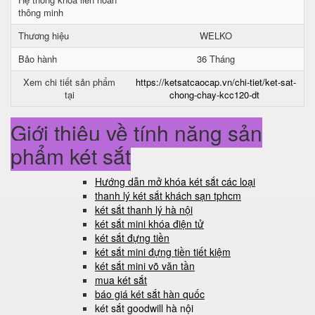
thông minh
Thương hiệu
WELKO
Bảo hành
36 Tháng
Xem chi tiết sản phẩm
https://ketsatcaocap.vn/chi-tiet/ket-sat-
tại
chong-chay-kcc120-dt
Giới thiệu về tính năng sản
phẩm két sắt
Hướng dẫn mở khóa két sắt các loại
thanh lý két sắt khách sạn tphcm
két sắt thanh lý hà nội
két sắt mini khóa điện tử
két sắt đựng tiền
két sắt mini đựng tiền tiết kiệm
két sắt mini võ văn tần
mua két sắt
báo giá két sắt hàn quốc
két sắt goodwill hà nội