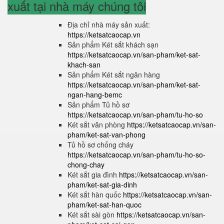
xuất tại nhà máy chúng tôi
Địa chỉ nhà máy sản xuất:
https://ketsatcaocap.vn
Sản phẩm Két sắt khách sạn
https://ketsatcaocap.vn/san-pham/ket-sat-
khach-san
Sản phẩm Két sắt ngân hàng
https://ketsatcaocap.vn/san-pham/ket-sat-
ngan-hang-bemc
Sản phẩm Tủ hồ sơ
https://ketsatcaocap.vn/san-pham/tu-ho-so
Két sắt văn phòng
https://ketsatcaocap.vn/san-
pham/ket-sat-van-phong
Tủ hồ sơ chống cháy
https://ketsatcaocap.vn/san-pham/tu-ho-so-
chong-chay
Két sắt gia đình
https://ketsatcaocap.vn/san-
pham/ket-sat-gia-dinh
Két sắt hàn quốc
https://ketsatcaocap.vn/san-
pham/ket-sat-han-quoc
Két sắt sài gòn
https://ketsatcaocap.vn/san-