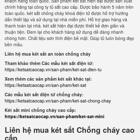
khách hàng toàn quốc. Sản phẩm két sắt hiện đại được sản xuất
chính hãng tại công ty tủ sắt cao cấp. Được bảo hành 5 năm trên
toàn quốc. két sắt chống cháy khoá điện tử được hỗ trợ hướng
dẫn thiết lập và sử dụng tại nhà miễn phí. Hỗ trợ giao hàng và
thanh toán tại nhà. két sắt hiện đại được thiết kế đơn giản và
thuận tiện. Đem lại cho khách hàng sử dụng dễ dàng nhanh
chóng hơn. Chất liệu sơn tĩnh điện bề mặt. Giúp tủ luôn bóng đẹp
bền mầu.
Liên hệ mua két sắt an toàn chống cháy
Tham khảo thêm Các mẫu két sắt điện tử:
https://ketsatcaocap.vn/san-pham/ket-sat-dien-tu
Xem thêm các sản phẩm két sắt khác tại:
https://ketsatcaocap.vn/san-pham/ket-sat
Các mẫu két sắt điện tử chống cháy:
https://ketsatcaocap.vn/san-pham/ket-sat-chong-chay
Két sắt mini chống cháy cao cấp:
https://ketsatcaocap.vn/san-pham/ket-sat-mini
Liên hệ mua két sắt Chống cháy cao
cấp