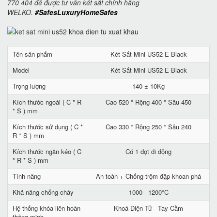
770 404 để được tư vấn két sắt chính hãng
WELKO.
#SafesLuxuryHomeSafes
Tên sản phẩm
Két Sắt Mini US52 E Black
Model
Két Sắt Mini US52 E Black
Trọng lượng
140 ± 10Kg
Kích thước ngoài ( C * R
Cao 520 * Rộng 400 * Sâu 450
* S ) mm
Kích thước sử dụng ( C *
Cao 330 * Rộng 250 * Sâu 240
R * S ) mm
Kích thước ngăn kéo ( C
Có 1 đợt di động
* R * S ) mm
Tính năng
An toàn + Chống trộm đập khoan phá
Khả năng chống cháy
1000 - 1200°C
Hệ thống khóa liên hoàn
Khoá Điện Tử - Tay Cầm
thông minh