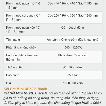
Kích thước ngoài ( C * R
Cao 440 * Rộng 470 * Sâu * 450 mm
* S ) mm
Kích thước sử dụng ( C *
Cao 250 * Rộng 320 * Sâu * 240 mm
R * S ) mm
Kích thước ngăn kéo ( C
Có 1 đợt di động
* R * S ) mm
Tính năng
An toàn + Chống trộm đập khoan phá
Khả năng chống cháy
1000 - 1200°C
Hệ thống khóa liên hoàn
Khóa điện tử cao cấp
thông minh
Thương hiệu
WELKO Safes
Bảo hành
05 Year
Giá
7.500.000 VNĐ
Két Sắt Mini US52 E Black
Két Sắt Mini US52E Black
là nơi an toàn để giữ những tài sản có
giá trị như đồng hồ sang trọng, đồ trang sức, điện thoại di động,
tài liệu, giấy tờ khác của bạn. Gọi cho chúng tôi qua Hotline 0982