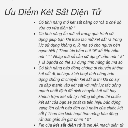
Ưu Điểm Két Sắt Điện Tử
Có tính năng mở két sắt bằng cơ "cả 2 chế độ
vừa cơ vừa điện tử "
Có tính năng ẩn mã số trong quá trình sử
dụng giúp bạn khi thao tác mở két sắt ra trong
lúc sử dụng không bị lộ mã số cho người bên
cạnh biết ( Thao tác bấm nút "#" kế tiếp bấm
nút " * " Nhập mã số cần sử dụng" bầm nút " #"
) là bạnđã có thể sử dụng tính năng ẩn mã số
Có tính năng báo động chống di chuyển khênh
két sắt đi, khi bạn kích hoạt tính năng báo
động chống di chuyển két sắt đi thì khi có sự
va đập mạnh vào két sắt với một lực tác động
mạnh nhất định để dịch chuyển két sắt hay
khênh trộm két sắt tự những kẻ gian thì chiếc
két sắt của bạn sẽ phát ra tiến hiệu báo động
vang lên cảnh báo đến chủ nhân của chiếc két
sắt ( Thao tác kích hoạt tính năng báo động
rất đơn giản ấn giữ phím " 0"
Pin của
két sắt điện tử
là pin AA mạch điện tử