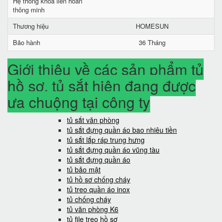
Hệ thống khóa liên hoàn
thông minh
Thương hiệu
HOMESUN
Bảo hành
36 Tháng
Giới thiệu về các sản phẩm tủ
hồ sơ, tủ sắt hiện đang được
ưa chuộng tại công ty
tủ sắt văn phòng
tủ sắt đựng quần áo bao nhiêu tiền
tủ sắt lắp ráp trung hưng
tủ sắt đựng quần áo vũng tàu
tủ sắt đựng quần áo
tủ bảo mật
tủ hồ sơ chống cháy
tủ treo quần áo inox
tủ chống cháy
tủ văn phòng K6
tủ file treo hồ sơ