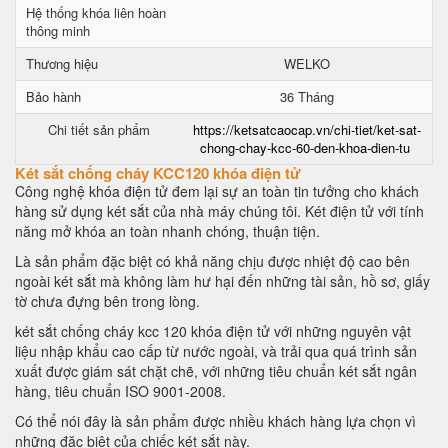
Hệ thống khóa liên hoàn
thông minh
Thương hiệu
WELKO
Bảo hành
36 Tháng
Chi tiết sản phẩm
https://ketsatcaocap.vn/chi-tiet/ket-sat-
chong-chay-kcc-60-den-khoa-dien-tu
Két sắt chống cháy KCC120 khóa điện tử
Công nghệ khóa điện tử đem lại sự an toàn tin tưởng cho khách
hàng sử dụng két sắt của nhà máy chúng tôi. Két điện tử với tính
năng mở khóa an toàn nhanh chóng, thuận tiện.
Là sản phẩm đặc biệt có khả năng chịu được nhiệt độ cao bên
ngoài két sắt mà không làm hư hại đến những tài sản, hồ sơ, giấy
tờ chưa đựng bên trong lòng.
két sắt chống cháy kcc 120 khóa điện tử với những nguyên vật
liệu nhập khẩu cao cấp từ nước ngoài, và trải qua quá trình sản
xuất được giám sát chặt chẽ, với những tiêu chuẩn két sắt ngân
hàng, tiêu chuẩn ISO 9001-2008.
Có thể nói đây là sản phẩm được nhiều khách hàng lựa chọn vì
những đặc biệt của chiếc két sắt này.