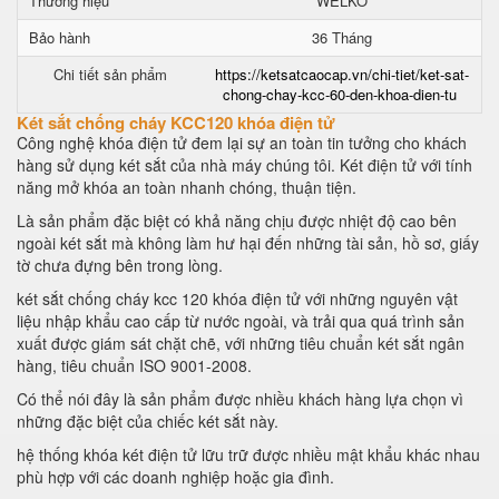
Thương hiệu
WELKO
Bảo hành
36 Tháng
Chi tiết sản phẩm
https://ketsatcaocap.vn/chi-tiet/ket-sat-
chong-chay-kcc-60-den-khoa-dien-tu
Két sắt chống cháy KCC120 khóa điện tử
Công nghệ khóa điện tử đem lại sự an toàn tin tưởng cho khách
hàng sử dụng két sắt của nhà máy chúng tôi. Két điện tử với tính
năng mở khóa an toàn nhanh chóng, thuận tiện.
Là sản phẩm đặc biệt có khả năng chịu được nhiệt độ cao bên
ngoài két sắt mà không làm hư hại đến những tài sản, hồ sơ, giấy
tờ chưa đựng bên trong lòng.
két sắt chống cháy kcc 120 khóa điện tử với những nguyên vật
liệu nhập khẩu cao cấp từ nước ngoài, và trải qua quá trình sản
xuất được giám sát chặt chẽ, với những tiêu chuẩn két sắt ngân
hàng, tiêu chuẩn ISO 9001-2008.
Có thể nói đây là sản phẩm được nhiều khách hàng lựa chọn vì
những đặc biệt của chiếc két sắt này.
hệ thống khóa két điện tử lữu trữ được nhiều mật khẩu khác nhau
phù hợp với các doanh nghiệp hoặc gia đình.