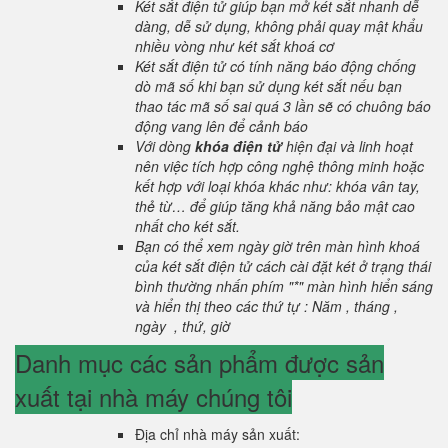
Két sắt điện tử giúp bạn mở két sắt nhanh dễ
dàng, dễ sử dụng, không phải quay mật khẩu
nhiều vòng như két sắt khoá cơ
Két sắt điện tử có tính năng báo động chống
dò mã số khi bạn sử dụng két sắt nếu bạn
thao tác mã số sai quá 3 lần sẽ có chuông báo
động vang lên để cảnh báo
Với dòng
khóa điện tử
hiện đại và linh hoạt
nên việc tích hợp công nghệ thông minh hoặc
kết hợp với loại khóa khác như: khóa vân tay,
thẻ từ… để giúp tăng khả năng bảo mật cao
nhất cho két sắt.
Bạn có thể xem ngày giờ trên màn hình khoá
của két sắt điện tử cách cài đặt két ở trạng thái
bình thường nhấn phím "*" màn hình hiển sáng
và hiển thị theo các thứ tự : Năm , tháng ,
ngày , thứ, giờ
Danh mục các sản phẩm được sản
xuất tại nhà máy chúng tôi
Địa chỉ nhà máy sản xuất: