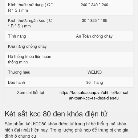
Kích thước sử dụng ( C *
240 * 340 * 240
R * S ) mm
Kích thước ngăn kéo ( C
30 * 325 * 185
* R * S ) mm
Tính năng
An Toàn chống cháy
Khả năng chống cháy
Hệ thống khóa liên hoàn
thông minh
Thương hiệu
WELKO
Bảo hành
36 Tháng
Xem chi tiết tại
https://ketsatcaocap.vn/chi-tiet/ket-sat-
an-toan-kcc-41-khoa-dien-tu
Két sắt kcc 80 đen khóa điện tử
Sản phẩm két KCC80 khóa được tử trang bị hệ thống mã khóa
hiện đại nhất hiện nay. Trọng lượng phù hợp để trang bị cho gia
đình ở chung cư.