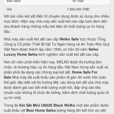
Bảo hành
05 Year
Giá
7.500.000 VNĐ
Với các mẫu két sắt điện tử chuyên dụng được sủ dụng cho nhiều
mục đích. Hiện nay nhà máy sản xuất két cao cấp luôn đem đến
cho khách hàng những mẫu két điện tử chất lượng uy tín hàng
đầu.
Nhà máy sản xuất két sắt cao cấp
Welko Safe
trực thuộc Tổng
Công ty Cổ phần Thiết Bị Vật Tư Ngân hàng và An Toàn Kho Quỹ
Việt Nam được thành lập năm 1999, có trên 20 năm
Safes
Luxury Home Safes
kinh nghiệm sản xuất két sắt cao cấp.
Hơn 20 năm phát triển hiện nay, WELKO được thị trường đón
nhận, là thương hiệu uy tín hàng đầu Việt Nam trong sản xuất và
phân phối đa dạng các chủng loại két sắt.
Home Safe For
Sale
Nhà máy đã xuất khẩu sản phẩm đi gần 30 nước trên toàn
thế giới, đặc biệt với thị trường Mỹ, các dòng két sắt của nhà máy
được đánh giá cao bởi chất lượng vượt trội, đáp ứng các tiêu
chuẩn của những tổ chức đo lường, kiểm định chất lượng quốc tế
uy tín nhất.
Trong đó
Két Sắt Mini US52E Black WelKo
một sản phẩm được
xuất khẩu với
Best Home Safes
lượng hàng lớn bởi tính ưu việt