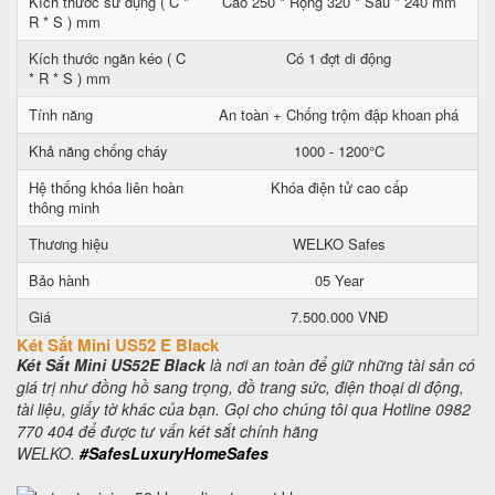
Kích thước sử dụng ( C *
Cao 250 * Rộng 320 * Sâu * 240 mm
R * S ) mm
Kích thước ngăn kéo ( C
Có 1 đợt di động
* R * S ) mm
Tính năng
An toàn + Chống trộm đập khoan phá
Khả năng chống cháy
1000 - 1200°C
Hệ thống khóa liên hoàn
Khóa điện tử cao cấp
thông minh
Thương hiệu
WELKO Safes
Bảo hành
05 Year
Giá
7.500.000 VNĐ
Két Sắt Mini US52 E Black
Két Sắt Mini US52E Black
là nơi an toàn để giữ những tài sản có
giá trị như đồng hồ sang trọng, đồ trang sức, điện thoại di động,
tài liệu, giấy tờ khác của bạn. Gọi cho chúng tôi qua Hotline 0982
770 404 để được tư vấn két sắt chính hãng
WELKO.
#SafesLuxuryHomeSafes