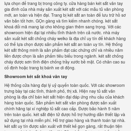
lựa chọn để trang bị trong công ty. cửa hàng bán két sắt vân tay
gia đình của nhà máy sản xuất két sắt với các mẫu tủ văn phòng
mới, an toàn và hiện đại. Trang bị két sắt an toàn để lưu trữ hồ sơ
văn bản tốt hơn. GỌn gàng và tìm kiếm nhanh chóng. két sắt
khoá đổi mã mang lại cho không gian thêm sang trọng. Với các
showroom hiện đại tại nhiều tỉnh thành trên cả nước. nhà máy
sản xuất két sắt chống cháy welko là địa chỉ uy tín để khách hàng
có thể lựa chọn được sản phẩm két sắt an toàn uy tín. Hệ thống
két sắt thông minh là sản phẩm đạt các chứng chỉ và nhiều năm
liền được chọn là sản phẩm tiêu biểu trong ngành. két sắt chống
cháy được sơn tĩnh điện chống trầy xước bề mặt. Có chân cao su
cố định hoặc trang bị bánh xe di động.
Showroom két sắt khoá vân tay
Hệ thống cửa hàng đại lý uỷ quyển toàn quốc. Với các showroom
trưng bày tại các tỉnh, thành phố, thị xã. HIện nay tủ sắt văn
phòng là địa chỉ bán két sắt hiện đại đáp ứng nhu cầu của khách
hàng toàn quốc. Sản phẩm két sắt văn phòng được sản xuất
chính hãng tại xí nghiệp tủ sắt cao cấp. Được bảo hành 5 năm
trên toàn quốc. két sắt điện tử được hỗ trợ hướng dẫn thiết lập và
sử dụng tại nhà miễn phí. Hỗ trợ giao hàng và thanh toán tại nhà.
két sắt uy tín được sản xuất với thiết kế gọn gàng, rất thuận tiện