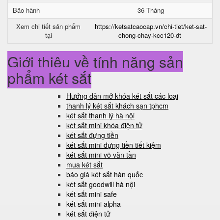
Bảo hành
36 Tháng
Xem chi tiết sản phẩm
https://ketsatcaocap.vn/chi-tiet/ket-sat-
tại
chong-chay-kcc120-dt
Giới thiệu về tính năng sản
phẩm két sắt
Hướng dẫn mở khóa két sắt các loại
thanh lý két sắt khách sạn tphcm
két sắt thanh lý hà nội
két sắt mini khóa điện tử
két sắt đựng tiền
két sắt mini đựng tiền tiết kiệm
két sắt mini võ văn tần
mua két sắt
báo giá két sắt hàn quốc
két sắt goodwill hà nội
két sắt mini safe
két sắt mini alpha
két sắt điện tử