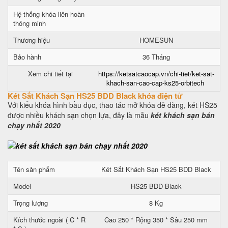
Hệ thống khóa liên hoàn
thông minh
Thương hiệu
HOMESUN
Bảo hành
36 Tháng
Xem chi tiết tại
https://ketsatcaocap.vn/chi-tiet/ket-sat-
khach-san-cao-cap-ks25-orbitech
Két Sắt Khách Sạn HS25 BDD Black khóa điện tử
Với kiểu khóa hình bầu dục, thao tác mở khóa đễ dàng, két HS25
được nhiều khách sạn chọn lựa, đây là mẫu
két khách sạn bán
chạy nhất 2020
Tên sản phẩm
Két Sắt Khách Sạn HS25 BDD Black
Model
HS25 BDD Black
Trọng lượng
8 Kg
Kích thước ngoài ( C * R
Cao 250 * Rộng 350 * Sâu 250 mm