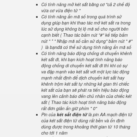
Có tính năng mở két sắt bằng cơ "cả 2 chế độ
vừa cơ vừa điện tử "
Có tính năng ẩn mã số trong quá trình sử
dụng giúp bạn khi thao tác mở két sắt ra trong
lúc sử dụng không bị lộ mã số cho người bên
cạnh biết ( Thao tác bấm nút "#" kế tiếp bấm
nút " * " Nhập mã số cần sử dụng" bầm nút " #"
) là bạnđã có thể sử dụng tính năng ẩn mã số
Có tính năng báo động chống di chuyển khênh
két sắt đi, khi bạn kích hoạt tính năng báo
động chống di chuyển két sắt đi thì khi có sự
va đập mạnh vào két sắt với một lực tác động
mạnh nhất định để dịch chuyển két sắt hay
khênh trộm két sắt tự những kẻ gian thì chiếc
két sắt của bạn sẽ phát ra tiến hiệu báo động
vang lên cảnh báo đến chủ nhân của chiếc két
sắt ( Thao tác kích hoạt tính năng báo động
rất đơn giản ấn giữ phím " 0"
Pin của
két sắt điện tử
là pin AA mạch điện tử
của két sắt điện tử dùng rất bền và ổn định
dùng được trong khoảng thời gian từ 10 tháng
cho tới 1 năm