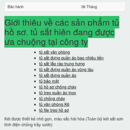
Bảo hành
36 Tháng
Giới thiệu về các sản phẩm tủ
hồ sơ, tủ sắt hiện đang được
ưa chuộng tại công ty
tủ sắt văn phòng
tủ sắt đựng quần áo bao nhiêu tiền
tủ sắt lắp ráp trung hưng
tủ sắt đựng quần áo vũng tàu
tủ sắt đựng quần áo
tủ bảo mật
tủ hồ sơ chống cháy
tủ treo quần áo inox
tủ chống cháy
tủ văn phòng K6
tủ file treo hồ sơ
Két được thiết kế nhỏ gọn, màu sắc hài hòa (Toàn bộ két sắt sơn
tĩnh điện chống trầy xước)