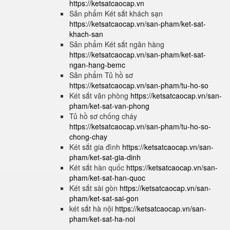
https://ketsatcaocap.vn
Sản phẩm Két sắt khách sạn
https://ketsatcaocap.vn/san-pham/ket-sat-
khach-san
Sản phẩm Két sắt ngân hàng
https://ketsatcaocap.vn/san-pham/ket-sat-
ngan-hang-bemc
Sản phẩm Tủ hồ sơ
https://ketsatcaocap.vn/san-pham/tu-ho-so
Két sắt văn phòng
https://ketsatcaocap.vn/san-
pham/ket-sat-van-phong
Tủ hồ sơ chống cháy
https://ketsatcaocap.vn/san-pham/tu-ho-so-
chong-chay
Két sắt gia đình
https://ketsatcaocap.vn/san-
pham/ket-sat-gia-dinh
Két sắt hàn quốc
https://ketsatcaocap.vn/san-
pham/ket-sat-han-quoc
Két sắt sài gòn
https://ketsatcaocap.vn/san-
pham/ket-sat-sai-gon
két sắt hà nội
https://ketsatcaocap.vn/san-
pham/ket-sat-ha-noi