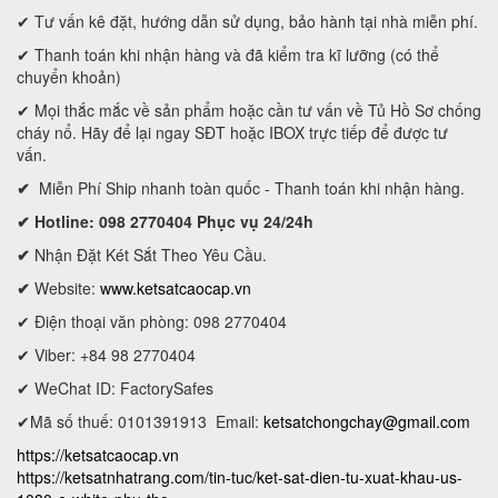
✔ Tư vấn kê đặt, hướng dẫn sử dụng, bảo hành tại nhà miễn phí.
✔ Thanh toán khi nhận hàng và đã kiểm tra kĩ lưỡng (có thể
chuyển khoản)
✔ Mọi thắc mắc về sản phẩm hoặc cần tư vấn về Tủ Hồ Sơ chống
cháy nổ. Hãy để lại ngay SĐT hoặc IBOX trực tiếp để được tư
vấn.
✔
Miễn Phí Ship nhanh toàn quốc - Thanh toán khi nhận hàng.
✔ Hotline: 098 2770404 Phục vụ 24/24h
✔
Nhận Đặt Két Sắt Theo Yêu Cầu.
✔
Website:
www.ketsatcaocap.vn
✔ Điện thoại văn phòng: 098 2770404
✔ Viber: +84 98 2770404
✔ WeChat ID: FactorySafes
✔Mã số thuế: 0101391913
Email:
ketsatchongchay@gmail.com
https://ketsatcaocap.vn
https://ketsatnhatrang.com/tin-tuc/ket-sat-dien-tu-xuat-khau-us-