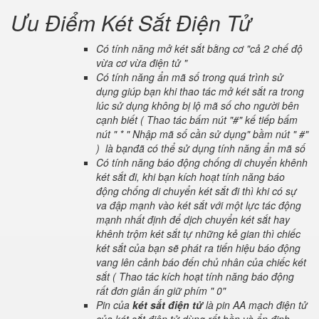
Ưu Điểm Két Sắt Điện Tử
Có tính năng mở két sắt bằng cơ "cả 2 chế độ
vừa cơ vừa điện tử "
Có tính năng ẩn mã số trong quá trình sử
dụng giúp bạn khi thao tác mở két sắt ra trong
lúc sử dụng không bị lộ mã số cho người bên
cạnh biết ( Thao tác bấm nút "#" kế tiếp bấm
nút " * " Nhập mã số cần sử dụng" bầm nút " #"
) là bạnđã có thể sử dụng tính năng ẩn mã số
Có tính năng báo động chống di chuyển khênh
két sắt đi, khi bạn kích hoạt tính năng báo
động chống di chuyển két sắt đi thì khi có sự
va đập mạnh vào két sắt với một lực tác động
mạnh nhất định để dịch chuyển két sắt hay
khênh trộm két sắt tự những kẻ gian thì chiếc
két sắt của bạn sẽ phát ra tiến hiệu báo động
vang lên cảnh báo đến chủ nhân của chiếc két
sắt ( Thao tác kích hoạt tính năng báo động
rất đơn giản ấn giữ phím " 0"
Pin của
két sắt điện tử
là pin AA mạch điện tử