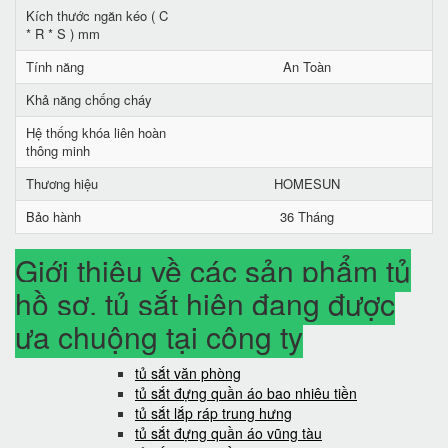
Kích thước ngăn kéo ( C
* R * S ) mm
Tính năng
An Toàn
Khả năng chống cháy
Hệ thống khóa liên hoàn
thông minh
Thương hiệu
HOMESUN
Bảo hành
36 Tháng
Giới thiệu về các sản phẩm tủ
hồ sơ, tủ sắt hiện đang được
ưa chuộng tại công ty
tủ sắt văn phòng
tủ sắt đựng quần áo bao nhiêu tiền
tủ sắt lắp ráp trung hưng
tủ sắt đựng quần áo vũng tàu