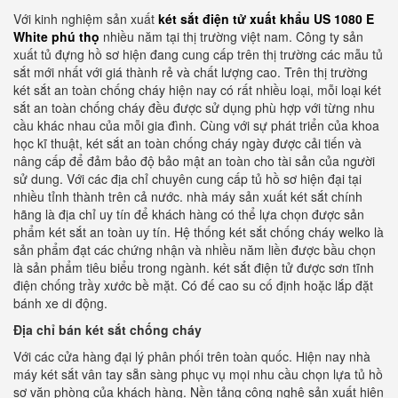
Với kinh nghiệm sản xuất
két sắt điện tử xuất khẩu US 1080 E
White phú thọ
nhiều năm tại thị trường việt nam. Công ty sản
xuất tủ đựng hồ sơ hiện đang cung cấp trên thị trường các mẫu tủ
sắt mới nhất với giá thành rẻ và chất lượng cao. Trên thị trường
két sắt an toàn chống cháy hiện nay có rất nhiều loại, mỗi loại két
sắt an toàn chống cháy đều được sử dụng phù hợp với từng nhu
cầu khác nhau của mỗi gia đình. Cùng với sự phát triển của khoa
học kĩ thuật, két sắt an toàn chống cháy ngày được cải tiến và
nâng cấp để đảm bảo độ bảo mật an toàn cho tài sản của người
sử dung. Với các địa chỉ chuyên cung cấp tủ hồ sơ hiện đại tại
nhiều tỉnh thành trên cả nước. nhà máy sản xuất két sắt chính
hãng là địa chỉ uy tín để khách hàng có thể lựa chọn được sản
phẩm két sắt an toàn uy tín. Hệ thống két sắt chống cháy welko là
sản phẩm đạt các chứng nhận và nhiều năm liền được bầu chọn
là sản phẩm tiêu biểu trong ngành. két sắt điện tử được sơn tĩnh
điện chống trầy xước bề mặt. Có đế cao su cố định hoặc lắp đặt
bánh xe di động.
Địa chỉ bán két sắt chống cháy
Với các cửa hàng đại lý phân phối trên toàn quốc. Hiện nay nhà
máy két sắt vân tay sẵn sàng phục vụ mọi nhu cầu chọn lựa tủ hồ
sơ văn phòng của khách hàng. Nền tảng công nghệ sản xuất hiện