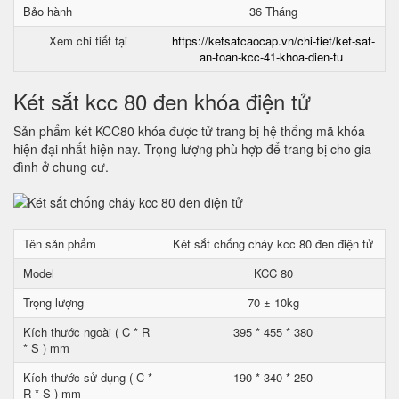
Bảo hành
36 Tháng
Xem chi tiết tại
https://ketsatcaocap.vn/chi-tiet/ket-sat-
an-toan-kcc-41-khoa-dien-tu
Két sắt kcc 80 đen khóa điện tử
Sản phẩm két KCC80 khóa được tử trang bị hệ thống mã khóa
hiện đại nhất hiện nay. Trọng lượng phù hợp để trang bị cho gia
đình ở chung cư.
Tên sản phẩm
Két sắt chống cháy kcc 80 đen điện tử
Model
KCC 80
Trọng lượng
70 ± 10kg
Kích thước ngoài ( C * R
395 * 455 * 380
* S ) mm
Kích thước sử dụng ( C *
190 * 340 * 250
R * S ) mm