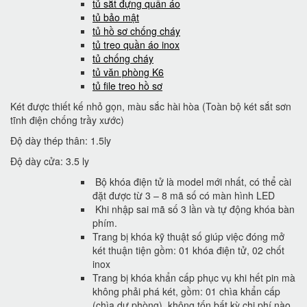
tủ sắt đựng quần áo
tủ bảo mật
tủ hồ sơ chống cháy
tủ treo quần áo inox
tủ chống cháy
tủ văn phòng K6
tủ file treo hồ sơ
Két được thiết kế nhỏ gọn, màu sắc hài hòa (Toàn bộ két sắt sơn
tĩnh điện chống trầy xước)
Độ dày thép thân: 1.5ly
Độ dày cửa: 3.5 ly
Bộ khóa điện tử là model mới nhất, có thể cài
đặt được từ 3 – 8 mã số có màn hình LED
Khi nhập sai mã số 3 lần và tự động khóa bàn
phím.
Trang bị khóa kỹ thuật số giúp việc đóng mở
két thuận tiện gồm: 01 khóa điện tử, 02 chốt
inox
Trang bị khóa khẩn cấp phục vụ khi hết pin mà
không phải phá két, gồm: 01 chìa khẩn cấp
(chìa dự phòng). không tốn bất kỳ chi phí nào