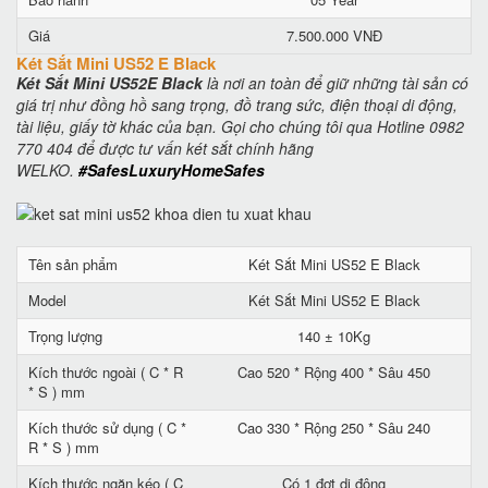
Giá
7.500.000 VNĐ
Két Sắt Mini US52 E Black
Két Sắt Mini US52E Black
là nơi an toàn để giữ những tài sản có
giá trị như đồng hồ sang trọng, đồ trang sức, điện thoại di động,
tài liệu, giấy tờ khác của bạn. Gọi cho chúng tôi qua Hotline 0982
770 404 để được tư vấn két sắt chính hãng
WELKO.
#SafesLuxuryHomeSafes
Tên sản phẩm
Két Sắt Mini US52 E Black
Model
Két Sắt Mini US52 E Black
Trọng lượng
140 ± 10Kg
Kích thước ngoài ( C * R
Cao 520 * Rộng 400 * Sâu 450
* S ) mm
Kích thước sử dụng ( C *
Cao 330 * Rộng 250 * Sâu 240
R * S ) mm
Kích thước ngăn kéo ( C
Có 1 đợt di động