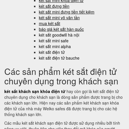
két sắt mini khóa điện tử
két sắt đựng tiền
két sắt mini đựng tiền tiết kiệm
két sắt mini võ văn tần
mua két sắt
báo giá két sắt hàn quốc
két sắt goodwill hà nội
két sắt mini safe
két sắt mini alpha
két sắt điện tử
két sắt điện tử bauche
Các sản phẩm két sắt điện tử
chuyên dụng trong khách sạn
két sắt khách sạn khóa điện tử
hay còn gọi là két sắt điện tử
chuyên dụng cho khách sạn là dòng sản phẩm được trang bị cho
các khách sạn lớn. Hiện nay các sản phẩm két khách sạn khóa
điện tử của nhà máy Welko safes đã được trang bị cho các hệ
thống khách sạn lớn.
Các mẫu két sắt khách sạn điện tử được sử dụng nhiều bởi tính
năng uy việt, thuận tiện cho việc thay đổi mã khóa của người