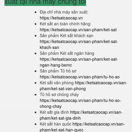
xuất tại nhà máy chúng tôi
Địa chỉ nhà máy sản xuất:
https://ketsatcaocap.vn
Két sắt an toàn chính hãng:
https://ketsatcaocap.vn/san-pham/ket-sat
Sản phẩm Két sắt khách sạn
https://ketsatcaocap.vn/san-pham/ket-sat-
khach-san
Sản phẩm Két sắt ngân hàng
https://ketsatcaocap.vn/san-pham/ket-sat-
ngan-hang-bemc
Sản phẩm Tủ hồ sơ
https://ketsatcaocap.vn/san-pham/tu-ho-so
Két sắt văn phòng
https://ketsatcaocap.vn/san-
pham/ket-sat-van-phong
Tủ hồ sơ chống cháy
https://ketsatcaocap.vn/san-pham/tu-ho-so-
chong-chay
Két sắt gia đình
https://ketsatcaocap.vn/san-
pham/ket-sat-gia-dinh
Két sắt hàn quốc
https://ketsatcaocap.vn/san-
pham/ket-sat-han-quoc