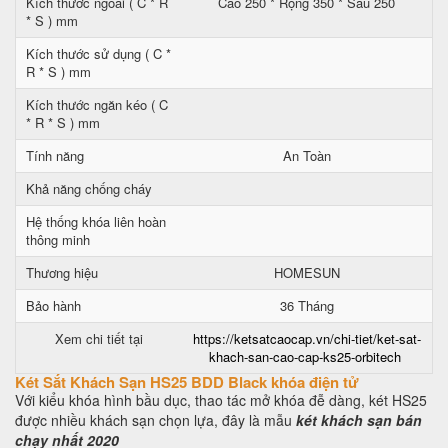
Kích thước ngoài ( C * R
Cao 250 * Rộng 350 * Sâu 250
* S ) mm
Kích thước sử dụng ( C *
R * S ) mm
Kích thước ngăn kéo ( C
* R * S ) mm
Tính năng
An Toàn
Khả năng chống cháy
Hệ thống khóa liên hoàn
thông minh
Thương hiệu
HOMESUN
Bảo hành
36 Tháng
Xem chi tiết tại
https://ketsatcaocap.vn/chi-tiet/ket-sat-
khach-san-cao-cap-ks25-orbitech
Két Sắt Khách Sạn HS25 BDD Black khóa điện tử
Với kiểu khóa hình bầu dục, thao tác mở khóa đễ dàng, két HS25
được nhiều khách sạn chọn lựa, đây là mẫu
két khách sạn bán
chạy nhất 2020