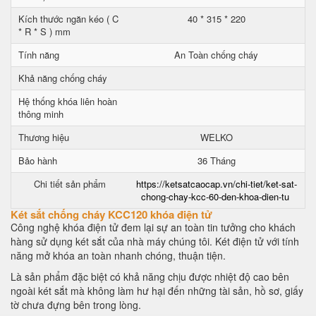
Kích thước ngăn kéo ( C
40 * 315 * 220
* R * S ) mm
Tính năng
An Toàn chống cháy
Khả năng chống cháy
Hệ thống khóa liên hoàn
thông minh
Thương hiệu
WELKO
Bảo hành
36 Tháng
Chi tiết sản phẩm
https://ketsatcaocap.vn/chi-tiet/ket-sat-
chong-chay-kcc-60-den-khoa-dien-tu
Két sắt chống cháy KCC120 khóa điện tử
Công nghệ khóa điện tử đem lại sự an toàn tin tưởng cho khách
hàng sử dụng két sắt của nhà máy chúng tôi. Két điện tử với tính
năng mở khóa an toàn nhanh chóng, thuận tiện.
Là sản phẩm đặc biệt có khả năng chịu được nhiệt độ cao bên
ngoài két sắt mà không làm hư hại đến những tài sản, hồ sơ, giấy
tờ chưa đựng bên trong lòng.