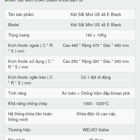
Tên sản phẩm
Két Sắt Mini US 45 E Black
Model
Két Sắt Mini US 45 E Black
Trọng lượng
140 ± 10Kg
Kích thước ngoài ( C * R
Cao 440 * Rộng 470 * Sâu * 450 mm
* S ) mm
Kích thước sử dụng ( C *
Cao 250 * Rộng 320 * Sâu * 240 mm
R * S ) mm
Kích thước ngăn kéo ( C
Có 1 đợt di động
* R * S ) mm
Tính năng
An toàn + Chống trộm đập khoan phá
Khả năng chống cháy
1000 - 1200°C
Hệ thống khóa liên hoàn
Khóa điện tử cao cấp
thông minh
Thương hiệu
WELKO Safes
Bảo hành
05 Year