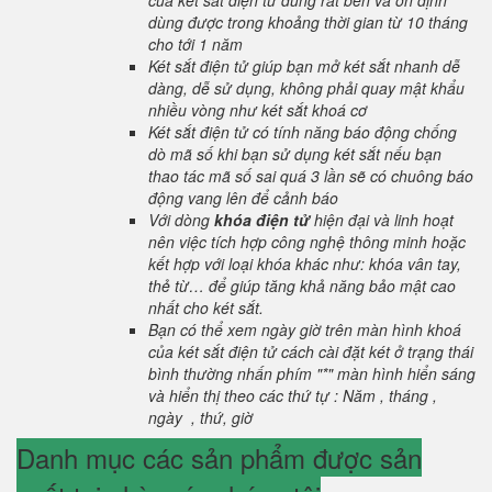
của két sắt điện tử dùng rất bền và ổn định
dùng được trong khoảng thời gian từ 10 tháng
cho tới 1 năm
Két sắt điện tử giúp bạn mở két sắt nhanh dễ
dàng, dễ sử dụng, không phải quay mật khẩu
nhiều vòng như két sắt khoá cơ
Két sắt điện tử có tính năng báo động chống
dò mã số khi bạn sử dụng két sắt nếu bạn
thao tác mã số sai quá 3 lần sẽ có chuông báo
động vang lên để cảnh báo
Với dòng
khóa điện tử
hiện đại và linh hoạt
nên việc tích hợp công nghệ thông minh hoặc
kết hợp với loại khóa khác như: khóa vân tay,
thẻ từ… để giúp tăng khả năng bảo mật cao
nhất cho két sắt.
Bạn có thể xem ngày giờ trên màn hình khoá
của két sắt điện tử cách cài đặt két ở trạng thái
bình thường nhấn phím "*" màn hình hiển sáng
và hiển thị theo các thứ tự : Năm , tháng ,
ngày , thứ, giờ
Danh mục các sản phẩm được sản