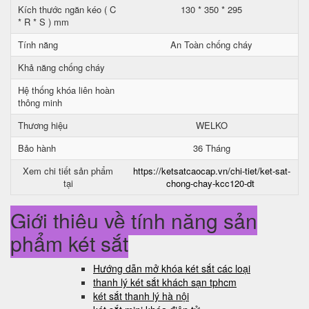
Kích thước ngăn kéo ( C
130 * 350 * 295
* R * S ) mm
Tính năng
An Toàn chống cháy
Khả năng chống cháy
Hệ thống khóa liên hoàn
thông minh
Thương hiệu
WELKO
Bảo hành
36 Tháng
Xem chi tiết sản phẩm
https://ketsatcaocap.vn/chi-tiet/ket-sat-
tại
chong-chay-kcc120-dt
Giới thiệu về tính năng sản
phẩm két sắt
Hướng dẫn mở khóa két sắt các loại
thanh lý két sắt khách sạn tphcm
két sắt thanh lý hà nội