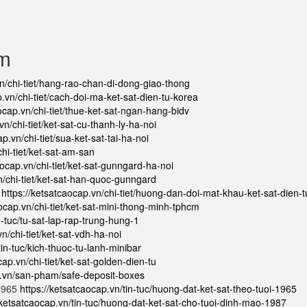
ẩm
vn/chi-tiet/hang-rao-chan-di-dong-giao-thong
p.vn/chi-tiet/cach-doi-ma-ket-sat-dien-tu-korea
ocap.vn/chi-tiet/thue-ket-sat-ngan-hang-bidv
vn/chi-tiet/ket-sat-cu-thanh-ly-ha-noi
p.vn/chi-tiet/sua-ket-sat-tai-ha-noi
chi-tiet/ket-sat-am-san
aocap.vn/chi-tiet/ket-sat-gunngard-ha-noi
n/chi-tiet/ket-sat-han-quoc-gunngard
ử
https://ketsatcaocap.vn/chi-tiet/huong-dan-doi-mat-khau-ket-sat-dien-t
aocap.vn/chi-tiet/ket-sat-mini-thong-minh-tphcm
n-tuc/tu-sat-lap-rap-trung-hung-1
n/chi-tiet/ket-sat-vdh-ha-noi
tin-tuc/kich-thuoc-tu-lanh-minibar
cap.vn/chi-tiet/ket-sat-golden-dien-tu
p.vn/san-pham/safe-deposit-boxes
 1965
https://ketsatcaocap.vn/tin-tuc/huong-dat-ket-sat-theo-tuoi-1965
/ketsatcaocap.vn/tin-tuc/huong-dat-ket-sat-cho-tuoi-dinh-mao-1987