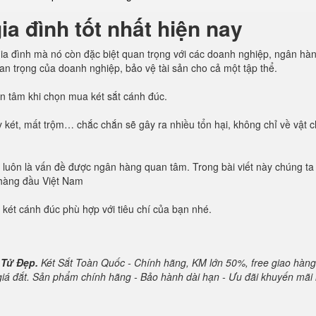
a đình tốt nhất hiện nay
n gia đình mà nó còn đặc biệt quan trọng với các doanh nghiệp, ngân hà
quan trọng của doanh nghiệp, bảo vệ tài sản cho cả một tập thể.
uan tâm khi chọn mua két sắt cánh đúc.
 két, mất trộm… chắc chắn sẽ gây ra nhiều tổn hại, không chỉ về vật 
oàn luôn là vấn đề được ngân hàng quan tâm. Trong bài viết này chúng ta
 hàng đầu Việt Nam
 két cánh đúc phù hợp với tiêu chí của bạn nhé.
 Tử Đẹp.
Két Sắt Toàn Quốc - Chính hãng, KM lớn 50%, free giao hàng
 giá đắt. Sản phẩm chính hãng - Bảo hành dài hạn - Ưu đãi khuyến mãi 