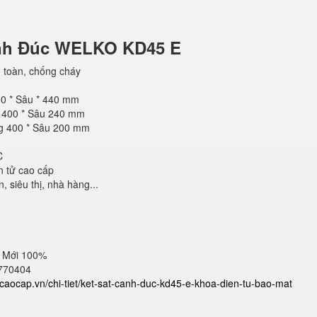
ánh Đúc WELKO KD45 E
 toàn, chống cháy
00 * Sâu * 440 mm
g 400 * Sâu 240 mm
ng 400 * Sâu 200 mm
C
n tử cao cấp
 siêu thị, nhà hàng...
 Mới 100%
2770404
atcaocap.vn/chi-tiet/ket-sat-canh-duc-kd45-e-khoa-dien-tu-bao-mat