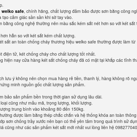
p.
 welko safe
, chính hãng, chất lượng đảm bảo được sơn bằng công ng
à tạo cảm giác sần sần khi sờ tay vào.
n bằng công nghệ thường nên màu sắc kém sắt nét hơn so với két sắt 
 hơn hẳn so với két sắt kém chất lượng.
ét sắt an toàn chống cháy thương hiệu welko safe thường được làm từ
t điện tử, két chống cháy cho chất lượng tốt nhất.
 hiện nay cửa hàng két sắt chống cháy đã có mặt tại khắp các tỉnh t
ch lưu ý không nên chọn mua hàng rẻ tiền, thanh lý, hàng không rõ n
 chứng minh nguồn gốc chất lượng sản phẩm.
 bảo sản phẩm bền trong thời gian sử dụng lâu dài.
loại cũng như mẫu mã, trọng lượng, khối lượng.
ọng lượng trung bình vào khoảng 80 đến 150kg.
 thường được làm bằng thép chắc chắn và hệ thống khóa an toàn thông
lớp sơn chống trầy xước nên bạn có thể yên tâm trong quá trình sử dụ
giá cũng như các sản phẩm két sắt mới nhất vui lòng liên hệ 09827704