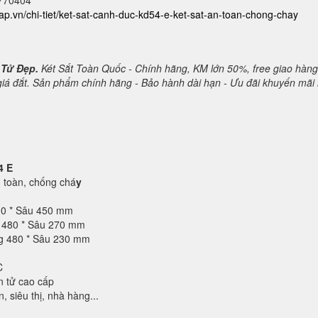
2770404
cap.vn/chi-tiet/ket-sat-canh-duc-kd54-e-ket-sat-an-toan-chong-chay
 Tử Đẹp.
Két Sắt Toàn Quốc - Chính hãng, KM lớn 50%, free giao hàng
 giá đắt. Sản phẩm chính hãng - Bảo hành dài hạn - Ưu đãi khuyến mãi 
4 E
toàn, chống chá
y
10 * Sâu 450 mm
g 480 * Sâu 270 mm
ng 480 * Sâu 230 mm
C
n tử cao cấp
 siêu thị, nhà hàng...