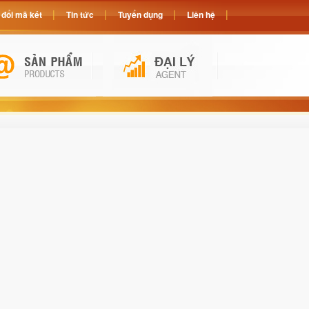
đổi mã két
Tin tức
Tuyển dụng
Liên hệ