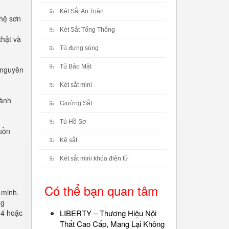
Két Sắt An Toàn
hệ sơn
Két Sắt Tổng Thống
thật và
Tủ đựng súng
Tủ Bảo Mật
 nguyên
Két sắt mini
hành
Giường Sắt
Tủ Hồ Sơ
guồn
Kệ sắt
Két sắt mini khóa điện tử
Có thể bạn quan tâm
 minh.
ng
04 hoặc
LIBERTY – Thương Hiệu Nội
Thất Cao Cấp, Mang Lại Không