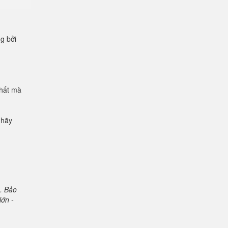
ng bởi
chất mà
 hãy
. Bảo
lớn -