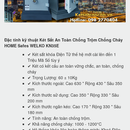
Đặc tính kỹ thuật Két Sắt An Toàn Chống Trộm Chống Cháy
HOME Safes WELKO KN35E
✔ Két sắt khóa Điện Tử thế hệ mới cài lên đến 1
Triệu Mã Số tùy ý
✔ Két có kết cấu an toàn vững chắc, an toàn, chống
cháy
✔ Trọng Lượng: 60 ± 10Kg
✔ Kích thước ngoài: Cao 630 * Rộng 430 * Sâu 350
mm
✔ Kích thước sử dụng: Cao 350 * Rộng 330 * Sâu
200 mm
✔ Kích thước ngăn kéo: Cao 170 * Rộng 330 * Sâu
180 mm
✔ Tính năng: An toàn chống trộm.
✔ Khả năng chống cháy: 1000 - 1200°C
✔ Hệ thống khóa liên hoàn thông minh: Khoá Điện