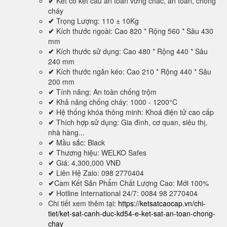
✔
Két có kết cấu an toàn vững chắc, an toàn, chống
cháy
✔
Trọng Lượng: 110 ± 10Kg
✔
Kích thước ngoài: Cao 820 * Rộng 560 * Sâu 430
mm
✔
Kích thước sử dụng: Cao 480 * Rộng 440 * Sâu
240 mm
✔
Kích thước ngăn kéo: Cao 210 * Rộng 440 * Sâu
200 mm
✔
Tính năng: An toàn chống trộm
✔
Khả năng chống cháy: 1000 - 1200°C
✔
Hệ thống khóa thông minh: Khoá điện tử cao cấp
✔
Thích hợp sử dụng: Gia đình, cơ quan, siêu thị,
nhà hàng...
✔
Mầu sắc: Black
✔
Thương hiệu: WELKO Safes
✔
Giá: 4,300,000 VNĐ
✔
Liên Hệ Zalo: 098 2770404
✔
Cam Kết Sản Phẩm Chất Lượng Cao: Mới 100%
✔
Hotline International 24/7: 0084 98 2770404
Chi tiết xem thêm tại:
https://ketsatcaocap.vn/chi-
tiet/ket-sat-canh-duc-kd54-e-ket-sat-an-toan-chong-
chay