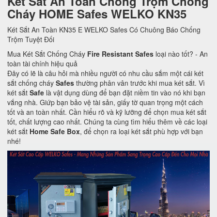
Két Sắt An Toàn Chống Trộm Chống
Cháy HOME Safes WELKO KN35
Két Sắt An Toàn KN35 E WELKO Safes Có Chuông Báo Chống
Trộm Tuyệt Đối
Mua Két Sắt Chống Cháy
Fire Resistant Safes
loại nào tốt? - An
toàn tài chính hiệu quả
Đây có lẽ là câu hỏi mà nhiều người có nhu cầu sắm một cái két
sắt chống cháy
Safes
thường phân vân trước khi mua két sắt. Vì
két sắt
Safe
là vật dụng dùng để bạn đặt niềm tin vào nó khi bạn
vắng nhà. Giứp bạn bảo vệ tài sản, giấy tờ quan trọng một cách
tốt và an toàn nhất. Cần hiểu rõ và kỹ lưỡng để chọn mua két sắt
tốt, chất lượng cao nhất. Chúng ta cùng tìm hiểu thêm về các loại
két sắt
Home Safe Box
, để chọn ra loại két sắt phù hợp với bạn
nhé!