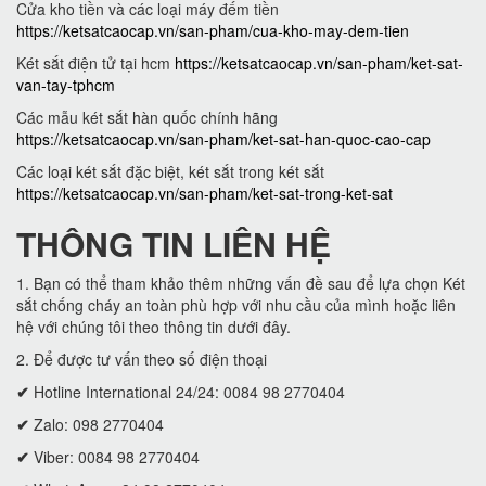
Cửa kho tiền và các loại máy đếm tiền
https://ketsatcaocap.vn/san-pham/cua-kho-may-dem-tien
Két sắt điện tử tại hcm
https://ketsatcaocap.vn/san-pham/ket-sat-
van-tay-tphcm
Các mẫu két sắt hàn quốc chính hãng
https://ketsatcaocap.vn/san-pham/ket-sat-han-quoc-cao-cap
Các loại két sắt đặc biệt, két sắt trong két sắt
https://ketsatcaocap.vn/san-pham/ket-sat-trong-ket-sat
THÔNG TIN LIÊN HỆ
1. Bạn có thể tham khảo thêm những vấn đề sau để lựa chọn Két
sắt chống cháy an toàn phù hợp với nhu cầu của mình hoặc liên
hệ với chúng tôi theo thông tin dưới đây.
2. Để được tư vấn theo số điện thoại
✔
Hotline International 24/24: 0084 98 2770404
✔
Zalo: 098 2770404
✔
Viber: 0084 98 2770404