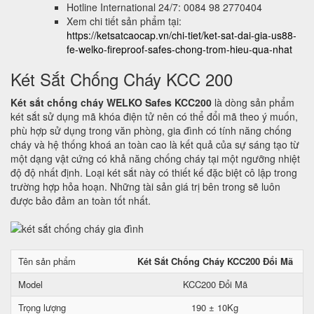
Hotline International 24/7: 0084 98 2770404
Xem chi tiết sản phẩm tại:
https://ketsatcaocap.vn/chi-tiet/ket-sat-dai-gia-us88-
fe-welko-fireproof-safes-chong-trom-hieu-qua-nhat
Két Sắt Chống Cháy KCC 200
Két sắt chống cháy WELKO Safes KCC200
là dòng sản phẩm
két sắt sử dụng mã khóa điện tử nên có thể đổi mã theo ý muốn,
phù hợp sử dụng trong văn phòng, gia đình có tính năng chống
cháy và hệ thống khoá an toàn cao là kết quả của sự sáng tạo từ
một dạng vật cứng có khả năng chống cháy tại một ngưỡng nhiệt
độ độ nhất định. Loại két sắt này có thiết kế đặc biệt cô lập trong
trường hợp hỏa hoạn. Những tài sản giá trị bên trong sẽ luôn
được bảo đảm an toàn tốt nhất.
Tên sản phẩm
Két Sắt Chống Cháy KCC200 Đổi Mã
Model
KCC200 Đổi Mã
Trọng lượng
190 ± 10Kg