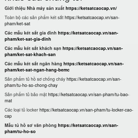
Giới thiệu Nhà máy sản xuất
https://ketsatcaocap.vn/
Toàn bộ các sản phẩm két sắt
https://ketsatcaocap.vn/san-
pham/ket-sat
Các mẫu két sắt gia đình
https://ketsatcaocap.vn/san-
pham/ket-sat-gia-dinh
Các mẫu két sắt khách sạn
https://ketsatcaocap.vn/san-
pham/ket-sat-khach-san
Các mẫu két sắt ngân hàng
https://ketsatcaocap.vn/san-
pham/ket-sat-ngan-hang-bemc
Sản phẩm tủ hồ sơ chống cháy
https://ketsatcaocap.vn/san-
pham/tu-ho-so-chong-chay
Sản phẩm tủ bảo mật
https://ketsatcaocap.vn/san-pham/tu-bao-
mat
Các loại tủ locker
https://ketsatcaocap.vn/san-pham/tu-locker-cao-
cap
Mẫu tủ hồ sơ văn phòng
https://ketsatcaocap.vn/san-
pham/tu-ho-so