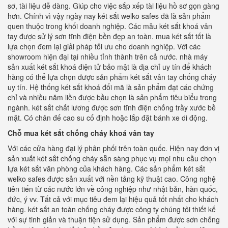
sơ, tài liệu dễ dàng. Giúp cho việc sắp xếp tài liệu hồ sơ gọn gàng
hơn. Chính vì vậy ngày nay két sắt welko safes đã là sản phẩm
quen thuộc trong khối doanh nghiệp. Các mẫu két sắt khoá vân
tay được sử lý sơn tĩnh điện bền đẹp an toàn. mua két sắt tốt là
lựa chọn đem lại giải pháp tối ưu cho doanh nghiệp. Với các
showroom hiện đại tại nhiều tỉnh thành trên cả nước. nhà máy
sản xuất két sắt khoá điện tử bảo mật là địa chỉ uy tín để khách
hàng có thể lựa chọn được sản phẩm két sắt vân tay chống cháy
uy tín. Hệ thống két sắt khoá đổi mã là sản phẩm đạt các chứng
chỉ và nhiều năm liền được bầu chọn là sản phẩm tiêu biểu trong
ngành. két sắt chất lương được sơn tĩnh điện chống trầy xước bề
mặt. Có chân đế cao su cố định hoặc lắp đặt bánh xe di động.
Chỗ mua két sắt chống cháy khoá vân tay
Với các cửa hàng đại lý phân phối trên toàn quốc. Hiện nay đơn vị
sản xuất két sắt chống cháy sẵn sàng phục vụ mọi nhu cầu chọn
lựa két sắt văn phòng của khách hàng. Các sản phẩm két sắt
welko safes được sản xuất với nền tảng kỹ thuật cao. Công nghệ
tiên tiến từ các nước lớn về công nghiệp như nhật bản, hàn quốc,
đức, ý vv. Tất cả với mục tiêu đem lại hiệu quả tốt nhất cho khách
hàng. két sắt an toàn chống cháy được công ty chúng tôi thiết kế
với sự tinh giản và thuận tiện sử dụng. Sản phẩm được sơn chống