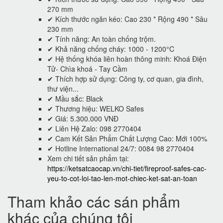
270 mm
✔ Kích thước ngăn kéo: Cao 230 * Rộng 490 * Sâu
230 mm
✔ Tính năng: An toàn chống trộm.
✔ Khả năng chống cháy: 1000 - 1200°C
✔ Hệ thống khóa liên hoàn thông minh: Khoá Điện
Tử- Chìa khoá - Tay Cầm
✔ Thích hợp sử dụng: Công ty, cơ quan, gia đình,
thư viện...
✔ Mầu sắc: Black
✔ Thương hiệu: WELKO Safes
✔ Giá: 5.300.000 VNĐ
✔ Liên Hệ Zalo: 098 2770404
✔ Cam Kết Sản Phẩm Chất Lượng Cao: Mới 100%
✔ Hotline International 24/7: 0084 98 2770404
Xem chi tiết sản phẩm tại:
https://ketsatcaocap.vn/chi-tiet/fireproof-safes-cac-
yeu-to-cot-loi-tao-len-mot-chiec-ket-sat-an-toan
Tham khảo các sán phẩm
khác của chúng tôi