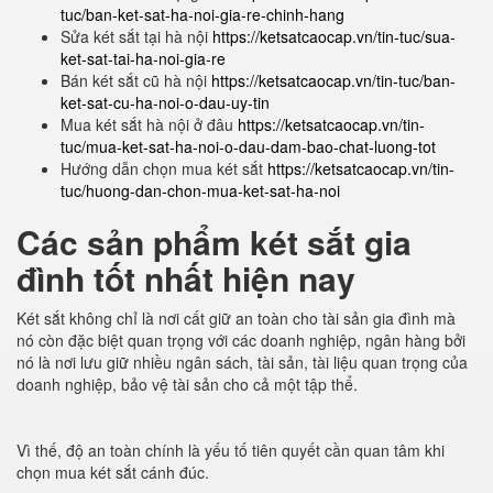
tuc/ban-ket-sat-ha-noi-gia-re-chinh-hang
Sửa két sắt tại hà nội
https://ketsatcaocap.vn/tin-tuc/sua-
ket-sat-tai-ha-noi-gia-re
Bán két sắt cũ hà nội
https://ketsatcaocap.vn/tin-tuc/ban-
ket-sat-cu-ha-noi-o-dau-uy-tin
Mua két sắt hà nội ở đâu
https://ketsatcaocap.vn/tin-
tuc/mua-ket-sat-ha-noi-o-dau-dam-bao-chat-luong-tot
Hướng dẫn chọn mua két sắt
https://ketsatcaocap.vn/tin-
tuc/huong-dan-chon-mua-ket-sat-ha-noi
Các sản phẩm két sắt gia
đình tốt nhất hiện nay
Két sắt không chỉ là nơi cất giữ an toàn cho tài sản gia đình mà
nó còn đặc biệt quan trọng với các doanh nghiệp, ngân hàng bởi
nó là nơi lưu giữ nhiều ngân sách, tài sản, tài liệu quan trọng của
doanh nghiệp, bảo vệ tài sản cho cả một tập thể.
Vì thế, độ an toàn chính là yếu tố tiên quyết cần quan tâm khi
chọn mua két sắt cánh đúc.