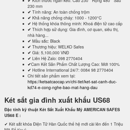
✔
Kích thước ngăn kéo: Cao 230 * Rộng 480 * Sâu
230 mm
✔
Tính năng: An toàn chống trộm
✔
Khả năng chống cháy: 1000 - 1200°C
✔
Hệ thống khóa thông minh: Khoá điện tử cao cấp
✔
Thích hợp sử dụng: Gia đình, cơ quan, siêu thị,
nhà hàng...
✔
Mầu sắc: Black
✔
Thương hiệu: WELKO Safes
✔
Giá: 5,100,000 VNĐ
✔
Liên Hệ Zalo: 098 2770404
✔
Cam Kết Sản Phẩm Chất Lượng Cao: Mới 100%
✔
Hotline International 24/7: 0084 98 2770404
Chi tiết sản phẩm xem tại:
https://ketsatcaocap.vn/chi-tiet/ket-sat-canh-duc-
kd74-e-cong-nghe-bao-mat-hang-dau
Két sắt gia đình xuất khẩu US68
Đặc tính kỹ thuật Két Sắt Xuất Khẩu Mỹ AMERICAN SAFES
US68 E
:
✔ Két sắt khóa Điện Tử Hàn Quốc thế hệ mới cài lên đến 1 Triệu
Mã Số tùy ý.