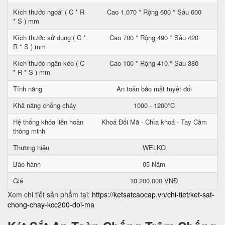
Kích thước ngoài ( C * R
Cao 1.070 * Rộng 600 * Sâu 600
* S ) mm
Kích thước sử dụng ( C *
Cao 700 * Rộng 490 * Sâu 420
R * S ) mm
Kích thước ngăn kéo ( C
Cao 100 * Rộng 410 * Sâu 380
* R * S ) mm
Tính năng
An toàn bảo mật tuyệt đối
Khả năng chống cháy
1000 - 1200°C
Hệ thống khóa liên hoàn
Khoá Đổi Mã - Chìa khoá - Tay Cầm
thông minh
Thương hiệu
WELKO
Bảo hành
05 Năm
Giá
10.200.000 VNĐ
Xem chi tiết sản phẩm tại:
https://ketsatcaocap.vn/chi-tiet/ket-sat-
chong-chay-kcc200-doi-ma