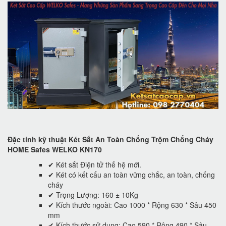
Đặc tính kỹ thuật Két Sắt An Toàn Chống Trộm Chống Cháy
HOME Safes WELKO KN170
✔ Két sắt Điện tử thế hệ mới.
✔ Két có kết cấu an toàn vững chắc, an toàn, chống
cháy
✔ Trọng Lượng: 160 ± 10Kg
✔ Kích thước ngoài: Cao 1000 * Rộng 630 * Sâu 450
mm
✔ Kích thước sử dụng: Cao 590 * Rộng 490 * Sâu