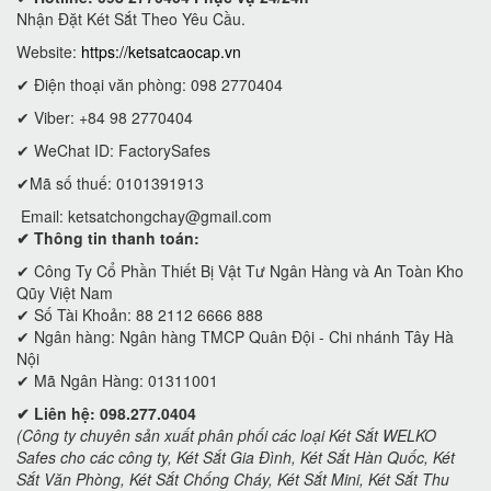
Nhận Đặt Két Sắt Theo Yêu Cầu.
Website:
https://ketsatcaocap.vn
✔ Điện thoại văn phòng: 098 2770404
✔ Viber: +84 98 2770404
✔ WeChat ID: FactorySafes
✔Mã số thuế: 0101391913
Email:
ketsatchongchay@gmail.com
✔ Thông tin thanh toán:
✔
Công Ty Cổ Phần Thiết Bị Vật Tư Ngân Hàng và An Toàn Kho
Qũy Việt Nam
✔ Số Tài Khoản: 88 2112 6666 888
✔ Ngân hàng: Ngân hàng TMCP Quân Đội - Chi nhánh Tây Hà
Nội
✔ Mã Ngân Hàng: 01311001
✔ Liên hệ: 098.277.0404
(Công ty chuyên sản xuất phân phối các loại Két Sắt WELKO
Safes cho các công ty, Két Sắt Gia Đình, Két Sắt Hàn Quốc, Két
Sắt Văn Phòng, Két Sắt Chống Cháy, Két Sắt Mini, Két Sắt Thu