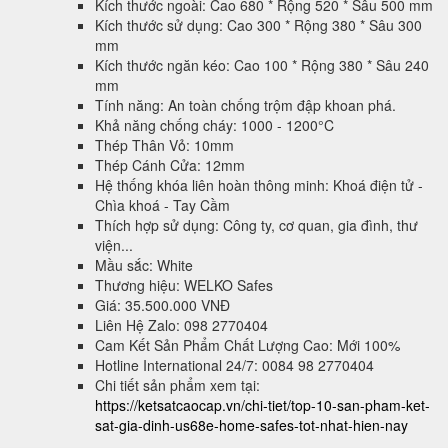
Kích thước ngoài: Cao 680 * Rộng 520 * Sâu 500 mm
Kích thước sử dụng: Cao 300 * Rộng 380 * Sâu 300
mm
Kích thước ngăn kéo: Cao 100 * Rộng 380 * Sâu 240
mm
Tính năng: An toàn chống trộm đập khoan phá.
Khả năng chống cháy: 1000 - 1200°C
Thép Thân Vỏ: 10mm
Thép Cánh Cửa: 12mm
Hệ thống khóa liên hoàn thông minh: Khoá điện tử -
Chìa khoá - Tay Cầm
Thích hợp sử dụng: Công ty, cơ quan, gia đình, thư
viện...
Mầu sắc: White
Thương hiệu: WELKO Safes
Giá: 35.500.000 VNĐ
Liên Hệ Zalo: 098 2770404
Cam Kết Sản Phẩm Chất Lượng Cao: Mới 100%
Hotline International 24/7: 0084 98 2770404
Chi tiết sản phẩm xem tại:
https://ketsatcaocap.vn/chi-tiet/top-10-san-pham-ket-
sat-gia-dinh-us68e-home-safes-tot-nhat-hien-nay