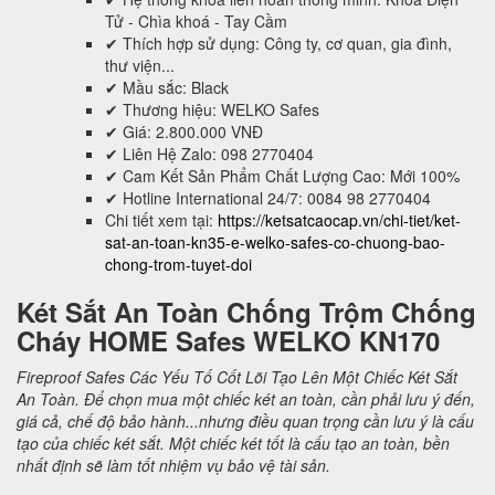
Tử - Chìa khoá - Tay Cầm
✔ Thích hợp sử dụng: Công ty, cơ quan, gia đình,
thư viện...
✔ Mầu sắc: Black
✔ Thương hiệu: WELKO Safes
✔ Giá: 2.800.000 VNĐ
✔ Liên Hệ Zalo: 098 2770404
✔ Cam Kết Sản Phẩm Chất Lượng Cao: Mới 100%
✔ Hotline International 24/7: 0084 98 2770404
Chi tiết xem tại:
https://ketsatcaocap.vn/chi-tiet/ket-
sat-an-toan-kn35-e-welko-safes-co-chuong-bao-
chong-trom-tuyet-doi
Két Sắt An Toàn Chống Trộm Chống
Cháy HOME Safes WELKO KN170
Fireproof Safes Các Yếu Tố Cốt Lõi Tạo Lên Một Chiếc Két Sắt
An Toàn. Để chọn mua một chiếc két an toàn, cần phải lưu ý đến,
giá cả, chế độ bảo hành...nhưng điều quan trọng cần lưu ý là cấu
tạo của chiếc két sắt. Một chiếc két tốt là cấu tạo an toàn, bền
nhất định sẽ làm tốt nhiệm vụ bảo vệ tài sản.