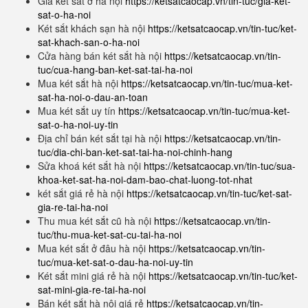
Giá két sắt ở hà nội
https://ketsatcaocap.vn/tin-tuc/gia-ket-
sat-o-ha-noi
Két sắt khách sạn hà nội
https://ketsatcaocap.vn/tin-tuc/ket-
sat-khach-san-o-ha-noi
Cửa hàng bán két sắt hà nội
https://ketsatcaocap.vn/tin-
tuc/cua-hang-ban-ket-sat-tai-ha-noi
Mua két sắt hà nội
https://ketsatcaocap.vn/tin-tuc/mua-ket-
sat-ha-noi-o-dau-an-toan
Mua két sắt uy tín
https://ketsatcaocap.vn/tin-tuc/mua-ket-
sat-o-ha-noi-uy-tin
Địa chỉ bán két sắt tại hà nội
https://ketsatcaocap.vn/tin-
tuc/dia-chi-ban-ket-sat-tai-ha-noi-chinh-hang
Sửa khoá két sắt hà nội
https://ketsatcaocap.vn/tin-tuc/sua-
khoa-ket-sat-ha-noi-dam-bao-chat-luong-tot-nhat
két sắt giá rẻ hà nội
https://ketsatcaocap.vn/tin-tuc/ket-sat-
gia-re-tai-ha-noi
Thu mua két sắt cũ hà nội
https://ketsatcaocap.vn/tin-
tuc/thu-mua-ket-sat-cu-tai-ha-noi
Mua két sắt ở đâu hà nội
https://ketsatcaocap.vn/tin-
tuc/mua-ket-sat-o-dau-ha-noi-uy-tin
Két sắt mini giá rẻ hà nội
https://ketsatcaocap.vn/tin-tuc/ket-
sat-mini-gia-re-tai-ha-noi
Bán két sắt hà nội giá rẻ
https://ketsatcaocap.vn/tin-