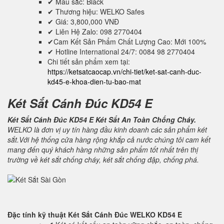
✔ Mầu sắc: Black
✔ Thương hiệu: WELKO Safes
✔ Giá: 3,800,000 VNĐ
✔ Liên Hệ Zalo: 098 2770404
✔Cam Kết Sản Phẩm Chất Lượng Cao: Mới 100%
✔ Hotline International 24/7: 0084 98 2770404
Chi tiết sản phẩm xem tại:
https://ketsatcaocap.vn/chi-tiet/ket-sat-canh-duc-
kd45-e-khoa-dien-tu-bao-mat
Két Sắt Cánh Đúc KD54 E
Két Sắt Cánh Đúc KD54 E Két Sắt An Toàn Chống Cháy.
WELKO là đơn vị uy tín hàng đầu kinh doanh các sản phẩm két
sắt.Với hệ thống cửa hàng rộng khắp cả nước chúng tôi cam kết
mang đến quý khách hàng những sản phẩm tốt nhất trên thị
trường về két sắt chống cháy, két sắt chống đập, chống phá.
Đặc tính kỹ thuật
Két Sắt Cánh Đúc WELKO KD54 E