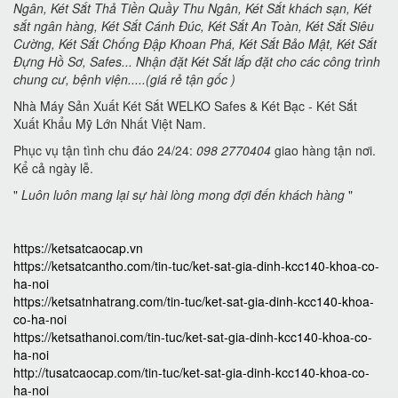
Ngân, Két Sắt Thả Tiền Quầy Thu Ngân, Két Sắt khách sạn, Két
sắt ngân hàng, Két Sắt Cánh Đúc, Két Sắt An Toàn, Két Sắt Siêu
Cường, Két Sắt Chống Đập Khoan Phá, Két Sắt Bảo Mật, Két Sắt
Đựng Hồ Sơ, Safes... Nhận đặt Két Sắt lắp đặt cho các công trình
chung cư, bệnh viện.....(giá rẻ tận gốc )
Nhà Máy Sản Xuất Két Sắt WELKO Safes & Két Bạc - Két Sắt
Xuất Khẩu Mỹ Lớn Nhất Việt Nam.
Phục vụ tận tình chu đáo 24/24:
098 2770404
giao hàng tận nơi.
Kể cả ngày lễ.
"
Luôn luôn mang lại sự hài lòng mong đợi đến khách hàng
"
https://ketsatcaocap.vn
https://ketsatcantho.com/tin-tuc/ket-sat-gia-dinh-kcc140-khoa-co-
ha-noi
https://ketsatnhatrang.com/tin-tuc/ket-sat-gia-dinh-kcc140-khoa-
co-ha-noi
https://ketsathanoi.com/tin-tuc/ket-sat-gia-dinh-kcc140-khoa-co-
ha-noi
http://tusatcaocap.com/tin-tuc/ket-sat-gia-dinh-kcc140-khoa-co-
ha-noi