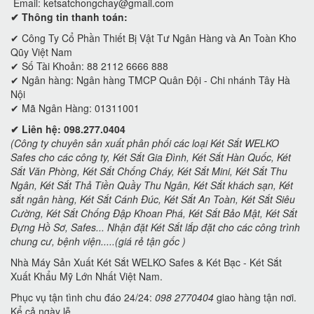
Email:
ketsatchongchay@gmail.com
✔ Thông tin thanh toán:
✔
Công Ty Cổ Phần Thiết Bị Vật Tư Ngân Hàng và An Toàn Kho
Qũy Việt Nam
✔ Số Tài Khoản: 88 2112 6666 888
✔ Ngân hàng: Ngân hàng TMCP Quân Đội - Chi nhánh Tây Hà
Nội
✔ Mã Ngân Hàng: 01311001
✔ Liên hệ: 098.277.0404
(Công ty chuyên sản xuất phân phối các loại Két Sắt WELKO
Safes cho các công ty, Két Sắt Gia Đình, Két Sắt Hàn Quốc, Két
Sắt Văn Phòng, Két Sắt Chống Cháy, Két Sắt Mini, Két Sắt Thu
Ngân, Két Sắt Thả Tiền Quầy Thu Ngân, Két Sắt khách sạn, Két
sắt ngân hàng, Két Sắt Cánh Đúc, Két Sắt An Toàn, Két Sắt Siêu
Cường, Két Sắt Chống Đập Khoan Phá, Két Sắt Bảo Mật, Két Sắt
Đựng Hồ Sơ, Safes... Nhận đặt Két Sắt lắp đặt cho các công trình
chung cư, bệnh viện.....(giá rẻ tận gốc )
Nhà Máy Sản Xuất Két Sắt WELKO Safes & Két Bạc - Két Sắt
Xuất Khẩu Mỹ Lớn Nhất Việt Nam.
Phục vụ tận tình chu đáo 24/24:
098 2770404
giao hàng tận nơi.
Kể cả ngày lễ.