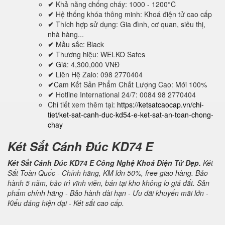
✔
Khả năng chống cháy: 1000 - 1200°C
✔
Hệ thống khóa thông minh: Khoá điện tử cao cấp
✔
Thích hợp sử dụng: Gia đình, cơ quan, siêu thị,
nhà hàng...
✔
Mầu sắc: Black
✔
Thương hiệu: WELKO Safes
✔
Giá: 4,300,000 VNĐ
✔
Liên Hệ Zalo: 098 2770404
✔
Cam Kết Sản Phẩm Chất Lượng Cao: Mới 100%
✔
Hotline International 24/7: 0084 98 2770404
Chi tiết xem thêm tại:
https://ketsatcaocap.vn/chi-
tiet/ket-sat-canh-duc-kd54-e-ket-sat-an-toan-chong-
chay
Két Sắt Cánh Đúc KD74 E
Két Sắt Cánh Đúc KD74 E Công Nghệ Khoá Điện Tử Đẹp.
Két
Sắt Toàn Quốc - Chính hãng, KM lớn 50%, free giao hàng. Bảo
hành 5 năm, bảo trì vĩnh viễn, bán tại kho không lo giá đắt. Sản
phẩm chính hãng - Bảo hành dài hạn - Ưu đãi khuyến mãi lớn -
Kiểu dáng hiện đại - Két sắt cao cấp.