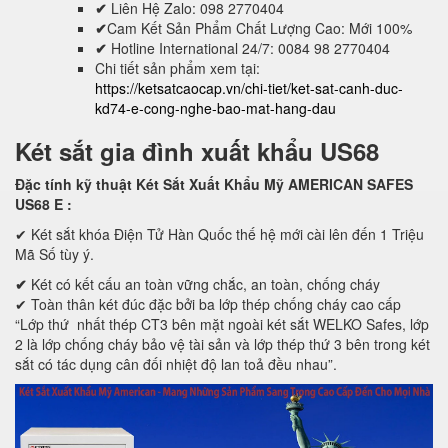
✔
Liên Hệ Zalo: 098 2770404
✔
Cam Kết Sản Phẩm Chất Lượng Cao: Mới 100%
✔
Hotline International 24/7: 0084 98 2770404
Chi tiết sản phẩm xem tại:
https://ketsatcaocap.vn/chi-tiet/ket-sat-canh-duc-
kd74-e-cong-nghe-bao-mat-hang-dau
Két sắt gia đình xuất khẩu US68
Đặc tính kỹ thuật Két Sắt Xuất Khẩu Mỹ AMERICAN SAFES
US68 E
:
✔ Két sắt khóa Điện Tử Hàn Quốc thế hệ mới cài lên đến 1 Triệu
Mã Số tùy ý.
✔
Két có kết cấu an toàn vững chắc, an toàn, chống cháy
✔ Toàn thân két đúc đặc bởi ba lớp thép chống cháy cao cấp
“Lớp thứ nhất thép CT3 bên mặt ngoài két sắt WELKO Safes, lớp
2 là lớp chống cháy bảo vệ tài sản và lớp thép thứ 3 bên trong két
sắt có tác dụng cân đối nhiệt độ lan toả đều nhau”.