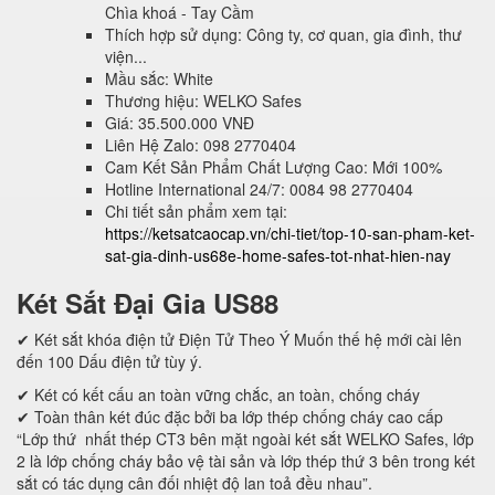
Chìa khoá - Tay Cầm
Thích hợp sử dụng: Công ty, cơ quan, gia đình, thư
viện...
Mầu sắc: White
Thương hiệu: WELKO Safes
Giá: 35.500.000 VNĐ
Liên Hệ Zalo: 098 2770404
Cam Kết Sản Phẩm Chất Lượng Cao: Mới 100%
Hotline International 24/7: 0084 98 2770404
Chi tiết sản phẩm xem tại:
https://ketsatcaocap.vn/chi-tiet/top-10-san-pham-ket-
sat-gia-dinh-us68e-home-safes-tot-nhat-hien-nay
Két Sắt Đại Gia US88
✔ Két sắt khóa điện tử Điện Tử Theo Ý Muốn thế hệ mới cài lên
đến 100 Dấu điện tử tùy ý.
✔ Két có kết cấu an toàn vững chắc, an toàn, chống cháy
✔ Toàn thân két đúc đặc bởi ba lớp thép chống cháy cao cấp
“Lớp thứ nhất thép CT3 bên mặt ngoài két sắt WELKO Safes, lớp
2 là lớp chống cháy bảo vệ tài sản và lớp thép thứ 3 bên trong két
sắt có tác dụng cân đối nhiệt độ lan toả đều nhau”.