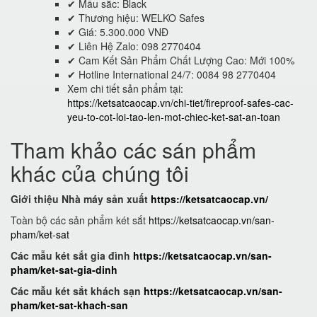
✔ Mầu sắc: Black
✔ Thương hiệu: WELKO Safes
✔ Giá: 5.300.000 VNĐ
✔ Liên Hệ Zalo: 098 2770404
✔ Cam Kết Sản Phẩm Chất Lượng Cao: Mới 100%
✔ Hotline International 24/7: 0084 98 2770404
Xem chi tiết sản phẩm tại:
https://ketsatcaocap.vn/chi-tiet/fireproof-safes-cac-
yeu-to-cot-loi-tao-len-mot-chiec-ket-sat-an-toan
Tham khảo các sán phẩm
khác của chúng tôi
Giới thiệu Nhà máy sản xuất
https://ketsatcaocap.vn/
Toàn bộ các sản phẩm két sắt
https://ketsatcaocap.vn/san-
pham/ket-sat
Các mẫu két sắt gia đình
https://ketsatcaocap.vn/san-
pham/ket-sat-gia-dinh
Các mẫu két sắt khách sạn
https://ketsatcaocap.vn/san-
pham/ket-sat-khach-san