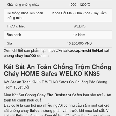
Khả năng chống cháy
1000 - 1200°C
Hệ thống khóa liên hoàn
Khoá Đổi Mã - Chìa khoá - Tay Cầm
thông minh
Thương hiệu
WELKO
Bảo hành
05 Năm
Giá
10.200.000 VNĐ
Xem chi tiết sản phẩm tại:
https://ketsatcaocap.vn/chi-tiet/ket-sat-
chong-chay-kcc200-doi-ma
Két Sắt An Toàn Chống Trộm Chống
Cháy HOME Safes WELKO KN35
Két Sắt An Toàn KN35 E WELKO Safes Có Chuông Báo Chống
Trộm Tuyệt Đối
Mua Két Sắt Chống Cháy
Fire Resistant Safes
loại nào tốt? - An
toàn tài chính hiệu quả
Đây có lẽ là câu hỏi mà nhiều người có nhu cầu sắm một cái két
sắt chống cháy
Safes
thường phân vân trước khi mua két sắt. Vì
két sắt
Safe
là vật dụng dùng để bạn đặt niềm tin vào nó khi bạn