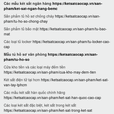
Các mẫu két sắt ngân hàng
https://ketsatcaocap.vn/san-
pham/ket-sat-ngan-hang-bemc
Sản phẩm tủ hồ sơ chống cháy
https://ketsatcaocap.vn/san-
pham/tu-ho-so-chong-chay
Sản phẩm tủ bảo mật
https://ketsatcaocap.vn/san-pham/tu-bao-
mat
Các loại tủ locker
https://ketsatcaocap.vn/san-pham/tu-locker-cao-
cap
Mẫu tủ hồ sơ văn phòng
https://ketsatcaocap.vn/san-
pham/tu-ho-so
Cửa kho tiền và các loại máy đếm tiền
https://ketsatcaocap.vn/san-pham/cua-kho-may-dem-tien
Két sắt điện tử tại hcm
https://ketsatcaocap.vn/san-pham/ket-sat-
van-tay-tphcm
Các mẫu két sắt hàn quốc chính hãng
https://ketsatcaocap.vn/san-pham/ket-sat-han-quoc-cao-cap
Các loại két sắt đặc biệt, két sắt trong két sắt
https://ketsatcaocap.vn/san-pham/ket-sat-trong-ket-sat