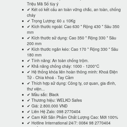
Triệu Mã Số tùy ý
✔ Két có kết cấu an toàn vững chắc, an toàn, chống
cháy
✔ Trọng Lượng: 60 ± 10Kg
✔ Kích thước ngoài: Cao 630 * Rộng 430 * Sâu 350
mm
✔ Kích thước sử dụng: Cao 350 * Rộng 330 * Sâu
200 mm
✔ Kích thước ngăn kéo: Cao 170 * Rộng 330 * Sâu
180 mm
✔ Tính năng: An toàn chống trộm.
✔ Khả năng chống cháy: 1000 - 1200°C
✔ Hệ thống khóa liên hoàn thông minh: Khoá Điện
Tử - Chìa khoá - Tay Cầm
✔ Thích hợp sử dụng: Công ty, cơ quan, gia đình,
thư viện...
✔ Mầu sắc: Black
✔ Thương hiệu: WELKO Safes
✔ Giá: 2.800.000 VNĐ
✔ Liên Hệ Zalo: 098 2770404
✔ Cam Kết Sản Phẩm Chất Lượng Cao: Mới 100%
✔ Hotline International 24/7: 0084 98 2770404