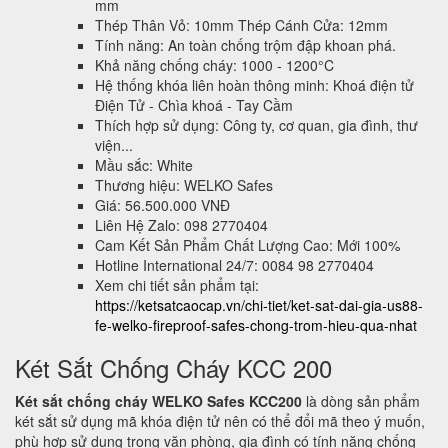
mm
Thép Thân Vỏ: 10mm Thép Cánh Cửa: 12mm
Tính năng: An toàn chống trộm đập khoan phá.
Khả năng chống cháy: 1000 - 1200°C
Hệ thống khóa liên hoàn thông minh: Khoá điện tử
Điện Tử - Chìa khoá - Tay Cầm
Thích hợp sử dụng: Công ty, cơ quan, gia đình, thư
viện...
Mầu sắc: White
Thương hiệu: WELKO Safes
Giá: 56.500.000 VNĐ
Liên Hệ Zalo: 098 2770404
Cam Kết Sản Phẩm Chất Lượng Cao: Mới 100%
Hotline International 24/7: 0084 98 2770404
Xem chi tiết sản phẩm tại:
https://ketsatcaocap.vn/chi-tiet/ket-sat-dai-gia-us88-
fe-welko-fireproof-safes-chong-trom-hieu-qua-nhat
Két Sắt Chống Cháy KCC 200
Két sắt chống cháy WELKO Safes KCC200
là dòng sản phẩm
két sắt sử dụng mã khóa điện tử nên có thể đổi mã theo ý muốn,
phù hợp sử dụng trong văn phòng, gia đình có tính năng chống