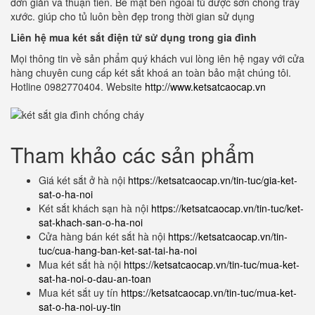
đơn giản và thuận tiên. Bề mặt bên ngoài tủ được sơn chống trầy
xước. giúp cho tủ luôn bền đẹp trong thời gian sử dụng
Liên hệ mua két sắt điện tử sử dụng trong gia đình
Mọi thông tin về sản phẩm quý khách vui lòng iên hệ ngay với cửa
hàng chuyên cung cấp két sắt khoá an toàn bảo mật chúng tôi.
Hotline 0982770404. Website
http://www.ketsatcaocap.vn
Tham khảo các sản phẩm
Giá két sắt ở hà nội
https://ketsatcaocap.vn/tin-tuc/gia-ket-
sat-o-ha-noi
Két sắt khách sạn hà nội
https://ketsatcaocap.vn/tin-tuc/ket-
sat-khach-san-o-ha-noi
Cửa hàng bán két sắt hà nội
https://ketsatcaocap.vn/tin-
tuc/cua-hang-ban-ket-sat-tai-ha-noi
Mua két sắt hà nội
https://ketsatcaocap.vn/tin-tuc/mua-ket-
sat-ha-noi-o-dau-an-toan
Mua két sắt uy tín
https://ketsatcaocap.vn/tin-tuc/mua-ket-
sat-o-ha-noi-uy-tin