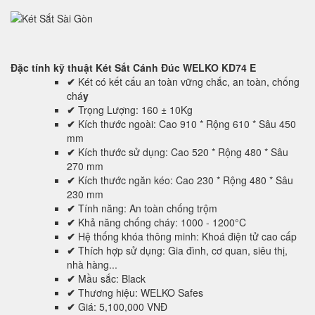
Đặc tính kỹ thuật
Két Sắt Cánh Đúc WELKO KD74 E
✔
Két có kết cấu an toàn vững chắc, an toàn, chống
chá
y
✔
Trọng Lượng: 160 ± 10Kg
✔
Kích thước ngoài: Cao 910 * Rộng 610 * Sâu 450
mm
✔
Kích thước sử dụng: Cao 520 * Rộng 480 * Sâu
270 mm
✔
Kích thước ngăn kéo: Cao 230 * Rộng 480 * Sâu
230 mm
✔
Tính năng: An toàn chống trộm
✔
Khả năng chống cháy: 1000 - 1200°C
✔
Hệ thống khóa thông minh: Khoá điện tử cao cấp
✔
Thích hợp sử dụng: Gia đình, cơ quan, siêu thị,
nhà hàng...
✔
Mầu sắc: Black
✔
Thương hiệu: WELKO Safes
✔
Giá: 5,100,000 VNĐ