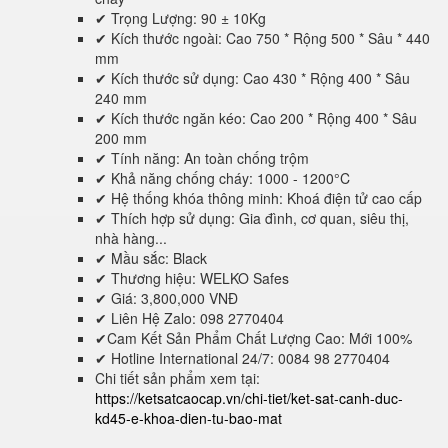
✔ Trọng Lượng: 90 ± 10Kg
✔ Kích thước ngoài: Cao 750 * Rộng 500 * Sâu * 440
mm
✔ Kích thước sử dụng: Cao 430 * Rộng 400 * Sâu
240 mm
✔ Kích thước ngăn kéo: Cao 200 * Rộng 400 * Sâu
200 mm
✔ Tính năng: An toàn chống trộm
✔ Khả năng chống cháy: 1000 - 1200°C
✔ Hệ thống khóa thông minh: Khoá điện tử cao cấp
✔ Thích hợp sử dụng: Gia đình, cơ quan, siêu thị,
nhà hàng...
✔ Mầu sắc: Black
✔ Thương hiệu: WELKO Safes
✔ Giá: 3,800,000 VNĐ
✔ Liên Hệ Zalo: 098 2770404
✔Cam Kết Sản Phẩm Chất Lượng Cao: Mới 100%
✔ Hotline International 24/7: 0084 98 2770404
Chi tiết sản phẩm xem tại:
https://ketsatcaocap.vn/chi-tiet/ket-sat-canh-duc-
kd45-e-khoa-dien-tu-bao-mat