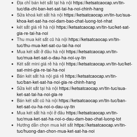
Địa chỉ bán két sắt tại hà nội
https://ketsatcaocap.vn/tin-
tuc/dia-chi-ban-ket-sat-tai-ha-noi-chinh-hang
Sửa khoá két sắt hà nội
https://ketsatcaocap.vn/tin-tuc/sua-
khoa-ket-sat-ha-noi-dam-bao-chat-luong-tot-nhat
két sắt giá rẻ hà nội
https://ketsatcaocap.vn/tin-tuc/ket-sat-
gia-re-tai-ha-noi
Thu mua két sắt cũ hà nội
https://ketsatcaocap.vn/tin-
tuc/thu-mua-ket-sat-cu-tai-ha-noi
Mua két sắt ở đâu hà nội
https://ketsatcaocap.vn/tin-
tuc/mua-ket-sat-o-dau-ha-noi-uy-tin
Két sắt mini giá rẻ hà nội
https://ketsatcaocap.vn/tin-tuc/ket-
sat-mini-gia-re-tai-ha-noi
Bán két sắt hà nội giá rẻ
https://ketsatcaocap.vn/tin-
tuc/ban-ket-sat-ha-noi-gia-re-chinh-hang
Sửa két sắt tại hà nội
https://ketsatcaocap.vn/tin-tuc/sua-
ket-sat-tai-ha-noi-gia-re
Bán két sắt cũ hà nội
https://ketsatcaocap.vn/tin-tuc/ban-
ket-sat-cu-ha-noi-o-dau-uy-tin
Mua két sắt hà nội ở đâu
https://ketsatcaocap.vn/tin-
tuc/mua-ket-sat-ha-noi-o-dau-dam-bao-chat-luong-tot
Hướng dẫn chọn mua két sắt
https://ketsatcaocap.vn/tin-
tuc/huong-dan-chon-mua-ket-sat-ha-noi