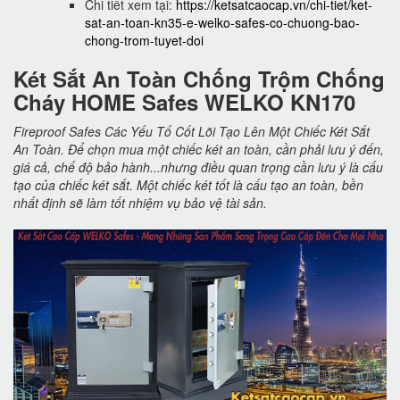
Chi tiết xem tại:
https://ketsatcaocap.vn/chi-tiet/ket-
sat-an-toan-kn35-e-welko-safes-co-chuong-bao-
chong-trom-tuyet-doi
Két Sắt An Toàn Chống Trộm Chống
Cháy HOME Safes WELKO KN170
Fireproof Safes Các Yếu Tố Cốt Lõi Tạo Lên Một Chiếc Két Sắt
An Toàn. Để chọn mua một chiếc két an toàn, cần phải lưu ý đến,
giá cả, chế độ bảo hành...nhưng điều quan trọng cần lưu ý là cấu
tạo của chiếc két sắt. Một chiếc két tốt là cấu tạo an toàn, bền
nhất định sẽ làm tốt nhiệm vụ bảo vệ tài sản.