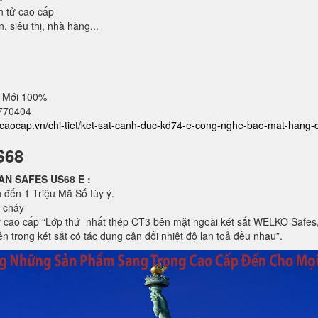
n tử cao cấp
 siêu thị, nhà hàng...
 Mới 100%
2770404
atcaocap.vn/chi-tiet/ket-sat-canh-duc-kd74-e-cong-nghe-bao-mat-hang-
S68
ICAN SAFES US68 E
:
 đến 1 Triệu Mã Số tùy ý.
 cháy
 cao cấp “Lớp thứ nhất thép CT3 bên mặt ngoài két sắt WELKO Safes, 
 3 bên trong két sắt có tác dụng cân đối nhiệt độ lan toả đều nhau”.