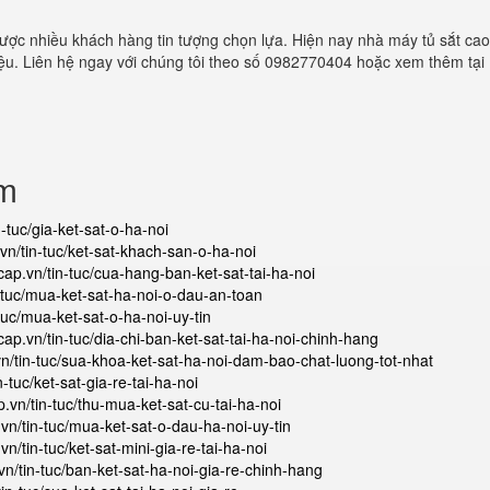
ược nhiều khách hàng tin tượng chọn lựa. Hiện nay nhà máy tủ sắt cao
liệu. Liên hệ ngay với chúng tôi theo số 0982770404 hoặc xem thêm tại
ẩm
n-tuc/gia-ket-sat-o-ha-noi
.vn/tin-tuc/ket-sat-khach-san-o-ha-noi
cap.vn/tin-tuc/cua-hang-ban-ket-sat-tai-ha-noi
n-tuc/mua-ket-sat-ha-noi-o-dau-an-toan
-tuc/mua-ket-sat-o-ha-noi-uy-tin
cap.vn/tin-tuc/dia-chi-ban-ket-sat-tai-ha-noi-chinh-hang
vn/tin-tuc/sua-khoa-ket-sat-ha-noi-dam-bao-chat-luong-tot-nhat
n-tuc/ket-sat-gia-re-tai-ha-noi
p.vn/tin-tuc/thu-mua-ket-sat-cu-tai-ha-noi
.vn/tin-tuc/mua-ket-sat-o-dau-ha-noi-uy-tin
vn/tin-tuc/ket-sat-mini-gia-re-tai-ha-noi
vn/tin-tuc/ban-ket-sat-ha-noi-gia-re-chinh-hang