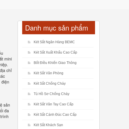
Danh mục sản phẩm
Két Sắt Ngân Hàng BEMC
ếu
Két Sắt Xuất Khẩu Cao Cấp
ắt mini
Bốt Điều Khiển Giao Thông
hiệp.
địa chỉ
Két Sắt Văn Phòng
các
 điện
Két Sắt Chống Cháy
Tủ Hồ Sơ Chống Cháy
hệ sản
Két Sắt Vân Tay Cao Cấp
ối đa
Két Sắt Cánh Đúc Cao Cấp
trình
Két Sắt Khách Sạn