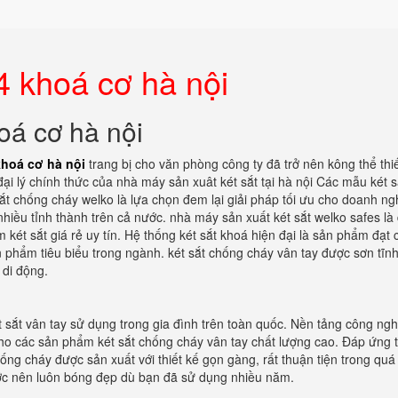
4 khoá cơ hà nội
oá cơ hà nội
khoá cơ hà nội
trang bị cho văn phòng công ty đã trở nên kông thể thi
ại lý chính thức của nhà máy sản xuât két sắt tại hà nội Các mẫu két s
ắt chống cháy welko là lựa chọn đem lại giải pháp tối ưu cho doanh ng
 nhiều tỉnh thành trên cả nước. nhà máy sản xuất két sắt welko safes là 
két sắt giá rẻ uy tín. Hệ thống két sắt khoá hiện đại là sản phẩm đạt 
phẩm tiêu biểu trong ngành. két sắt chống cháy vân tay được sơn tĩnh
 di động.
t sắt vân tay sử dụng trong gia đình trên toàn quốc. Nền tảng công ng
cho các sản phẩm két sắt chống cháy vân tay chất lượng cao. Đáp ứng t
ng cháy được sản xuất với thiết kế gọn gàng, rất thuận tiện trong quá 
ớc nên luôn bóng đẹp dù bạn đã sử dụng nhiều năm.