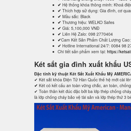
✔
Hệ thống khóa thông minh: Khoá điệ
✔
Thích hợp sử dụng: Gia đình, cơ quan,
✔
Mầu sắc: Black
✔
Thương hiệu: WELKO Safes
✔
Giá: 5,100,000 VNĐ
✔
Liên Hệ Zalo: 098 2770404
✔
Cam Kết Sản Phẩm Chất Lượng Cao:
✔
Hotline International 24/7: 0084 98 
Chi tiết sản phẩm xem tại:
https://kets
Két sắt gia đình xuất khẩu U
Đặc tính kỹ thuật Két Sắt Xuất Khẩu Mỹ AMER
✔ Két sắt khóa Điện Tử Hàn Quốc thế hệ mới cài lên
✔
Két có kết cấu an toàn vững chắc, an toàn, chống
✔ Toàn thân két đúc đặc bởi ba lớp thép chống cháy
là lớp chống cháy bảo vệ tài sản và lớp thép thứ