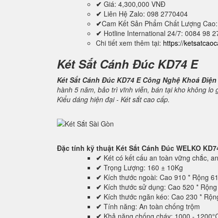
✔
Giá: 4,300,000 VNĐ
✔
Liên Hệ Zalo: 098 2770404
✔
Cam Kết Sản Phẩm Chất Lượng Cao:
✔
Hotline International 24/7: 0084 98 
Chi tiết xem thêm tại:
https://ketsatcao
Két Sắt Cánh Đúc KD74 E
Két Sắt Cánh Đúc KD74 E Công Nghệ Khoá Điện
hành 5 năm, bảo trì vĩnh viễn, bán tại kho không lo
Kiểu dáng hiện đại - Két sắt cao cấp.
Đặc tính kỹ thuật
Két Sắt Cánh Đúc WELKO KD7
✔
Két có kết cấu an toàn vững chắc, an 
✔
Trọng Lượng: 160 ± 10Kg
✔
Kích thước ngoài: Cao 910 * Rộng 6
✔
Kích thước sử dụng: Cao 520 * Rộn
✔
Kích thước ngăn kéo: Cao 230 * Rộ
✔
Tính năng: An toàn chống trộm
✔
Khả năng chống cháy: 1000 - 1200°