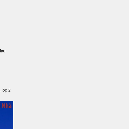
dau
lớp 2