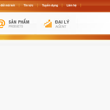
đổi mã két
Tin tức
Tuyển dụng
Liên hệ