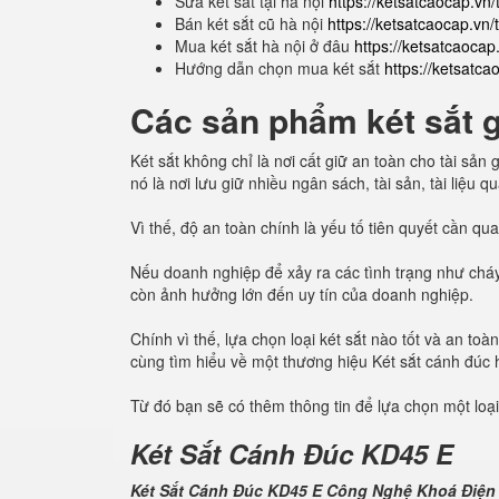
Sửa két sắt tại hà nội
https://ketsatcaocap.vn/t
Bán két sắt cũ hà nội
https://ketsatcaocap.vn/
Mua két sắt hà nội ở đâu
https://ketsatcaocap
Hướng dẫn chọn mua két sắt
https://ketsatc
Các sản phẩm két sắt gi
Két sắt không chỉ là nơi cất giữ an toàn cho tài sả
nó là nơi lưu giữ nhiều ngân sách, tài sản, tài liệu 
Vì thế, độ an toàn chính là yếu tố tiên quyết cần q
Nếu doanh nghiệp để xảy ra các tình trạng như cháy
còn ảnh hưởng lớn đến uy tín của doanh nghiệp.
Chính vì thế, lựa chọn loại két sắt nào tốt và an t
cùng tìm hiểu về một thương hiệu Két sắt cánh đúc
Từ đó bạn sẽ có thêm thông tin để lựa chọn một loại
Két Sắt Cánh Đúc KD45 E
Két Sắt Cánh Đúc KD45 E Công Nghệ Khoá Điện