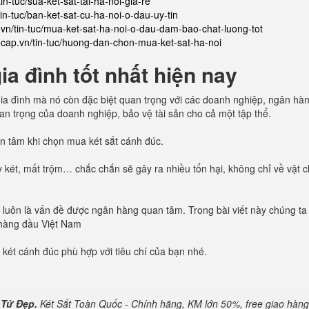
in-tuc/sua-ket-sat-tai-ha-noi-gia-re
tin-tuc/ban-ket-sat-cu-ha-noi-o-dau-uy-tin
.vn/tin-tuc/mua-ket-sat-ha-noi-o-dau-dam-bao-chat-luong-tot
aocap.vn/tin-tuc/huong-dan-chon-mua-ket-sat-ha-noi
a đình tốt nhất hiện nay
n gia đình mà nó còn đặc biệt quan trọng với các doanh nghiệp, ngân hà
quan trọng của doanh nghiệp, bảo vệ tài sản cho cả một tập thể.
uan tâm khi chọn mua két sắt cánh đúc.
 két, mất trộm… chắc chắn sẽ gây ra nhiều tổn hại, không chỉ về vật 
oàn luôn là vấn đề được ngân hàng quan tâm. Trong bài viết này chúng ta
 hàng đầu Việt Nam
 két cánh đúc phù hợp với tiêu chí của bạn nhé.
 Tử Đẹp.
Két Sắt Toàn Quốc - Chính hãng, KM lớn 50%, free giao hàng