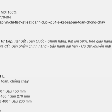
 Mới 100%
2770404
cap.vn/chi-tiet/ket-sat-canh-duc-kd54-e-ket-sat-an-toan-chong-chay
 Tử Đẹp.
Két Sắt Toàn Quốc - Chính hãng, KM lớn 50%, free giao hàng
 giá đắt. Sản phẩm chính hãng - Bảo hành dài hạn - Ưu đãi khuyến mãi 
4 E
toàn, chống chá
y
10 * Sâu 450 mm
g 480 * Sâu 270 mm
ng 480 * Sâu 230 mm
C