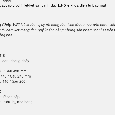
2770404
atcaocap.vn/chi-tiet/ket-sat-canh-duc-kd45-e-khoa-dien-tu-bao-mat
g Cháy.
WELKO là đơn vị uy tín hàng đầu kinh doanh các sản phẩm ké
 tôi cam kết mang đến quý khách hàng những sản phẩm tốt nhất trên t
hống phá.
4 E
toàn, chống cháy
60 * Sâu 430 mm
g 440 * Sâu 240 mm
ng 440 * Sâu 200 mm
C
n tử cao cấp
 siêu thị, nhà hàng...