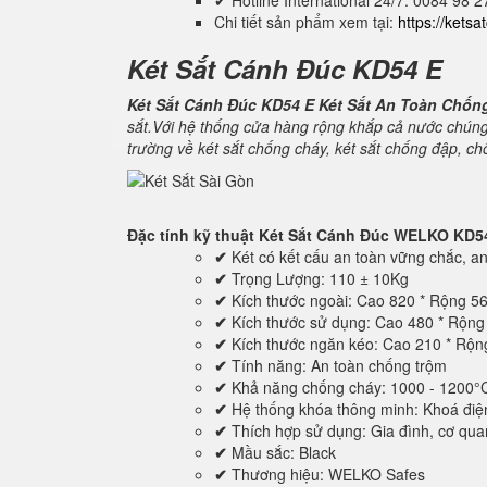
✔ Hotline International 24/7: 0084 98 
Chi tiết sản phẩm xem tại:
https://kets
Két Sắt Cánh Đúc KD54 E
Két Sắt Cánh Đúc KD54 E Két Sắt An Toàn Chốn
sắt.Với hệ thống cửa hàng rộng khắp cả nước chúng
trường về két sắt chống cháy, két sắt chống đập, c
Đặc tính kỹ thuật
Két Sắt Cánh Đúc WELKO KD5
✔
Két có kết cấu an toàn vững chắc, an 
✔
Trọng Lượng: 110 ± 10Kg
✔
Kích thước ngoài: Cao 820 * Rộng 5
✔
Kích thước sử dụng: Cao 480 * Rộn
✔
Kích thước ngăn kéo: Cao 210 * Rộ
✔
Tính năng: An toàn chống trộm
✔
Khả năng chống cháy: 1000 - 1200°
✔
Hệ thống khóa thông minh: Khoá điệ
✔
Thích hợp sử dụng: Gia đình, cơ quan,
✔
Mầu sắc: Black
✔
Thương hiệu: WELKO Safes