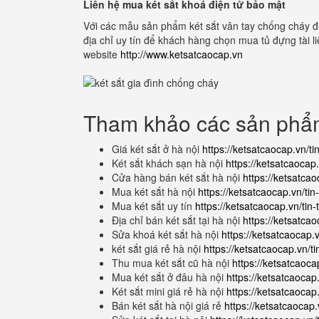
Liên hệ mua két sắt khoá điện tử bảo mật
Với các mẫu sản phẩm két sắt vân tay chống cháy đ
địa chỉ uy tín để khách hàng chọn mua tủ đựng tài 
website
http://www.ketsatcaocap.vn
Tham khảo các sản ph
Giá két sắt ở hà nội
https://ketsatcaocap.vn/ti
Két sắt khách sạn hà nội
https://ketsatcaocap
Cửa hàng bán két sắt hà nội
https://ketsatcao
Mua két sắt hà nội
https://ketsatcaocap.vn/ti
Mua két sắt uy tín
https://ketsatcaocap.vn/tin
Địa chỉ bán két sắt tại hà nội
https://ketsatcao
Sửa khoá két sắt hà nội
https://ketsatcaocap.
két sắt giá rẻ hà nội
https://ketsatcaocap.vn/ti
Thu mua két sắt cũ hà nội
https://ketsatcaoca
Mua két sắt ở đâu hà nội
https://ketsatcaocap
Két sắt mini giá rẻ hà nội
https://ketsatcaocap.
Bán két sắt hà nội giá rẻ
https://ketsatcaocap.