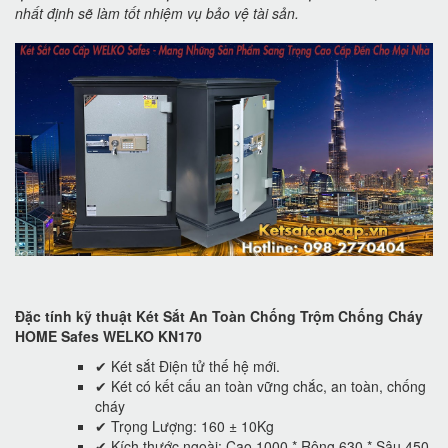
nhất định sẽ làm tốt nhiệm vụ bảo vệ tài sản.
Đặc tính kỹ thuật Két Sắt An Toàn Chống Trộm Chống Cháy
HOME Safes WELKO KN170
✔ Két sắt Điện tử thế hệ mới.
✔ Két có kết cấu an toàn vững chắc, an toàn, chống
cháy
✔ Trọng Lượng: 160 ± 10Kg
✔ Kích thước ngoài: Cao 1000 * Rộng 630 * Sâu 450