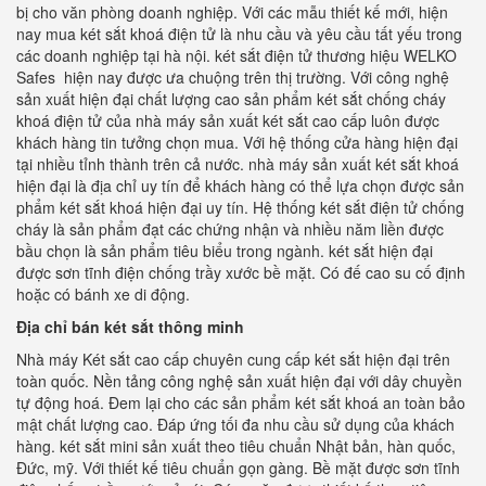
bị cho văn phòng doanh nghiệp. Với các mẫu thiết kế mới, hiện
nay mua két sắt khoá điện tử là nhu cầu và yêu cầu tất yếu trong
các doanh nghiệp tại hà nội. két sắt điện tử thương hiệu WELKO
Safes hiện nay được ưa chuộng trên thị trường. Với công nghệ
sản xuất hiện đại chất lượng cao sản phẩm két sắt chống cháy
khoá điện tử của nhà máy sản xuất két sắt cao cấp luôn được
khách hàng tin tưởng chọn mua. Với hệ thống cửa hàng hiện đại
tại nhiều tỉnh thành trên cả nước. nhà máy sản xuất két sắt khoá
hiện đại là địa chỉ uy tín để khách hàng có thể lựa chọn được sản
phẩm két sắt khoá hiện đại uy tín. Hệ thống két sắt điện tử chống
cháy là sản phẩm đạt các chứng nhận và nhiều năm liền được
bầu chọn là sản phẩm tiêu biểu trong ngành. két sắt hiện đại
được sơn tĩnh điện chống trầy xước bề mặt. Có đế cao su cố định
hoặc có bánh xe di động.
Địa chỉ bán két sắt thông minh
Nhà máy Két sắt cao cấp chuyên cung cấp két sắt hiện đại trên
toàn quốc. Nền tảng công nghệ sản xuất hiện đại với dây chuyền
tự động hoá. Đem lại cho các sản phẩm két sắt khoá an toàn bảo
mật chất lượng cao. Đáp ứng tối đa nhu cầu sử dụng của khách
hàng. két sắt mini sản xuất theo tiêu chuẩn Nhật bản, hàn quốc,
Đức, mỹ. Với thiết kế tiêu chuẩn gọn gàng. Bề mặt được sơn tĩnh