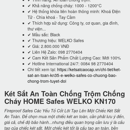
✔ Khả năng chống cháy: 1000 - 1200°C
✔ Hệ thống khóa liên hoàn thông minh: Khoá Điện
Tử - Chìa khoá - Tay Cầm
✔ Thích hợp sử dụng: Công ty, cơ quan, gia đình,
thư viện...
✔ Mầu sắc: Black
✔ Thương hiệu: WELKO Safes
✔ Giá: 2.800.000 VNĐ
✔ Liên Hệ Zalo: 098 2770404
✔ Cam Kết Sản Phẩm Chất Lượng Cao: Mới 100%
✔ Hotline International 24/7: 0084 98 2770404
Chi tiết xem tại:
https://ketsatcaocap.vn/chi-tiet/ket-
sat-an-toan-kn35-e-welko-safes-co-chuong-bao-
chong-trom-tuyet-doi
Két Sắt An Toàn Chống Trộm Chống
Cháy HOME Safes WELKO KN170
Fireproof Safes Các Yếu Tố Cốt Lõi Tạo Lên Một Chiếc Két Sắt
An Toàn. Để chọn mua một chiếc két an toàn, cần phải lưu ý đến,
giá cả, chế độ bảo hành...nhưng điều quan trọng cần lưu ý là cấu
tạo của chiếc két sắt. Một chiếc két tốt là cấu tạo an toàn, bền