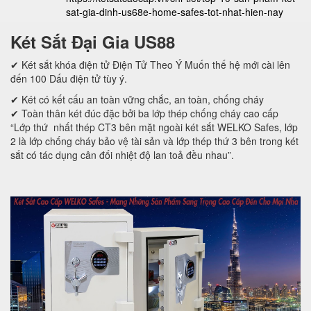
sat-gia-dinh-us68e-home-safes-tot-nhat-hien-nay
Két Sắt Đại Gia US88
✔ Két sắt khóa điện tử Điện Tử Theo Ý Muốn thế hệ mới cài lên
đến 100 Dấu điện tử tùy ý.
✔ Két có kết cấu an toàn vững chắc, an toàn, chống cháy
✔ Toàn thân két đúc đặc bởi ba lớp thép chống cháy cao cấp
“Lớp thứ nhất thép CT3 bên mặt ngoài két sắt WELKO Safes, lớp
2 là lớp chống cháy bảo vệ tài sản và lớp thép thứ 3 bên trong két
sắt có tác dụng cân đối nhiệt độ lan toả đều nhau”.