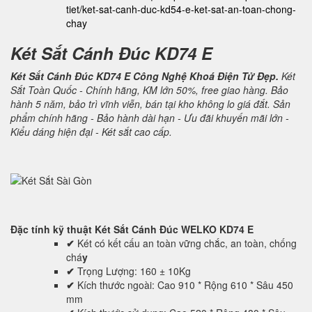
tiet/ket-sat-canh-duc-kd54-e-ket-sat-an-toan-chong-
chay
Két Sắt Cánh Đúc KD74 E
Két Sắt Cánh Đúc KD74 E Công Nghệ Khoá Điện Tử Đẹp.
Két
Sắt Toàn Quốc - Chính hãng, KM lớn 50%, free giao hàng. Bảo
hành 5 năm, bảo trì vĩnh viễn, bán tại kho không lo giá đắt. Sản
phẩm chính hãng - Bảo hành dài hạn - Ưu đãi khuyến mãi lớn -
Kiểu dáng hiện đại - Két sắt cao cấp.
Đặc tính kỹ thuật
Két Sắt Cánh Đúc WELKO KD74 E
✔
Két có kết cấu an toàn vững chắc, an toàn, chống
chá
y
✔
Trọng Lượng: 160 ± 10Kg
✔
Kích thước ngoài: Cao 910 * Rộng 610 * Sâu 450
mm