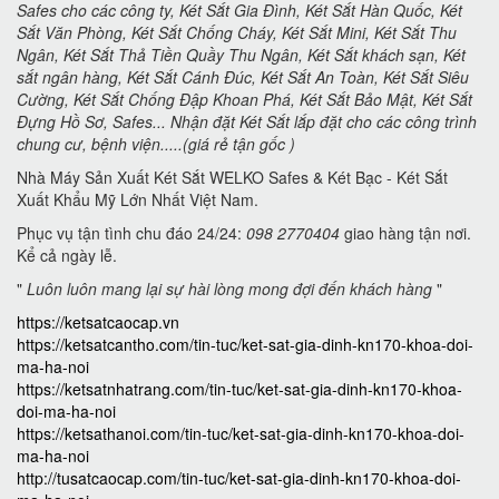
Safes cho các công ty, Két Sắt Gia Đình, Két Sắt Hàn Quốc, Két
Sắt Văn Phòng, Két Sắt Chống Cháy, Két Sắt Mini, Két Sắt Thu
Ngân, Két Sắt Thả Tiền Quầy Thu Ngân, Két Sắt khách sạn, Két
sắt ngân hàng, Két Sắt Cánh Đúc, Két Sắt An Toàn, Két Sắt Siêu
Cường, Két Sắt Chống Đập Khoan Phá, Két Sắt Bảo Mật, Két Sắt
Đựng Hồ Sơ, Safes... Nhận đặt Két Sắt lắp đặt cho các công trình
chung cư, bệnh viện.....(giá rẻ tận gốc )
Nhà Máy Sản Xuất Két Sắt WELKO Safes & Két Bạc - Két Sắt
Xuất Khẩu Mỹ Lớn Nhất Việt Nam.
Phục vụ tận tình chu đáo 24/24:
098 2770404
giao hàng tận nơi.
Kể cả ngày lễ.
"
Luôn luôn mang lại sự hài lòng mong đợi đến khách hàng
"
https://ketsatcaocap.vn
https://ketsatcantho.com/tin-tuc/ket-sat-gia-dinh-kn170-khoa-doi-
ma-ha-noi
https://ketsatnhatrang.com/tin-tuc/ket-sat-gia-dinh-kn170-khoa-
doi-ma-ha-noi
https://ketsathanoi.com/tin-tuc/ket-sat-gia-dinh-kn170-khoa-doi-
ma-ha-noi
http://tusatcaocap.com/tin-tuc/ket-sat-gia-dinh-kn170-khoa-doi-