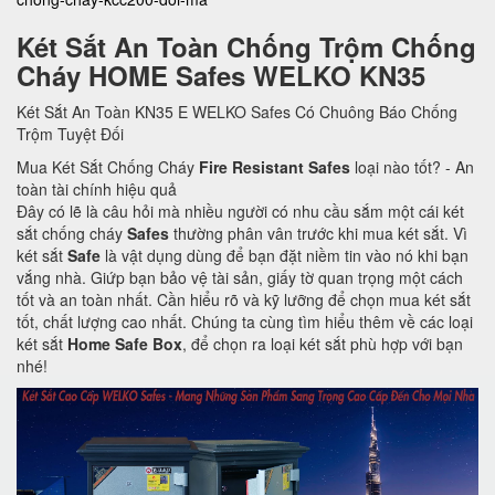
Két Sắt An Toàn Chống Trộm Chống
Cháy HOME Safes WELKO KN35
Két Sắt An Toàn KN35 E WELKO Safes Có Chuông Báo Chống
Trộm Tuyệt Đối
Mua Két Sắt Chống Cháy
Fire Resistant Safes
loại nào tốt? - An
toàn tài chính hiệu quả
Đây có lẽ là câu hỏi mà nhiều người có nhu cầu sắm một cái két
sắt chống cháy
Safes
thường phân vân trước khi mua két sắt. Vì
két sắt
Safe
là vật dụng dùng để bạn đặt niềm tin vào nó khi bạn
vắng nhà. Giứp bạn bảo vệ tài sản, giấy tờ quan trọng một cách
tốt và an toàn nhất. Cần hiểu rõ và kỹ lưỡng để chọn mua két sắt
tốt, chất lượng cao nhất. Chúng ta cùng tìm hiểu thêm về các loại
két sắt
Home Safe Box
, để chọn ra loại két sắt phù hợp với bạn
nhé!