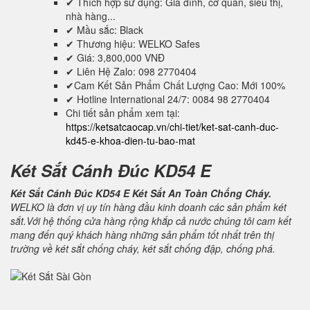
✔ Thích hợp sử dụng: Gia đình, cơ quan, siêu thị,
nhà hàng...
✔ Mầu sắc: Black
✔ Thương hiệu: WELKO Safes
✔ Giá: 3,800,000 VNĐ
✔ Liên Hệ Zalo: 098 2770404
✔Cam Kết Sản Phẩm Chất Lượng Cao: Mới 100%
✔ Hotline International 24/7: 0084 98 2770404
Chi tiết sản phẩm xem tại:
https://ketsatcaocap.vn/chi-tiet/ket-sat-canh-duc-
kd45-e-khoa-dien-tu-bao-mat
Két Sắt Cánh Đúc KD54 E
Két Sắt Cánh Đúc KD54 E Két Sắt An Toàn Chống Cháy.
WELKO là đơn vị uy tín hàng đầu kinh doanh các sản phẩm két
sắt.Với hệ thống cửa hàng rộng khắp cả nước chúng tôi cam kết
mang đến quý khách hàng những sản phẩm tốt nhất trên thị
trường về két sắt chống cháy, két sắt chống đập, chống phá.