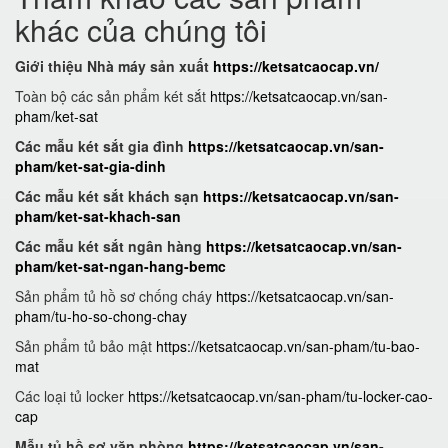
khác của chúng tôi
Giới thiệu Nhà máy sản xuất
https://ketsatcaocap.vn/
Toàn bộ các sản phẩm két sắt
https://ketsatcaocap.vn/san-
pham/ket-sat
Các mẫu két sắt gia đình
https://ketsatcaocap.vn/san-
pham/ket-sat-gia-dinh
Các mẫu két sắt khách sạn
https://ketsatcaocap.vn/san-
pham/ket-sat-khach-san
Các mẫu két sắt ngân hàng
https://ketsatcaocap.vn/san-
pham/ket-sat-ngan-hang-bemc
Sản phẩm tủ hồ sơ chống cháy
https://ketsatcaocap.vn/san-
pham/tu-ho-so-chong-chay
Sản phẩm tủ bảo mật
https://ketsatcaocap.vn/san-pham/tu-bao-
mat
Các loại tủ locker
https://ketsatcaocap.vn/san-pham/tu-locker-cao-
cap
Mẫu tủ hồ sơ văn phòng
https://ketsatcaocap.vn/san-