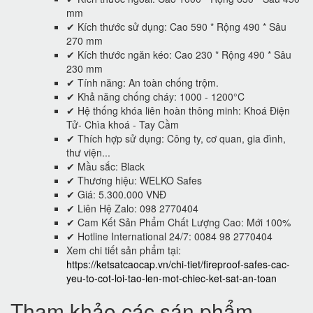
mm
✔ Kích thước sử dụng: Cao 590 * Rộng 490 * Sâu
270 mm
✔ Kích thước ngăn kéo: Cao 230 * Rộng 490 * Sâu
230 mm
✔ Tính năng: An toàn chống trộm.
✔ Khả năng chống cháy: 1000 - 1200°C
✔ Hệ thống khóa liên hoàn thông minh: Khoá Điện
Tử- Chìa khoá - Tay Cầm
✔ Thích hợp sử dụng: Công ty, cơ quan, gia đình,
thư viện...
✔ Mầu sắc: Black
✔ Thương hiệu: WELKO Safes
✔ Giá: 5.300.000 VNĐ
✔ Liên Hệ Zalo: 098 2770404
✔ Cam Kết Sản Phẩm Chất Lượng Cao: Mới 100%
✔ Hotline International 24/7: 0084 98 2770404
Xem chi tiết sản phẩm tại:
https://ketsatcaocap.vn/chi-tiet/fireproof-safes-cac-
yeu-to-cot-loi-tao-len-mot-chiec-ket-sat-an-toan
Tham khảo các sán phẩm