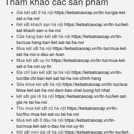
Tham khảo các sản phẩm
Giá két sắt ở hà nội
https://ketsatcaocap.vn/tin-tuc/gia-ket-
sat-o-ha-noi
Két sắt khách sạn hà nội
https://ketsatcaocap.vn/tin-tuc/ket-
sat-khach-san-o-ha-noi
Cửa hàng bán két sắt hà nội
https://ketsatcaocap.vn/tin-
tuc/cua-hang-ban-ket-sat-tai-ha-noi
Mua két sắt hà nội
https://ketsatcaocap.vn/tin-tuc/mua-ket-
sat-ha-noi-o-dau-an-toan
Mua két sắt uy tín
https://ketsatcaocap.vn/tin-tuc/mua-ket-
sat-o-ha-noi-uy-tin
Địa chỉ bán két sắt tại hà nội
https://ketsatcaocap.vn/tin-
tuc/dia-chi-ban-ket-sat-tai-ha-noi-chinh-hang
Sửa khoá két sắt hà nội
https://ketsatcaocap.vn/tin-tuc/sua-
khoa-ket-sat-ha-noi-dam-bao-chat-luong-tot-nhat
két sắt giá rẻ hà nội
https://ketsatcaocap.vn/tin-tuc/ket-sat-
gia-re-tai-ha-noi
Thu mua két sắt cũ hà nội
https://ketsatcaocap.vn/tin-
tuc/thu-mua-ket-sat-cu-tai-ha-noi
Mua két sắt ở đâu hà nội
https://ketsatcaocap.vn/tin-
tuc/mua-ket-sat-o-dau-ha-noi-uy-tin
Két sắt mini giá rẻ hà nội
https://ketsatcaocap.vn/tin-tuc/ket-