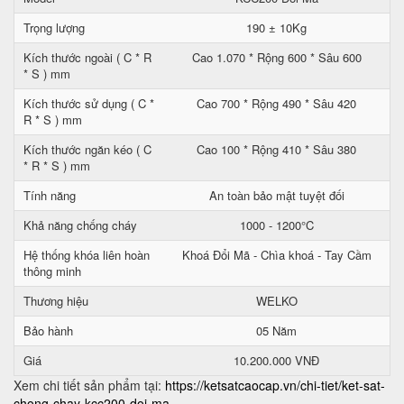
Trọng lượng
190 ± 10Kg
Kích thước ngoài ( C * R
Cao 1.070 * Rộng 600 * Sâu 600
* S ) mm
Kích thước sử dụng ( C *
Cao 700 * Rộng 490 * Sâu 420
R * S ) mm
Kích thước ngăn kéo ( C
Cao 100 * Rộng 410 * Sâu 380
* R * S ) mm
Tính năng
An toàn bảo mật tuyệt đối
Khả năng chống cháy
1000 - 1200°C
Hệ thống khóa liên hoàn
Khoá Đổi Mã - Chìa khoá - Tay Cầm
thông minh
Thương hiệu
WELKO
Bảo hành
05 Năm
Giá
10.200.000 VNĐ
Xem chi tiết sản phẩm tại:
https://ketsatcaocap.vn/chi-tiet/ket-sat-
chong-chay-kcc200-doi-ma