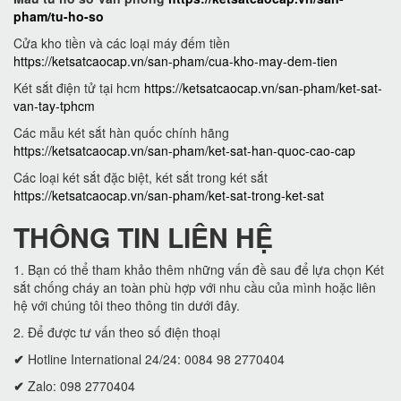
pham/tu-ho-so
Cửa kho tiền và các loại máy đếm tiền
https://ketsatcaocap.vn/san-pham/cua-kho-may-dem-tien
Két sắt điện tử tại hcm
https://ketsatcaocap.vn/san-pham/ket-sat-
van-tay-tphcm
Các mẫu két sắt hàn quốc chính hãng
https://ketsatcaocap.vn/san-pham/ket-sat-han-quoc-cao-cap
Các loại két sắt đặc biệt, két sắt trong két sắt
https://ketsatcaocap.vn/san-pham/ket-sat-trong-ket-sat
THÔNG TIN LIÊN HỆ
1. Bạn có thể tham khảo thêm những vấn đề sau để lựa chọn Két
sắt chống cháy an toàn phù hợp với nhu cầu của mình hoặc liên
hệ với chúng tôi theo thông tin dưới đây.
2. Để được tư vấn theo số điện thoại
✔
Hotline International 24/24: 0084 98 2770404
✔
Zalo: 098 2770404