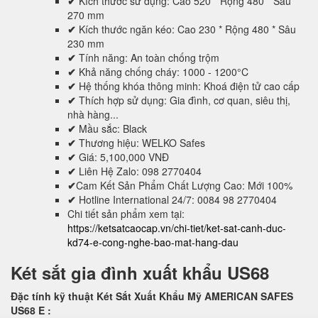
✔
Kích thước sử dụng: Cao 520 * Rộng 480 * Sâu
270 mm
✔
Kích thước ngăn kéo: Cao 230 * Rộng 480 * Sâu
230 mm
✔
Tính năng: An toàn chống trộm
✔
Khả năng chống cháy: 1000 - 1200°C
✔
Hệ thống khóa thông minh: Khoá điện tử cao cấp
✔
Thích hợp sử dụng: Gia đình, cơ quan, siêu thị,
nhà hàng...
✔
Mầu sắc: Black
✔
Thương hiệu: WELKO Safes
✔
Giá: 5,100,000 VNĐ
✔
Liên Hệ Zalo: 098 2770404
✔
Cam Kết Sản Phẩm Chất Lượng Cao: Mới 100%
✔
Hotline International 24/7: 0084 98 2770404
Chi tiết sản phẩm xem tại:
https://ketsatcaocap.vn/chi-tiet/ket-sat-canh-duc-
kd74-e-cong-nghe-bao-mat-hang-dau
Két sắt gia đình xuất khẩu US68
Đặc tính kỹ thuật Két Sắt Xuất Khẩu Mỹ AMERICAN SAFES
US68 E
: