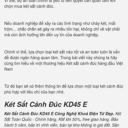
Vì thế, độ an toàn chính là yếu tố tiên quyết cần quan tâm khi
chọn mua két sắt cánh đúc.
Nếu doanh nghiệp để xảy ra các tình trạng như cháy két, mất
trộm… chắc chắn sẽ gây ra nhiều tổn hại, không chỉ về vật chất
mà còn ảnh hưởng lớn đến uy tín của doanh nghiệp.
Chính vì thế, lựa chọn loại két sắt nào tốt và an toàn luôn là vấn
đề được ngân hàng quan tâm. Trong bài viết này chúng ta hãy
cùng tìm hiểu về một thương hiệu Két sắt cánh đúc hàng đầu Việt
Nam
Từ đó bạn sẽ có thêm thông tin để lựa chọn một loại két cánh đúc
phù hợp với tiêu chí của bạn nhé.
Két Sắt Cánh Đúc KD45 E
Két Sắt Cánh Đúc KD45 E Công Nghệ Khoá Điện Tử Đẹp.
Két
Sắt Toàn Quốc - Chính hãng, KM lớn 50%, free giao hàng. Bảo
hành 5 năm, bảo trì vĩnh viễn, bán tại kho không lo giá đắt. Sản