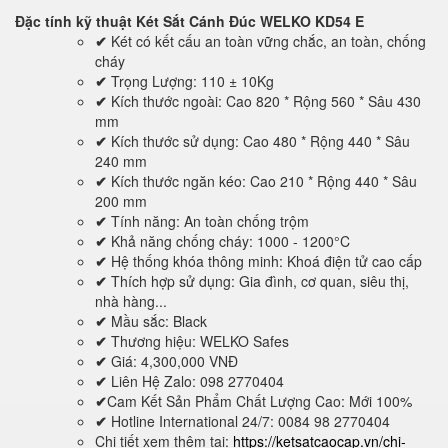
Đặc tính kỹ thuật
Két Sắt Cánh Đúc WELKO KD54 E
✔
Két có kết cấu an toàn vững chắc, an toàn, chống
cháy
✔
Trọng Lượng: 110 ± 10Kg
✔
Kích thước ngoài: Cao 820 * Rộng 560 * Sâu 430
mm
✔
Kích thước sử dụng: Cao 480 * Rộng 440 * Sâu
240 mm
✔
Kích thước ngăn kéo: Cao 210 * Rộng 440 * Sâu
200 mm
✔
Tính năng: An toàn chống trộm
✔
Khả năng chống cháy: 1000 - 1200°C
✔
Hệ thống khóa thông minh: Khoá điện tử cao cấp
✔
Thích hợp sử dụng: Gia đình, cơ quan, siêu thị,
nhà hàng...
✔
Mầu sắc: Black
✔
Thương hiệu: WELKO Safes
✔
Giá: 4,300,000 VNĐ
✔
Liên Hệ Zalo: 098 2770404
✔
Cam Kết Sản Phẩm Chất Lượng Cao: Mới 100%
✔
Hotline International 24/7: 0084 98 2770404
Chi tiết xem thêm tại:
https://ketsatcaocap.vn/chi-