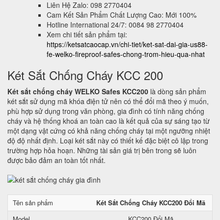
Liên Hệ Zalo: 098 2770404
Cam Kết Sản Phẩm Chất Lượng Cao: Mới 100%
Hotline International 24/7: 0084 98 2770404
Xem chi tiết sản phẩm tại:
https://ketsatcaocap.vn/chi-tiet/ket-sat-dai-gia-us88-
fe-welko-fireproof-safes-chong-trom-hieu-qua-nhat
Két Sắt Chống Cháy KCC 200
Két sắt chống cháy WELKO Safes KCC200
là dòng sản phẩm
két sắt sử dụng mã khóa điện tử nên có thể đổi mã theo ý muốn,
phù hợp sử dụng trong văn phòng, gia đình có tính năng chống
cháy và hệ thống khoá an toàn cao là kết quả của sự sáng tạo từ
một dạng vật cứng có khả năng chống cháy tại một ngưỡng nhiệt
độ độ nhất định. Loại két sắt này có thiết kế đặc biệt cô lập trong
trường hợp hỏa hoạn. Những tài sản giá trị bên trong sẽ luôn
được bảo đảm an toàn tốt nhất.
Tên sản phẩm
Két Sắt Chống Cháy KCC200 Đổi Mã
Model
KCC200 Đổi Mã