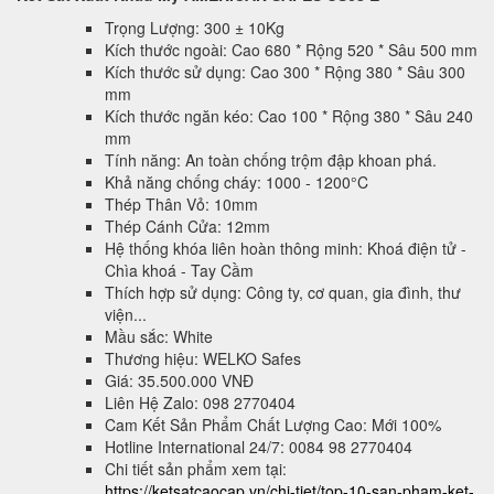
Trọng Lượng: 300 ± 10Kg
Kích thước ngoài: Cao 680 * Rộng 520 * Sâu 500 mm
Kích thước sử dụng: Cao 300 * Rộng 380 * Sâu 300
mm
Kích thước ngăn kéo: Cao 100 * Rộng 380 * Sâu 240
mm
Tính năng: An toàn chống trộm đập khoan phá.
Khả năng chống cháy: 1000 - 1200°C
Thép Thân Vỏ: 10mm
Thép Cánh Cửa: 12mm
Hệ thống khóa liên hoàn thông minh: Khoá điện tử -
Chìa khoá - Tay Cầm
Thích hợp sử dụng: Công ty, cơ quan, gia đình, thư
viện...
Mầu sắc: White
Thương hiệu: WELKO Safes
Giá: 35.500.000 VNĐ
Liên Hệ Zalo: 098 2770404
Cam Kết Sản Phẩm Chất Lượng Cao: Mới 100%
Hotline International 24/7: 0084 98 2770404
Chi tiết sản phẩm xem tại:
https://ketsatcaocap.vn/chi-tiet/top-10-san-pham-ket-