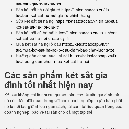
sat-mini-gia-re-tai-ha-noi
Bán két sắt hà nội giá rẻ
https://ketsatcaocap.vn/tin-
tuc/ban-ket-sat-ha-noi-gia-re-chinh-hang
Sửa két sắt tại hà nội
https://ketsatcaocap.vn/tin-tuc/sua-
ket-sat-tai-ha-noi-gia-re
Bán két sắt cũ hà nội
https://ketsatcaocap.vn/tin-tuc/ban-
ket-sat-cu-ha-noi-o-dau-uy-tin
Mua két sắt hà nội ở đâu
https://ketsatcaocap.vn/tin-
tuc/mua-ket-sat-ha-noi-o-dau-dam-bao-chat-luong-tot
Hướng dẫn chọn mua két sắt
https://ketsatcaocap.vn/tin-
tuc/huong-dan-chon-mua-ket-sat-ha-noi
Các sản phẩm két sắt gia
đình tốt nhất hiện nay
Két sắt không chỉ là nơi cất giữ an toàn cho tài sản gia đình mà
nó còn đặc biệt quan trọng với các doanh nghiệp, ngân hàng bởi
nó là nơi lưu giữ nhiều ngân sách, tài sản, tài liệu quan trọng của
doanh nghiệp, bảo vệ tài sản cho cả một tập thể.