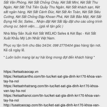
Sắt Văn Phòng, Két Sắt Chống Cháy, Két Sắt Mini, Két Sắt Thu
Ngân, Két Sắt Thả Tiền Quầy Thu Ngân, Két Sắt khách sạn, Két
sắt ngân hàng, Két Sắt Cánh Đúc, Két Sắt An Toàn, Két Sắt Siêu
Cường, Két Sắt Chống Đập Khoan Phá, Két Sắt Bảo Mật, Két Sắt
Đựng Hồ Sơ, Safes... Nhận đặt Két Sắt lắp đặt cho các công trình
chung cư, bệnh viện.....(giá rẻ tận gốc )
Nhà Máy Sản Xuất Két Sắt WELKO Safes & Két Bạc - Két Sắt
Xuất Khẩu Mỹ Lớn Nhất Việt Nam.
Phục vụ tận tình chu đáo 24/24:
098 2770404
giao hàng tận nơi.
Kể cả ngày lễ.
"
Luôn luôn mang lại sự hài lòng mong đợi đến khách hàng
"
https://ketsatcaocap.vn
https://ketsatcantho.com/tin-tuc/ket-sat-gia-dinh-kn170-khoa-van-
tay-ha-noi
https://ketsatnhatrang.com/tin-tuc/ket-sat-gia-dinh-kn170-khoa-
van-tay-ha-noi
https://ketsathanoi.com/tin-tuc/ket-sat-gia-dinh-kn170-khoa-van-
tay-ha-noi
http://tusatcaocap.com/tin-tuc/ket-sat-gia-dinh-kn170-khoa-van-