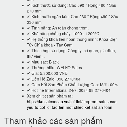
✔ Kích thước sử dụng: Cao 590 * Rộng 490 * Sâu
270 mm
✔ Kích thước ngăn kéo: Cao 230 * Rộng 490 * Sâu
230 mm
✔ Tính năng: An toàn chống trộm.
✔ Khả năng chống cháy: 1000 - 1200°C
✔ Hệ thống khóa liên hoàn thông minh: Khoá Điện
Tử- Chìa khoá - Tay Cầm
✔ Thích hợp sử dụng: Công ty, cơ quan, gia đình,
thư viện...
✔ Mầu sắc: Black
✔ Thương hiệu: WELKO Safes
✔ Giá: 5.300.000 VNĐ
✔ Liên Hệ Zalo: 098 2770404
✔ Cam Kết Sản Phẩm Chất Lượng Cao: Mới 100%
✔ Hotline International 24/7: 0084 98 2770404
Xem chi tiết sản phẩm tại:
https://ketsatcaocap.vn/chi-tiet/fireproof-safes-cac-
yeu-to-cot-loi-tao-len-mot-chiec-ket-sat-an-toan
Tham khảo các sán phẩm