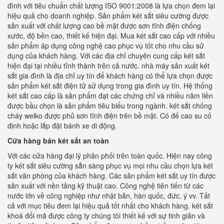
đình với tiêu chuẩn chất lượng ISO 9001:2008 là lựa chọn đem lại
hiệu quả cho doanh nghiệp. Sản phẩm két sắt siêu cường được
sản xuất với chất lượng cao bề mặt được sơn tĩnh điện chống
xước, độ bền cao, thiết kế hiện đại. Mua két sắt cao cấp với nhiều
sản phẩm áp dụng công nghệ cao phục vụ tốt cho nhu cầu sử
dụng của khách hàng. Với các địa chỉ chuyên cung cấp két sắt
hiện đại tại nhiều tỉnh thành trên cả nước. nhà máy sản xuất két
sắt gia đình là địa chỉ uy tín để khách hàng có thể lựa chọn được
sản phẩm két sắt điện tử sử dụng trong gia đình uy tín. Hệ thống
két sắt cao cấp là sản phẩm đạt các chứng chỉ và nhiều năm liền
được bầu chọn là sản phẩm tiêu biểu trong ngành. két sắt chống
cháy welko được phủ sơn tĩnh điện trên bề mặt. Có đế cao su cố
định hoặc lắp đặt bánh xe di động.
Cửa hàng bán két sắt an toàn
Với các cửa hàng đại lý phân phối trên toàn quốc. Hiện nay công
ty két sắt siêu cường sẵn sàng phục vụ mọi nhu cầu chọn lựa két
sắt văn phòng của khách hàng. Các sản phẩm két sắt uy tín được
sản xuất với nền tảng kỹ thuật cao. Công nghệ tiên tiến từ các
nước lớn về công nghiệp như nhật bản, hàn quốc, đức, ý vv. Tất
cả với mục tiêu đem lại hiệu quả tốt nhất cho khách hàng. két sắt
khoá đổi mã được công ty chúng tôi thiết kế với sự tinh giản và