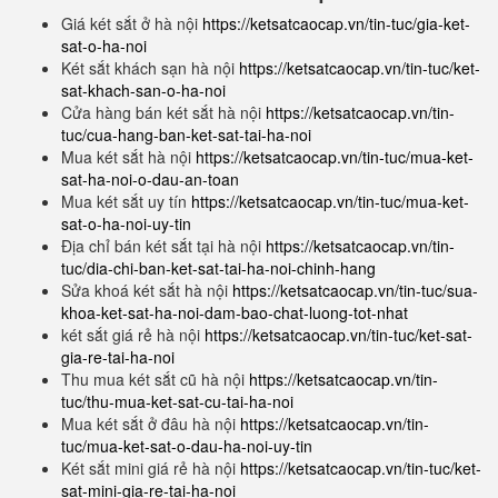
Giá két sắt ở hà nội
https://ketsatcaocap.vn/tin-tuc/gia-ket-
sat-o-ha-noi
Két sắt khách sạn hà nội
https://ketsatcaocap.vn/tin-tuc/ket-
sat-khach-san-o-ha-noi
Cửa hàng bán két sắt hà nội
https://ketsatcaocap.vn/tin-
tuc/cua-hang-ban-ket-sat-tai-ha-noi
Mua két sắt hà nội
https://ketsatcaocap.vn/tin-tuc/mua-ket-
sat-ha-noi-o-dau-an-toan
Mua két sắt uy tín
https://ketsatcaocap.vn/tin-tuc/mua-ket-
sat-o-ha-noi-uy-tin
Địa chỉ bán két sắt tại hà nội
https://ketsatcaocap.vn/tin-
tuc/dia-chi-ban-ket-sat-tai-ha-noi-chinh-hang
Sửa khoá két sắt hà nội
https://ketsatcaocap.vn/tin-tuc/sua-
khoa-ket-sat-ha-noi-dam-bao-chat-luong-tot-nhat
két sắt giá rẻ hà nội
https://ketsatcaocap.vn/tin-tuc/ket-sat-
gia-re-tai-ha-noi
Thu mua két sắt cũ hà nội
https://ketsatcaocap.vn/tin-
tuc/thu-mua-ket-sat-cu-tai-ha-noi
Mua két sắt ở đâu hà nội
https://ketsatcaocap.vn/tin-
tuc/mua-ket-sat-o-dau-ha-noi-uy-tin
Két sắt mini giá rẻ hà nội
https://ketsatcaocap.vn/tin-tuc/ket-
sat-mini-gia-re-tai-ha-noi