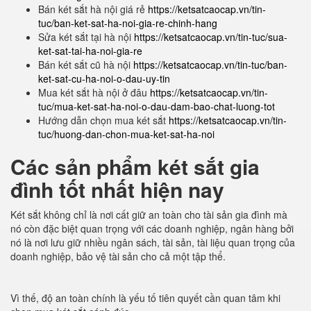
Bán két sắt hà nội giá rẻ
https://ketsatcaocap.vn/tin-
tuc/ban-ket-sat-ha-noi-gia-re-chinh-hang
Sửa két sắt tại hà nội
https://ketsatcaocap.vn/tin-tuc/sua-
ket-sat-tai-ha-noi-gia-re
Bán két sắt cũ hà nội
https://ketsatcaocap.vn/tin-tuc/ban-
ket-sat-cu-ha-noi-o-dau-uy-tin
Mua két sắt hà nội ở đâu
https://ketsatcaocap.vn/tin-
tuc/mua-ket-sat-ha-noi-o-dau-dam-bao-chat-luong-tot
Hướng dẫn chọn mua két sắt
https://ketsatcaocap.vn/tin-
tuc/huong-dan-chon-mua-ket-sat-ha-noi
Các sản phẩm két sắt gia
đình tốt nhất hiện nay
Két sắt không chỉ là nơi cất giữ an toàn cho tài sản gia đình mà
nó còn đặc biệt quan trọng với các doanh nghiệp, ngân hàng bởi
nó là nơi lưu giữ nhiều ngân sách, tài sản, tài liệu quan trọng của
doanh nghiệp, bảo vệ tài sản cho cả một tập thể.
Vì thế, độ an toàn chính là yếu tố tiên quyết cần quan tâm khi