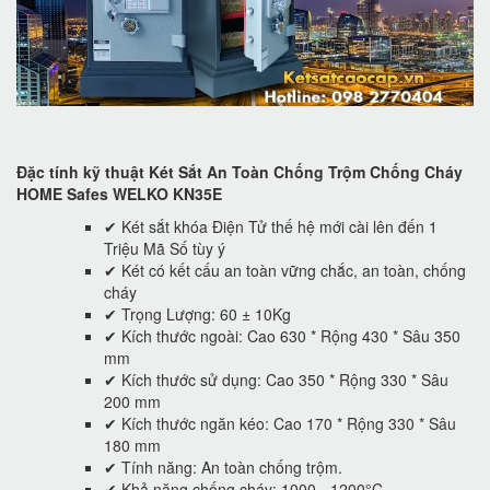
Đặc tính kỹ thuật Két Sắt An Toàn Chống Trộm Chống Cháy
HOME Safes WELKO KN35E
✔ Két sắt khóa Điện Tử thế hệ mới cài lên đến 1
Triệu Mã Số tùy ý
✔ Két có kết cấu an toàn vững chắc, an toàn, chống
cháy
✔ Trọng Lượng: 60 ± 10Kg
✔ Kích thước ngoài: Cao 630 * Rộng 430 * Sâu 350
mm
✔ Kích thước sử dụng: Cao 350 * Rộng 330 * Sâu
200 mm
✔ Kích thước ngăn kéo: Cao 170 * Rộng 330 * Sâu
180 mm
✔ Tính năng: An toàn chống trộm.
✔ Khả năng chống cháy: 1000 - 1200°C