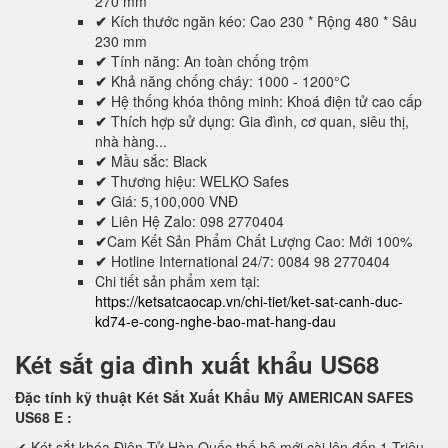
270 mm
✔
Kích thước ngăn kéo: Cao 230 * Rộng 480 * Sâu
230 mm
✔
Tính năng: An toàn chống trộm
✔
Khả năng chống cháy: 1000 - 1200°C
✔
Hệ thống khóa thông minh: Khoá điện tử cao cấp
✔
Thích hợp sử dụng: Gia đình, cơ quan, siêu thị,
nhà hàng...
✔
Mầu sắc: Black
✔
Thương hiệu: WELKO Safes
✔
Giá: 5,100,000 VNĐ
✔
Liên Hệ Zalo: 098 2770404
✔
Cam Kết Sản Phẩm Chất Lượng Cao: Mới 100%
✔
Hotline International 24/7: 0084 98 2770404
Chi tiết sản phẩm xem tại:
https://ketsatcaocap.vn/chi-tiet/ket-sat-canh-duc-
kd74-e-cong-nghe-bao-mat-hang-dau
Két sắt gia đình xuất khẩu US68
Đặc tính kỹ thuật Két Sắt Xuất Khẩu Mỹ AMERICAN SAFES
US68 E
:
✔ Két sắt khóa Điện Tử Hàn Quốc thế hệ mới cài lên đến 1 Triệu