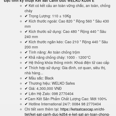
Đặc tính kỹ thuật
Két Sắt Cánh Đúc WELKO KD54 E
✔
Két có kết cấu an toàn vững chắc, an toàn, chống
cháy
✔
Trọng Lượng: 110 ± 10Kg
✔
Kích thước ngoài: Cao 820 * Rộng 560 * Sâu 430
mm
✔
Kích thước sử dụng: Cao 480 * Rộng 440 * Sâu
240 mm
✔
Kích thước ngăn kéo: Cao 210 * Rộng 440 * Sâu
200 mm
✔
Tính năng: An toàn chống trộm
✔
Khả năng chống cháy: 1000 - 1200°C
✔
Hệ thống khóa thông minh: Khoá điện tử cao cấp
✔
Thích hợp sử dụng: Gia đình, cơ quan, siêu thị,
nhà hàng...
✔
Mầu sắc: Black
✔
Thương hiệu: WELKO Safes
✔
Giá: 4,300,000 VNĐ
✔
Liên Hệ Zalo: 098 2770404
✔
Cam Kết Sản Phẩm Chất Lượng Cao: Mới 100%
✔
Hotline International 24/7: 0084 98 2770404
Chi tiết xem thêm tại:
https://ketsatcaocap.vn/chi-
tiet/ket-sat-canh-duc-kd54-e-ket-sat-an-toan-chong-