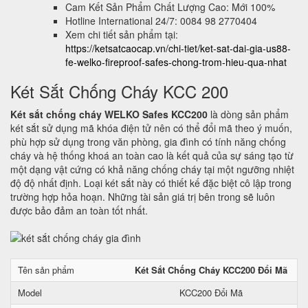
Cam Kết Sản Phẩm Chất Lượng Cao: Mới 100%
Hotline International 24/7: 0084 98 2770404
Xem chi tiết sản phẩm tại:
https://ketsatcaocap.vn/chi-tiet/ket-sat-dai-gia-us88-
fe-welko-fireproof-safes-chong-trom-hieu-qua-nhat
Két Sắt Chống Cháy KCC 200
Két sắt chống cháy WELKO Safes KCC200
là dòng sản phẩm
két sắt sử dụng mã khóa điện tử nên có thể đổi mã theo ý muốn,
phù hợp sử dụng trong văn phòng, gia đình có tính năng chống
cháy và hệ thống khoá an toàn cao là kết quả của sự sáng tạo từ
một dạng vật cứng có khả năng chống cháy tại một ngưỡng nhiệt
độ độ nhất định. Loại két sắt này có thiết kế đặc biệt cô lập trong
trường hợp hỏa hoạn. Những tài sản giá trị bên trong sẽ luôn
được bảo đảm an toàn tốt nhất.
Tên sản phẩm
Két Sắt Chống Cháy KCC200 Đổi Mã
Model
KCC200 Đổi Mã