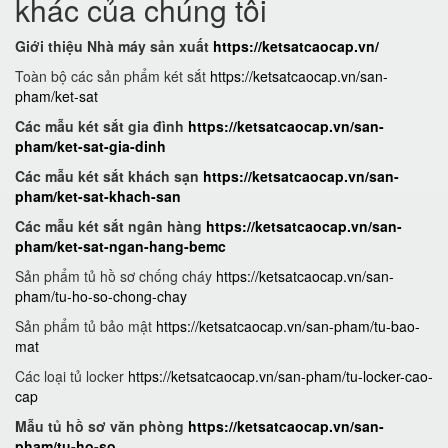
khác của chúng tôi
Giới thiệu Nhà máy sản xuất
https://ketsatcaocap.vn/
Toàn bộ các sản phẩm két sắt
https://ketsatcaocap.vn/san-
pham/ket-sat
Các mẫu két sắt gia đình
https://ketsatcaocap.vn/san-
pham/ket-sat-gia-dinh
Các mẫu két sắt khách sạn
https://ketsatcaocap.vn/san-
pham/ket-sat-khach-san
Các mẫu két sắt ngân hàng
https://ketsatcaocap.vn/san-
pham/ket-sat-ngan-hang-bemc
Sản phẩm tủ hồ sơ chống cháy
https://ketsatcaocap.vn/san-
pham/tu-ho-so-chong-chay
Sản phẩm tủ bảo mật
https://ketsatcaocap.vn/san-pham/tu-bao-
mat
Các loại tủ locker
https://ketsatcaocap.vn/san-pham/tu-locker-cao-
cap
Mẫu tủ hồ sơ văn phòng
https://ketsatcaocap.vn/san-
pham/tu-ho-so