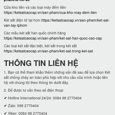
Cửa kho tiền và các loại máy đếm tiền
https://ketsatcaocap.vn/san-pham/cua-kho-may-dem-tien
Két sắt điện tử tại hcm
https://ketsatcaocap.vn/san-pham/ket-sat-
van-tay-tphcm
Các mẫu két sắt hàn quốc chính hãng
https://ketsatcaocap.vn/san-pham/ket-sat-han-quoc-cao-cap
Các loại két sắt đặc biệt, két sắt trong két sắt
https://ketsatcaocap.vn/san-pham/ket-sat-trong-ket-sat
THÔNG TIN LIÊN HỆ
1. Bạn có thể tham khảo thêm những vấn đề sau để lựa chọn Két
sắt chống cháy an toàn phù hợp với nhu cầu của mình hoặc liên
hệ với chúng tôi theo thông tin dưới đây.
2. Để được tư vấn theo số điện thoại
✔
Hotline International 24/24: 0084 98 2770404
✔
Zalo: 098 2770404
✔
Viber: 0084 98 2770404