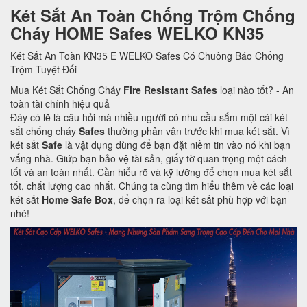
Két Sắt An Toàn Chống Trộm Chống
Cháy HOME Safes WELKO KN35
Két Sắt An Toàn KN35 E WELKO Safes Có Chuông Báo Chống
Trộm Tuyệt Đối
Mua Két Sắt Chống Cháy
Fire Resistant Safes
loại nào tốt? - An
toàn tài chính hiệu quả
Đây có lẽ là câu hỏi mà nhiều người có nhu cầu sắm một cái két
sắt chống cháy
Safes
thường phân vân trước khi mua két sắt. Vì
két sắt
Safe
là vật dụng dùng để bạn đặt niềm tin vào nó khi bạn
vắng nhà. Giứp bạn bảo vệ tài sản, giấy tờ quan trọng một cách
tốt và an toàn nhất. Cần hiểu rõ và kỹ lưỡng để chọn mua két sắt
tốt, chất lượng cao nhất. Chúng ta cùng tìm hiểu thêm về các loại
két sắt
Home Safe Box
, để chọn ra loại két sắt phù hợp với bạn
nhé!