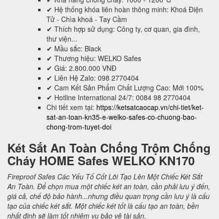
✔ Hệ thống khóa liên hoàn thông minh: Khoá Điện
Tử - Chìa khoá - Tay Cầm
✔ Thích hợp sử dụng: Công ty, cơ quan, gia đình,
thư viện...
✔ Mầu sắc: Black
✔ Thương hiệu: WELKO Safes
✔ Giá: 2.800.000 VNĐ
✔ Liên Hệ Zalo: 098 2770404
✔ Cam Kết Sản Phẩm Chất Lượng Cao: Mới 100%
✔ Hotline International 24/7: 0084 98 2770404
Chi tiết xem tại:
https://ketsatcaocap.vn/chi-tiet/ket-
sat-an-toan-kn35-e-welko-safes-co-chuong-bao-
chong-trom-tuyet-doi
Két Sắt An Toàn Chống Trộm Chống
Cháy HOME Safes WELKO KN170
Fireproof Safes Các Yếu Tố Cốt Lõi Tạo Lên Một Chiếc Két Sắt
An Toàn. Để chọn mua một chiếc két an toàn, cần phải lưu ý đến,
giá cả, chế độ bảo hành...nhưng điều quan trọng cần lưu ý là cấu
tạo của chiếc két sắt. Một chiếc két tốt là cấu tạo an toàn, bền
nhất định sẽ làm tốt nhiệm vụ bảo vệ tài sản.