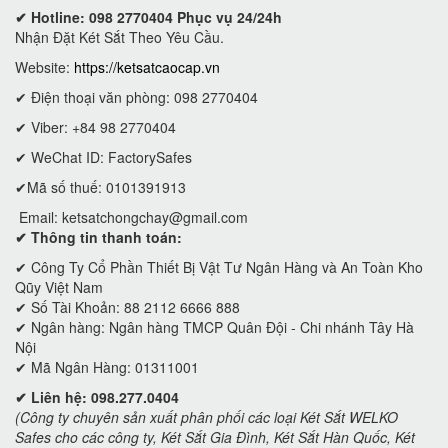
✔ Hotline: 098 2770404 Phục vụ 24/24h
Nhận Đặt Két Sắt Theo Yêu Cầu.
Website:
https://ketsatcaocap.vn
✔ Điện thoại văn phòng: 098 2770404
✔ Viber: +84 98 2770404
✔ WeChat ID: FactorySafes
✔Mã số thuế: 0101391913
Email:
ketsatchongchay@gmail.com
✔ Thông tin thanh toán:
✔
Công Ty Cổ Phần Thiết Bị Vật Tư Ngân Hàng và An Toàn Kho
Qũy Việt Nam
✔ Số Tài Khoản: 88 2112 6666 888
✔ Ngân hàng: Ngân hàng TMCP Quân Đội - Chi nhánh Tây Hà
Nội
✔ Mã Ngân Hàng: 01311001
✔ Liên hệ: 098.277.0404
(Công ty chuyên sản xuất phân phối các loại Két Sắt WELKO
Safes cho các công ty, Két Sắt Gia Đình, Két Sắt Hàn Quốc, Két