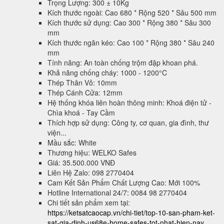
Trọng Lượng: 300 ± 10Kg
Kích thước ngoài: Cao 680 * Rộng 520 * Sâu 500 mm
Kích thước sử dụng: Cao 300 * Rộng 380 * Sâu 300
mm
Kích thước ngăn kéo: Cao 100 * Rộng 380 * Sâu 240
mm
Tính năng: An toàn chống trộm đập khoan phá.
Khả năng chống cháy: 1000 - 1200°C
Thép Thân Vỏ: 10mm
Thép Cánh Cửa: 12mm
Hệ thống khóa liên hoàn thông minh: Khoá điện tử -
Chìa khoá - Tay Cầm
Thích hợp sử dụng: Công ty, cơ quan, gia đình, thư
viện...
Mầu sắc: White
Thương hiệu: WELKO Safes
Giá: 35.500.000 VNĐ
Liên Hệ Zalo: 098 2770404
Cam Kết Sản Phẩm Chất Lượng Cao: Mới 100%
Hotline International 24/7: 0084 98 2770404
Chi tiết sản phẩm xem tại:
https://ketsatcaocap.vn/chi-tiet/top-10-san-pham-ket-
sat-gia-dinh-us68e-home-safes-tot-nhat-hien-nay