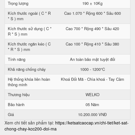
Trọng lượng
190 ± 10Kg
Kích thước ngoài ( C * R
Cao 1.070 * Rộng 600 * Sâu 600
* S ) mm
Kích thước sử dụng ( C *
Cao 700 * Rộng 490 * Sâu 420
R * S ) mm
Kích thước ngăn kéo ( C
Cao 100 * Rộng 410 * Sâu 380
* R * S ) mm
Tính năng
An toàn bảo mật tuyệt đối
Khả năng chống cháy
1000 - 1200°C
Hệ thống khóa liên hoàn
Khoá Đổi Mã - Chìa khoá - Tay Cầm
thông minh
Thương hiệu
WELKO
Bảo hành
05 Năm
Giá
10.200.000 VNĐ
Xem chi tiết sản phẩm tại:
https://ketsatcaocap.vn/chi-tiet/ket-sat-
chong-chay-kcc200-doi-ma