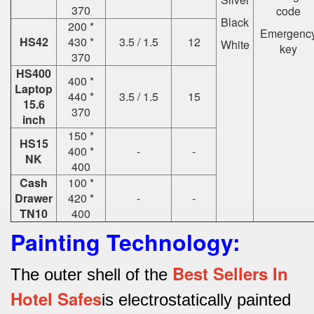
370
code
Black
200 *
Emergenc
HS42
430 *
3.5 / 1.5
12
White
key
370
HS400
400 *
Laptop
440 *
3.5 / 1.5
15
15.6
370
inch
150 *
HS15
400 *
-
-
NK
400
Cash
100 *
Drawer
420 *
-
-
TN10
400
Painting Technology:
Best Sellers In
The outer shell of the
Hotel Safes
is electrostatically painted