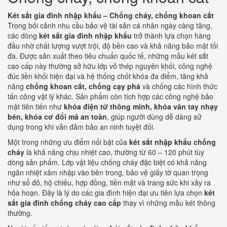
Két sắt gia đình nhập khẩu – Chống cháy, chống khoan cắt
Trong bối cảnh nhu cầu bảo vệ tài sản cá nhân ngày càng tăng,
các dòng
két sắt gia đình nhập khẩu
trở thành lựa chọn hàng
đầu nhờ chất lượng vượt trội, độ bền cao và khả năng bảo mật tối
đa. Được sản xuất theo tiêu chuẩn quốc tế, những mẫu két sắt
cao cấp này thường sở hữu lớp vỏ thép nguyên khối, công nghệ
đúc liền khối hiện đại và hệ thống chốt khóa đa điểm, tăng khả
năng
chống khoan cắt, chống cạy phá
và chống các hình thức
tấn công vật lý khác. Sản phẩm còn tích hợp các công nghệ bảo
mật tiên tiến như
khóa điện tử thông minh, khóa vân tay nhạy
bén, khóa cơ đổi mã an toàn
, giúp người dùng dễ dàng sử
dụng trong khi vẫn đảm bảo an ninh tuyệt đối.
Một trong những ưu điểm nổi bật của
két sắt nhập khẩu chống
cháy
là khả năng chịu nhiệt cao, thường từ 60 – 120 phút tùy
dòng sản phẩm. Lớp vật liệu chống cháy đặc biệt có khả năng
ngăn nhiệt xâm nhập vào bên trong, bảo vệ giấy tờ quan trọng
như sổ đỏ, hộ chiếu, hợp đồng, tiền mặt và trang sức khi xảy ra
hỏa hoạn. Đây là lý do các gia đình hiện đại ưu tiên lựa chọn
két
sắt gia đình chống cháy cao cấp
thay vì những mẫu két thông
thường.