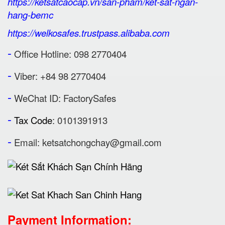
https://ketsatcaocap.vn/san-pham/ket-sat-ngan-
hang-bemc
https://welkosafes.trustpass.alibaba.com
-
Office Hotline: 098 2770404
-
Viber: +84 98 2770404
-
WeChat ID: FactorySafes
-
Tax Code
: 0101391913
-
Email:
ketsatchongchay@gmail.com
Payment Information: