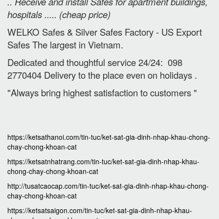
.. Receive and install Safes for apartment buildings,
hospitals ..... (cheap price
)
WELKO Safes & Silver Safes Factory - US Export
Safes The largest in Vietnam.
Dedicated and thoughtful service 24/24: 098
2770404 Delivery to the place e
ven on holidays
.
"Always bring highest satisfaction to customers "
https://ketsathanoi.com/tin-tuc/ket-sat-gia-dinh-nhap-khau-chong-
chay-chong-khoan-cat
https://ketsatnhatrang.com/tin-tuc/ket-sat-gia-dinh-nhap-khau-
chong-chay-chong-khoan-cat
http://tusatcaocap.com/tin-tuc/ket-sat-gia-dinh-nhap-khau-chong-
chay-chong-khoan-cat
https://ketsatsaigon.com/tin-tuc/ket-sat-gia-dinh-nhap-khau-