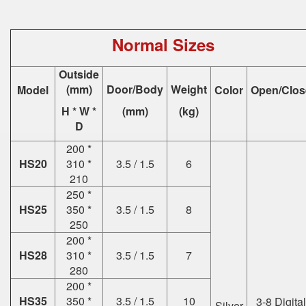
Normal Sizes
Outside
(mm)
Door/Body
Weight
Model
Color
Open/Clos
H * W *
(mm)
(kg)
D
200 *
HS20
310 *
3.5 / 1.5
6
210
250 *
HS25
350 *
3.5 / 1.5
8
250
200 *
HS28
310 *
3.5 / 1.5
7
280
200 *
HS35
350 *
3.5 / 1.5
10
3-8 Digital
Silver