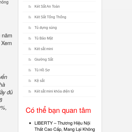
chống
Két Sắt An Toàn
Két Sắt Tổng Thống
Tủ đựng súng
ng năm
Tủ Bảo Mật
. Xem
Két sắt mini
Giường Sắt
Tủ Hồ Sơ
yển
Kệ sắt
Nhà
ầy đủ
Két sắt mini khóa điện tử
8
0%,
Có thể bạn quan tâm
LIBERTY – Thương Hiệu Nội
Thất Cao Cấp, Mang Lại Không