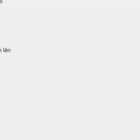
ảm
h lên