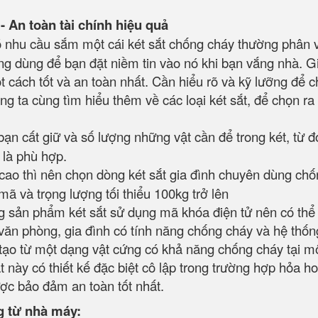
- An toàn tài chính hiệu quả
có nhu cầu sắm một cái két sắt chống cháy thường phân 
dụng dùng để bạn đặt niềm tin vào nó khi bạn vắng nhà. G
t cách tốt và an toàn nhất. Cần hiểu rõ và kỹ lưỡng để 
ng ta cùng tìm hiểu thêm về các loại két sắt, để chọn ra 
bạn cất giữ và số lượng những vật cần để trong két, từ đ
u là phù hợp.
rị cao thì nên chọn dòng két sắt gia đình chuyên dùng ch
mã và trọng lượng tối thiểu 100kg trở lên
 sản phẩm két sắt sử dụng mã khóa điện tử nên có thể 
ăn phòng, gia đình có tính năng chống cháy và hệ thốn
 tạo từ một dạng vật cứng có khả năng chống cháy tại m
t này có thiết kế đặc biệt cô lập trong trường hợp hỏa h
ược bảo đảm an toàn tốt nhất.
g từ nhà máy: