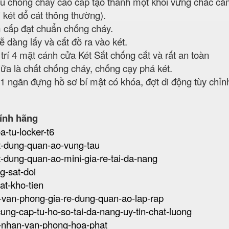
liệu chống cháy cao cấp tạo thành một khối vững chắc c
i két đổ cát thông thường).
 cấp đạt chuẩn chống cháy.
 dàng lấy và cất đồ ra vào két.
trí 4 mặt cánh cửa Két Sắt chống cắt và rất an toàn
giữa là chất chống cháy, chống cạy phá két.
01 ngăn đựng hồ sơ bí mật có khóa, đợt di động tùy chỉn
ính hãng
a-tu-locker-t6
sat-dung-quan-ao-vung-tau
sat-dung-quan-ao-mini-gia-re-tai-da-nang
ng-sat-doi
sat-kho-tien
at-van-phong-gia-re-dung-quan-ao-lap-rap
-cung-cap-tu-ho-so-tai-da-nang-uy-tin-chat-luong
ca-nhan-van-phong-hoa-phat