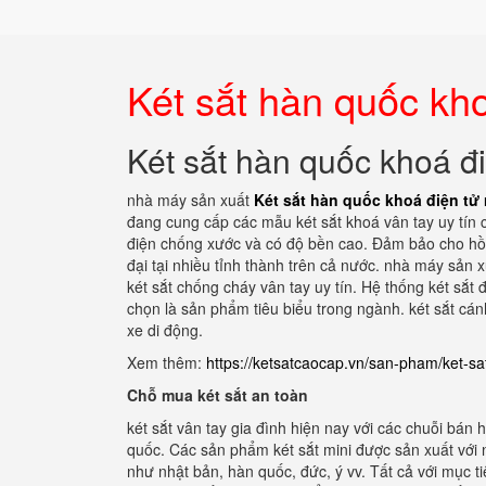
Két sắt hàn quốc kho
Két sắt hàn quốc khoá đi
nhà máy sản xuất
Két sắt hàn quốc khoá điện tử 
đang cung cấp các mẫu két sắt khoá vân tay uy tín c
điện chống xước và có độ bền cao. Đảm bảo cho hồ s
đại tại nhiều tỉnh thành trên cả nước. nhà máy sản x
két sắt chống cháy vân tay uy tín. Hệ thống két sắt
chọn là sản phẩm tiêu biểu trong ngành. két sắt cá
xe di động.
Xem thêm:
https://ketsatcaocap.vn/san-pham/ket-s
Chỗ mua két sắt an toàn
két sắt vân tay gia đình hiện nay với các chuỗi bán
quốc. Các sản phẩm két sắt mini được sản xuất với 
như nhật bản, hàn quốc, đức, ý vv. Tất cả với mục ti