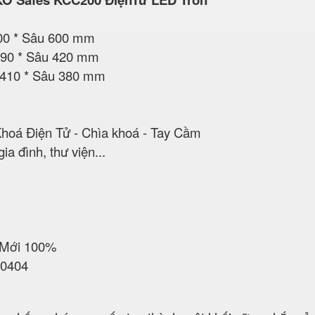
600 * Sâu 600 mm
 490 * Sâu 420 mm
 410 * Sâu 380 mm
Khoá Điện Tử - Chìa khoá - Tay Cầm
a đình, thư viện...
 Mới 100%
70404