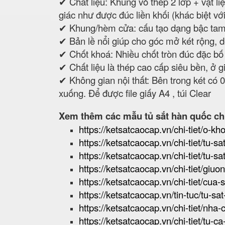
✔ Chất liệu: Khung vỏ thép 2 lớp + vật 
giác như được đúc liền khối (khác biệt vớ
✔ Khung/hèm cửa: cấu tạo dạng bậc tam
✔ Bản lề nổi giúp cho góc mở két rộng, dễ
✔ Chốt khoá: Nhiều chốt tròn đúc đặc bố 
✔ Chất liệu là thép cao cấp siêu bền, ở 
✔ Không gian nội thất: Bên trong két có 
xuống. Để được file giấy A4 , túi Clear
Xem thêm các mẫu tủ sắt hàn quốc ch
https://ketsatcaocap.vn/chi-tiet/o-kho
https://ketsatcaocap.vn/chi-tiet/tu-
https://ketsatcaocap.vn/chi-tiet/tu-
https://ketsatcaocap.vn/chi-tiet/giuo
https://ketsatcaocap.vn/chi-tiet/cua-
https://ketsatcaocap.vn/tin-tuc/tu-s
https://ketsatcaocap.vn/chi-tiet/nha
https://ketsatcaocap.vn/chi-tiet/tu-