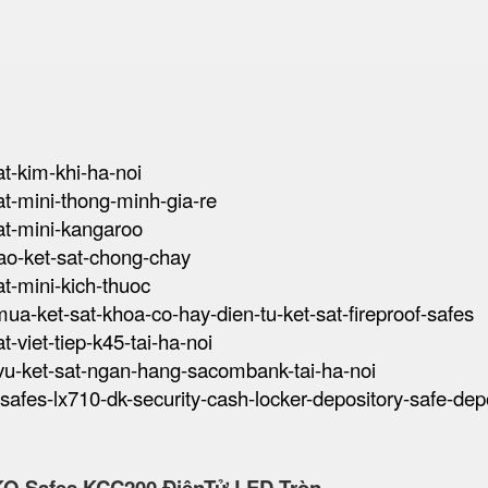
at-kim-khi-ha-noi
sat-mini-thong-minh-gia-re
sat-mini-kangaroo
-tao-ket-sat-chong-chay
sat-mini-kich-thuoc
-mua-ket-sat-khoa-co-hay-dien-tu-ket-sat-fireproof-safes
at-viet-tiep-k45-tai-ha-noi
h-vu-ket-sat-ngan-hang-sacombank-tai-ha-noi
k-safes-lx710-dk-security-cash-locker-depository-safe-dep
KO Safes KCC200 ĐiệnTử LED Tròn