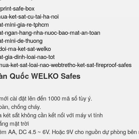
rprint-safe-box
mua-ket-sat-cu-tai-ha-noi
sat-mini-gia-re-tphcm
t-sat-ngan-hang-nha-nuoc-bao-mat-an-toan
sat-mini-de-thuong
-doi-ma-ket-sat-welko
at-gia-dinh-loai-nao-tot
mua-ket-sat-loai-nao-webtretho-ket-sat-fireproof-safes
t Hàn Quốc WELKO Safes
mới cài đặt lên đến 1000 mã số tùy ý.
àn, chống cháy.
 két sắt không cần kết nối với máy vi tính
ắng mặt trời
kiềm AA, DC 4.5 ~ 6V. Hoặc 9V cho nguồn dự phòng bên 