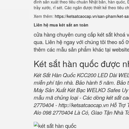
đình sản xuất theo tiêu chuẩn Nhật bản, hàn quốc, 
trầy xước, rỉ sét. Các ngăn được thiết kế theo tiêu
Xem thêm:
https://ketsatcaocap.vn/san-pham/ket-s
Liên hệ mua két sắt an toàn
cửa hàng chuyên cung cấp két sắt khoá v
qua. Liên hệ ngay với chúng tôi theo số
thêm các mẫu sản phẩm khác tại websit
Két sắt hàn quốc được n
Két Sắt Hàn Quốc KCC200 LED Dài WELKO
miễn phí tận nhà. Bảo hành 5 năm. Bảo t
Máy Sản Xuất Két Bạc WELKO Safes Uy 
mẫu mã chủng loại - Các dòng két sắt cao
2770404 -
http://ketsatcaocap.vn
Hỗ Trợ 
Alo 098 2770404 Là Có, Giao Tận Nhà T