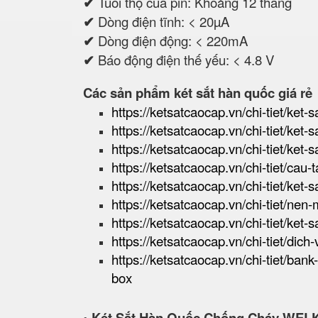
✔
Tuổi thọ của pin: Khoảng 12 tháng
✔
Dòng điện tĩnh: < 20µA
✔
Dòng điện động: < 220mA
✔
Báo động điện thế yếu: < 4.8 V
Các sản phẩm két sắt hàn quốc giá rẻ
https://ketsatcaocap.vn/chi-tiet/ket-s
https://ketsatcaocap.vn/chi-tiet/ket-
https://ketsatcaocap.vn/chi-tiet/ket-
https://ketsatcaocap.vn/chi-tiet/cau
https://ketsatcaocap.vn/chi-tiet/ket-
https://ketsatcaocap.vn/chi-tiet/nen
https://ketsatcaocap.vn/chi-tiet/ket-s
https://ketsatcaocap.vn/chi-tiet/dic
https://ketsatcaocap.vn/chi-tiet/ban
box
• Két Sắt Hàn Quốc Chống Cháy WEL