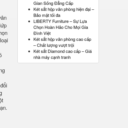
Gian Sống Đẳng Cấp
Két sắt hộp văn phòng hiện đại –
Bảo mật tối đa
vân
LIBERTY Furniture – Sự Lựa
iứp
Chọn Hoàn Hảo Cho Mọi Gia
chọn
Đình Việt
Két sắt hộp văn phòng cao cấp
loại
– Chất lượng vượt trội
Két sắt Diamond cao cấp – Giá
ó
nhà máy cạnh tranh
ống
đổi
g
ột
oạn.