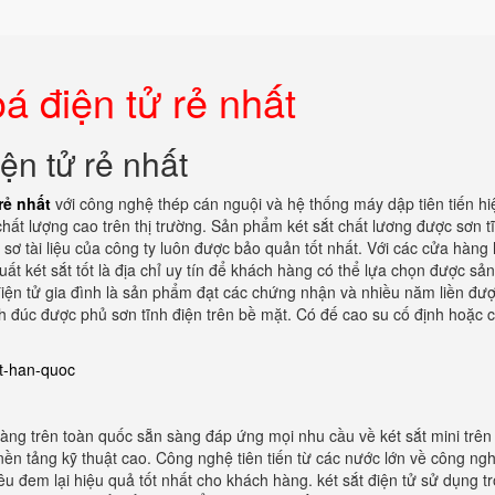
á điện tử rẻ nhất
ện tử rẻ nhất
rẻ nhất
với công nghệ thép cán nguội và hệ thống máy dập tiên tiến hi
hất lượng cao trên thị trường. Sản phẩm két sắt chất lương được sơn t
ơ tài liệu của công ty luôn được bảo quản tốt nhất. Với các cửa hàng 
uất két sắt tốt là địa chỉ uy tín để khách hàng có thể lựa chọn được s
 điện tử gia đình là sản phẩm đạt các chứng nhận và nhiều năm liền đư
nh đúc được phủ sơn tĩnh điện trên bề mặt. Có đế cao su cố định hoặc 
at-han-quoc
 hàng trên toàn quốc sẵn sàng đáp ứng mọi nhu cầu về két sắt mini trên
nền tảng kỹ thuật cao. Công nghệ tiên tiến từ các nước lớn về công ng
êu đem lại hiệu quả tốt nhất cho khách hàng. két sắt điện tử sử dụng t