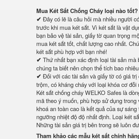
Mua Két Sắt Chống Cháy loại nào tốt? 
✔
Đây có lẽ là câu hỏi mà nhiều người 
trước khi mua két sắt. Vì két sắt là vật 
bạn bảo vệ tài sản, giấy tờ quan trọng mộ
mua két sắt tốt, chất lượng cao nhất. Chú
két sắt phù hợp với bạn nhé!
✔
Thứ nhất bạn xác định loại tài sản mà 
chúng ta biết nên chọn thể tích bao nhiê
✔
Đối với các tài sản và giấy tờ có giá t
trộm, có kháng cháy với loại khóa cơ đỗi 
Két sắt chống cháy WELKO Safes là dòng
mã theo ý muốn, phù hợp sử dụng trong v
khoá an toàn cao là kết quả của sự sáng
ngưỡng nhiệt độ độ nhất định. Loại két sắ
Những tài sản giá trị bên trong sẽ luôn đ
Tham khảo các mẫu két sắt chính hãn