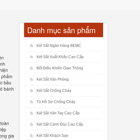
Danh mục sản phẩm
Két Sắt Ngân Hàng BEMC
ện
Két Sắt Xuất Khẩu Cao Cấp
ĩnh
Bốt Điều Khiển Giao Thông
hiện
ản phẩm
Két Sắt Văn Phòng
ợc bầu
có bánh
Két Sắt Chống Cháy
Tủ Hồ Sơ Chống Cháy
Két Sắt Vân Tay Cao Cấp
 toàn
Két Sắt Cánh Đúc Cao Cấp
hiệp
rong gia
Két Sắt Khách Sạn