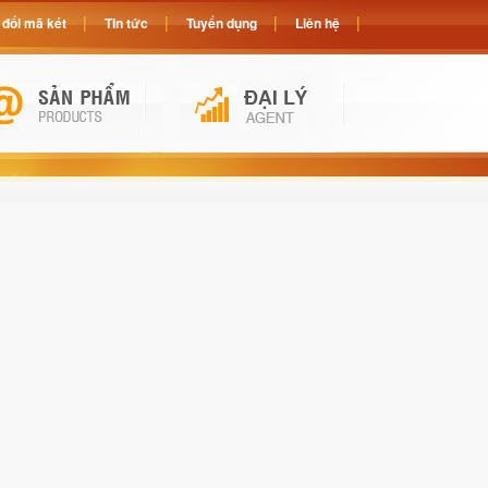
đổi mã két
Tin tức
Tuyển dụng
Liên hệ