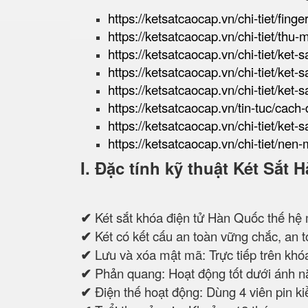
https://ketsatcaocap.vn/chi-tiet/finge
https://ketsatcaocap.vn/chi-tiet/thu-
https://ketsatcaocap.vn/chi-tiet/ket-
https://ketsatcaocap.vn/chi-tiet/ke
https://ketsatcaocap.vn/chi-tiet/ket-
https://ketsatcaocap.vn/tin-tuc/cach
https://ketsatcaocap.vn/chi-tiet/ket-s
https://ketsatcaocap.vn/chi-tiet/nen-
I. Đặc tính kỹ thuật Két Sắ
✔
Két sắt khóa điện tử Hàn Quốc thế hệ 
✔
Két có kết cấu an toàn vững chắc, an to
✔
Lưu và xóa mật mã: Trực tiếp trên khóa
✔
Phản quang: Hoạt động tốt dưới ánh n
✔
Điện thế hoạt động: Dùng 4 viên pin 