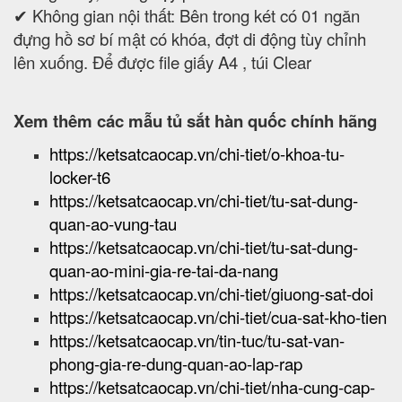
✔ Không gian nội thất: Bên trong két có 01 ngăn
đựng hồ sơ bí mật có khóa, đợt di động tùy chỉnh
lên xuống. Để được file giấy A4 , túi Clear
Xem thêm các mẫu tủ sắt hàn quốc chính hãng
https://ketsatcaocap.vn/chi-tiet/o-khoa-tu-
locker-t6
https://ketsatcaocap.vn/chi-tiet/tu-sat-dung-
quan-ao-vung-tau
https://ketsatcaocap.vn/chi-tiet/tu-sat-dung-
quan-ao-mini-gia-re-tai-da-nang
https://ketsatcaocap.vn/chi-tiet/giuong-sat-doi
https://ketsatcaocap.vn/chi-tiet/cua-sat-kho-tien
https://ketsatcaocap.vn/tin-tuc/tu-sat-van-
phong-gia-re-dung-quan-ao-lap-rap
https://ketsatcaocap.vn/chi-tiet/nha-cung-cap-