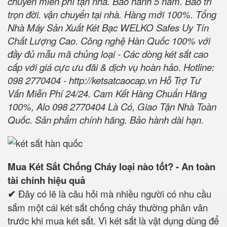
chuyển miễn phí tận nhà. Bảo hành 5 năm. Bảo trì
trọn đời. vận chuyển tại nhà. Hàng mới 100%. Tổng
Nhà Máy Sản Xuất Két Bạc WELKO Safes Uy Tín
Chất Lượng Cao. Công nghệ Hàn Quốc 100% với
đầy đủ mẫu mã chủng loại - Các dòng két sắt cao
cấp với giá cực ưu đãi & dịch vụ hoàn hảo. Hotline:
098 2770404 -
http://ketsatcaocap.vn
Hỗ Trợ Tư
Vấn Miễn Phí 24/24. Cam Kết Hàng Chuẩn Hãng
100%, Alo 098 2770404 Là Có, Giao Tận Nhà Toàn
Quốc. Sản phẩm chính hãng. Bảo hành dài hạn.
Mua Két Sắt Chống Cháy loại nào tốt? - An toàn
tài chính hiệu quả
✔
Đây có lẽ là câu hỏi mà nhiều người có nhu cầu
sắm một cái két sắt chống cháy thường phân vân
trước khi mua két sắt. Vì két sắt là vật dụng dùng để