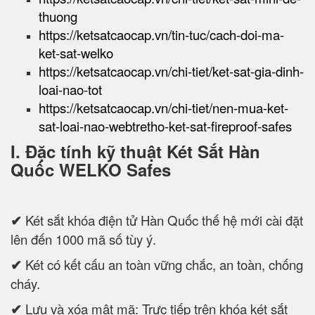
thuong
https://ketsatcaocap.vn/tin-tuc/cach-doi-ma-
ket-sat-welko
https://ketsatcaocap.vn/chi-tiet/ket-sat-gia-dinh-
loai-nao-tot
https://ketsatcaocap.vn/chi-tiet/nen-mua-ket-
sat-loai-nao-webtretho-ket-sat-fireproof-safes
I. Đặc tính kỹ thuật Két Sắt Hàn
Quốc WELKO Safes
✔
Két sắt khóa điện tử Hàn Quốc thế hệ mới cài đặt
lên đến 1000 mã số tùy ý.
✔
Két có kết cấu an toàn vững chắc, an toàn, chống
cháy.
✔
Lưu và xóa mật mã: Trực tiếp trên khóa két sắt