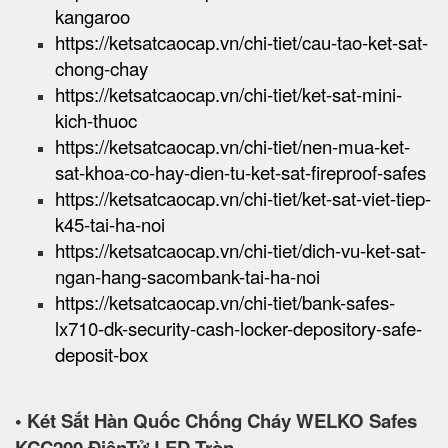
kangaroo
https://ketsatcaocap.vn/chi-tiet/cau-tao-ket-sat-
chong-chay
https://ketsatcaocap.vn/chi-tiet/ket-sat-mini-
kich-thuoc
https://ketsatcaocap.vn/chi-tiet/nen-mua-ket-
sat-khoa-co-hay-dien-tu-ket-sat-fireproof-safes
https://ketsatcaocap.vn/chi-tiet/ket-sat-viet-tiep-
k45-tai-ha-noi
https://ketsatcaocap.vn/chi-tiet/dich-vu-ket-sat-
ngan-hang-sacombank-tai-ha-noi
https://ketsatcaocap.vn/chi-tiet/bank-safes-
lx710-dk-security-cash-locker-depository-safe-
deposit-box
• Két Sắt Hàn Quốc Chống Cháy WELKO Safes
KCC200 ĐiệnTử LED Tròn