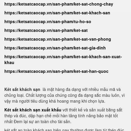
https://ketsatcaocap.vn/san-pham/ket-sat-chong-chay
https://ketsatcaocap.vn/san-pham/ket-sat-khach-san
https://ketsatcaocap.vn/san-pham/tu-ho-so
https://ketsatcaocap.vn/san-pham/ket-sat
https://ketsatcaocap.vn/san-pham/ket-sat-van-phong
https://ketsatcaocap.vn/san-pham/ket-sat-gia-dinh
https://ketsatcaocap.vn/san-pham/ket-sat-khach-san-xuat-
khau
https://ketsatcaocap.vn/san-pham/ket-sat-han-quoc
Két sắt khách sạn
là mặt hàng đa dạng với nhiều mẫu mã và
chủng loại. Chất lượng của chúng cũng đa dạng sắc màu luôn, vì
vậy mà người tiêu dùng khá hoang mang khi chọn lựa.
Két sắt khách sạn xuất khẩu
với thiết kế và sản xuất bằng sắt
thép và đúc, dập hạn chế mối hàn tăng tính năng bảo mật tốt
nhất Đem lại sự an toàn cho tài sản.
két sắt an toàn khách sạn hiện nay thường được làm từ thép đúc