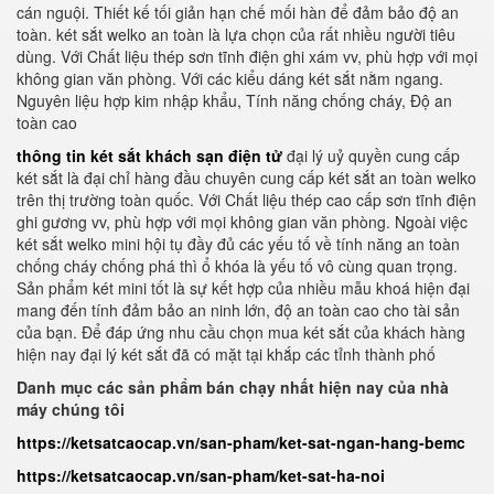
cán nguội. Thiết kế tối giản hạn chế mối hàn để đảm bảo độ an
toàn. két sắt welko an toàn là lựa chọn của rất nhiều người tiêu
dùng. Với Chất liệu thép sơn tĩnh điện ghi xám vv, phù hợp với mọi
không gian văn phòng. Với các kiểu dáng két sắt nằm ngang.
Nguyên liệu hợp kim nhập khẩu, Tính năng chống cháy, Độ an
toàn cao
thông tin két sắt khách sạn điện tử
đại lý uỷ quyền cung cấp
két sắt là đại chỉ hàng đầu chuyên cung cấp két sắt an toàn welko
trên thị trường toàn quốc. Với Chất liệu thép cao cấp sơn tĩnh điện
ghi gương vv, phù hợp với mọi không gian văn phòng. Ngoài việc
két sắt welko mini hội tụ đầy đủ các yếu tố về tính năng an toàn
chống cháy chống phá thì ổ khóa là yếu tố vô cùng quan trọng.
Sản phẩm két mini tốt là sự kết hợp của nhiều mẫu khoá hiện đại
mang đến tính đảm bảo an ninh lớn, độ an toàn cao cho tài sản
của bạn. Để đáp ứng nhu cầu chọn mua két sắt của khách hàng
hiện nay đại lý két sắt đã có mặt tại khắp các tỉnh thành phố
Danh mục các sản phẩm bán chạy nhất hiện nay của nhà
máy chúng tôi
https://ketsatcaocap.vn/san-pham/ket-sat-ngan-hang-bemc
https://ketsatcaocap.vn/san-pham/ket-sat-ha-noi