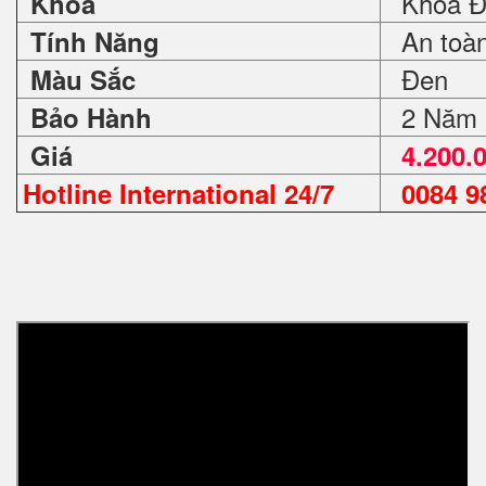
Khoá Đ
Khoá
An toàn 
Tính Năng
Đen
Màu Sắc
2 Năm
Bảo Hành
Giá
4.200.
Hotline International 24/7
0084 98