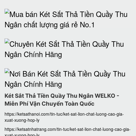
Két Sắt Thả Tiền Quầy Thu Ngân WELKO -
Miễn Phí Vận Chuyển Toàn Quốc
https://ketsathanoi.com/tin-tuc/ket-sat-lion-chat-luong-cao-gia-
xuat-xuong-hop-ly
https://ketsatnhatrang.com/tin-tuc/ket-sat-lion-chat-luong-cao-gia-
xuat-xuong-hop-ly