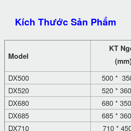
Kích Thước Sản Phẩm
KT Ng
Model
(mm
DX500
500 * 350
DX520
520 * 360
DX680
680 * 350
DX685
685 * 360
DX710
710 * 450