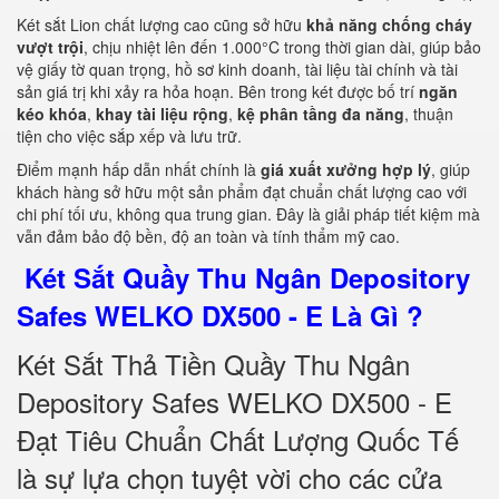
Két sắt Lion chất lượng cao cũng sở hữu
khả năng chống cháy
vượt trội
, chịu nhiệt lên đến 1.000°C trong thời gian dài, giúp bảo
vệ giấy tờ quan trọng, hồ sơ kinh doanh, tài liệu tài chính và tài
sản giá trị khi xảy ra hỏa hoạn. Bên trong két được bố trí
ngăn
kéo khóa
,
khay tài liệu rộng
,
kệ phân tầng đa năng
, thuận
tiện cho việc sắp xếp và lưu trữ.
Điểm mạnh hấp dẫn nhất chính là
giá xuất xưởng hợp lý
, giúp
khách hàng sở hữu một sản phẩm đạt chuẩn chất lượng cao với
chi phí tối ưu, không qua trung gian. Đây là giải pháp tiết kiệm mà
vẫn đảm bảo độ bền, độ an toàn và tính thẩm mỹ cao.
Két Sắt Quầy Thu Ngân Depository
Safes WELKO DX500 - E Là Gì ?
Két Sắt Thả Tiền Quầy Thu Ngân
Depository Safes WELKO DX500 - E
Đạt Tiêu Chuẩn Chất Lượng Quốc Tế
là sự lựa chọn tuyệt vời cho các cửa