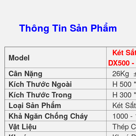
Thông Tin Sản Phẩm
Két S
Model
DX500 -
26Kg ±
Cân Nặng
H 500 *
Kích Thước Ngoài
H 300 *
Kích Thước Trong
Két Sắt
Loại Sản Phẩm
1000 - 
Khả Ngăn Chống Cháy
Thép C
Vật Liệu