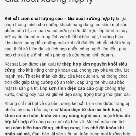
Két sắt Lion chất lượng cao – Giá xuất xưởng hợp lý
là lựa
chọn thông minh cho những khách hàng đang tìm kiếm một sản
phẩm bền bỉ, an toàn và có mức giá ưu đãi trực tiếp từ nhà máy.
Với uy tín lâu năm trong lĩnh vực thiết bị bảo mật, thương hiệu
Lion luôn mang đến những mẫu két sắt đạt tiêu chuẩn chất lượng
cao, thiết kế hiện đại và tích hợp nhiều công nghệ tiên tiến, phù
hợp cho cả gia đình, văn phòng và cửa hàng kinh doanh.
Két sắt Lion được sản xuất từ
thép hợp kim nguyên khối siêu
cứng
, cho khả năng chống khoan cắt, chống cạy phá và chịu lực
mạnh mẽ. Thiết kế thân két dày, cửa két đúc liền, hệ thống chốt
tròn đặc giúp tăng cường độ an toàn, đáp ứng tốt nhu cầu bảo
mật tài sản giá trị. Lớp
sơn tĩnh điện cao cấp
giúp chống trầy
xước, chống oxy hóa và giữ vẻ đẹp sang trọng trong thời gian dài.
Không chỉ nổi bật về độ bền, dòng két sắt Lion còn được trang bị
nhiều tùy chọn bảo mật như
khóa điện tử đổi mã linh hoạt
,
khóa cơ an toàn
,
khóa vân tay công nghệ cao
, hoặc
khóa đa
lớp kết hợp
để nâng cao mức độ bảo vệ. Một số mẫu còn tích
hợp
cảm biến báo động
,
chống rung
, hay
chế độ khóa khi
nhập sai mã
, đảm bảo tài sản luôn an toàn trong mọi trường hợp.