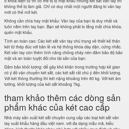
ổ khóa điện tử thì có thể bị lộ mật khẩu nhưng két sắt vân tay thì
không thể bị làm giả. Chỉ có duy nhất một người đăng kí vân tay
mới có thể mở két.
Không cần chìa hay mật khẩu: Vân tay của bạn là duy nhất và
luôn nằm trên tay bạn. Bạn sẽ không phải lo lắng mất chìa khóa,
quên mật khẩu.
Tính an toàn cao: Các két sắt vân tay chú trọng về thiết kế thân
két từ thép đúc với bản lề và hệ thống khóa dày dặn, cứng nhắc.
Két vân tay còn thêm tính năng chống cháy nên đảm bảo độ bảo
mật và an toàn tuyệt đối cho tài sản của bạn.
Đảm bảo khối lượng: để gây khó khăn trong trường hợp kẻ gian
có ý đồ vận chuyển két sắt, các két sắt rất chú ý đến khối lượng.
Với két thông thường thì két nặng khoảng trên 80 kg. Với két âm
tường, khối lượng của két sắt khoảng 7kg.
tham khảo thêm các dòng sản
phẩm khác của két cao cấp
Nhà máy sản xuất két sắt chuyên cung cấp các loại két sắt vân
tay xuất khẩu hàng đầu việt nam. với đa dạng mẫu mã, kiểu