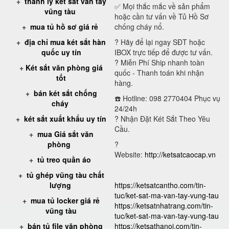
+
thanh lý két sắt vân tay
✅ Mọi thắc mắc về sản phẩm
vũng tàu
hoặc cần tư vấn về Tủ Hồ Sơ
+
mua tủ hồ sơ giá rẻ
chống cháy nổ.
+
địa chỉ mua két sắt hàn
?
Hãy để lại ngay SĐT hoặc
quốc uy tín
IBOX trực tiếp để được tư vấn.
?
Miễn Phí Ship nhanh toàn
+
Két sắt văn phòng giá
quốc - Thanh toán khi nhận
tốt
hàng.
+
bán két sắt chống
☎️ Hotline: 098 2770404 Phục vụ
cháy
24/24h
+
két sắt xuất khẩu uy tín
?
Nhận Đặt Két Sắt Theo Yêu
Cầu.
+
mua Giá sắt văn
phòng
?
Website:
http://ketsatcaocap.vn
+
tủ treo quần áo
+
tủ ghép vũng tàu chất
lượng
https://ketsatcantho.com/tin-
tuc/ket-sat-ma-van-tay-vung-tau
+
mua tủ locker giá rẻ
https://ketsatnhatrang.com/tin-
vũng tàu
tuc/ket-sat-ma-van-tay-vung-tau
+
bán tủ file văn phòng
https://ketsathanoi.com/tin-