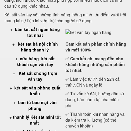
dáng, kích thước khác nhau phù hợp với nhiều mục đích và nhu
cầu sử dụng khác nhau.
Két sắt vân tay với những tính năng thông minh, ưu điểm vượt trội
mang lại sự tiện lợi vượt trội cho người sử dụng.
+
bán két sắt ngân hàng
tốt nhất
+
két sắt hà nội chính
Cam kết
sản phẩm chính hãng
hãng thanh lý
và mới 100%
+
cửa hàng két sắt
✅
Cam kết
chỉ mang đến cho
khách sạn vân tay
khách hàng những sản phẩm
tốt nhất.
+
Két sắt chống trộm
vân tay
✅ Làm việc từ 7h đến 22h cả
thứ 7,CN và ngày lễ
+
két sắt văn phòng xuất
khẩu
✅ Tư vấn kê đặt, hướng dẫn sử
dụng, bảo hành tại nhà miễn
+
bán tủ bảo mật văn
phí.
phòng
✅ Thanh toán khi nhận hàng và
+
thanh lý Két sắt mini tốt
đã kiểm tra kĩ lưỡng (có thể
nhất
chuyển khoản)