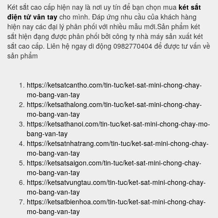
Két sắt cao cấp hiện nay là nơi uy tín để bạn chọn mua
két sắt
điện tử vân tay
cho mình. Đáp ứng nhu cầu của khách hàng
hiện nay các đại lý phân phối với nhiều mẫu mới.Sản phẩm két
sắt hiện đạng được phân phối bởi công ty nhà máy sản xuất két
sắt cao cấp. Liên hệ ngay di động 0982770404 để được tư vấn về
sản phẩm
https://ketsatcantho.com/tin-tuc/ket-sat-mini-chong-chay-
mo-bang-van-tay
https://ketsathalong.com/tin-tuc/ket-sat-mini-chong-chay-
mo-bang-van-tay
https://ketsathanoi.com/tin-tuc/ket-sat-mini-chong-chay-mo-
bang-van-tay
https://ketsatnhatrang.com/tin-tuc/ket-sat-mini-chong-chay-
mo-bang-van-tay
https://ketsatsaigon.com/tin-tuc/ket-sat-mini-chong-chay-
mo-bang-van-tay
https://ketsatvungtau.com/tin-tuc/ket-sat-mini-chong-chay-
mo-bang-van-tay
https://ketsatbienhoa.com/tin-tuc/ket-sat-mini-chong-chay-
mo-bang-van-tay