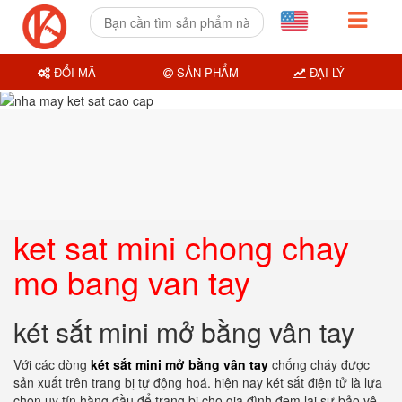
ĐỔI MÃ
SẢN PHẨM
ĐẠI LÝ
ket sat mini chong chay
mo bang van tay
két sắt mini mở bằng vân tay
Với các dòng
két sắt mini mở bằng vân tay
chống cháy được
sản xuất trên trang bị tự động hoá. hiện nay két sắt điện tử là lựa
chọn uy tín hàng đầu để trang bị cho gia đình đem lại sự bảo vệ