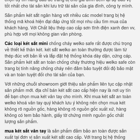
tốt nhất cho tài sản khi lưu trữ tài sản của gia đình, công ty mình.
Sản phẩm két sắt ngân hàng với nhiều các model trang bị hệ
thống mã khoá hiện đại đáp ứng tốt mọi nhu cầu tìm mua của
khách hàng. Với Chất liệu thép cao cấp sơn tĩnh điện xanh đen vv,
phù hợp với mọi không gian văn phòng.
Các loại két sắt mini
chống cháy welko safe rất được chú trọng
về thiết kế thân két. két sắt welko an toàn thường được làm từ
thép đúc với bản lề và lắp đặt hệ thống khóa dày dặn, cứng cáp.
Sản phẩm két sắt an toàn chống cháy thương hiệu welko safe còn
trang bị tính năng chống cháy nên đảm bảo tuyệt đối độ bảo mật
và an toàn tuyệt đối cho tài sản của bạn.
Với những chuỗi showroom giới thiệu sản phẩm liên tục cập nhật
sản phẩm mới. địa chỉ bán két sắt cao cấp hiện nay là nơi uy tín
để bạn chọn mua két vân tay cho mình. Khi mua két sắt an toàn
welko khoá vân tay quý khách lưu ý không nên chọn mua két
không rõ nguồn gốc, hàng không rõ nguồn gốc xuất xứ, hàng
không có tem bảo hành, giấy tờ chứng minh nguồn gốc chất
lượng sản phẩm.
mua két sắt vân tay
là sản phẩm đảm bảo an toàn được sản
xuất tại đơn vị sản xuất két sắt cao cấp. Với trang bị hệ thống