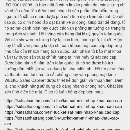
ISO 9001:2008. tủ bảo mật 3 cánh là sản phẩm đạt các chứng chỉ
và nhiều năm liền được bình chọn là sản phẩm tiêu biểu trong
ngành. tủ sắt cá nhân được phủ sơn tĩnh điện trên bề mặt. Có đế
cao su cố định hoặc lắp đặt bánh xe di động. Giúp đặt dễ dàng. tủ
hồ sơ hai cánh hiện nay được các văn phòng tin tưởng để trang bị
trong đơn vị mình. Hệ thống cửa hàng đại lý uỷ quyển toàn quốc.
Với các showroom trưng bày tại các tỉnh, thành phố, thị xã. HIện
nay tủ sắt văn phòng là địa chỉ bán tủ bảo mật cao cấp đáp ứng
nhu cầu của khách hàng toàn quốc. Sản phẩm tủ bảo mật khoá
vân tay được sản xuất chính hãng tại nhà máy tủ sắt cao cấp.
Được bảo hành 5 năm trên toàn quốc. tủ hồ sơ được hỗ trợ
hướng dẫn thiết lập và sử dụng tại nhà miễn phí. Hỗ trợ giao hàng
và thanh toán tại nhà. tủ sắt chống cháy văn phòng mặt kính
WELKO Safes Cabinet được thiết kế đơn giản và thuận tiện. Đem
lại cho khách hàng sử dụng dễ dàng nhanh chóng hơn. Chất liệu
sơn tĩnh điện bề mặt. Giúp tủ luôn bóng đẹp bền mầu.
https://ketsatcantho.com/tin-tuc/ket-sat-mini-nhap-khau-cao-cap
https://ketsathalong.com/tin-tuc/ket-sat-mini-nhap-khau-cao-cap
https://ketsathanoi.com/tin-tuc/ket-sat-mini-nhap-khau-cao-cap
https://ketsatnhatrang.com/tin-tuc/ket-sat-mini-nhap-khau-cao-
cap
https://ketsatsaigon.com/tin-tuc/ket-sat-mini-nhap-khau-cao-cap