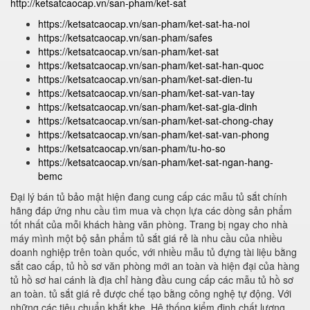
http://ketsatcaocap.vn/san-pham/ket-sat
https://ketsatcaocap.vn/san-pham/ket-sat-ha-noi
https://ketsatcaocap.vn/san-pham/safes
https://ketsatcaocap.vn/san-pham/ket-sat
https://ketsatcaocap.vn/san-pham/ket-sat-han-quoc
https://ketsatcaocap.vn/san-pham/ket-sat-dien-tu
https://ketsatcaocap.vn/san-pham/ket-sat-van-tay
https://ketsatcaocap.vn/san-pham/ket-sat-gia-dinh
https://ketsatcaocap.vn/san-pham/ket-sat-chong-chay
https://ketsatcaocap.vn/san-pham/ket-sat-van-phong
https://ketsatcaocap.vn/san-pham/tu-ho-so
https://ketsatcaocap.vn/san-pham/ket-sat-ngan-hang-
bemc
Đại lý bán tủ bảo mật hiện đang cung cấp các mẫu tủ sắt chính
hãng đáp ứng nhu cầu tìm mua và chọn lựa các dòng sản phẩm
tốt nhất của mỗi khách hàng văn phòng. Trang bị ngay cho nhà
máy mình một bộ sản phẩm tủ sắt giá rẻ là nhu cầu của nhiều
doanh nghiệp trên toàn quốc, với nhiều mẫu tủ đựng tài liệu bằng
sắt cao cấp, tủ hồ sơ văn phòng mới an toàn và hiện đại của hàng
tủ hồ sơ hai cánh là địa chỉ hàng đầu cung cấp các mẫu tủ hồ sơ
an toàn. tủ sắt giá rẻ được chế tạo bằng công nghệ tự động. Với
những các tiêu chuẩn khắt khe. Hệ thống kiểm định chất lượng