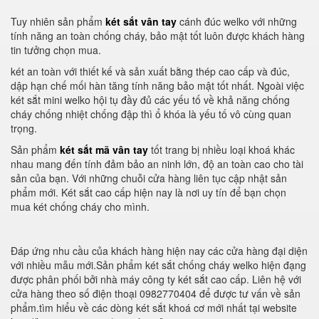
Tuy nhiên sản phẩm
két sắt vân tay
cánh đúc welko với những
tính năng an toàn chống cháy, bảo mật tốt luôn được khách hàng
tin tưởng chọn mua.
két an toàn với thiết kế và sản xuất bằng thép cao cấp và đúc,
dập hạn chế mối hàn tăng tính năng bảo mật tốt nhất. Ngoài việc
két sắt mini welko hội tụ đầy đủ các yếu tố về khả năng chống
cháy chống nhiệt chống đập thì ổ khóa là yếu tố vô cùng quan
trọng.
Sản phẩm
két sắt mã vân tay
tốt trang bị nhiều loại khoá khác
nhau mang đến tính đảm bảo an ninh lớn, độ an toàn cao cho tài
sản của bạn. Với những chuỗi cửa hàng liên tục cập nhật sản
phẩm mới. Két sắt cao cấp hiện nay là nơi uy tín để bạn chọn
mua két chống cháy cho mình.
Đáp ứng nhu cầu của khách hàng hiện nay các cửa hàng đại diện
với nhiều mẫu mới.Sản phẩm két sắt chống cháy welko hiện đạng
được phân phối bởi nhà máy công ty két sắt cao cấp. Liên hệ với
cửa hàng theo số điện thoại 0982770404 để được tư vấn về sản
phẩm.tìm hiểu về các dòng két sắt khoá cơ mới nhất tại website