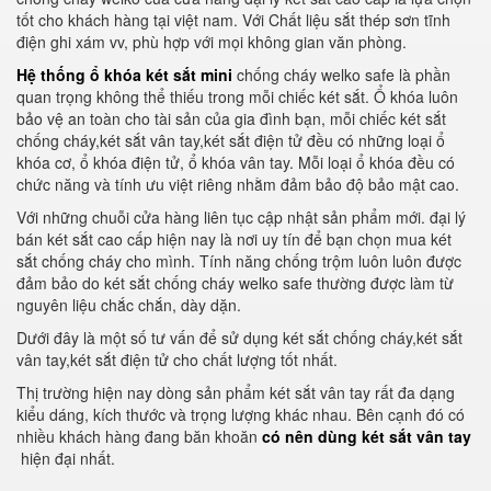
tốt cho khách hàng tại việt nam. Với Chất liệu sắt thép sơn tĩnh
điện ghi xám vv, phù hợp với mọi không gian văn phòng.
Hệ thống ổ khóa két sắt mini
chống cháy welko safe là phần
quan trọng không thể thiếu trong mỗi chiếc két sắt. Ổ khóa luôn
bảo vệ an toàn cho tài sản của gia đình bạn, mỗi chiếc két sắt
chống cháy,két sắt vân tay,két sắt điện tử đều có những loại ổ
khóa cơ, ổ khóa điện tử, ổ khóa vân tay. Mỗi loại ổ khóa đều có
chức năng và tính ưu việt riêng nhằm đảm bảo độ bảo mật cao.
Với những chuỗi cửa hàng liên tục cập nhật sản phẩm mới. đại lý
bán két sắt cao cấp hiện nay là nơi uy tín để bạn chọn mua két
sắt chống cháy cho mình. Tính năng chống trộm luôn luôn được
đảm bảo do két sắt chống cháy welko safe thường được làm từ
nguyên liệu chắc chắn, dày dặn.
Dưới đây là một số tư vấn để sử dụng két sắt chống cháy,két sắt
vân tay,két sắt điện tử cho chất lượng tốt nhất.
Thị trường hiện nay dòng sản phẩm két sắt vân tay rất đa dạng
kiểu dáng, kích thước và trọng lượng khác nhau. Bên cạnh đó có
nhiều khách hàng đang băn khoăn
có nên dùng két sắt vân tay
hiện đại nhất.