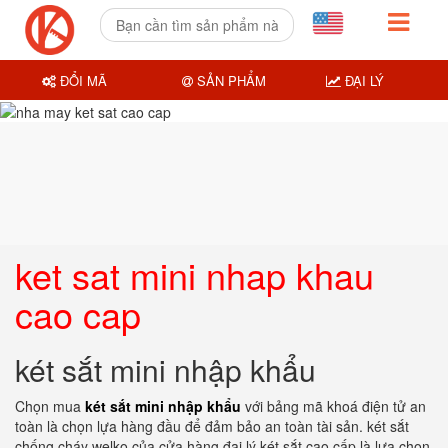
ĐỔI MÃ
SẢN PHẨM
ĐẠI LÝ
ket sat mini nhap khau
cao cap
két sắt mini nhập khẩu
Chọn mua
két sắt mini nhập khẩu
với bảng mã khoá điện tử an
toàn là chọn lựa hàng đầu để đảm bảo an toàn tài sản. két sắt
chống cháy welko của cửa hàng đại lý két sắt cao cấp là lựa chọn