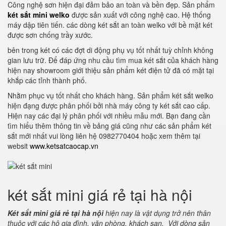
Công nghệ sơn hiện đại đảm bảo an toàn và bền đẹp. Sản phẩm
két sắt mini welko
được sản xuất với công nghệ cao. Hệ thống
máy dập tiên tiến. các dòng két sắt an toàn welko với bề mặt két
được sơn chống trầy xước.
bên trong két có các đợt di động phụ vụ tốt nhất tuỳ chỉnh không
gian lưu trữ. Để đáp ứng nhu cầu tìm mua két sắt của khách hàng
hiện nay showroom giới thiệu sản phẩm két điện tử đã có mặt tại
khắp các tỉnh thành phố.
Nhằm phục vụ tốt nhất cho khách hàng. Sản phẩm két sắt welko
hiện đạng được phân phối bởi nhà máy công ty két sắt cao cấp.
Hiện nay các đại lý phân phối với nhiều mẫu mới. Bạn đang cần
tìm hiểu thêm thông tin về bảng giá cũng như các sản phẩm két
sắt mới nhất vui lòng liên hệ 0982770404 hoặc xem thêm tại
websit
www.ketsatcaocap.vn
két sắt mini giá rẻ tại hà nội
Két sắt mini giá rẻ tại hà nội
hiện nay là vật dụng trở nên thân
thuộc với các hộ gia đình, văn phòng, khách sạn. Với dòng sản