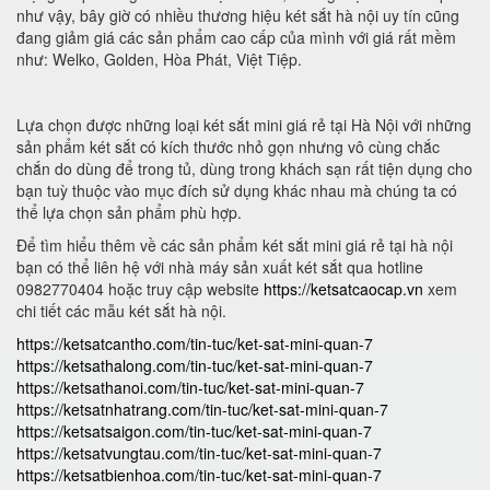
như vậy, bây giờ có nhiều thương hiệu két sắt hà nội uy tín cũng
đang giảm giá các sản phẩm cao cấp của mình với giá rất mềm
như: Welko, Golden, Hòa Phát, Việt Tiệp.
Lựa chọn được những loại két sắt mini giá rẻ tại Hà Nội với những
sản phẩm két sắt có kích thước nhỏ gọn nhưng vô cùng chắc
chắn do dùng để trong tủ, dùng trong khách sạn rất tiện dụng cho
bạn tuỳ thuộc vào mục đích sử dụng khác nhau mà chúng ta có
thể lựa chọn sản phẩm phù hợp.
Để tìm hiểu thêm về các sản phẩm két sắt mini giá rẻ tại hà nội
bạn có thể liên hệ với nhà máy sản xuất két sắt qua hotline
0982770404 hoặc truy cập website
https://ketsatcaocap.vn
xem
chi tiết các mẫu két sắt hà nội.
https://ketsatcantho.com/tin-tuc/ket-sat-mini-quan-7
https://ketsathalong.com/tin-tuc/ket-sat-mini-quan-7
https://ketsathanoi.com/tin-tuc/ket-sat-mini-quan-7
https://ketsatnhatrang.com/tin-tuc/ket-sat-mini-quan-7
https://ketsatsaigon.com/tin-tuc/ket-sat-mini-quan-7
https://ketsatvungtau.com/tin-tuc/ket-sat-mini-quan-7
https://ketsatbienhoa.com/tin-tuc/ket-sat-mini-quan-7