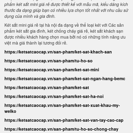
phẩm két sắt mini giá rẻ được thiết kế với mẫu mã, kiểu dáng kích
thước đa dạng giúp bạn có nhiều lựa chọn tốt nhất với nhu cầu sử
dụng của mình và gia đinh.
Két sắt mini giá rẻ tại hà nội đa dạng về thể loại két với Các sản
phẩm két sắt gia đình, két chống cháy giá rẻ, két sắt khách sạn
được nhiều khách hàng chọn mua bởi nó có những tính năng ưu
việt mà giá thành lại tương đối rẻ.
https://ketsatcaocap.vn/san-pham/ket-sat-khach-san
https://ketsatcaocap.vn/san-pham/tu-ho-so
https://ketsatcaocap.vn/san-pham/ket-sat-mini
https://ketsatcaocap.vn/san-pham/ket-sat-ngan-hang-bemc
https://ketsatcaocap.vn/san-pham/ket-sat
https://ketsatcaocap.vn/san-pham/ket-sat-ha-noi
https://ketsatcaocap.vn/san-pham/ket-sat-xuat-khau-my-
welko
https://ketsatcaocap.vn/san-pham/ket-sat-van-tay-cao-cap
https://ketsatcaocap.vn/san-pham/tu-ho-so-chong-chay