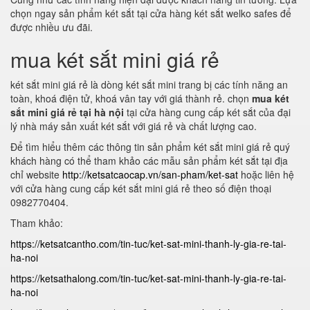
chọn ngay sản phẩm két sắt tại cửa hàng két sắt welko safes để
được nhiều ưu đãi.
mua két sắt mini giá rẻ
két sắt mini giá rẻ là dòng két sắt mini trang bị các tính năng an
toàn, khoá điện tử, khoá vân tay với giá thành rẻ. chọn
mua két
sắt mini giá rẻ tại hà nội
tại cửa hàng cung cấp két sắt của đại
lý nhà máy sản xuất két sắt với giá rẻ và chất lượng cao.
Để tìm hiểu thêm các thông tin sản phẩm két sắt mini giá rẻ quý
khách hàng có thể tham khảo các mẫu sản phẩm két sắt tại địa
chỉ website
http://ketsatcaocap.vn/san-pham/ket-sat
hoặc liên hệ
với cửa hàng cung cấp két sắt mini giá rẻ theo số điện thoại
0982770404.
Tham khảo:
https://ketsatcantho.com/tin-tuc/ket-sat-mini-thanh-ly-gia-re-tai-
ha-noi
https://ketsathalong.com/tin-tuc/ket-sat-mini-thanh-ly-gia-re-tai-
ha-noi