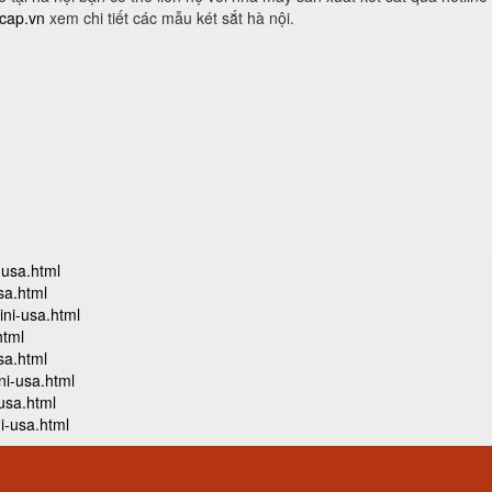
ocap.vn
xem chi tiết các mẫu két sắt hà nội.
-usa.html
sa.html
ini-usa.html
html
sa.html
ni-usa.html
usa.html
i-usa.html