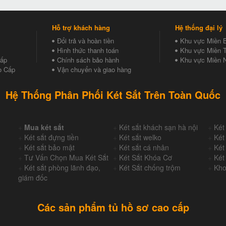
Hỗ trợ khách hàng
Hệ thống đại lý
Đổi trả và hoàn tiền
Khu vực Miền 
Hình thức thanh toán
Khu vực Miền T
Cấp
Chính sách bảo hành
Khu vực Miền 
o Cấp
Vận chuyển và giao hàng
Hệ Thống Phân Phối Két Sắt Trên Toàn Quốc
+
Mua két sắt
+
Két sắt khách sạn hà nội
+
Két
+
Két sắt đựng tiền
+
Két sắt welko
+
Két
+
Két sắt bảo mật
+
Két sắt cá nhân
+
Két
+
Tư Vấn Chọn Mua Két Sắt
+
Két Sắt Khóa Cơ
+
Két
+
Két sắt phòng lãnh đạo,
+
Két Sắt chống trộm
+
Kho
giám đốc
Các sản phẩm tủ hồ sơ cao cấp