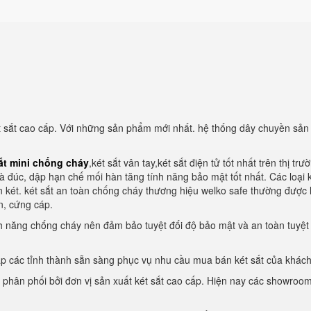
ét sắt cao cấp. Với những sản phẩm mới nhất. hệ thống dây chuyền sản 
ắt mini chống cháy
,két sắt vân tay,két sắt điện tử tốt nhất trên thị trư
và đúc, dập hạn chế mối hàn tăng tính năng bảo mật tốt nhất. Các loại k
n két. két sắt an toàn chống cháy thương hiệu welko safe thường được 
n, cứng cáp.
h năng chống cháy nên đảm bảo tuyệt đối độ bảo mật và an toàn tuyệt
ắp các tỉnh thành sẵn sàng phục vụ nhu cầu mua bán két sắt của khác
phân phối bởi đơn vị sản xuất két sắt cao cấp. Hiện nay các showroo