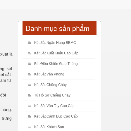
Danh mục sản phẩm
Két Sắt Ngân Hàng BEMC
xuất là
Két Sắt Xuất Khẩu Cao Cấp
Bốt Điều Khiển Giao Thông
ờng. két
ét sắt
Két Sắt Văn Phòng
làm từ
Két Sắt Chống Cháy
 đối
Tủ Hồ Sơ Chống Cháy
Két Sắt Vân Tay Cao Cấp
h hàng.
Két Sắt Cánh Đúc Cao Cấp
m trưng
Két Sắt Khách Sạn