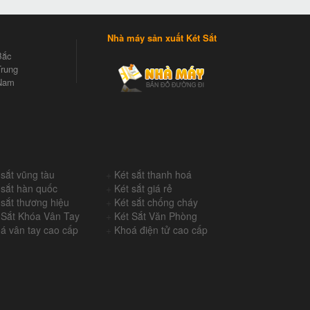
Nhà máy sản xuất Két Sắt
Bắc
rung
Nam
 sắt vũng tàu
+
Két sắt thanh hoá
 sắt hàn quốc
+
Két sắt giá rẻ
 sắt thương hiệu
+
Két sắt chống cháy
 Sắt Khóa Vân Tay
+
Két Sắt Văn Phòng
á vân tay cao cấp
+
Khoá điện tử cao cấp