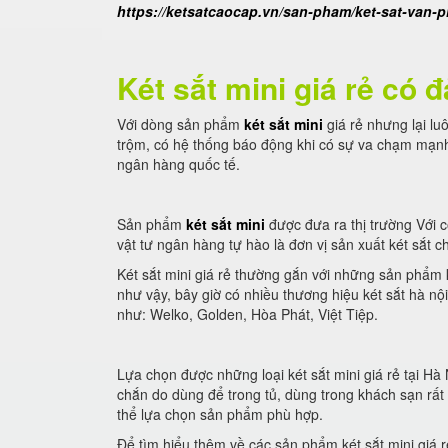
https://ketsatcaocap.vn/san-pham/ket-sat-van-
Két sắt mini giá rẻ có
Với dòng sản phẩm
két sắt mini
giá rẻ nhưng lại lu
trộm, có hệ thống báo động khi có sự va chạm mạnh
ngân hàng quốc tế.
Sản phẩm
két sắt mini
được đưa ra thị trường Với c
vật tư ngân hàng tự hào là đơn vị sản xuất két sắt ch
Két sắt mini giá rẻ thường gắn với những sản phẩm 
như vậy, bây giờ có nhiều thương hiệu két sắt hà n
như: Welko, Golden, Hòa Phát, Việt Tiệp.
Lựa chọn được những loại két sắt mini giá rẻ tại H
chắn do dùng để trong tủ, dùng trong khách sạn rấ
thể lựa chọn sản phẩm phù hợp.
Để tìm hiểu thêm về các sản phẩm két sắt mini giá rẻ