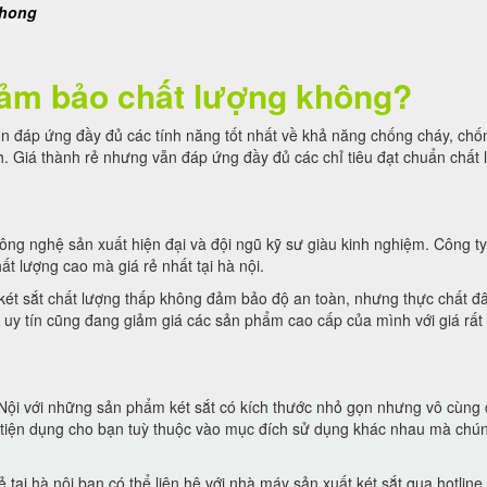
phong
 đảm bảo chất lượng không?
ôn đáp ứng đầy đủ các tính năng tốt nhất về khả năng chống cháy, chố
. Giá thành rẻ nhưng vẫn đáp ứng đầy đủ các chỉ tiêu đạt chuẩn chất 
ông nghệ sản xuất hiện đại và đội ngũ kỹ sư giàu kinh nghiệm. Công ty 
ất lượng cao mà giá rẻ nhất tại hà nội.
két sắt chất lượng thấp không đảm bảo độ an toàn, nhưng thực chất đ
ội uy tín cũng đang giảm giá các sản phẩm cao cấp của mình với giá rấ
à Nội với những sản phẩm két sắt có kích thước nhỏ gọn nhưng vô cùng
t tiện dụng cho bạn tuỳ thuộc vào mục đích sử dụng khác nhau mà chún
 tại hà nội bạn có thể liên hệ với nhà máy sản xuất két sắt qua hotline