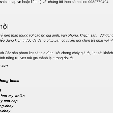
satcaocap.vn
hoặc liên hệ với chúng tôi theo số hotline 0982770404
nội
trở nên thân thuộc với các hộ gia đình, văn phòng, khách sạn. Với dòn
kiểu dáng kích thước đa dạng giúp bạn có nhiều lựa chọn tốt nhất với n
t với Các sản phẩm két sắt gia đình, két chống cháy giá rẻ, két sắt khác
h năng ưu việt mà giá thành lại tương đối rẻ.
h-san
n-hang-bemc
i
-khau-my-welko
ay-cao-cap
ong-chay
g-chay