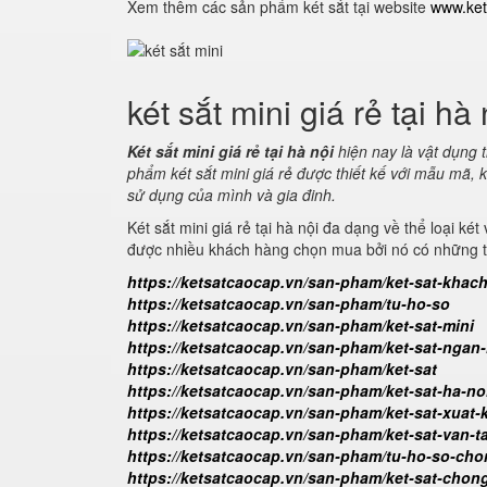
Xem thêm các sản phẩm két sắt tại website
www.ket
két sắt mini giá rẻ tại hà 
Két sắt mini giá rẻ tại hà nội
hiện nay là vật dụng 
phẩm két sắt mini giá rẻ được thiết kế với mẫu mã, 
sử dụng của mình và gia đinh.
Két sắt mini giá rẻ tại hà nội đa dạng về thể loại ké
được nhiều khách hàng chọn mua bởi nó có những tín
https://ketsatcaocap.vn/san-pham/ket-sat-khac
https://ketsatcaocap.vn/san-pham/tu-ho-so
https://ketsatcaocap.vn/san-pham/ket-sat-mini
https://ketsatcaocap.vn/san-pham/ket-sat-nga
https://ketsatcaocap.vn/san-pham/ket-sat
https://ketsatcaocap.vn/san-pham/ket-sat-ha-no
https://ketsatcaocap.vn/san-pham/ket-sat-xuat
https://ketsatcaocap.vn/san-pham/ket-sat-van-t
https://ketsatcaocap.vn/san-pham/tu-ho-so-ch
https://ketsatcaocap.vn/san-pham/ket-sat-chon