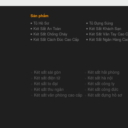
Sản phẩm
Tủ Hồ Sơ
Tủ Đựng Súng
Két Sắt An Toàn
Két Sắt Khách Sạn
Két Sắt Chống Cháy
Két Sắt Vân Tay Cao 
Két Sắt Cách Đúc Cao Cấp
Két Sắt Ngân Hàng Ca
+
Két sắt sài gòn
+
Két sắt hải phòng
+
Két sắt điện tử
+
Két sắt hà nội
+
Két sắt to đại
+
Két sắt công ty
+
Két sắt thu ngân
+
Két sắt công đức
+
Két sắt văn phòng cao cấp
+
Két sắt đựng hồ sơ