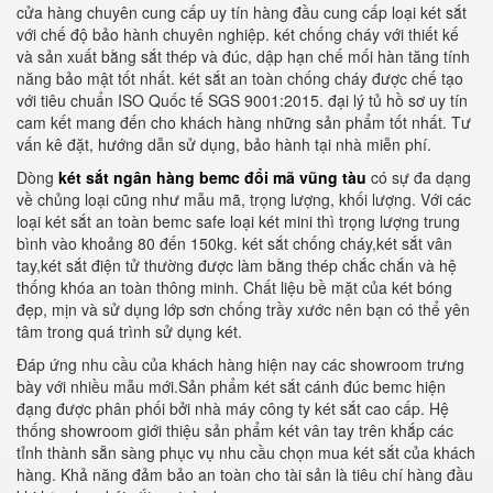
cửa hàng chuyên cung cấp uy tín hàng đầu cung cấp loại két sắt
với chế độ bảo hành chuyên nghiệp. két chống cháy với thiết kế
và sản xuất bằng sắt thép và đúc, dập hạn chế mối hàn tăng tính
năng bảo mật tốt nhất. két sắt an toàn chống cháy được chế tạo
với tiêu chuẩn ISO Quốc tế SGS 9001:2015. đại lý tủ hồ sơ uy tín
cam kết mang đến cho khách hàng những sản phẩm tốt nhất. Tư
vấn kê đặt, hướng dẫn sử dụng, bảo hành tại nhà miễn phí.
Dòng
két sắt ngân hàng bemc đổi mã vũng tàu
có sự đa dạng
về chủng loại cũng như mẫu mã, trọng lượng, khối lượng. Với các
loại két sắt an toàn bemc safe loại két mini thì trọng lượng trung
bình vào khoảng 80 đến 150kg. két sắt chống cháy,két sắt vân
tay,két sắt điện tử thường được làm bằng thép chắc chắn và hệ
thống khóa an toàn thông minh. Chất liệu bề mặt của két bóng
đẹp, mịn và sử dụng lớp sơn chống trầy xước nên bạn có thể yên
tâm trong quá trình sử dụng két.
Đáp ứng nhu cầu của khách hàng hiện nay các showroom trưng
bày với nhiều mẫu mới.Sản phẩm két sắt cánh đúc bemc hiện
đạng được phân phối bởi nhà máy công ty két sắt cao cấp. Hệ
thống showroom giới thiệu sản phẩm két vân tay trên khắp các
tỉnh thành sẵn sàng phục vụ nhu cầu chọn mua két sắt của khách
hàng. Khả năng đảm bảo an toàn cho tài sản là tiêu chí hàng đầu