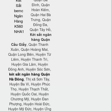
Két
Đình, Quận
Sắt
Hoàn Kiếm,
bemc
Quận Hai Bà
Ngân
Trưng, Quận
Hàng
Đống Đa,
K560
Quận Tây Hồ,
NHA1
Két sắt ngân
hàng Quận
Cầu Giấy
, Quận Thanh
Xuân, Quận Hoàng Mai,
Quận Long Biên, Huyện Từ
Liêm, Huyện Thanh Trì,
Huyện Gia Lâm, Huyện
Đông Anh, Huyện Sóc Sơn,
két sắt ngân hàng Quận
Hà Đông
, Thị xã Sơn Tây,
Huyện Ba Vì, Huyện Phúc
Thọ, Huyện Thạch Thất,
Huyện Quốc Oai, Huyện
Chương Mỹ, Huyện Đan
Phượng, Huyện Hoài Đức,
Huyện Mỹ Đức, Huyện Ứng