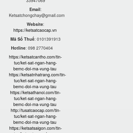
33947069
Email
:
Ketsatchongchay@gmail.com
Website
:
https://ketsatcaocap.vn
Mã Số Thuế
: 0101391913
Hotline
: 098 2770404
https://ketsatcantho.com/tin-
tuc/ket-sat-ngan-hang-
bemc-doi-ma-vung-tau
https://ketsatnhatrang.com/tin-
tuc/ket-sat-ngan-hang-
bemc-doi-ma-vung-tau
https://ketsathanoi.com/tin-
tuc/ket-sat-ngan-hang-
bemc-doi-ma-vung-tau
http://tusatcaocap.com/tin-
tuc/ket-sat-ngan-hang-
bemc-doi-ma-vung-tau
https://ketsatsaigon.com/tin-