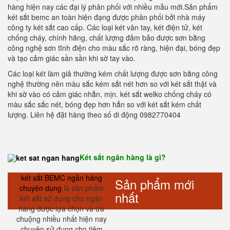
hàng hiện nay các đại lý phân phối với nhiều mẫu mới.Sản phẩm
két sắt bemc an toàn hiện đạng được phân phối bởi nhà máy
công ty két sắt cao cấp. Các loại két vân tay, két điện tử, két
chống cháy, chính hãng, chất lượng đảm bảo được sơn bằng
công nghệ sơn tĩnh điện cho màu sắc rõ ràng, hiện đại, bóng đẹp
và tạo cảm giác sần sần khi sờ tay vào.
Các loại két làm giả thường kém chất lượng được sơn bằng công
nghệ thường nên màu sắc kém sắt nét hơn so với két sắt thật và
khi sờ vào có cảm giác nhẵn, mịn. két sắt welko chống cháy có
màu sắc sắc nét, bóng đẹp hơn hẳn so với két sắt kém chất
lượng. Liên hệ đặt hàng theo số di động 0982770404
Két sắt ngân hàng là gì?
két sắt BEMC ngân hàng
Sản phẩm mới
chuyên dụng
là sản phẩm
nhất
két sắt sử dụng cho ngân
hàng được lựa chọn và ưa
chuộng nhiều nhất hiện nay
chuyên sử dụng cho tiệm