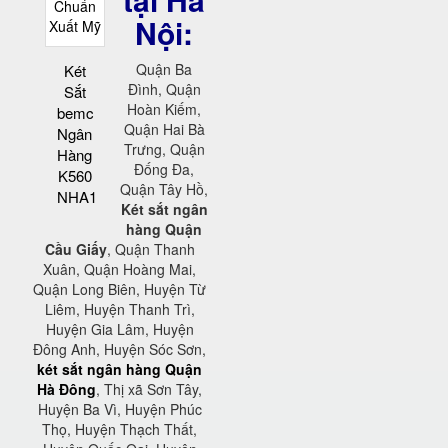
Nội:
Quận Ba
Két
Đình, Quận
Sắt
Hoàn Kiếm,
bemc
Quận Hai Bà
Ngân
Trưng, Quận
Hàng
Đống Đa,
K560
Quận Tây Hồ,
NHA1
Két sắt ngân
hàng Quận
Cầu Giấy
, Quận Thanh
Xuân, Quận Hoàng Mai,
Quận Long Biên, Huyện Từ
Liêm, Huyện Thanh Trì,
Huyện Gia Lâm, Huyện
Đông Anh, Huyện Sóc Sơn,
két sắt ngân hàng Quận
Hà Đông
, Thị xã Sơn Tây,
Huyện Ba Vì, Huyện Phúc
Thọ, Huyện Thạch Thất,