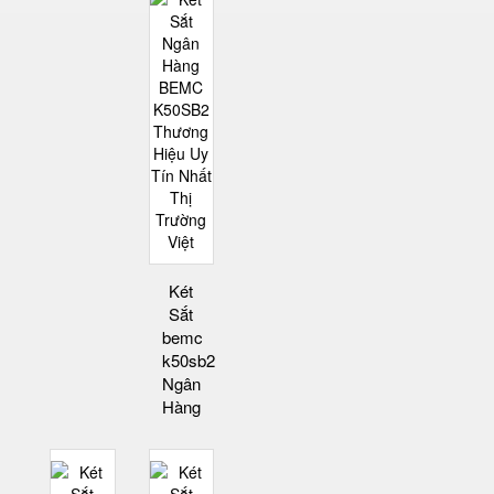
Két
Sắt
bemc
k50sb2
Ngân
Hàng