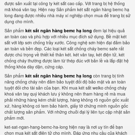
được sản xuất tại công ty két sắt cao cấp. Với trang bị hệ thống
mã khoá vân tay. Hiện nay Sản phẩm két sắt ngân hàng bemc hạ
long đang được nhiều nhà máy xí nghiệp chọn mua để trang bị sử
dụng cho mình.
Sản phẩm
két sắt ngân hàng bemc hạ long
đem lại hiệu quả
an toàn cao và phù hợp với nhiều mục đích sử dụng. Bề mặt két
sắt với lớp sơn chống trầy xước. Công nghệ sơn hiện đại đảm bảo
an toàn và bền đẹp. Các loại két sắt chống cháy bemc safe rất
được chú trọng về thiết kế thân két. két vân tay, két điện tử, két
chống cháy thường được làm từ thép đúc với bản lề và lắp đặt hệ
thống khóa dày dặn, cứng cáp.
Sản phẩm
két sắt ngân hàng bemc hạ long
còn trang bị tính
năng chống cháy nên đảm bảo tuyệt đối độ bảo mật và an toàn
tuyệt đối cho tài sản của bạn. Khi mua két sắt welko chống cháy
khoá vân tay quý khách lưu ý không nên tham hàng rẻ mà mua
phải những hàng kém chất lượng, hàng không rõ nguồn gốc xuất
xứ, hàng không có tem bảo hành, giấy tờ chứng minh nguồn gốc
chất lượng sản phẩm. Với những chuỗi đại lý liên tục cập nhật sản
phẩm mới.
ket-sat-ngan-hang-bemc-ha-long hiện nay là nơi uy tín để bạn
chọn mua két sắt điện tử cho mình. Đáp ứng nhu cầu của khách