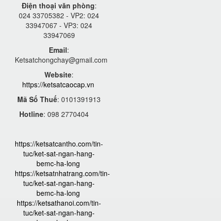
Điện thoại văn phòng
:
024 33705382 - VP2: 024
33947067 - VP3: 024
33947069
Email
:
Ketsatchongchay@gmail.com
Website
:
https://ketsatcaocap.vn
Mã Số Thuế
: 0101391913
Hotline
: 098 2770404
https://ketsatcantho.com/tin-
tuc/ket-sat-ngan-hang-
bemc-ha-long
https://ketsatnhatrang.com/tin-
tuc/ket-sat-ngan-hang-
bemc-ha-long
https://ketsathanoi.com/tin-
tuc/ket-sat-ngan-hang-