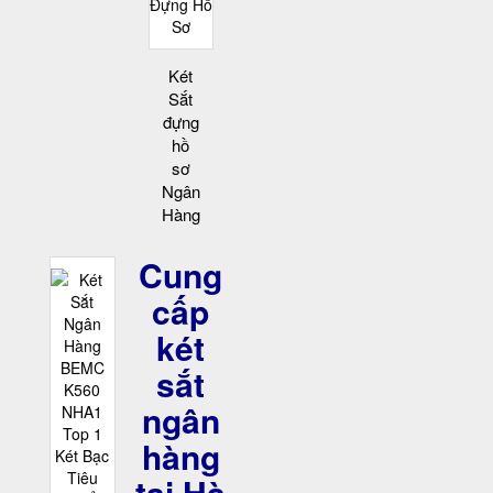
Két
Sắt
đựng
hồ
sơ
Ngân
Hàng
Cung
cấp
két
sắt
ngân
hàng
tại Hà