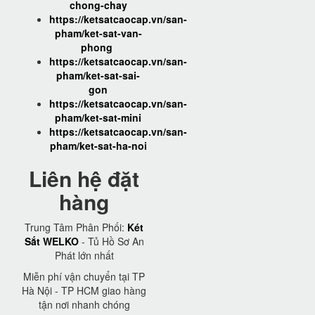
chong-chay
https://ketsatcaocap.vn/san-
pham/ket-sat-van-
phong
https://ketsatcaocap.vn/san-
pham/ket-sat-sai-
gon
https://ketsatcaocap.vn/san-
pham/ket-sat-mini
https://ketsatcaocap.vn/san-
pham/ket-sat-ha-noi
Liên hệ đặt
hàng
Trung Tâm Phân Phối:
Két
Sắt WELKO
- Tủ Hồ Sơ An
Phát lớn nhất
Miễn phí vận chuyển tại TP
Hà Nội - TP HCM giao hàng
tận nơi nhanh chóng