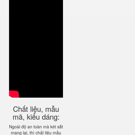
Chất liệu, mẫu
mã, kiểu dáng:
Ngoài độ an toàn mà két sắt
mang lại, thì chất liệu mẫu