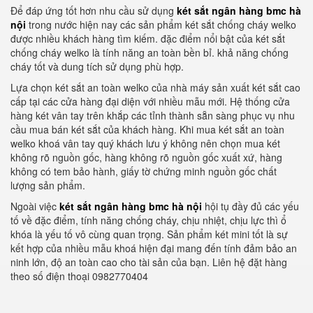
Để đáp ứng tốt hơn nhu cầu sử dụng
két sắt ngân hàng bmc hà
nội
trong nước hiện nay các sản phẩm két sắt chống cháy welko
được nhiều khách hàng tìm kiếm. đặc điểm nổi bật của két sắt
chống cháy welko là tính năng an toàn bền bỉ. khả năng chống
cháy tốt và dung tích sử dụng phù hợp.
Lựa chọn két sắt an toàn welko của nhà máy sản xuất két sắt cao
cấp tại các cửa hàng đại diện với nhiều mẫu mới. Hệ thống cửa
hàng két vân tay trên khắp các tỉnh thành sẵn sàng phục vụ nhu
cầu mua bán két sắt của khách hàng. Khi mua két sắt an toàn
welko khoá vân tay quý khách lưu ý không nên chọn mua két
không rõ nguồn gốc, hàng không rõ nguồn gốc xuất xứ, hàng
không có tem bảo hành, giấy tờ chứng minh nguồn gốc chất
lượng sản phẩm.
Ngoài việc
két sắt ngân hàng bmc hà nội
hội tụ đầy đủ các yếu
tố về đặc điểm, tính năng chống cháy, chịu nhiệt, chịu lực thì ổ
khóa là yếu tố vô cùng quan trọng. Sản phẩm két mini tốt là sự
kết hợp của nhiều mẫu khoá hiện đại mang đến tính đảm bảo an
ninh lớn, độ an toàn cao cho tài sản của bạn. Liên hệ đặt hàng
theo số điện thoại 0982770404