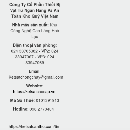
Công Ty Cổ Phần Thiết Bị
Vật Tư Ngân Hàng Và An
Toàn Kho Quỹ Việt Nam
Nhà máy sản xuất
: Khu
Công Nghệ Cao Láng Hoà
Lạc
Điện thoại văn phòng
:
024 33705382 - VP2: 024
33947067 - VP3: 024
33947069
Email
:
Ketsatchongchay@gmail.com
Website
:
https://ketsatcaocap.vn
Mã Số Thuế
: 0101391913
Hotline
: 098 2770404
https://ketsatcantho.com/tin-