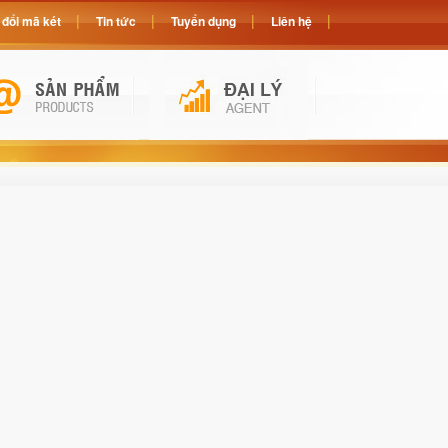
đổi mã két
Tin tức
Tuyển dụng
Liên hệ