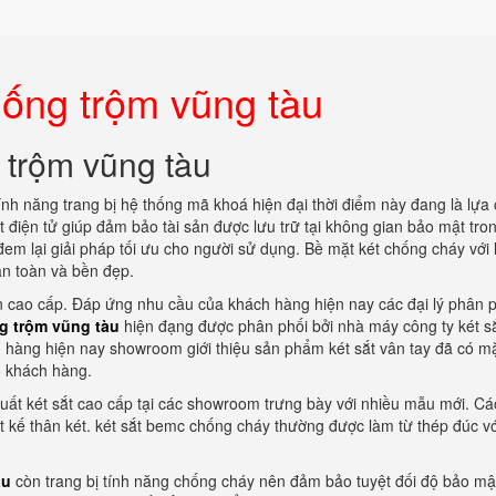
hống trộm vũng tàu
 trộm vũng tàu
ính năng trang bị hệ thống mã khoá hiện đại thời điểm này đang là lựa
t điện tử giúp đảm bảo tài sản được lưu trữ tại không gian bảo mật tro
đem lại giải pháp tối ưu cho người sử dụng. Bề mặt két chống cháy với 
n toàn và bền đẹp.
àn cao cấp. Đáp ứng nhu cầu của khách hàng hiện nay các đại lý phân p
g trộm vũng tàu
hiện đạng được phân phối bởi nhà máy công ty két s
hàng hiện nay showroom giới thiệu sản phẩm két sắt vân tay đã có mặ
o khách hàng.
ất két sắt cao cấp tại các showroom trưng bày với nhiều mẫu mới. Các
ết kế thân két. két sắt bemc chống cháy thường được làm từ thép đúc v
àu
còn trang bị tính năng chống cháy nên đảm bảo tuyệt đối độ bảo mậ