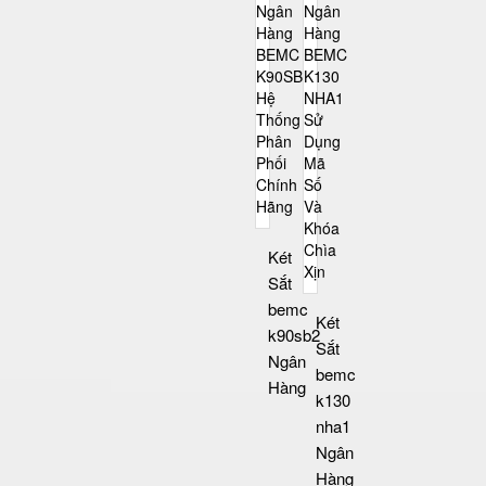
Két
Sắt
bemc
Két
k90sb2
Sắt
Ngân
bemc
Hàng
k130
nha1
Ngân
Hàng