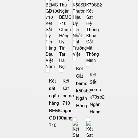
Két
Két
Sắt
Két
Két
Sắt
bemc
sắt
sắt
bemc
k50sb2
ngân
bemc
k70sb2
Ngân
hàng
710
Ngân
Hàng
BEMC
ngân
Hàng
GD100-
hàng
710