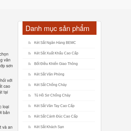
Danh mục sản phẩm
Két Sắt Ngân Hàng BEMC
 chọn
Két Sắt Xuất Khẩu Cao Cấp
ng văn
Bốt Điều Khiển Giao Thông
lớp sơn
Két Sắt Văn Phòng
hối với
Két Sắt Chống Cháy
ắt cao
t tại
Tủ Hồ Sơ Chống Cháy
 loại
Két Sắt Vân Tay Cao Cấp
ới bản
Két Sắt Cánh Đúc Cao Cấp
t và an
Két Sắt Khách Sạn