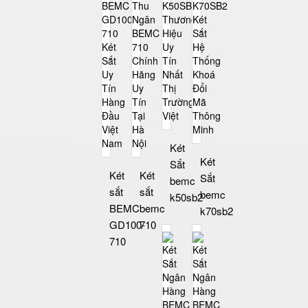
Két
Két
Sắt
Két
Két
Sắt
bemc
sắt
sắt
bemc
k50sb2
BEMC
bemc
k70sb2
GD100-
710
710