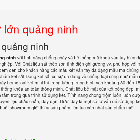
ỡ lớn quảng ninh
n quảng ninh
ng ninh
với tính năng chống cháy và hệ thống mã khoá vân tay hiện đạ
hiệp. Với Chất liệu sắt thép sơn tĩnh điện ghi gương vv, phù hợp với 
 đem đến cho khách hàng các mẫu két vân tay đa dạng mẫu mã chủng l
hẩm két sắt Dòng két sắt có sự đa dạng về chủng loại cũng như mẫu
cháy bemc loại két mini thì trọng lượng trung bình vào khoảng 80 đến 1
 thống khóa an toàn thông minh. Chất liệu bề mặt của két bóng đẹp, m
n tâm trong quá trình sử dụng két. Tính năng chống trộm luôn luôn đư
yên liệu chắc chắn, dày dặn. Dưới đây là một số tư vấn để sử dụng ké
chuỗi showroom giới thiệu sản phẩm liên tục cập nhật sản phẩm mới