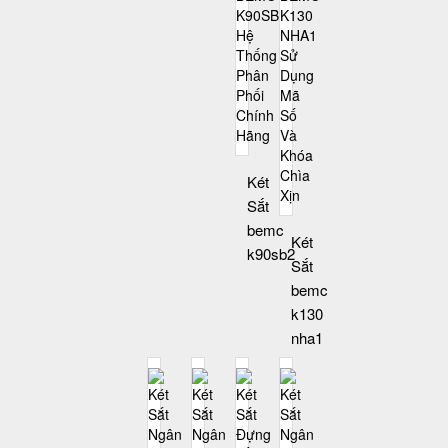
Két
Sắt
bemc
Két
k90sb2
Sắt
bemc
k130
nha1