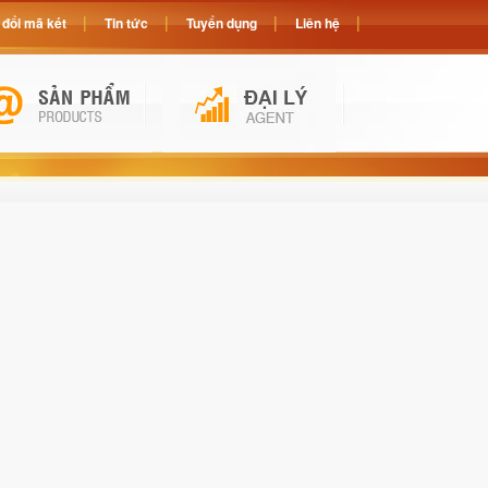
đổi mã két
Tin tức
Tuyển dụng
Liên hệ