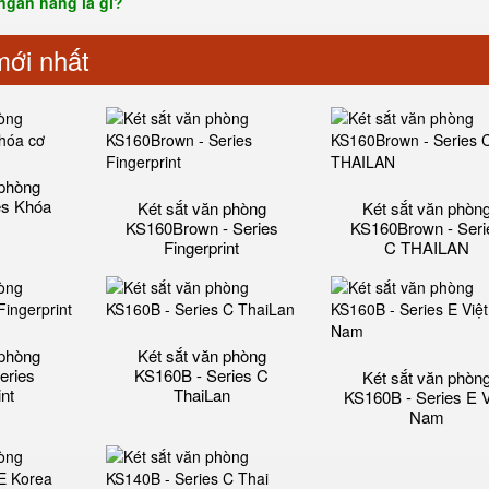
ngân hàng là gì?
ới nhất
 phòng
es Khóa
Két sắt văn phòng
Két sắt văn phòn
KS160Brown - Series
KS160Brown - Seri
Fingerprint
C THAILAN
 phòng
Két sắt văn phòng
eries
KS160B - Series C
Két sắt văn phòn
int
ThaiLan
KS160B - Series E V
Nam