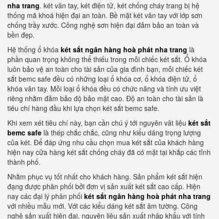
nha trang
. két vân tay, két điện tử, két chống cháy trang bị hệ
thống mã khoá hiện đại an toàn. Bề mặt két vân tay với lớp sơn
chống trầy xước. Công nghệ sơn hiện đại đảm bảo an toàn và
bền đẹp.
Hệ thống ổ khóa
két sắt ngân hàng hoà phát nha trang
là
phần quan trọng không thể thiếu trong mỗi chiếc két sắt. Ổ khóa
luôn bảo vệ an toàn cho tài sản của gia đình bạn, mỗi chiếc két
sắt bemc safe đều có những loại ổ khóa cơ, ổ khóa điện tử, ổ
khóa vân tay. Mỗi loại ổ khóa đều có chức năng và tính ưu việt
riêng nhằm đảm bảo độ bảo mật cao. Độ an toàn cho tài sản là
tiêu chí hàng đầu khi lựa chọn két sắt bemc safe.
Khi xem xét tiêu chí này, bạn cần chú ý tới nguyên vât liệu
két sắt
bemc safe
là thép chắc chắc, cũng như kiểu dáng trọng lượng
của két. Để đáp ứng nhu cầu chọn mua két sắt của khách hàng
hiện nay cửa hàng két sắt chống cháy đã có mặt tại khắp các tỉnh
thành phố.
Nhằm phục vụ tốt nhất cho khách hàng. Sản phẩm két sắt hiện
đạng được phân phối bởi đơn vị sản xuất két sắt cao cấp. Hiện
nay các đại lý phân phối
két sắt ngân hàng hoà phát nha trang
với nhiều mẫu mới. Với các kiểu dáng két sắt âm tường. Công
nghệ sản xuất hiện đại, nguyên liệu sản xuất nhập khẩu với tính