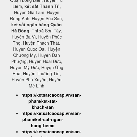
Quận Long Biên, Huyện Từ
Liêm,
két sắt Thanh Trì
,
Huyện Gia Lâm, Huyện
Đông Anh, Huyện Sóc Sơn,
két sắt ngân hàng Quận
Hà Đông
, Thị xã Sơn Tây,
Huyện Ba Vì, Huyện Phúc
Thọ, Huyện Thạch Thất,
Huyện Quốc Oai, Huyện
Chương Mỹ, Huyện Đan
Phượng, Huyện Hoài Đức,
Huyện Mỹ Đức, Huyện Ứng
Hoà, Huyện Thường Tín,
Huyện Phú Xuyên, Huyện
Mê Linh
https://ketsatcaocap.vn/san-
pham/ket-sat-
khach-san
https://ketsatcaocap.vn/san-
pham/ket-sat-ngan-
hang-bemc
https://ketsatcaocap.vn/san-