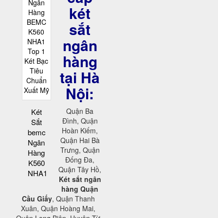
két
sắt
ngân
hàng
tại Hà
Nội:
Quận Ba
Két
Đình, Quận
Sắt
Hoàn Kiếm,
bemc
Quận Hai Bà
Ngân
Trưng, Quận
Hàng
Đống Đa,
K560
Quận Tây Hồ,
NHA1
Két sắt ngân
hàng Quận
Cầu Giấy
, Quận Thanh
Xuân, Quận Hoàng Mai,