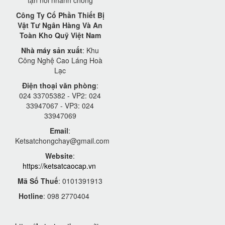
tận nơi nhanh chóng
Công Ty Cổ Phần Thiết Bị
Vật Tư Ngân Hàng Và An
Toàn Kho Quỹ Việt Nam
Nhà máy sản xuất
: Khu
Công Nghệ Cao Láng Hoà
Lạc
Điện thoại văn phòng
:
024 33705382 - VP2: 024
33947067 - VP3: 024
33947069
Email
:
Ketsatchongchay@gmail.com
Website
:
https://ketsatcaocap.vn
Mã Số Thuế
: 0101391913
Hotline
: 098 2770404