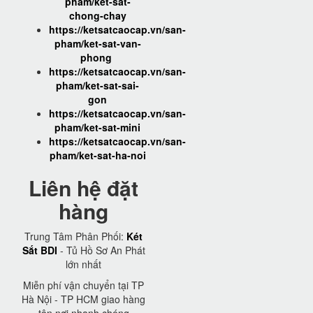
pham/ket-sat-
chong-chay
https://ketsatcaocap.vn/san-
pham/ket-sat-van-
phong
https://ketsatcaocap.vn/san-
pham/ket-sat-sai-
gon
https://ketsatcaocap.vn/san-
pham/ket-sat-mini
https://ketsatcaocap.vn/san-
pham/ket-sat-ha-noi
Liên hệ đặt
hàng
Trung Tâm Phân Phối:
Két
Sắt BDI
- Tủ Hồ Sơ An Phát
lớn nhất
Miễn phí vận chuyển tại TP
Hà Nội - TP HCM giao hàng