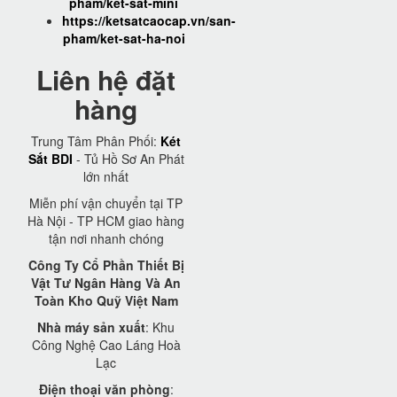
pham/ket-sat-mini
https://ketsatcaocap.vn/san-
pham/ket-sat-ha-noi
Liên hệ đặt
hàng
Trung Tâm Phân Phối:
Két
Sắt BDI
- Tủ Hồ Sơ An Phát
lớn nhất
Miễn phí vận chuyển tại TP
Hà Nội - TP HCM giao hàng
tận nơi nhanh chóng
Công Ty Cổ Phần Thiết Bị
Vật Tư Ngân Hàng Và An
Toàn Kho Quỹ Việt Nam
Nhà máy sản xuất
: Khu
Công Nghệ Cao Láng Hoà
Lạc
Điện thoại văn phòng
: