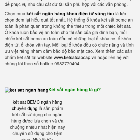
để phục vụ nhu cầu cất dữ tài sản phù hợp với các văn phòng.
Chọn mua
két sắt ngân hàng khoá điện tử vũng tàu
là lựa
chọn đem lại hiểu quả tốt nhất. Hệ thống ổ khóa két sắt bemc an
toàn là phần quan trọng không thể thiếu trong mỗi chiếc két sắt.
Ổ khóa luôn bảo vệ an toàn cho tài sản của gia đình bạn, mỗi
chiếc két sắt bemc an toàn đều có những loại ổ khóa cơ, ổ khóa
điện tử, ổ khóa vân tay. Mỗi loại ổ khóa đều có chức năng và tính
ưu việt riêng nhằm đảm bảo độ bảo mật cao. Xem thêm các sản
phẩm két sắt tại website
www.ketsatcaocap.vn
hoặc liên hệ với
chúng tôi theo số hotline 0982770404
Két sắt ngân hàng là gì?
két sắt BEMC ngân hàng
chuyên dụng
là sản phẩm
két sắt sử dụng cho ngân
hàng được lựa chọn và ưa
chuộng nhiều nhất hiện nay
chuyên sử dụng cho tiệm
vàng, Nhà Nước.