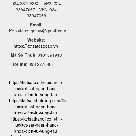
024 33705382 - VP2: 024
33947067 - VP3: 024
33947069
Email
:
Ketsatchongchay@gmail.com
Website
:
https://ketsatcaocap.vn
Mã Số Thuế
: 0101391913
Hotline
: 098 2770404
https://ketsatcantho.com/tin-
tuc/ket-sat-ngan-hang-
khoa-dien-tu-vung-tau
https://ketsatnhatrang.com/tin-
tuc/ket-sat-ngan-hang-
khoa-dien-tu-vung-tau
https://ketsathanoi.com/tin-
tuc/ket-sat-ngan-hang-
khoa-dien-tu-vung-tau