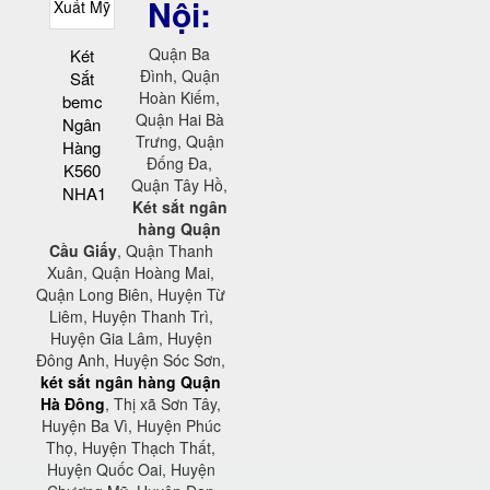
Nội:
Quận Ba
Két
Đình, Quận
Sắt
Hoàn Kiếm,
bemc
Quận Hai Bà
Ngân
Trưng, Quận
Hàng
Đống Đa,
K560
Quận Tây Hồ,
NHA1
Két sắt ngân
hàng Quận
Cầu Giấy
, Quận Thanh
Xuân, Quận Hoàng Mai,
Quận Long Biên, Huyện Từ
Liêm, Huyện Thanh Trì,
Huyện Gia Lâm, Huyện
Đông Anh, Huyện Sóc Sơn,
két sắt ngân hàng Quận
Hà Đông
, Thị xã Sơn Tây,
Huyện Ba Vì, Huyện Phúc
Thọ, Huyện Thạch Thất,
Huyện Quốc Oai, Huyện