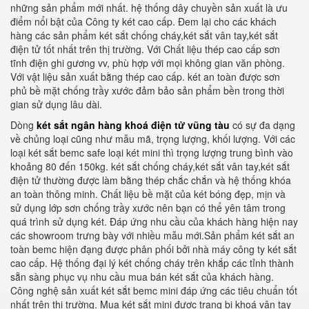
những sản phẩm mới nhất. hệ thống dây chuyền sản xuất là ưu
điểm nổi bật của Công ty két cao cấp. Đem lại cho các khách
hàng các sản phẩm két sắt chống cháy,két sắt vân tay,két sắt
điện tử tốt nhất trên thị trường. Với Chất liệu thép cao cấp sơn
tĩnh điện ghi gương vv, phù hợp với mọi không gian văn phòng.
Với vật liệu sản xuất bằng thép cao cấp. két an toàn được sơn
phủ bề mặt chống trầy xước đảm bảo sản phẩm bền trong thời
gian sử dụng lâu dài.
Dòng
két sắt ngân hàng khoá điện tử vũng tàu
có sự đa dạng
về chủng loại cũng như mẫu mã, trọng lượng, khối lượng. Với các
loại két sắt bemc safe loại két mini thì trọng lượng trung bình vào
khoảng 80 đến 150kg. két sắt chống cháy,két sắt vân tay,két sắt
điện tử thường được làm bằng thép chắc chắn và hệ thống khóa
an toàn thông minh. Chất liệu bề mặt của két bóng đẹp, mịn và
sử dụng lớp sơn chống trầy xước nên bạn có thể yên tâm trong
quá trình sử dụng két. Đáp ứng nhu cầu của khách hàng hiện nay
các showroom trưng bày với nhiều mẫu mới.Sản phẩm két sắt an
toàn bemc hiện đạng được phân phối bởi nhà máy công ty két sắt
cao cấp. Hệ thống đại lý két chống cháy trên khắp các tỉnh thành
sẵn sàng phục vụ nhu cầu mua bán két sắt của khách hàng.
Công nghệ sản xuất két sắt bemc mini đáp ứng các tiêu chuẩn tốt
nhất trên thị trường. Mua két sắt mini được trang bị khoá vân tay