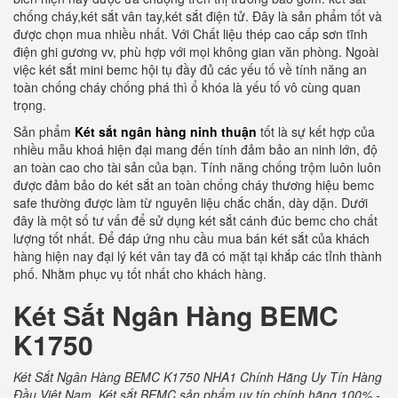
chống cháy,két sắt vân tay,két sắt điện tử. Đây là sản phẩm tốt và
được chọn mua nhiều nhất. Với Chất liệu thép cao cấp sơn tĩnh
điện ghi gương vv, phù hợp với mọi không gian văn phòng. Ngoài
việc két sắt mini bemc hội tụ đầy đủ các yếu tố về tính năng an
toàn chống cháy chống phá thì ổ khóa là yếu tố vô cùng quan
trọng.
Sản phẩm
Két sắt ngân hàng ninh thuận
tốt là sự kết hợp của
nhiều mẫu khoá hiện đại mang đến tính đảm bảo an ninh lớn, độ
an toàn cao cho tài sản của bạn. Tính năng chống trộm luôn luôn
được đảm bảo do két sắt an toàn chống cháy thương hiệu bemc
safe thường được làm từ nguyên liệu chắc chắn, dày dặn. Dưới
đây là một số tư vấn để sử dụng két sắt cánh đúc bemc cho chất
lượng tốt nhất. Để đáp ứng nhu cầu mua bán két sắt của khách
hàng hiện nay đại lý két vân tay đã có mặt tại khắp các tỉnh thành
phố. Nhằm phục vụ tốt nhất cho khách hàng.
Két Sắt Ngân Hàng BEMC
K1750
Két Sắt Ngân Hàng BEMC K1750 NHA1 Chính Hãng Uy Tín Hàng
Đầu Việt Nam. Két sắt BEMC sản phẩm uy tín chính hãng 100% -