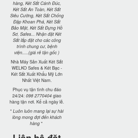
hàng, Két Sắt Cánh Đúc,
Két Sắt An Toàn, Két Sắt
Siêu Cường, Két Sắt Chống
Đập Khoan Phá, Két Sắt
Bảo Mật, Két Sắt Đựng Hồ
Sơ, Safes... Nhận đặt Két
Sắt lắp đặt cho các công
trình chung cư, bệnh
viện.....(giá rẻ tận gốc )
Nhà Máy Sản Xuất Két Sắt
WELKO Safes & Két Bạc -
Két Sắt Xuất Khẩu Mỹ Lớn
Nhất Việt Nam.
Phục vụ tận tình chu đáo
24/24:
098 2770404
giao
hàng tận nơi. Kể cả ngày lễ.
"
Luôn luôn mang lại sự hài
lòng mong đợi đến khách
hàng
"
Liên hệ đặt