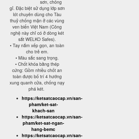
sơn, chống
gỉ. Đặc biệt sử dụng lớp sơn
lót chuyên dùng cho Tàu
thuỷ chống mặn ở các vùng
ven biển Việt Nam (Công
nghệ này chỉ có ở dòng két
sắt WELKO Safes).
• Tay nắm xếp gọn, an toàn
cho trẻ em.
• Màu sắc sang trọng.
• Chốt khóa bằng thép
cứng: Gồm nhiều chốt an
toàn được bố trí 4 hướng
xung quanh cửa, chống nạy
phá két.
https://ketsatcaocap.vn/san-
pham/ket-sat-
khach-san
https://ketsatcaocap.vn/san-
pham/ket-sat-ngan-
hang-bemc
https://ketsatcaocap.vn/san-