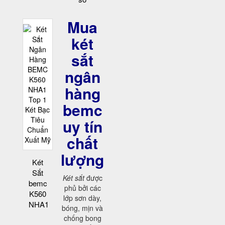
Mua
két
sắt
ngân
hàng
bemc
uy tín
chất
lượng
Két
Sắt
Két sắt
được
bemc
phủ bởi các
K560
lớp sơn dày,
NHA1
bóng, mịn và
chống bong