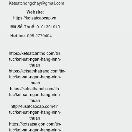
Ketsatchongchay@gmail.com
Website
:
https://ketsatcaocap.vn
Mã Số Thuế
: 0101391913
Hotline
: 098 2770404
https://ketsatcantho.com/tin-
tuc/ket-sat-ngan-hang-ninh-
thuan
https://ketsatnhatrang.com/tin-
tuc/ket-sat-ngan-hang-ninh-
thuan
https://ketsathanoi.com/tin-
tuc/ket-sat-ngan-hang-ninh-
thuan
http://tusatcaocap.com/tin-
tuc/ket-sat-ngan-hang-ninh-
thuan
https://ketsatsaigon.com/tin-
tuc/ket-sat-ngan-hang-ninh-