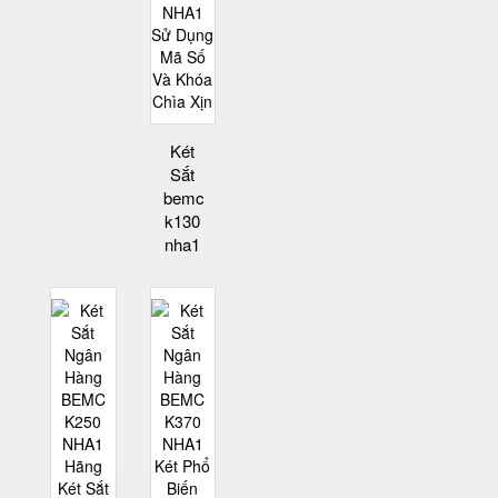
Két
Sắt
bemc
k130
nha1