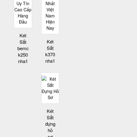
Két
Két
Sắt
Sắt
bemc
k370
k250
nha1
nha1
Két
Sắt
đựng
hồ
sơ