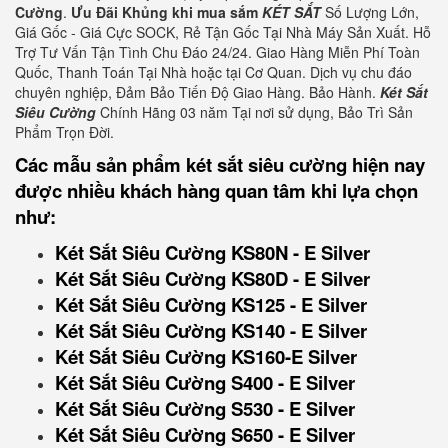
Cường
.
Ưu Đãi Khủng khi mua sắm
KÉT SẮT
Số Lượng Lớn,
Giá Gốc - Giá Cực SOCK, Rẻ Tận Gốc Tại Nhà Máy Sản Xuất. Hỗ
Trợ Tư Vấn Tận Tình Chu Đáo 24/24. Giao Hàng Miễn Phí Toàn
Quốc, Thanh Toán Tại Nhà hoặc tại Cơ Quan. Dịch vụ chu đáo
chuyên nghiệp, Đảm Bảo Tiến Độ Giao Hàng. Bảo Hành.
Két Sắt
Siêu Cường
Chính Hãng 03 năm Tại nơi sử dụng, Bảo Trì Sản
Phẩm Trọn Đời.
Các mẫu sản phẩm két sắt siêu cường hiện nay
được nhiều khách hàng quan tâm khi lựa chọn
như:
Két Sắt Siêu Cường KS80N - E Silver
Két Sắt Siêu Cường KS80D - E Silver
Két Sắt Siêu Cường KS125 - E Silver
Két Sắt Siêu Cường KS140 - E Silver
Két Sắt Siêu Cường KS160-E Silver
Két Sắt Siêu Cường S400 - E Silver
Két Sắt Siêu Cường S530 - E Silver
Két Sắt Siêu Cường S650 - E Silver