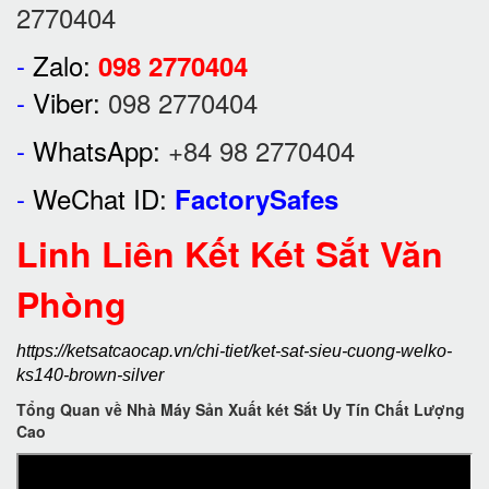
2770404
-
Zalo:
098 2770404
-
Viber:
098 2770404
-
WhatsApp:
+84 98 2770404
-
WeChat ID:
FactorySafes
Linh Liên Kết Két Sắt Văn
Phòng
https://ketsatcaocap.vn/chi-tiet/ket-sat-sieu-cuong-welko-
ks140-brown-silver
Tổng Quan về Nhà Máy Sản Xuất két Sắt Uy Tín Chất Lượng
Cao