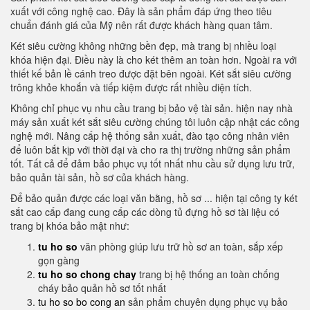
xuất với công nghệ cao. Đây là sản phẩm đáp ứng theo tiêu
chuẩn đánh giá của Mỹ nên rất được khách hàng quan tâm.
Két siêu cường không những bền đẹp, mà trang bị nhiều loại
khóa hiện đại. Điều này là cho két thêm an toàn hơn. Ngoài ra với
thiết kế bản lề cánh treo được đặt bên ngoài. Két sắt siêu cường
trông khỏe khoắn và tiếp kiệm được rất nhiều diện tích.
Không chỉ phục vụ nhu cầu trang bị bảo vệ tài sản. hiện nay nhà
máy sản xuất két sắt siêu cường chúng tôi luôn cập nhật các công
nghệ mới. Nâng cấp hệ thống sản xuất, đào tạo công nhân viên
để luôn bắt kịp với thời đại và cho ra thị trường những sản phẩm
tốt. Tất cả để đảm bảo phục vụ tốt nhất nhu cầu sử dụng lưu trữ,
bảo quản tài sản, hồ sơ của khách hàng.
Để bảo quản được các loại văn bằng, hồ sơ ... hiện tại công ty két
sắt cao cấp đang cung cấp các dòng tủ đựng hồ sơ tài liệu có
trang bị khóa bảo mật như:
tu ho so
văn phòng giúp lưu trữ hồ sơ an toàn, sắp xếp
gọn gàng
tu ho so chong chay
trang bị hệ thống an toàn chống
cháy bảo quản hồ sơ tốt nhất
tu ho so bo cong an
sản phẩm chuyên dụng phục vụ bảo