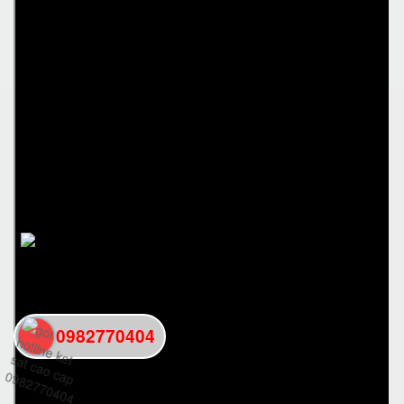
0982770404
back