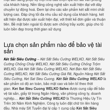
của khách hàng. Nền tảng công nghệ sản xuất hiện đại với dây
chuyền tự động hoá. Đem lại cho các sản phẩm két sắt mini chất
lượng cao. Đáp ứng tối đa nhu cầu sử dụng của khách hàng. két
sắt hiện đại được sản xuất hiện đại, với thiết kế đơn giản và thuận
tiên. Bề mặt bên ngoài tủ được sơn chống trầy xước. giúp cho tủ
luôn bền đẹp trong thời gian sử dụng
Lựa chọn sản phẩm nào để bảo vệ tài
sản
Két Sắt Siêu Cường
– Két Sắt Siêu Cường WELKO, Két Sắt Siêu
Cường Chống Cháy WELKO, Két Sắt Siêu Cường Chống Trộm
WELKO, Giá Két Sắt Siêu Cường WELKO, Nơi Bán Két Sắt Siêu
Cường WELKO, Két Sắt Siêu Cường Giá Rẻ, Nguồn Hàng Két Sắt
Siêu Cường, Ket Sat Sieu Cuong.
Két Sắt SIêu Cường WELKO
là
sản phẩm có độ an toàn, bảo mật cao và bền bỉ theo thời
gian.
Ket Sat Sieu Cuong WELKO Safes
được cung cấp để bảo
vệ tài sản, giấy tờ trong Ngân Hàng, văn phòng công ty, doanh
nghiệp....
Két Sắt Siêu Cường WELKO
là Thương Hiệu Uy Tín
Trên 30 Năm Kinh Nghiệm. Công ty luôn đặt chữ tín lên hàng
đầu. Nhà máy SX Tuyển đại lý cấp 1 cung cấp
Két Sắt Siêu