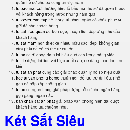
quản hồ sơ cho bộ công an việt nam
tu bao mat bdi
thương hiệu tủ bảo mật hồ sơ đã quen thuộc
với khách hàng trong nước những năm qua
tu locker cao cap
hệ thống tủ nhiều ngăn có khóa phục vụ
gửi đồ cho khách hàng
tu sat treo quan ao
bền đẹp, thuận tiện đáp ứng nhu cầu
khách hàng
tu sat mam non
thiết kế nhiều màu sắc, đẹp, không gian
vừa phải để bé có thể tự cất đồ
tu ho so di dong
đem lại hiệu quả cao trong công việc
tu file
đựng tài liệu với hiệu xuất cao, dễ dàng thao tác tìm
kiếm
tu sat an phat
cung cấp giải pháp quản lý hồ sơ hiệu quả
hoc tu van phong bemc
thuận tiện để lưu trữ tài liệu, nhỏ
gọn dễ sắp xếp không gian
tu ho so ngan hang
giải pháp đựng hồ sơ cho ngân hàng
gọn gàng, ngăn nắp
ban chan sat an phat
giải pháp văn phòng hiện đại được
khách hàng ưa chuông nhất
Két Sắt Siêu