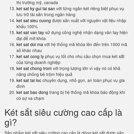
thị trường mỹ, canada
ket sat ky gui tai san
với từng ngăn két riêng biệt phục vụ
lưu trữ tài sản trong ngân hàng
ket sat sieu cuong
được sản xuất với nguyên vật liệu nhập
khẩu 100%
ket sat van tay
sử dụng công nghệ nhận dạng vân tay hiện
đại để mở khóa
ket sat doi ma
với hệ thống mã khóa lên đến trên 1000 mã
số khác nhau
ket sat cong ty
phục vụ tốt cho nhu cầu chọn mua két sắt
của từng doanh nghiệp
ket sat chong trom
với trọng lượng lớn vì vậy nó có khả
năng chống bê trộm hiệu quả
ket sat tai loc
chuyên dụng, nhỏ gọn, an toàn phục vụ gia
đình
ket sat bao dong
trang bị hệ thống mã khóa báo động khi
có sự va chạm
Két sắt siêu cường cao cấp là
gì?
Sản phẩm két sắt siêu cường cao cấp là dòng két sắt được sản