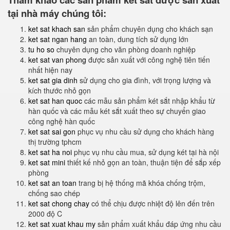
tại nhà máy chúng tôi:
ket sat khach san
sản phẩm chuyên dụng cho khách sạn
ket sat ngan hang
an toàn, dung tích sử dụng lớn
tu ho so
chuyên dụng cho văn phòng doanh nghiệp
ket sat van phong
được sản xuất với công nghệ tiên tiến
nhất hiện nay
ket sat gia dinh
sử dụng cho gia đình, với trọng lượng và
kích thước nhỏ gọn
ket sat han quoc
các mẫu sản phẩm két sắt nhập khẩu từ
hàn quốc và các mẫu két sắt xuất theo sự chuyển giao
công nghệ hàn quốc
ket sat sai gon
phục vụ nhu cầu sử dụng cho khách hàng
thị trường tphcm
ket sat ha noi
phục vụ nhu cầu mua, sử dụng két tại hà nội
ket sat mini
thiết kế nhỏ gọn an toàn, thuận tiện để sắp xếp
phòng
ket sat an toan
trang bị hệ thống mã khóa chống trộm,
chống sao chép
ket sat chong chay
có thể chịu được nhiệt độ lên đến trên
2000 độ C
ket sat xuat khau my
sản phẩm xuất khẩu đáp ứng nhu cầu