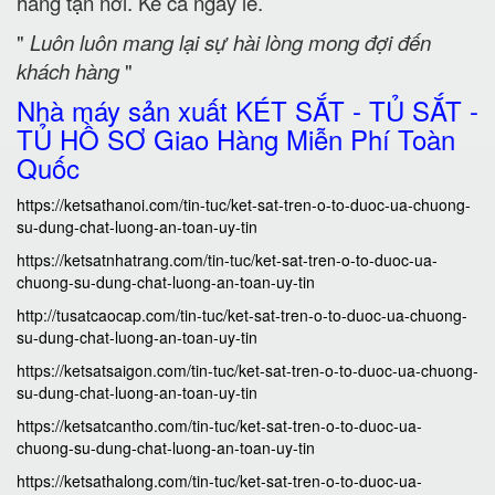
hàng tận nơi. Kể cả ngày lễ.
"
Luôn luôn mang lại sự hài lòng mong đợi đến
khách hàng
"
Nhà máy sản xuất KÉT SẮT - TỦ SẮT -
TỦ HỒ SƠ Giao Hàng Miễn Phí Toàn
Quốc
https://ketsathanoi.com/tin-tuc/ket-sat-tren-o-to-duoc-ua-chuong-
su-dung-chat-luong-an-toan-uy-tin
https://ketsatnhatrang.com/tin-tuc/ket-sat-tren-o-to-duoc-ua-
chuong-su-dung-chat-luong-an-toan-uy-tin
http://tusatcaocap.com/tin-tuc/ket-sat-tren-o-to-duoc-ua-chuong-
su-dung-chat-luong-an-toan-uy-tin
https://ketsatsaigon.com/tin-tuc/ket-sat-tren-o-to-duoc-ua-chuong-
su-dung-chat-luong-an-toan-uy-tin
https://ketsatcantho.com/tin-tuc/ket-sat-tren-o-to-duoc-ua-
chuong-su-dung-chat-luong-an-toan-uy-tin
https://ketsathalong.com/tin-tuc/ket-sat-tren-o-to-duoc-ua-