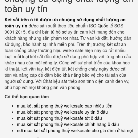
toàn uy tín
Két sắt trên ô tô được ưa chuộng sử dụng chất lượng an
toàn uy tín
được sản xuất theo tiêu chuẩn ISO Quốc tế SGS
9001:2015. địa chỉ bán tủ hồ sơ uy tín cam kết mang đến cho
khách hàng những sản phẩm tốt nhất. Tư vấn kê đặt, hướng dẫn
sử dụng, bảo hành tại nhà miễn phí. Trên thị trường két sắt an
toàn chống cháy thương hiệu welko safe hiện nay có rất nhiều
loại, mỗi loại két sắt đều được sử dụng phù hợp với từng nhu cầu
khác nhau của mỗi công ty. Cùng với sự phát triển của khoa học
kĩ thuật, két vân tay, két điện tử, két chống cháy ngày được cải
tiến và nâng cấp để đảm bảo khả năng bảo vệ cho tài sản của
người sử dung. Với Chất liệu sắt thép sơn tĩnh điện xanh đen vv,
phù hợp với mọi không gian văn phòng.
Có thể bạn quan tâm
mua két sắt phong thuỷ welkosafe bao nhiêu tiền
mua két sắt phong thuỷ welkosafe uy tín ở đâu
mua két sắt phong thuỷ welkosafe tốt ở đâu
mua két sắt phong thuỷ welkosafe chính hãng ở đâu
nơi mua két sắt phong thuỷ welkosafe cho gia đình ở hà nội