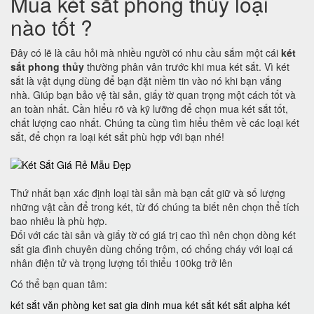
Mua két sắt phong thủy loại
nào tốt ?
Đây có lẽ là câu hỏi mà nhiều người có nhu cầu sắm một cái
két
sắt phong thủy
thường phân vân trước khi mua két sắt. Vì két
sắt là vật dụng dùng để bạn đặt niềm tin vào nó khi bạn vắng
nhà. Giúp bạn bảo vệ tài sản, giấy tờ quan trọng một cách tốt và
an toàn nhất. Cần hiểu rõ và kỹ lưỡng để chọn mua két sắt tốt,
chất lượng cao nhất. Chúng ta cùng tìm hiểu thêm về các loại két
sắt, để chọn ra loại két sắt phù hợp với bạn nhé!
Thứ nhất bạn xác định loại tài sản mà bạn cất giữ và số lượng
những vật cần để trong két, từ đó chúng ta biết nên chọn thể tích
bao nhiêu là phù hợp.
Đối với các tài sản và giấy tờ có giá trị cao thì nên chọn dòng két
sắt gia đình chuyên dùng chống trộm, có chống cháy với loại cá
nhân điện tử và trọng lượng tối thiểu 100kg trở lên
Có thể bạn quan tâm:
két sắt văn phòng
ket sat gia dinh
mua két sắt
két sắt alpha
két