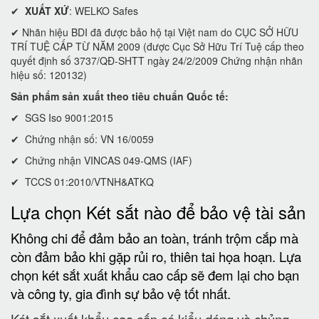
✔
XUẤT XỨ
: WELKO Safes
✔ Nhãn hiệu BDI đã được bảo hộ tại Việt nam do CỤC SỞ HỮU
TRÍ TUỆ CẤP TỪ NĂM 2009 (được Cục Sở Hữu Trí Tuệ cấp theo
quyết định số 3737/QĐ-SHTT ngày 24/2/2009 Chứng nhận nhãn
hiệu số: 120132)
Sản phẩm sản xuất theo tiêu chuẩn Quốc tế:
✔ SGS Iso 9001:2015
✔ Chứng nhận số: VN 16/0059
✔ Chứng nhận VINCAS 049-QMS (IAF)
✔ TCCS 01:2010/VTNH&ATKQ
Lựa chọn Két sắt nào để bảo vệ tài sản
Không chi để đảm bảo an toàn, tránh trộm cắp mà
còn đảm bảo khi gặp rủi ro, thiên tai họa hoạn. Lựa
chọn két sắt xuất khẩu cao cấp sẽ đem lại cho bạn
và công ty, gia đình sự bảo vệ tốt nhất.