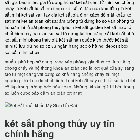
sắt giá bao nhiêu
giá tủ đựng hồ sơ
két sắt điện tử mini
két chống
cháy
tủ két sắt
tủ sắt nhỏ
mua két sắt ở đâu
cửa kho tiền
giá két
sắt mini
ket sat van tay
giá két sắt gia đình
cách đổ mật khẩu két
sắt mini
ket an toan
két sắt âm tường
tủ đựng hồ sơ văn phòng
tủ
hồ sơ mini
tủ sắt phong thủy tphcm
két sắt golden
két sắt nào tốt
nhất hiện nay
cau tao ket sat
tủ đựng tài liệu bằng sắt
két sắt nhỏ
két sắt mini phong thủy
giá két sắt hàn quốc
kích thước két sắt
mini
tủ lưu trữ hồ sơ
cz 83
ngân hàng acb ở hà nội
deposit box
két sắt mini tphcm
muốn, phù hợp sử dụng trong văn phòng, gia đình có tính năng
chống cháy và hệ thống khoá an toàn cao là kết quả của sự sáng
tạo từ một dạng vật cứng có khả năng chống cháy tại một
ngưỡng nhiệt độ độ nhất định. Loại két sắt này có thiết kế đặc biệt
cô lập trong trường hợp hỏa hoạn. Những tài sản giá trị bên trong
sẽ luôn được bảo đảm an toàn tốt nhất.
két sắt phong thủy uy tín
chính hãng