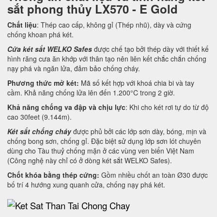
sắt phong thủy LX570 - E Gold
Chất liệu
: Thép cao cấp, không gỉ (Thép nhũ), dày và cứng
chống khoan phá két.
Cửa két sắt WELKO Safes
được chế tạo bởi thép dày với thiết kế
hình răng cưa ăn khớp với thân tạo nên liên kết chắc chắn chống
nạy phá và ngăn lửa, đảm bảo chống cháy.
Phương thức mở két:
Mã số kết hợp với khoá chia bi và tay
cầm. Khả năng chống lửa lên đến 1.200°C trong 2 giờ.
Khả năng chống va đập và chịu lực
: Khi cho két rơi tự do từ độ
cao 30feet (9.144m).
Két sắt chống cháy
được phủ bởi các lớp sơn dày, bóng, mịn và
chống bong sơn, chống gỉ. Đặc biệt sử dụng lớp sơn lót chuyên
dùng cho Tàu thuỷ chống mặn ở các vùng ven biển Việt Nam
(Công nghệ này chỉ có ở dòng két sắt WELKO Safes).
Chốt khóa bằng thép cứng:
Gồm nhiều chốt an toàn Ø30 được
bố trí 4 hướng xung quanh cửa, chống nạy phá két.