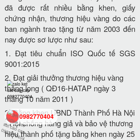
đã được rất nhiều bằng khen, giấy
chứng nhận, thương hiệu vàng do các
ban ngành trao tặng từ năm 2003 đến
nay được sơ lược như sau:
1. Đạt tiêu chuẩn ISO Quốc tế SGS
9001:2015
2. Đạt giải thưởng thương hiệu vàng
thăng long ( QĐ16-HATAP ngày 3
tháng 10 năm 2011 )
3. Bằng khen UBND Thành Phố Hà Nội
0982770404
- Hội chống hàng giả và bảo vệ thương
hiệu thành phố tặng bằng khen ngày 25
back