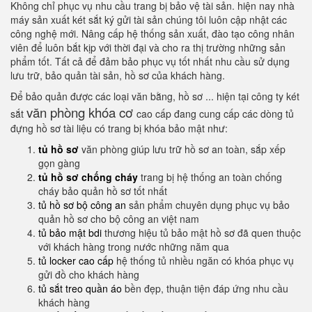
Không chỉ phục vụ nhu cầu trang bị bảo vệ tài sản. hiện nay nhà
máy sản xuất két sắt ký gửi tài sản chúng tôi luôn cập nhật các
công nghệ mới. Nâng cấp hệ thống sản xuất, đào tạo công nhân
viên để luôn bắt kịp với thời đại và cho ra thị trường những sản
phẩm tốt. Tất cả để đảm bảo phục vụ tốt nhất nhu cầu sử dụng
lưu trữ, bảo quản tài sản, hồ sơ của khách hàng.
Để bảo quản được các loại văn bằng, hồ sơ ... hiện tại công ty két
văn phòng khóa cơ
sắt
cao cấp đang cung cấp các dòng tủ
đựng hồ sơ tài liệu có trang bị khóa bảo mật như:
tủ hồ sơ
văn phòng giúp lưu trữ hồ sơ an toàn, sắp xếp
gọn gàng
tủ hồ sơ chống cháy
trang bị hệ thống an toàn chống
cháy bảo quản hồ sơ tốt nhất
tủ hồ sơ bộ công an
sản phẩm chuyên dụng phục vụ bảo
quản hồ sơ cho bộ công an việt nam
tủ bảo mật bdi
thương hiệu tủ bảo mật hồ sơ đã quen thuộc
với khách hàng trong nước những năm qua
tủ locker cao cấp
hệ thống tủ nhiều ngăn có khóa phục vụ
gửi đồ cho khách hàng
tủ sắt treo quần áo
bền đẹp, thuận tiện đáp ứng nhu cầu
khách hàng