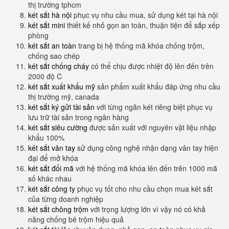
thị trường tphcm
két sắt hà nội
phục vụ nhu cầu mua, sử dụng két tại hà nội
két sắt mini
thiết kế nhỏ gọn an toàn, thuận tiện để sắp xếp
phòng
két sắt an toàn
trang bị hệ thống mã khóa chống trộm,
chống sao chép
két sắt chống cháy
có thể chịu được nhiệt độ lên đến trên
2000 độ C
két sắt xuất khẩu mỹ
sản phẩm xuất khẩu đáp ứng nhu cầu
thị trường mỹ, canada
két sắt ký gửi tài sản
với từng ngăn két riêng biệt phục vụ
lưu trữ tài sản trong ngân hàng
két sắt siêu cường
được sản xuất với nguyên vật liệu nhập
khẩu 100%
két sắt vân tay
sử dụng công nghệ nhận dạng vân tay hiện
đại để mở khóa
két sắt đổi mã
với hệ thống mã khóa lên đến trên 1000 mã
số khác nhau
két sắt công ty
phục vụ tốt cho nhu cầu chọn mua két sắt
của từng doanh nghiệp
két sắt chông trộm
với trọng lượng lớn vì vậy nó có khả
năng chống bê trộm hiệu quả