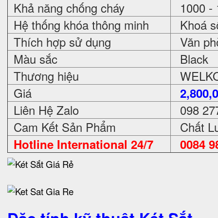
Khả năng chống cháy
1000 - 
Hệ thống khóa thông minh
Khoá số
Thích hợp sử dụng
Văn phòn
Màu sắc
Black
Thương hiệu
WELKO 
Giá
2,800,
Liên Hệ Zalo
098 27
Cam Kết Sản Phẩm
Chất Lư
Hotline International 24/7
0084 98