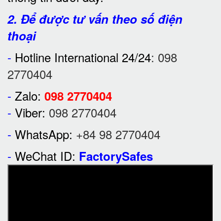
2. Để được tư vấn theo số điện
thoại
-
Hotline International 24/24
:
098
2770404
-
Zalo:
098 2770404
-
Viber:
098 2770404
-
WhatsApp:
+84 98 2770404
-
WeChat ID:
FactorySafes