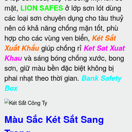
mặt,
ở lớp sơn lót dùng
LION SAFES
các loại sơn chuyên dụng cho tàu thuỷ
nên có khả năng chống mặn tốt, phù
hợp cho các vùng ven biển,
Két Sắt
giúp chống rỉ
Xuất Khẩu
Ket Sat Xuat
và sáng bóng chống xước, bong
Khau
sơn, giữ màu bền đặc biệt không bị
phai nhạt theo thời gian.
Bank Safety
Box
Màu Sắc Két Sắt Sang