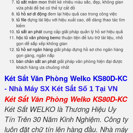
tủ sắt mầm mon
thiết kế nhiều màu sắc, đẹp, không gian
vừa phải để bé có thể tự cất đồ
tủ hồ sơ di động
đem lại hiệu quả cao trong công việc
tủ file
đựng tài liệu với hiệu xuất cao, dễ dàng thao tác tìm
kiếm
tủ sắt an phát
cung cấp giải pháp quản lý hồ sơ hiệu quả
hộc tủ văn phòng bemc
thuận tiện để lưu trữ tài liệu, nhỏ
gọn dễ sắp xếp không gian
tủ hồ sơ ngân hàng
giải pháp đựng hồ sơ cho ngân hàng
gọn gàng, ngăn nắp
bàn chân sắt an phát
giải pháp văn phòng hiện đại được
khách hàng ưa chuông nhất
Két Sắt Văn Phòng Welko KS80D-KC
-
Nhà Máy SX Két Sắt Số 1 Tại VN
Két Sắt Văn Phòng Welko KS80D-KC
Két Sắt WELKO là Thương Hiệu Uy
Tín Trên 30 Năm Kinh Nghiệm. Công ty
luôn đặt chữ tín lên hàng đầu. Nhà máy