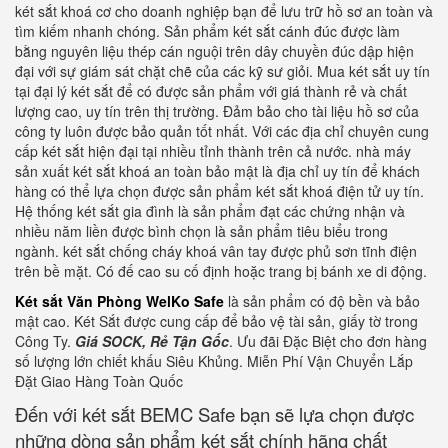
két sắt khoá cơ cho doanh nghiệp bạn để lưu trữ hồ sơ an toàn và
tìm kiếm nhanh chóng. Sản phẩm két sắt cánh đúc được làm
bằng nguyên liệu thép cán nguội trên dây chuyền đúc dập hiện
đại với sự giám sát chặt chẽ của các kỹ sư giỏi. Mua két sắt uy tín
tại đại lý két sắt để có được sản phẩm với giá thành rẻ và chất
lượng cao, uy tín trên thị trường. Đảm bảo cho tài liệu hồ sơ của
công ty luôn được bảo quản tốt nhất. Với các địa chỉ chuyên cung
cấp két sắt hiện đại tại nhiều tỉnh thành trên cả nước. nhà máy
sản xuất két sắt khoá an toàn bảo mật là địa chỉ uy tín để khách
hàng có thể lựa chọn được sản phẩm két sắt khoá điện tử uy tín.
Hệ thống két sắt gia đình là sản phẩm đạt các chứng nhận và
nhiều năm liền được bình chọn là sản phẩm tiêu biểu trong
ngành. két sắt chống cháy khoá vân tay được phủ sơn tĩnh điện
trên bề mặt. Có đế cao su cố định hoặc trang bị bánh xe di động.
Két sắt Văn Phòng WelKo Safe
là sản phẩm có độ bền và bảo
mật cao. Két Sắt được cung cấp để bảo vệ tài sản, giấy tờ trong
Công Ty.
Giá SOCK, Rẻ Tận Gốc
. Ưu đãi Đặc Biệt cho đơn hàng
số lượng lớn chiết khấu Siêu Khủng. Miễn Phí Vận Chuyển Lắp
Đặt Giao Hàng Toàn Quốc
Đến với két sắt BEMC Safe bạn sẽ lựa chọn được
những dòng sản phẩm két sắt chính hãng chất