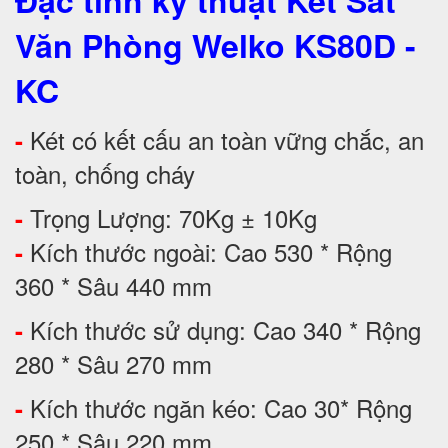
Đặc tính kỹ thuật Két Sắt
Văn Phòng Welko KS80D -
KC
Két có kết cấu an toàn vững chắc, an
-
toàn, chống cháy
Trọng Lượng: 70Kg ± 10Kg
-
Kích thước ngoài: Cao 530 * Rộng
-
360 * Sâu 440 mm
Kích thước sử dụng: Cao 340 * Rộng
-
280 * Sâu 270 mm
Kích thước ngăn kéo: Cao 30* Rộng
-
250 * Sâu 220 mm