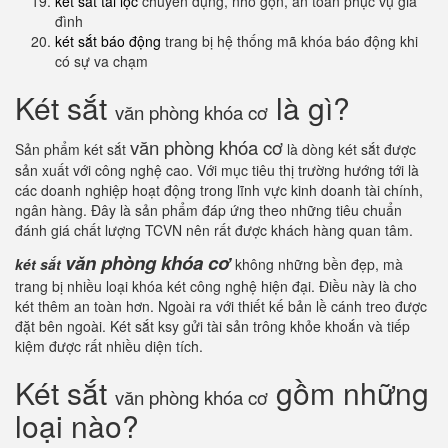
két sắt tài lộc
chuyên dụng, nhỏ gọn, an toàn phục vụ gia
đình
két sắt báo động
trang bị hệ thống mã khóa báo động khi
có sự va chạm
Két sắt
là gì?
văn phòng khóa cơ
văn phòng khóa cơ
Sản phẩm két sắt
là dòng két sắt được
sản xuất với công nghệ cao. Với mục tiêu thị trường hướng tới là
các doanh nghiệp hoạt động trong lĩnh vực kinh doanh tài chính,
ngân hàng. Đây là sản phẩm đáp ứng theo những tiêu chuẩn
đánh giá chất lượng TCVN nên rất được khách hàng quan tâm.
văn phòng khóa cơ
két sắt
không những bền đẹp, mà
trang bị nhiều loại khóa két công nghệ hiện đại. Điều này là cho
két thêm an toàn hơn. Ngoài ra với thiết kế bản lề cánh treo được
đặt bên ngoài. Két sắt ksy gửi tài sản trông khỏe khoắn và tiếp
kiệm được rất nhiều diện tích.
Két sắt
gồm những
văn phòng khóa cơ
loại nào?