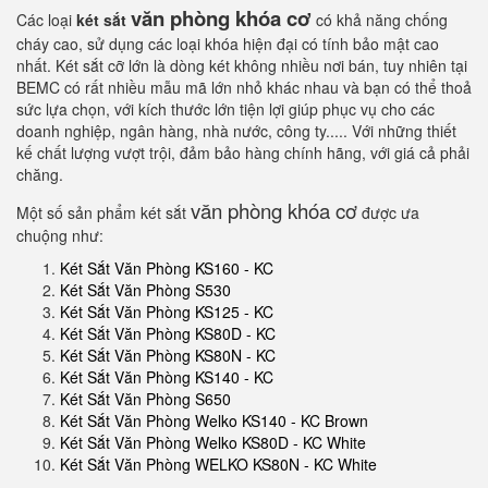
văn phòng khóa cơ
Các loại
két sắt
có khả năng chống
cháy cao, sử dụng các loại khóa hiện đại có tính bảo mật cao
nhất. Két sắt cỡ lớn là dòng két không nhiều nơi bán, tuy nhiên tại
BEMC có rất nhiều mẫu mã lớn nhỏ khác nhau và bạn có thể thoả
sức lựa chọn, với kích thước lớn tiện lợi giúp phục vụ cho các
doanh nghiệp, ngân hàng, nhà nước, công ty..... Với những thiết
kế chất lượng vượt trội, đảm bảo hàng chính hãng, với giá cả phải
chăng.
văn phòng khóa cơ
Một số sản phẩm két sắt
được ưa
chuộng như:
Két Sắt Văn Phòng KS160 - KC
Két Sắt Văn Phòng S530
Két Sắt Văn Phòng KS125 - KC
Két Sắt Văn Phòng KS80D - KC
Két Sắt Văn Phòng KS80N - KC
Két Sắt Văn Phòng KS140 - KC
Két Sắt Văn Phòng S650
Két Sắt Văn Phòng Welko KS140 - KC Brown
Két Sắt Văn Phòng Welko KS80D - KC White
Két Sắt Văn Phòng WELKO KS80N - KC White