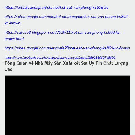
https://ketsatcaocap.vn/chi-tiet/ket-sat-van-phong-ks80d-kc
https://sites.google.com/site/ketsatchongdap/ket-sat-van-phong-ks80d-
kc-brown
https://safes68.blogspot.com/2020/11/ket-sat-van-phong-ks80d-kc-
brown.html
https://sites.google.com/view/safe28/ket-sat-van-phong-ks80d-kc-brown
https://www.facebook.com/ketsatnganhangcaocap/posts/189135082748890
Tổng Quan về Nhà Máy Sản Xuất két Sắt Uy Tín Chất Lượng
Cao