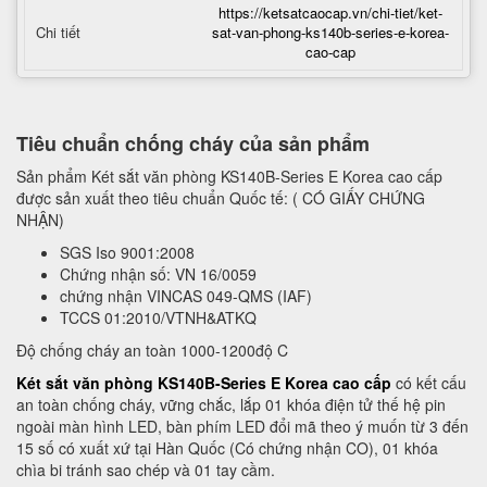
https://ketsatcaocap.vn/chi-tiet/ket-
Chi tiết
sat-van-phong-ks140b-series-e-korea-
cao-cap
Tiêu chuẩn chống cháy của sản phẩm
Sản phẩm Két sắt văn phòng KS140B-Series E Korea cao cấp
được sản xuất theo tiêu chuẩn Quốc tế: ( CÓ GIẤY CHỨNG
NHẬN)
SGS Iso 9001:2008
Chứng nhận số: VN 16/0059
chứng nhận VINCAS 049-QMS (IAF)
TCCS 01:2010/VTNH&ATKQ
Độ chống cháy an toàn 1000-1200độ C
Két sắt văn phòng KS140B-Series E Korea cao cấp
có kết cấu
an toàn chống cháy, vững chắc, lắp 01 khóa điện tử thế hệ pin
ngoài màn hình LED, bàn phím LED đổi mã theo ý muốn từ 3 đến
15 số có xuất xứ tại Hàn Quốc (Có chứng nhận CO), 01 khóa
chìa bi tránh sao chép và 01 tay cầm.