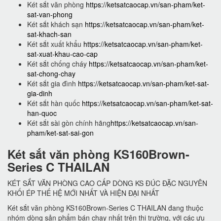
Két sắt văn phòng
https://ketsatcaocap.vn/san-pham/ket-
sat-van-phong
Két sắt khách sạn
https://ketsatcaocap.vn/san-pham/ket-
sat-khach-san
Két sắt xuất khẩu
https://ketsatcaocap.vn/san-pham/ket-
sat-xuat-khau-cao-cap
Két sắt chống cháy
https://ketsatcaocap.vn/san-pham/ket-
sat-chong-chay
Két sắt gia đình
https://ketsatcaocap.vn/san-pham/ket-sat-
gia-dinh
Két sắt hàn quốc
https://ketsatcaocap.vn/san-pham/ket-sat-
han-quoc
Két sắt sài gòn chính hãng
https://ketsatcaocap.vn/san-
pham/ket-sat-sai-gon
Két sắt văn phòng KS160Brown-
Series C THAILAN
KÉT SẮT VĂN PHÒNG CAO CẤP DÒNG KS ĐÚC ĐẶC NGUYÊN
KHỐI ÉP THẾ HỆ MỚI NHẤT VÀ HIỆN ĐẠI NHẤT
Két sắt văn phòng KS160Brown-Series C THAILAN đang thuộc
nhóm dòng sản phẩm bán chạy nhất trên thị trường, với các ưu