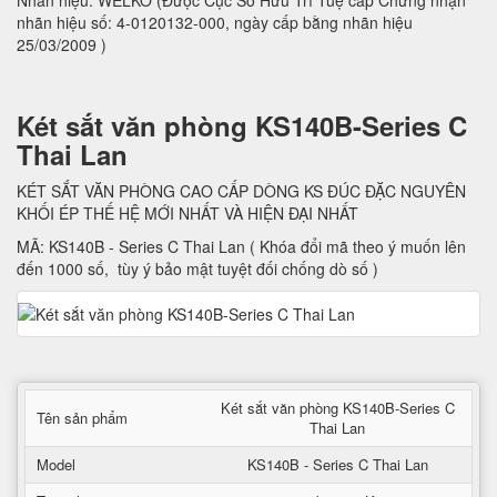
Nhãn hiệu: WELKO (Được Cục Sở Hữu Trí Tuệ cấp Chứng nhận
nhãn hiệu số: 4-0120132-000, ngày cấp bằng nhãn hiệu
25/03/2009 )
Két sắt văn phòng KS140B-Series C
Thai Lan
KÉT SẮT VĂN PHÒNG CAO CẤP DÒNG KS ĐÚC ĐẶC NGUYÊN
KHỐI ÉP THẾ HỆ MỚI NHẤT VÀ HIỆN ĐẠI NHẤT
MÃ: KS140B - Series C Thai Lan ( Khóa đổi mã theo ý muốn lên
đến 1000 số, tùy ý bảo mật tuyệt đối chống dò số )
Két sắt văn phòng KS140B-Series C
Tên sản phẩm
Thai Lan
Model
KS140B - Series C Thai Lan