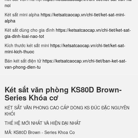
noi
Két sắt mini alpha
https://ketsatcaocap.vn/chi-tiet/ket-sat-mini-
alpha
Két sắt dùng cho gia đình
https://ketsatcaocap.vn/chi-tiet/ket-sat-
gia-dinh-loai-nao-tot
Kích thước két sắt mini
https://ketsatcaocap.vn/chi-tiet/ket-sat-
mini-kich-thuoc
Bán két sắt điện tử
https://ketsatcaocap.vn/chi-tiet/ban-ket-sat-
van-phong-dien-tu
Két sắt văn phòng KS80D Brown-
Series Khóa cơ
KÉT SẮT VĂN PHÒNG CAO CẤP DÒNG KS ĐÚC ĐẶC NGUYÊN
KHỐI
THẾ HỆ MỚI NHẤT VÀ HIỆN ĐẠI NHẤT
MÃ: KS80D Brown - Series Khoa Co