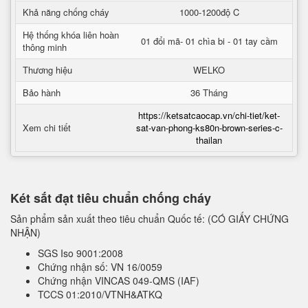
Khả năng chống cháy
1000-1200độ C
Hệ thống khóa liên hoàn
01 đổi mã- 01 chìa bi - 01 tay cầm
thông minh
Thương hiệu
WELKO
Bảo hành
36 Tháng
https://ketsatcaocap.vn/chi-tiet/ket-
Xem chi tiết
sat-van-phong-ks80n-brown-series-c-
thailan
Két sắt đạt tiêu chuẩn chống cháy
Sản phẩm sản xuất theo tiêu chuẩn Quốc tế: (CÓ GIẤY CHỨNG
NHẬN)
SGS Iso 9001:2008
Chứng nhận số: VN 16/0059
Chứng nhận VINCAS 049-QMS (IAF)
TCCS 01:2010/VTNH&ATKQ