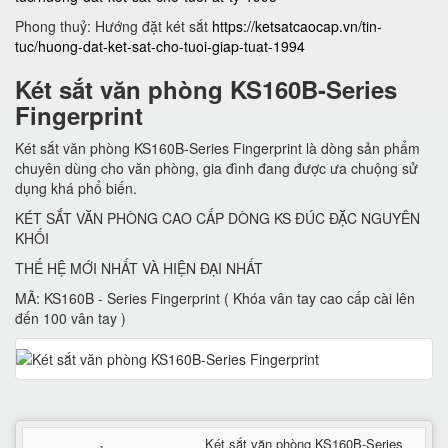
Phong thuỷ: Hướng đặt két sắt
https://ketsatcaocap.vn/tin-
tuc/huong-dat-ket-sat-cho-tuoi-giap-tuat-1994
Két sắt văn phòng KS160B-Series
Fingerprint
Két sắt văn phòng KS160B-Series Fingerprint là dòng sản phẩm
chuyên dùng cho văn phòng, gia đình đang được ưa chuộng sử
dụng khá phổ biến.
KÉT SẮT VĂN PHÒNG CAO CẤP DÒNG KS ĐÚC ĐẶC NGUYÊN
KHỐI
THẾ HỆ MỚI NHẤT VÀ HIỆN ĐẠI NHẤT
MÃ: KS160B - Series Fingerprint ( Khóa vân tay cao cấp cài lên
đến 100 vân tay )
Két sắt văn phòng KS160B-Series