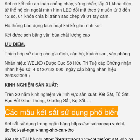
Két có kết cấu an toàn chống cháy, vững chắc, lắp 01 khóa điện
tử thế hệ pin ngoài màn hình LED đổi mã theo ý muốn từ 3 đến
12 số, 01 khóa chìa bi tránh sao chép và 01 tay cầm.
Hệ thống báo động kích hoạt khi kẻ gian rinh két.
Két được sơn bằng vân búa chất lượng cao
ƯU ĐIỂM:
Thích hợp sử dụng cho gia đình, căn hộ, khách sạn, văn phòng
Nhãn hiệu: WELKO (Được Cục Sở Hữu Trí Tuệ cấp Chứng nhận
nhãn hiệu số: 4-0120132-000, ngày cấp bằng nhãn hiệu
25/03/2009 )
KINH NGHIỆM SẢN XUẤT:
Trên 20 năm kinh nghiệm về lĩnh vực sản xuất: Két Sắt, Tủ Sắt,
Bục Bốt Giao Thông, Giường Sắt, Kệ Sắt….
Các mẫu két sắt sử dụng phổ biến
Két sắt sử dụng trong ngân hàng
https://ketsatcaocap.vn/chi-
tiet/ket-sat-ngan-hang-shb-can-tho
Két sắt VDH hà nội
https://ketsatcaocap.vn/chi-tiet/ket-sat-vdh-ha-