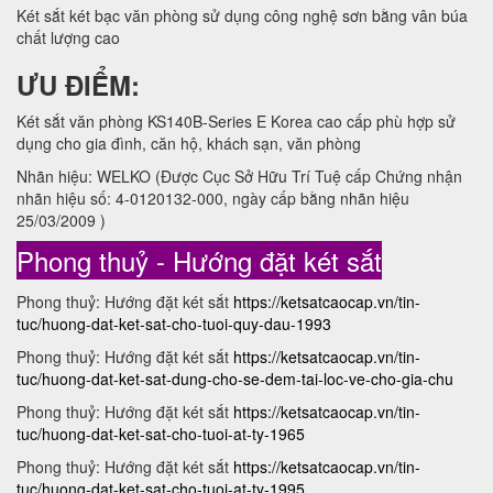
Két sắt két bạc văn phòng sử dụng công nghệ sơn bằng vân búa
chất lượng cao
ƯU ĐIỂM:
Két sắt văn phòng KS140B-Series E Korea cao cấp phù hợp sử
dụng cho gia đình, căn hộ, khách sạn, văn phòng
Nhãn hiệu: WELKO (Được Cục Sở Hữu Trí Tuệ cấp Chứng nhận
nhãn hiệu số: 4-0120132-000, ngày cấp bằng nhãn hiệu
25/03/2009 )
Phong thuỷ - Hướng đặt két sắt
Phong thuỷ: Hướng đặt két sắt
https://ketsatcaocap.vn/tin-
tuc/huong-dat-ket-sat-cho-tuoi-quy-dau-1993
Phong thuỷ: Hướng đặt két sắt
https://ketsatcaocap.vn/tin-
tuc/huong-dat-ket-sat-dung-cho-se-dem-tai-loc-ve-cho-gia-chu
Phong thuỷ: Hướng đặt két sắt
https://ketsatcaocap.vn/tin-
tuc/huong-dat-ket-sat-cho-tuoi-at-ty-1965
Phong thuỷ: Hướng đặt két sắt
https://ketsatcaocap.vn/tin-
tuc/huong-dat-ket-sat-cho-tuoi-at-ty-1995