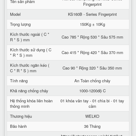
Tên sản phẩm
Fingerprint
Model
KS160B - Series Fingerprint
Trọng lượng
150Kg ± 10Kg
Kích thước ngoài ( C *
Cao 785 * Rộng 530 * Sâu 575 mm
R * S ) mm
Kích thước sử dụng ( C
Cao 415 * Rộng 420 * Sâu 370 mm
* R * S ) mm
Kích thước ngăn kéo (
Cao 90 * Rộng 320 * Sâu 350 mm
C * R * S ) mm
Tính năng
An Toàn chống cháy
Khả năng chống cháy
1000-1200độ C
Hệ thống khóa liên hoàn
01 khóa vân tay - 01 chìa bi - 01 tay
thông minh
cầm
Thương hiệu
WELKO
Bảo hành
36 Tháng