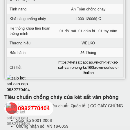
Tính năng
An Toàn chống cháy
Khả năng chống cháy
1000-1200độ C
Hệ thống khóa liên hoàn
01 đổi mã- 01 chìa bi - 01 tay cầm
thông minh
Thương hiệu
WELKO
Bảo hành
36 Tháng
https://ketsatcaocap.vn/chi-tiet/ket-
Chi tiết
sat-van-phong-ks160brown-series-c-
thailan
Tiêu chuẩn chống cháy của két sắt văn phòng
Sản phẩm sản xuất theo tiêu chuẩn Quốc tế: ( CÓ GIẤY CHỨNG
0982770404
NHẬN)
SGS Iso 9001:2008
Chứng nhận số: VN 16/0059
back