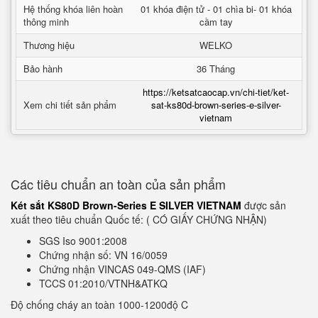
Hệ thống khóa liên hoàn
01 khóa điện tử - 01 chìa bi- 01 khóa
thông minh
cầm tay
Thương hiệu
WELKO
Bảo hành
36 Tháng
https://ketsatcaocap.vn/chi-tiet/ket-
Xem chi tiết sản phẩm
sat-ks80d-brown-series-e-silver-
vietnam
Các tiêu chuẩn an toàn của sản phẩm
Két sắt KS80D Brown-Series E SILVER VIETNAM
được sản
xuất theo tiêu chuẩn Quốc tế: ( CÓ GIẤY CHỨNG NHẬN)
SGS Iso 9001:2008
Chứng nhận số: VN 16/0059
Chứng nhận VINCAS 049-QMS (IAF)
TCCS 01:2010/VTNH&ATKQ
Độ chống cháy an toàn 1000-1200độ C