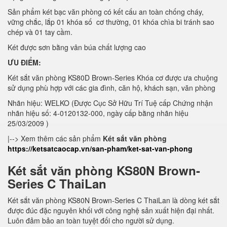
Sản phẩm két bạc văn phòng có kết cấu an toàn chống cháy,
vững chắc, lắp 01 khóa số cơ thường, 01 khóa chìa bi tránh sao
chép và 01 tay cầm.
Két được sơn bằng vân búa chất lượng cao
ƯU ĐIỂM:
Két sắt văn phòng KS80D Brown-Series Khóa cơ được ưa chuộng
sử dụng phù hợp với các gia đình, căn hộ, khách sạn, văn phòng
Nhãn hiệu: WELKO (Được Cục Sở Hữu Trí Tuệ cấp Chứng nhận
nhãn hiệu số: 4-0120132-000, ngày cấp bằng nhãn hiệu
25/03/2009 )
|--> Xem thêm các sản phẩm
Két sắt văn phòng
https://ketsatcaocap.vn/san-pham/ket-sat-van-phong
Két sắt văn phòng KS80N Brown-
Series C ThaiLan
Két sắt văn phòng KS80N Brown-Series C ThaiLan là dòng két sắt
được đúc đặc nguyên khối với công nghệ sản xuất hiện đại nhất.
Luôn đảm bảo an toàn tuyệt đối cho người sử dụng.