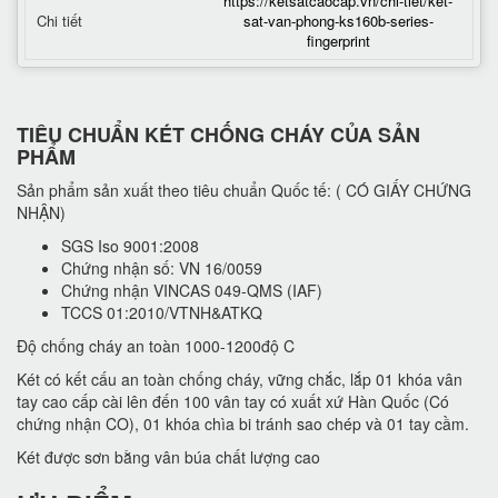
https://ketsatcaocap.vn/chi-tiet/ket-
Chi tiết
sat-van-phong-ks160b-series-
fingerprint
TIÊU CHUẨN KÉT CHỐNG CHÁY CỦA SẢN
PHẨM
Sản phẩm sản xuất theo tiêu chuẩn Quốc tế: ( CÓ GIẤY CHỨNG
NHẬN)
SGS Iso 9001:2008
Chứng nhận số: VN 16/0059
Chứng nhận VINCAS 049-QMS (IAF)
TCCS 01:2010/VTNH&ATKQ
Độ chống cháy an toàn 1000-1200độ C
Két có kết cấu an toàn chống cháy, vững chắc, lắp 01 khóa vân
tay cao cấp cài lên đến 100 vân tay có xuất xứ Hàn Quốc (Có
chứng nhận CO), 01 khóa chìa bi tránh sao chép và 01 tay cầm.
Két được sơn bằng vân búa chất lượng cao