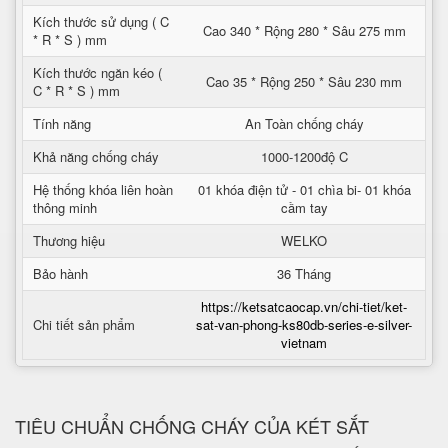
Kích thước sử dụng ( C
Cao 340 * Rộng 280 * Sâu 275 mm
* R * S ) mm
Kích thước ngăn kéo (
Cao 35 * Rộng 250 * Sâu 230 mm
C * R * S ) mm
Tính năng
An Toàn chống cháy
Khả năng chống cháy
1000-1200độ C
Hệ thống khóa liên hoàn
01 khóa điện tử - 01 chìa bi- 01 khóa
thông minh
cầm tay
Thương hiệu
WELKO
Bảo hành
36 Tháng
https://ketsatcaocap.vn/chi-tiet/ket-
Chi tiết sản phẩm
sat-van-phong-ks80db-series-e-silver-
vietnam
TIÊU CHUẨN CHỐNG CHÁY CỦA KÉT SẮT