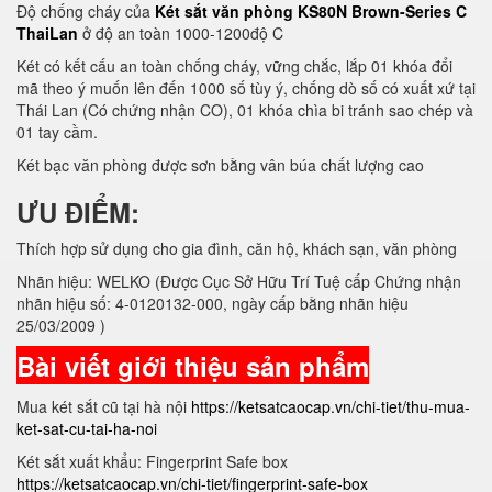
Độ chống cháy của
Két sắt văn phòng KS80N Brown-Series C
ThaiLan
ở độ an toàn 1000-1200độ C
Két có kết cấu an toàn chống cháy, vững chắc, lắp 01 khóa đổi
mã theo ý muốn lên đến 1000 số tùy ý, chống dò số có xuất xứ tại
Thái Lan (Có chứng nhận CO), 01 khóa chìa bi tránh sao chép và
01 tay cầm.
Két bạc văn phòng được sơn bằng vân búa chất lượng cao
ƯU ĐIỂM:
Thích hợp sử dụng cho gia đình, căn hộ, khách sạn, văn phòng
Nhãn hiệu: WELKO (Được Cục Sở Hữu Trí Tuệ cấp Chứng nhận
nhãn hiệu số: 4-0120132-000, ngày cấp bằng nhãn hiệu
25/03/2009 )
Bài viết giới thiệu sản phẩm
Mua két sắt cũ tại hà nội
https://ketsatcaocap.vn/chi-tiet/thu-mua-
ket-sat-cu-tai-ha-noi
Két sắt xuất khẩu: Fingerprint Safe box
https://ketsatcaocap.vn/chi-tiet/fingerprint-safe-box