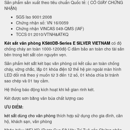
Sản phẩm sản xuất theo tiêu chuẩn Quốc tế: ( CÓ GIẤY CHỨNG
NHẬN)
SGS Iso 9001:2008
Chứng nhận số: VN 16/0059
Chứng nhận VINCAS 049-QMS (IAF)
TCCS 01:2010/VTNH&ATKQ
Két sắt văn phòng KS80DB-Series E SILVER VIETNAM
có độ
chống cháy an toàn 1000-1200độ C đảm bảo an toàn cho tài sản
bên trong két sắt còn nguyên vẹn.
Sản phẩm két sắt két bạc văn phòng có kết cấu an toàn chống
cháy, vững chắc, lắp 01 khóa điện tử thế hệ pin ngoài màn hình
LED đổi mã theo ý muốn từ 3 đến 12 số, 01 khóa chìa bi tránh
sao chép và 01 tay cầm.
Hệ thống báo động kích hoạt khi kẻ gian rinh két.
Két được sơn bằng vân búa chất lượng cao
ƯU ĐIỂM:
két sắt dùng cho văn phòng
thích hợp sử dụng cho gia đình, căn
hộ, khách sạn, văn phòng