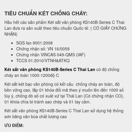
TIÊU CHUẨN KÉT CHỐNG CHÁY:
Hầu hết các sản phẩm Két sắt văn phòng KS140B-Series C Thai
Lan đưa ra sản xuất theo tiêu chuẩn Quốc tế: ( CÓ GIẤY CHỨNG
NHẬN)
SGS Iso 9001:2008
Chứng nhận số: VN 16/0059
Chứng nhận VINCAS 049-QMS (IAF)
TCCS 01:2010/VTNH&ATKQ
Két sắt văn phòng KS140B-Series C Thai Lan
có độ chống
cháy an toàn 1000-1200độ C
Két sắt két bạc văn phòng có kết cấu chống cháy an toàn, độ
bền vững cao, lắp 01 khóa đổi mã theo ý muốn lên đến 1000 số
tùy ý, chống dò số có xuất xứ tại Thái Lan (Có chứng nhận CO),
01 khóa chìa bi tránh sao chép và 01 tay cầm.
Két sắt văn phòng KS140B-Series C Thai Lan sử dụng hệ thống
sơn bằng vân búa chất lượng cao
ƯU ĐIỂM: