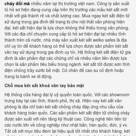
cháy đổi mã
nhiều năm tại thị trường việt nam. Công ty sản xuất
tủ hồ sơ hiện đang cung cấp trên thị trường các mẫu két sắt mới
nhất với giá thành rẻ và chất lượng cao. Mua ngay két sắt điện tử
sử dụng trong gia đình để trang bị cho nội thất văn phòng hiện
đại. két sắt hiện đại là lựa chọn không thể thiếu trong văn phòng.
Với các địa chỉ chuyên cung cấp tủ hồ sơ hiện đại tại nhiều tỉnh
thành trên cả nước. nhà máy sản xuất két sắt welko safes là địa
chỉ uy tín để khách hàng có thể lựa chọn được sản phẩm két sắt
vân tay sử dụng trong gia đình uy tín. Hệ thống két sắt điện tử gia
đình là sản phẩm đạt các chứng chỉ và nhiều năm liền được lựa
chọn là sản phẩm tiêu biểu trong ngành. két sắt tốt được sơn tĩnh
điện chống trầy xước bề mặt. Có chân đế cao su cố định hoặc
trang bị bánh xe di động.
Chỗ mua két sắt khoá vân tay bảo mật
Hệ thống cửa hàng đại lý uỷ quyển toàn quốc. Với các showroom
trưng bày tại các tỉnh, thành phố, thị xã. HIện nay két sắt văn
phòng là địa chỉ bán két sắt chống cháy đáp ứng nhu cầu của
khách hàng toàn quốc. Các sản phẩm két sắt điện tử chống cháy
được sản xuất với nền tảng kỹ thuật cao. Công nghệ tiên tiến từ
các nước lớn về công nghiệp như nhật bản, hàn quốc, đức, ý vv.
Tất cả với mục tiêu đem lại hiệu quả tốt nhất cho khách hàng. két