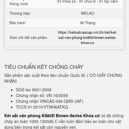
01 khóa số - 01 chìa bi - 01 tay cầm
thông minh
Thương hiệu
WELKO
Bảo hành
36 Tháng
https://ketsatcaocap.vn/chi-tiet/ket-
Xem chi tiết sản phẩm
sat-van-phong-ks80d-brown-series-
khoa-co
TIÊU CHUẨN KÉT CHỐNG CHÁY
Sản phẩm sản xuất theo tiêu chuẩn Quốc tế: ( CÓ GIẤY CHỨNG
NHẬN)
SGS Iso 9001:2008
Chứng nhận số: VN 16/0059
Chứng nhận VINCAS 049-QMS (IAF)
TCCS 01:2010/VTNH&ATKQ
Két sắt văn phòng KS80D Brown-Series Khóa cơ
có độ chống
cháy an toàn 1000-1200độ C vẫn luôn đảm bảo an toàn cho vật
dụng bên trong két sắt còn nguyên vẹn.