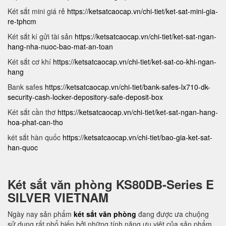
Két sắt mini giá rẻ
https://ketsatcaocap.vn/chi-tiet/ket-sat-mini-gia-
re-tphcm
Két sắt kí gửi tài sản
https://ketsatcaocap.vn/chi-tiet/ket-sat-ngan-
hang-nha-nuoc-bao-mat-an-toan
Két sắt cơ khí
https://ketsatcaocap.vn/chi-tiet/ket-sat-co-khi-ngan-
hang
Bank safes
https://ketsatcaocap.vn/chi-tiet/bank-safes-lx710-dk-
security-cash-locker-depository-safe-deposit-box
Két sắt cần thơ
https://ketsatcaocap.vn/chi-tiet/ket-sat-ngan-hang-
hoa-phat-can-tho
két sắt hàn quốc
https://ketsatcaocap.vn/chi-tiet/bao-gia-ket-sat-
han-quoc
Két sắt văn phòng KS80DB-Series E
SILVER VIETNAM
Ngày nay sản phẩm
két sắt văn phòng
đang được ưa chuộng
sử dụng rất phổ biến bởi những tính năng ưu việt của sản phẩm