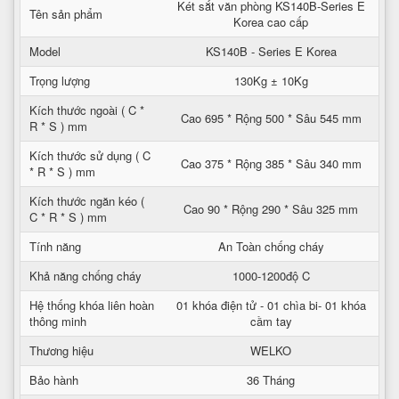
Két sắt văn phòng KS140B-Series E
Tên sản phẩm
Korea cao cấp
Model
KS140B - Series E Korea
Trọng lượng
130Kg ± 10Kg
Kích thước ngoài ( C *
Cao 695 * Rộng 500 * Sâu 545 mm
R * S ) mm
Kích thước sử dụng ( C
Cao 375 * Rộng 385 * Sâu 340 mm
* R * S ) mm
Kích thước ngăn kéo (
Cao 90 * Rộng 290 * Sâu 325 mm
C * R * S ) mm
Tính năng
An Toàn chống cháy
Khả năng chống cháy
1000-1200độ C
Hệ thống khóa liên hoàn
01 khóa điện tử - 01 chìa bi- 01 khóa
thông minh
cầm tay
Thương hiệu
WELKO
Bảo hành
36 Tháng