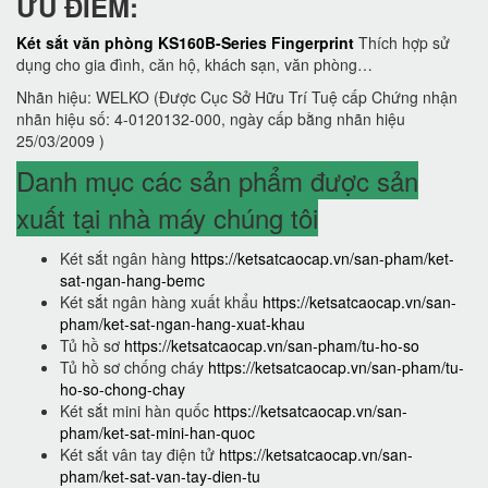
ƯU ĐIỂM:
Két sắt văn phòng KS160B-Series Fingerprint
Thích hợp sử
dụng cho gia đình, căn hộ, khách sạn, văn phòng…
Nhãn hiệu: WELKO (Được Cục Sở Hữu Trí Tuệ cấp Chứng nhận
nhãn hiệu số: 4-0120132-000, ngày cấp bằng nhãn hiệu
25/03/2009 )
Danh mục các sản phẩm được sản
xuất tại nhà máy chúng tôi
Két sắt ngân hàng
https://ketsatcaocap.vn/san-pham/ket-
sat-ngan-hang-bemc
Két sắt ngân hàng xuất khẩu
https://ketsatcaocap.vn/san-
pham/ket-sat-ngan-hang-xuat-khau
Tủ hồ sơ
https://ketsatcaocap.vn/san-pham/tu-ho-so
Tủ hồ sơ chống cháy
https://ketsatcaocap.vn/san-pham/tu-
ho-so-chong-chay
Két sắt mini hàn quốc
https://ketsatcaocap.vn/san-
pham/ket-sat-mini-han-quoc
Két sắt vân tay điện tử
https://ketsatcaocap.vn/san-
pham/ket-sat-van-tay-dien-tu