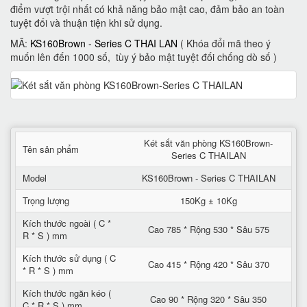
điểm vượt trội nhất có khả năng bảo mật cao, đảm bảo an toàn
tuyệt đối và thuận tiện khi sử dụng.
MÃ:
KS160Brown - Series C THAI LAN
( Khóa đổi mã theo ý
muốn lên đến 1000 số, tùy ý bảo mật tuyệt đối chống dò số )
Két sắt văn phòng KS160Brown-
Tên sản phẩm
Series C THAILAN
Model
KS160Brown - Series C THAILAN
Trọng lượng
150Kg ± 10Kg
Kích thước ngoài ( C *
Cao 785 * Rộng 530 * Sâu 575
R * S ) mm
Kích thước sử dụng ( C
Cao 415 * Rộng 420 * Sâu 370
* R * S ) mm
Kích thước ngăn kéo (
Cao 90 * Rộng 320 * Sâu 350
C * R * S ) mm