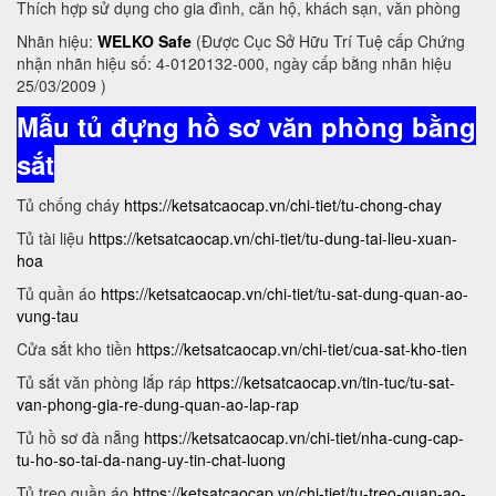
Thích hợp sử dụng cho gia đình, căn hộ, khách sạn, văn phòng
Nhãn hiệu:
WELKO Safe
(Được Cục Sở Hữu Trí Tuệ cấp Chứng
nhận nhãn hiệu số: 4-0120132-000, ngày cấp bằng nhãn hiệu
25/03/2009 )
Mẫu tủ đựng hồ sơ văn phòng bằng
sắt
Tủ chống cháy
https://ketsatcaocap.vn/chi-tiet/tu-chong-chay
Tủ tài liệu
https://ketsatcaocap.vn/chi-tiet/tu-dung-tai-lieu-xuan-
hoa
Tủ quần áo
https://ketsatcaocap.vn/chi-tiet/tu-sat-dung-quan-ao-
vung-tau
Cửa sắt kho tiền
https://ketsatcaocap.vn/chi-tiet/cua-sat-kho-tien
Tủ sắt văn phòng lắp ráp
https://ketsatcaocap.vn/tin-tuc/tu-sat-
van-phong-gia-re-dung-quan-ao-lap-rap
Tủ hồ sơ đà nẵng
https://ketsatcaocap.vn/chi-tiet/nha-cung-cap-
tu-ho-so-tai-da-nang-uy-tin-chat-luong
Tủ treo quần áo
https://ketsatcaocap.vn/chi-tiet/tu-treo-quan-ao-