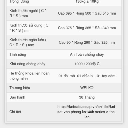
Trọng lượng
130kg ± 10Kg
Kích thước ngoài ( C *
Cao 695 * Rộng 500 * Sâu 545 mm
R * S ) mm
Kích thước sử dụng ( C
Cao 375 * Rộng 385 * Sâu 340 mm
* R * S ) mm
Kích thước ngăn kéo (
Cao 90 * Rộng 290 * Sâu 325 mm
C * R * S ) mm
Tính năng
An Toàn chống cháy
Khả năng chống cháy
1000-1200độ C
Hệ thống khóa liên hoàn
01 đổi mã- 01 chìa bi - 01 tay cầm
thông minh
Thương hiệu
WELKO
Bảo hành
36 Tháng
https://ketsatcaocap.vn/chi-tiet/ket-
Chi tiết
sat-van-phong-ks140b-series-c-thai-
lan