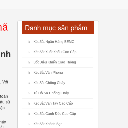
mã
Danh mục sản phẩm
Két Sắt Ngân Hàng BEMC
ánh
Két Sắt Xuất Khẩu Cao Cấp
Bốt Điều Khiển Giao Thông
Két Sắt Văn Phòng
. Với
Két Sắt Chống Cháy
Tủ Hồ Sơ Chống Cháy
 toàn
cầu sử
Két Sắt Vân Tay Cao Cấp
đặc
Két Sắt Cánh Đúc Cao Cấp
cháy
Két Sắt Khách Sạn
ất