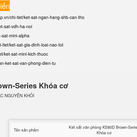
iến
ap.vn/chi-tiet/ket-sat-ngan-hang-shb-can-tho
ket-sat-vdh-ha-noi
t-sat-mini-alpha
-tiet/ket-sat-gia-dinh-loai-nao-tot
et/ket-sat-mini-kich-thuoc
ban-ket-sat-van-phong-dien-tu
own-Series Khóa cơ
ẶC NGUYÊN KHỐI
Két sắt văn phòng KS80D Brown-Seri
Tên sản phẩm
Khóa cơ