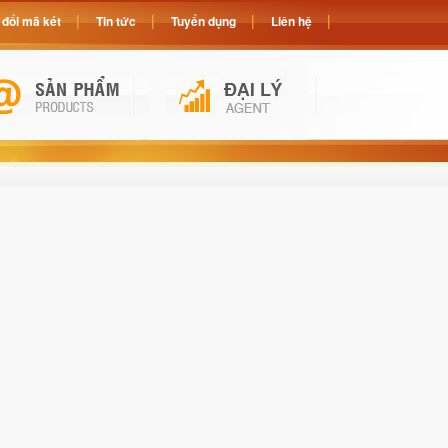
đổi mã két
Tin tức
Tuyển dụng
Liên hệ