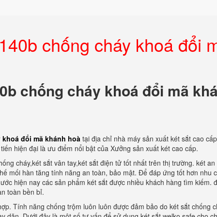
s140b chống cháy khoá đổi 
40b chống cháy khoá đổi mã kh
y khoá đổi mã khánh hoà
tại địa chỉ nhà máy sản xuất két sắt cao cấp
iến hiện đại là ưu điểm nổi bật của Xưởng sản xuất két cao cấp.
ng cháy,két sắt vân tay,két sắt điện tử tốt nhất trên thị trường. két an
 chế mối hàn tăng tính năng an toàn, bảo mật. Để đáp ứng tốt hơn nhu 
g nước hiện nay các sản phẩm két sắt được nhiều khách hàng tìm kiếm. 
an toàn bền bỉ.
hợp. Tính năng chống trộm luôn luôn được đảm bảo do két sắt chống 
y dặn. Dưới đây là một số tư vấn để sử dụng két sắt welko safe cho ch