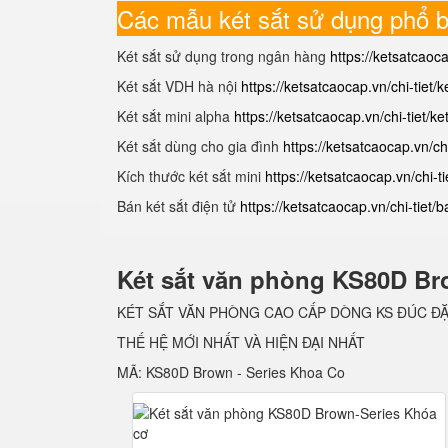
Các mẫu két sắt sử dụng phổ b
Két sắt sử dụng trong ngân hàng
https://ketsatcaoc
Két sắt VDH hà nội
https://ketsatcaocap.vn/chi-tiet/
Két sắt mini alpha
https://ketsatcaocap.vn/chi-tiet/ke
Két sắt dùng cho gia đình
https://ketsatcaocap.vn/chi
Kích thước két sắt mini
https://ketsatcaocap.vn/chi-ti
Bán két sắt điện tử
https://ketsatcaocap.vn/chi-tiet/
Két sắt văn phòng KS80D Br
KÉT SẮT VĂN PHÒNG CAO CẤP DÒNG KS ĐÚC Đ
THẾ HỆ MỚI NHẤT VÀ HIỆN ĐẠI NHẤT
MÃ: KS80D Brown - Series Khoa Co