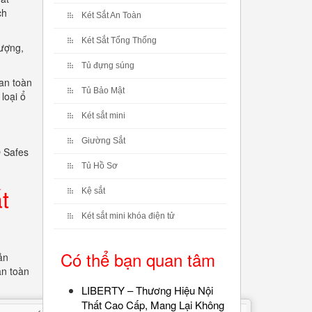
ch
Két Sắt An Toàn
Két Sắt Tổng Thống
lượng,
Tủ đựng súng
 an toàn
Tủ Bảo Mật
loại ổ
Két sắt mini
Giường Sắt
O Safes
Tủ Hồ Sơ
t
Kệ sắt
Két sắt mini khóa điện tử
Có thể bạn quan tâm
ản
an toàn
LIBERTY – Thương Hiệu Nội
Thất Cao Cấp, Mang Lại Không