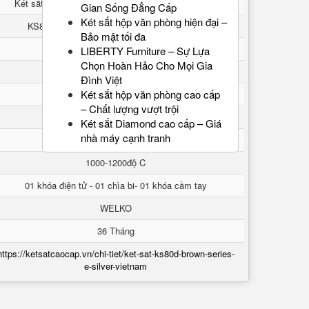
Két sắt KS80D Brown-Series E SILVER VIETNAM
Gian Sống Đẳng Cấp
Két sắt hộp văn phòng hiện đại –
KS80D Brown - Series E SILVER VIETNAM
Bảo mật tối đa
70kg ± 10Kg
LIBERTY Furniture – Sự Lựa
Chọn Hoàn Hảo Cho Mọi Gia
Cao 540 * Rộng 365 * Sâu 450 mm
Đình Việt
Két sắt hộp văn phòng cao cấp
Cao 340 * Rộng 280 * Sâu 275 mm
– Chất lượng vượt trội
Cao 35 * Rộng 250 * Sâu 230 mm
Két sắt Diamond cao cấp – Giá
nhà máy cạnh tranh
An Toàn chống cháy
1000-1200độ C
01 khóa điện tử - 01 chìa bi- 01 khóa cầm tay
WELKO
36 Tháng
https://ketsatcaocap.vn/chi-tiet/ket-sat-ks80d-brown-series-
e-silver-vietnam