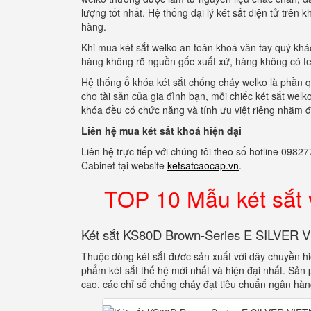
lượng tốt nhất. Hệ thống đại lý két sắt điện tử trê
hàng.
Khi mua két sắt welko an toàn khoá vân tay quý k
hàng không rõ nguồn gốc xuất xứ, hàng không có t
Hệ thống ổ khóa két sắt chống cháy welko là phần q
cho tài sản của gia đình bạn, mỗi chiếc két sắt welk
khóa đều có chức năng và tính ưu việt riêng nhằm 
Liên hệ mua két sắt khoá hiện đại
Liên hệ trực tiếp với chúng tôi theo số hotline 0
Cabinet tại website
ketsatcaocap.vn
.
TOP 10 Mẫu két sắt
Két sắt KS80D Brown-Series E SILVER
Thuộc dòng két sắt đươc sản xuất với dây chuyền h
phẩm két sắt thế hệ mới nhất và hiện đại nhất. Sản
cao, các chỉ số chống cháy đạt tiêu chuẩn ngân hàn