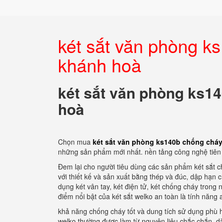
két sắt văn phòng k
khánh hoà
két sắt văn phòng ks1
hoà
Chọn mua
két sắt văn phòng ks140b chống chá
những sản phẩm mới nhất. nền tảng công nghệ tiên t
Đem lại cho người tiêu dùng các sản phẩm két sắt chố
với thiết kế và sản xuất bằng thép và đúc, dập hạn
dụng két vân tay, két điện tử, két chống cháy tron
điểm nổi bật của két sắt welko an toàn là tính năng 
khả năng chống cháy tốt và dung tích sử dụng phù 
welko thường được làm từ nguyên liệu chắc chắn, dà