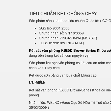
TIÊU CHUẨN KÉT CHỐNG CHÁY
Sản phẩm sản xuất theo tiêu chuẩn Quốc tế: ( C
SGS Iso 9001:2008
Chứng nhận số: VN 16/0059
Chứng nhận VINCAS 049-QMS (IAF)
TCCS 01:2010/VTNH&ATKQ
Két sắt văn phòng KS80D Brown-Series Khóa c
dụng bên trong két sắt còn nguyên vẹn.
Sản phẩm két bạc văn phòng có kết cấu an toàn chố
chép và 01 tay cầm.
Két được sơn bằng vân búa chất lượng cao
ƯU ĐIỂM:
Két sắt văn phòng KS80D Brown-Series Khóa cơ đượ
phòng
Nhãn hiệu: WELKO (Được Cục Sở Hữu Trí Tuệ cấp C
25/03/2009 )