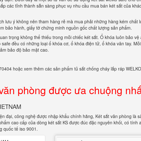
n khắp các tỉnh thành sẵn sàng phục vụ nhu cầu mua bán két sắt của khá
hách lưu ý không nên tham hàng rẻ mà mua phải những hàng kém chất 
em bảo hành, giấy tờ chứng minh nguồn gốc chất lượng sản phẩm.
uan trọng không thể thiếu trong mỗi chiếc két sắt. Ổ khóa luôn bảo vệ
o safe đều có những loại ổ khóa cơ, ổ khóa điện tử, ổ khóa vân tay. Mỗi 
đảm bảo độ bảo mật cao.
982770404 hoặc xem thêm các sản phẩm tủ sắt chống cháy lắp ráp WELK
 văn phòng được ưa chuộng nhấ
 VIETNAM
iện đại, công nghệ được nhập khẩu chính hãng, Két sắt văn phòng là s
 phẩm cao cấp của dòng két sắt KS được đúc đặc nguyên khối, có tính 
g quốc tế iso 9001.