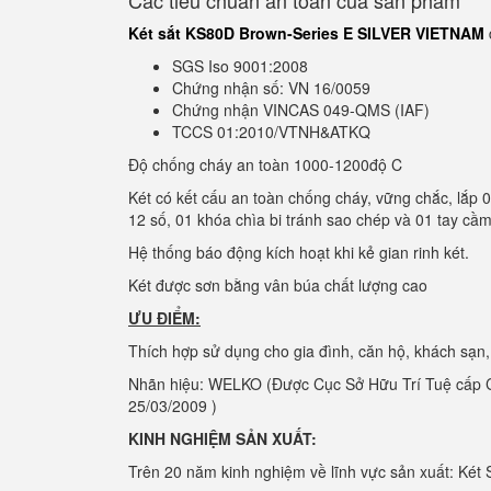
Các tiêu chuẩn an toàn của sản phẩm
Két sắt KS80D Brown-Series E SILVER VIETNAM
SGS Iso 9001:2008
Chứng nhận số: VN 16/0059
Chứng nhận VINCAS 049-QMS (IAF)
TCCS 01:2010/VTNH&ATKQ
Độ chống cháy an toàn 1000-1200độ C
Két có kết cấu an toàn chống cháy, vững chắc, lắp 
12 số, 01 khóa chìa bi tránh sao chép và 01 tay cầm
Hệ thống báo động kích hoạt khi kẻ gian rinh két.
Két được sơn bằng vân búa chất lượng cao
ƯU ĐIỂM:
Thích hợp sử dụng cho gia đình, căn hộ, khách sạn
Nhãn hiệu: WELKO (Được Cục Sở Hữu Trí Tuệ cấp C
25/03/2009 )
KINH NGHIỆM SẢN XUẤT:
Trên 20 năm kinh nghiệm về lĩnh vực sản xuất: Két 