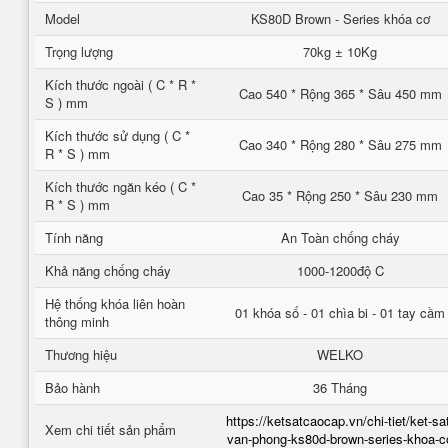
Model
KS80D Brown - Series khóa cơ
Trọng lượng
70kg ± 10Kg
Kích thước ngoài ( C * R *
Cao 540 * Rộng 365 * Sâu 450 mm
S ) mm
Kích thước sử dụng ( C *
Cao 340 * Rộng 280 * Sâu 275 mm
R * S ) mm
Kích thước ngăn kéo ( C *
Cao 35 * Rộng 250 * Sâu 230 mm
R * S ) mm
Tính năng
An Toàn chống cháy
Khả năng chống cháy
1000-1200độ C
Hệ thống khóa liên hoàn
01 khóa số - 01 chìa bi - 01 tay cầm
thông minh
Thương hiệu
WELKO
Bảo hành
36 Tháng
https://ketsatcaocap.vn/chi-tiet/ket-sa
Xem chi tiết sản phẩm
van-phong-ks80d-brown-series-khoa-c