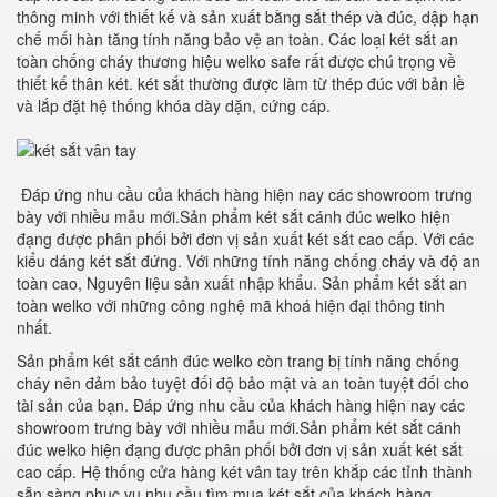
thông minh với thiết kế và sản xuất bằng sắt thép và đúc, dập hạn
chế mối hàn tăng tính năng bảo vệ an toàn. Các loại két sắt an
toàn chống cháy thương hiệu welko safe rất được chú trọng về
thiết kế thân két. két sắt thường được làm từ thép đúc với bản lề
và lắp đặt hệ thống khóa dày dặn, cứng cáp.
Đáp ứng nhu cầu của khách hàng hiện nay các showroom trưng
bày với nhiều mẫu mới.Sản phẩm két sắt cánh đúc welko hiện
đạng được phân phối bởi đơn vị sản xuất két sắt cao cấp. Với các
kiểu dáng két sắt đứng. Với những tính năng chống cháy và độ an
toàn cao, Nguyên liệu sản xuất nhập khẩu. Sản phẩm két sắt an
toàn welko với những công nghệ mã khoá hiện đại thông tinh
nhất.
Sản phẩm két sắt cánh đúc welko còn trang bị tính năng chống
cháy nên đảm bảo tuyệt đối độ bảo mật và an toàn tuyệt đối cho
tài sản của bạn. Đáp ứng nhu cầu của khách hàng hiện nay các
showroom trưng bày với nhiều mẫu mới.Sản phẩm két sắt cánh
đúc welko hiện đạng được phân phối bởi đơn vị sản xuất két sắt
cao cấp. Hệ thống cửa hàng két vân tay trên khắp các tỉnh thành
sẵn sàng phục vụ nhu cầu tìm mua két sắt của khách hàng.