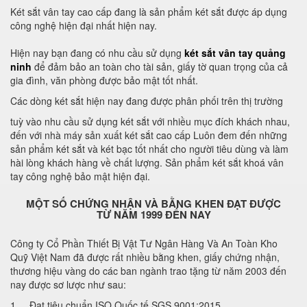
Két sắt vân tay cao cấp đang là sản phẩm két sắt được áp dụng
công nghệ hiện đại nhất hiện nay.
Hiện nay bạn đang có nhu cầu sử dụng
két sắt vân tay quảng
ninh
để đảm bảo an toàn cho tài sản, giấy tờ quan trọng của cả
gia đình, văn phòng được bảo mật tốt nhất.
Các dòng két sắt hiện nay đang được phân phối trên thị trường
tuỳ vào nhu cầu sử dụng két sắt với nhiều mục đích khách nhau,
đến với nhà máy sản xuất két sắt cao cấp Luôn đem đến những
sản phẩm két sắt và két bạc tốt nhất cho người tiêu dùng và làm
hài lòng khách hàng về chất lượng. Sản phẩm két sắt khoá vân
tay công nghệ bảo mật hiện đại.
MỘT SỐ CHỨNG NHẬN VÀ BẰNG KHEN ĐẠT ĐƯỢC
TỪ NĂM 1999 ĐẾN NAY
Công ty Cổ Phần Thiết Bị Vật Tư Ngân Hàng Và An Toàn Kho
Quỹ Việt Nam đã được rất nhiều bằng khen, giấy chứng nhận,
thương hiệu vàng do các ban ngành trao tặng từ năm 2003 đến
nay được sơ lược như sau:
1. Đạt tiêu chuẩn ISO Quốc tế SGS 9001:2015