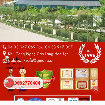
0982770404
back