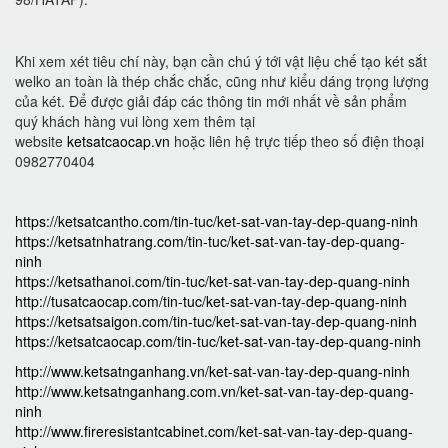
Khi xem xét tiêu chí này, bạn cần chú ý tới vật liệu chế tạo két sắt
welko an toàn là thép chắc chắc, cũng như kiểu dáng trọng lượng
của két. Để được giải đáp các thông tin mới nhất về sản phẩm
quý khách hàng vui lòng xem thêm tại
website
ketsatcaocap.vn
hoặc liên hệ trực tiếp theo số điện thoại
0982770404
https://ketsatcantho.com/tin-tuc/ket-sat-van-tay-dep-quang-ninh
https://ketsatnhatrang.com/tin-tuc/ket-sat-van-tay-dep-quang-
ninh
https://ketsathanoi.com/tin-tuc/ket-sat-van-tay-dep-quang-ninh
http://tusatcaocap.com/tin-tuc/ket-sat-van-tay-dep-quang-ninh
https://ketsatsaigon.com/tin-tuc/ket-sat-van-tay-dep-quang-ninh
https://ketsatcaocap.com/tin-tuc/ket-sat-van-tay-dep-quang-ninh
http://www.ketsatnganhang.vn/ket-sat-van-tay-dep-quang-ninh
http://www.ketsatnganhang.com.vn/ket-sat-van-tay-dep-quang-
ninh
http://www.fireresistantcabinet.com/ket-sat-van-tay-dep-quang-