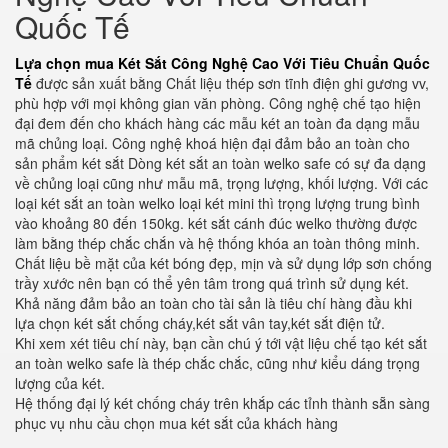
Quốc Tế
Lựa chọn mua Két Sắt Công Nghệ Cao Với Tiêu Chuẩn Quốc
Tế
được sản xuất bằng Chất liệu thép sơn tĩnh điện ghi gương vv,
phù hợp với mọi không gian văn phòng. Công nghệ chế tạo hiện
đại đem đến cho khách hàng các mẫu két an toàn đa dạng mẫu
mã chủng loại. Công nghệ khoá hiện đại đảm bảo an toàn cho
sản phẩm két sắt Dòng két sắt an toàn welko safe có sự đa dạng
về chủng loại cũng như mẫu mã, trọng lượng, khối lượng. Với các
loại két sắt an toàn welko loại két mini thì trọng lượng trung bình
vào khoảng 80 đến 150kg. két sắt cánh đúc welko thường được
làm bằng thép chắc chắn và hệ thống khóa an toàn thông minh.
Chất liệu bề mặt của két bóng đẹp, mịn và sử dụng lớp sơn chống
trầy xước nên bạn có thể yên tâm trong quá trình sử dụng két.
Khả năng đảm bảo an toàn cho tài sản là tiêu chí hàng đầu khi
lựa chọn két sắt chống cháy,két sắt vân tay,két sắt điện tử.
Khi xem xét tiêu chí này, bạn cần chú ý tới vật liệu chế tạo két sắt
an toàn welko safe là thép chắc chắc, cũng như kiểu dáng trọng
lượng của két.
Hệ thống đại lý két chống cháy trên khắp các tỉnh thành sẵn sàng
phục vụ nhu cầu chọn mua két sắt của khách hàng