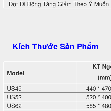
Đợt Di Động Tăng Giảm Theo Ý Muốn
Kích Thước Sản Phẩm
KT Ng
Model
(mm
US45
440 * 470
US52
520 * 400
US62
585 * 480