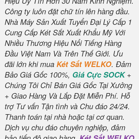
Hiệu Uy Tín Hơn 30 Năm Kinh Nghiệm.
Công ty luôn đặt chữ tín lên hàng đầu.
Nhà Máy Sản Xuất Tuyển Đại Lý Cấp 1
Cung Cấp Két Sắt Xuất Khẩu Mỹ Với
Nhiều Thương Hiệu Nổi Tiếng Hàng
Đầu Việt Nam Và Trên Thế Giới.
Ưu
đãi lớn khi mua
Két Sắt WELKO
.
Đảm
Bảo Giá Gốc 100%,
Giá Cực SOCK
+
Chúng Tôi Chỉ Bán Giá Gốc Tại Xưởng
+ Giao Hàng Và Lắp Đặt Miễn Phí
.
Hỗ
trợ Tư vấn Tận tình và Chu đáo 24/24.
Thanh toán tại nhà hoặc tại cơ quan.
Dịch vụ chu đáo chuyên nghiệp, đảm
bảo tiến độ giao hàng.
Két Sắt WELKO