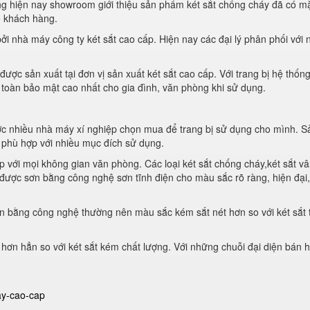
 hiện nay showroom giới thiệu sản phẩm két sắt chống cháy đã có mặ
o khách hàng.
i nhà máy công ty két sắt cao cấp. Hiện nay các đại lý phân phối với 
ợc sản xuất tại đơn vị sản xuất két sắt cao cấp. Với trang bị hệ thốn
 toàn bảo mật cao nhất cho gia đình, văn phòng khi sử dụng.
ợc nhiều nhà máy xí nghiệp chọn mua để trang bị sử dụng cho mình. S
 phù hợp với nhiều mục đích sử dụng.
ợp với mọi không gian văn phòng. Các loại két sắt chống cháy,két sắt v
o được sơn bằng công nghệ sơn tĩnh điện cho màu sắc rõ ràng, hiện đại
n bằng công nghệ thường nên màu sắc kém sắt nét hơn so với két sắt 
 hơn hẳn so với két sắt kém chất lượng. Với những chuỗi đại diện bán 
ay-cao-cap