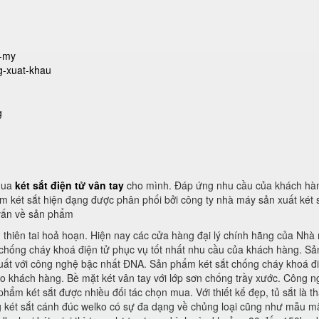
u-my
g-xuat-khau
g
 mua
két sắt điện tử vân tay
cho mình. Đáp ứng nhu cầu của khách hà
m két sắt hiện đạng được phân phối bởi công ty nhà máy sản xuất két 
vấn về sản phẩm
g thiên tai hoả hoạn. Hiện nay các cửa hàng đại lý chính hãng của Nhà
t chống cháy khoá điện tử phục vụ tốt nhất nhu cầu của khách hàng. S
xuất với công nghệ bậc nhất ĐNA. Sản phẩm két sắt chống cháy khoá đi
cho khách hàng. Bề mặt két vân tay với lớp sơn chống trầy xước. Công 
ẩm két sắt được nhiều đối tác chọn mua. Với thiết kế đẹp, tủ sắt là t
g két sắt cánh đúc welko có sự đa dạng về chủng loại cũng như mẫu mã