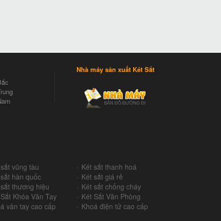
Nhà máy sản xuất Két Sắt
Bắc
rung
Nam
 sắt vũng tàu
+
Két sắt thanh hoá
 sắt hàn quốc
+
Két sắt giá rẻ
 sắt thương hiệu
+
Két sắt chống cháy
 Sắt Khóa Vân Tay
+
Két Sắt Văn Phòng
á vân tay cao cấp
+
Khoá điện tử cao cấp