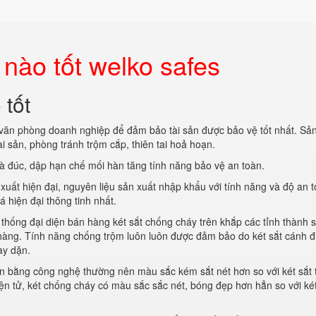
 nào tốt welko safes
 tốt
 văn phòng doanh nghiệp để đảm bảo tài sản được bảo vệ tốt nhất. S
i sản, phòng tránh trộm cắp, thiên tai hoả hoạn.
và đúc, dập hạn chế mối hàn tăng tính năng bảo vệ an toàn.
xuất hiện đại, nguyên liệu sản xuất nhập khẩu với tính năng và độ an 
hiện đại thông tinh nhất.
hống đại diện bán hàng két sắt chống cháy trên khắp các tỉnh thành 
hàng. Tính năng chống trộm luôn luôn được đảm bảo do két sắt cánh 
ày dặn.
n bằng công nghệ thường nên màu sắc kém sắt nét hơn so với két sắt 
điện tử, két chống cháy có màu sắc sắc nét, bóng đẹp hơn hẳn so với két