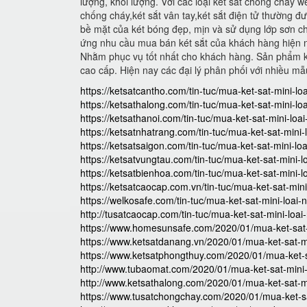
lượng, khối lượng. Với các loại két sắt chống cháy w
chống cháy,két sắt vân tay,két sắt điện tử thường 
bề mặt của két bóng đẹp, mịn và sử dụng lớp sơn ch
ứng nhu cầu mua bán két sắt của khách hàng hiện na
Nhằm phục vụ tốt nhất cho khách hàng. Sản phẩm ké
cao cấp. Hiện nay các đại lý phân phối với nhiều m
https://ketsatcantho.com/tin-tuc/mua-ket-sat-mini-lo
https://ketsathalong.com/tin-tuc/mua-ket-sat-mini-lo
https://ketsathanoi.com/tin-tuc/mua-ket-sat-mini-loa
https://ketsatnhatrang.com/tin-tuc/mua-ket-sat-mini-
https://ketsatsaigon.com/tin-tuc/mua-ket-sat-mini-lo
https://ketsatvungtau.com/tin-tuc/mua-ket-sat-mini-l
https://ketsatbienhoa.com/tin-tuc/mua-ket-sat-mini-l
https://ketsatcaocap.com.vn/tin-tuc/mua-ket-sat-mini
https://welkosafe.com/tin-tuc/mua-ket-sat-mini-loai-
http://tusatcaocap.com/tin-tuc/mua-ket-sat-mini-loai
https://www.homesunsafe.com/2020/01/mua-ket-sat-m
https://www.ketsatdanang.vn/2020/01/mua-ket-sat-mi
https://www.ketsatphongthuy.com/2020/01/mua-ket-sa
http://www.tubaomat.com/2020/01/mua-ket-sat-mini-l
http://www.ketsathalong.com/2020/01/mua-ket-sat-mi
https://www.tusatchongchay.com/2020/01/mua-ket-sat