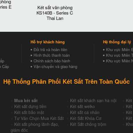
 phòng
ries E
Két sắt văn phòng
KS140B - Series C
Thai Lan
Hỗ trợ khách hàng
Hệ thống đại lý
Đổi trả và hoàn tiền
Khu vực Miền 
Hình thức thanh toán
Khu vực Miền T
Cấp
Chính sách bảo hành
Khu vực Miền 
o Cấp
Vận chuyển và giao hàng
Hệ Thống Phân Phối Két Sắt Trên Toàn Quốc
+
Mua két sắt
+
Két sắt khách sạn hà nội
+
Két
+
Két sắt đựng tiền
+
Két sắt welko
+
Két
+
Két sắt bảo mật
+
Két sắt cá nhân
+
Két
+
Tư Vấn Chọn Mua Két Sắt
+
Két Sắt Khóa Cơ
+
Két
+
Két sắt phòng lãnh đạo,
+
Két Sắt chống trộm
+
Kho
giám đốc