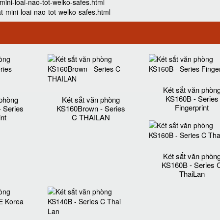
ini-loai-nao-tot-welko-safes.html
mini-loai-nao-tot-welko-safes.html
Két sắt văn phòn
KS160B - Series
 phòng
Két sắt văn phòng
Fingerprint
 Series
KS160Brown - Series
int
C THAILAN
Két sắt văn phòn
KS160B - Series 
ThaiLan