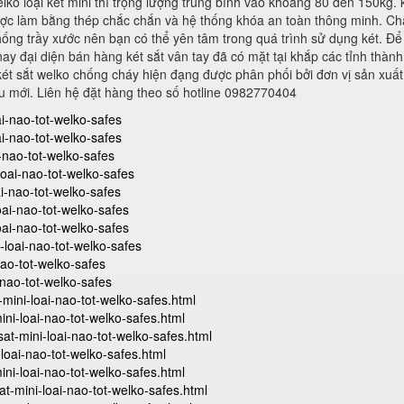
elko loại két mini thì trọng lượng trung bình vào khoảng 80 đến 150kg. 
được làm bằng thép chắc chắn và hệ thống khóa an toàn thông minh. Chấ
ống trầy xước nên bạn có thể yên tâm trong quá trình sử dụng két. Để
y đại diện bán hàng két sắt vân tay đã có mặt tại khắp các tỉnh thành
t sắt welko chống cháy hiện đạng được phân phối bởi đơn vị sản xuất 
ẫu mới. Liên hệ đặt hàng theo số hotline 0982770404
ai-nao-tot-welko-safes
ai-nao-tot-welko-safes
i-nao-tot-welko-safes
loai-nao-tot-welko-safes
ai-nao-tot-welko-safes
oai-nao-tot-welko-safes
oai-nao-tot-welko-safes
-loai-nao-tot-welko-safes
nao-tot-welko-safes
-nao-tot-welko-safes
ini-loai-nao-tot-welko-safes.html
ni-loai-nao-tot-welko-safes.html
t-mini-loai-nao-tot-welko-safes.html
oai-nao-tot-welko-safes.html
ni-loai-nao-tot-welko-safes.html
-mini-loai-nao-tot-welko-safes.html