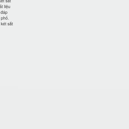
két sắt
t liệu
 đáp
 phố.
két sắt