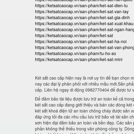
https://ketsatcaocap.vn/san-pham/ket-sat-dien-tu
https://ketsatcaocap.vn/san-pham/ket-sat-van-tay
https://ketsatcaocap.vn/san-pham/ket-sat-gia-dinh
https://ketsatcaocap.vn/san-pham/ket-sat-xuat-kha
https://ketsatcaocap.vn/san-pham/ket-sat-ngan-han
https://ketsatcaocap.vn/san-pham/ket-sat
https://ketsatcaocap.vn/san-pham/ket-sat-ha-noi
https://ketsatcaocap.vn/san-pham/ket-sat-van-phon
https://ketsatcaocap.vn/san-pham/tu-ho-so
https://ketsatcaocap.vn/san-pham/ket-sat-mini
Két sắt cao cấp hiện nay là nơi uy tín để bạn chọn
nay các đại lý phân phối với nhiều mẫu mới.Sản phẩ
cấp. Liên hệ ngay di động 0982770404 để được tư 
Để đảm bảo tài liệu được lưu trữ an toàn kể cả tron
két sắt cao cấp đang giới thiệu và bán các dòng ké
két sắt khoá điện tử an toàn chông cháy được sản 
đáp ứng tối đa các nhu cầu lưu trữ bảo vệ tài sản 
sơn hiện đại đảm bảo an toàn và bền đẹp. Các sản ph
phần không thể thiếu trong văn phòng công ty. Dòn