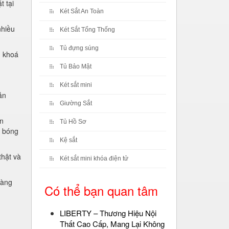
t tại
Két Sắt An Toàn
nhiều
Két Sắt Tổng Thống
Tủ đựng súng
g khoá
Tủ Bảo Mật
Két sắt mini
ản
Giường Sắt
ân
Tủ Hồ Sơ
, bóng
Kệ sắt
thật và
Két sắt mini khóa điện tử
hàng
Có thể bạn quan tâm
LIBERTY – Thương Hiệu Nội
Thất Cao Cấp, Mang Lại Không