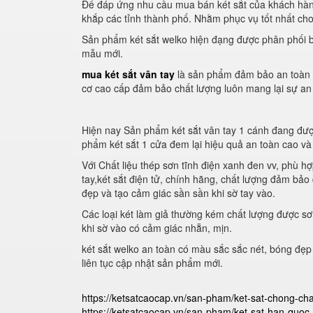
Để đáp ứng nhu cầu mua bán két sắt của khách hàng
khắp các tỉnh thành phố. Nhằm phục vụ tốt nhất ch
Sản phẩm két sắt welko hiện đạng được phân phối bở
mẫu mới.
mua két sắt vân tay
là sản phẩm đảm bảo an toàn đư
cơ cao cấp đảm bảo chất lượng luôn mang lại sự an
Hiện nay Sản phẩm két sắt vân tay 1 cánh đang đư
phẩm két sắt 1 cửa đem lại hiệu quả an toàn cao và
Với Chất liệu thép sơn tĩnh điện xanh đen vv, phù h
tay,két sắt điện tử, chính hãng, chất lượng đảm bả
đẹp và tạo cảm giác sần sần khi sờ tay vào.
Các loại két làm giả thường kém chất lượng được sơ
khi sờ vào có cảm giác nhẵn, mịn.
két sắt welko an toàn có màu sắc sắc nét, bóng đẹp
liên tục cập nhật sản phẩm mới.
https://ketsatcaocap.vn/san-pham/ket-sat-chong-ch
https://ketsatcaocap.vn/san-pham/ket-sat-han-quoc