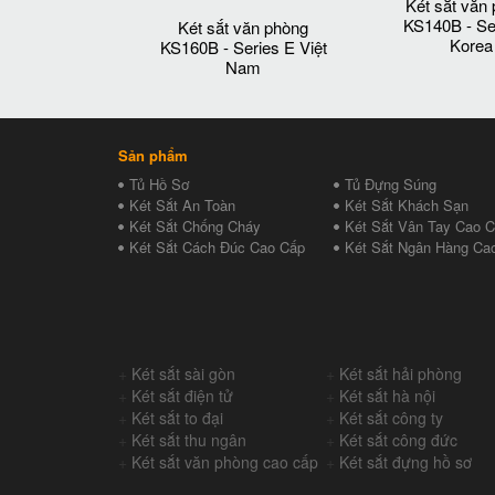
Két sắt văn
KS140B - Se
Két sắt văn phòng
Korea
KS160B - Series E Việt
Nam
Sản phẩm
Tủ Hồ Sơ
Tủ Đựng Súng
Két Sắt An Toàn
Két Sắt Khách Sạn
Két Sắt Chống Cháy
Két Sắt Vân Tay Cao 
Két Sắt Cách Đúc Cao Cấp
Két Sắt Ngân Hàng Ca
+
Két sắt sài gòn
+
Két sắt hải phòng
+
Két sắt điện tử
+
Két sắt hà nội
+
Két sắt to đại
+
Két sắt công ty
+
Két sắt thu ngân
+
Két sắt công đức
+
Két sắt văn phòng cao cấp
+
Két sắt đựng hồ sơ