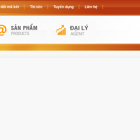
đổi mã két
Tin tức
Tuyển dụng
Liên hệ